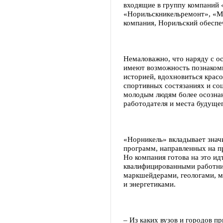
входящие в группу компаний 
«Норильскникельремонт», «Ме
компания, Норильский обесп
Немаловажно, что наряду с о
имеют возможность познакоми
историей, вдохновиться красо
спортивных состязаниях и со
молодым людям более осозна
работодателя и места будуще
«Норникель» вкладывает знач
программ, направленных на п
Но компания готова на это ид
квалифицированными работни
маркшейдерами, геологами, м
и энергетиками.
– Из каких вузов и городов п