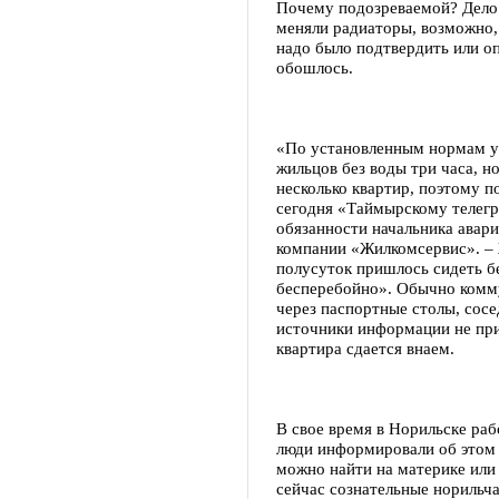
Почему подозреваемой? Дело в
меняли радиаторы, возможно, 
надо было подтвердить или о
обошлось.
«По установленным нормам у
жильцов без воды три часа, н
несколько квартир, поэтому по
сегодня «Таймырскому телег
обязанности начальника авар
компании «Жилкомсервис». – 
полусуток пришлось сидеть б
бесперебойно». Обычно комм
через паспортные столы, сосе
источники информации не при
квартира сдается внаем.
В свое время в Норильске раб
люди информировали об этом
можно найти на материке или 
сейчас сознательные норильч