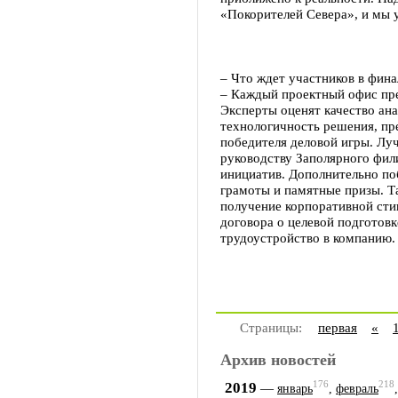
«Покорителей Севера», и мы 
– Что ждет участников в фина
– Каждый проектный офис пре
Эксперты оценят качество ан
технологичность решения, пр
победителя деловой игры. Лу
руководству Заполярного фил
инициатив. Дополнительно по
грамоты и памятные призы. Т
получение корпоративной сти
договора о целевой подготовк
трудоустройство в компанию.
Страницы:
первая
«
Архив новостей
176
218
2019
—
январь
,
февраль