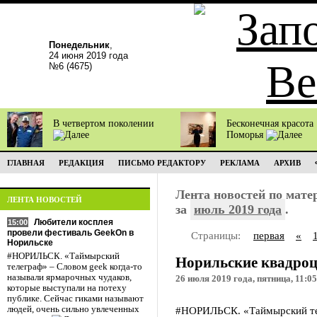
Понедельник
,
24 июня 2019 года
№6 (4675)
В четвертом поколении
Бесконечная красота
Поморья
ГЛАВНАЯ
РЕДАКЦИЯ
ПИСЬМО РЕДАКТОРУ
РЕКЛАМА
АРХИВ
Лента новостей по мат
ЛЕНТА НОВОСТЕЙ
за
июль 2019 года
.
Любители косплея
15:00
провели фестиваль GeekOn в
Страницы:
первая
«
Норильске
#НОРИЛЬСК. «Таймырский
Норильские квадроц
телеграф» – Словом geek когда-то
называли ярмарочных чудаков,
26 июля 2019 года, пятница, 11:05
которые выступали на потеху
публике. Сейчас гиками называют
людей, очень сильно увлеченных
#НОРИЛЬСК. «Таймырский тел