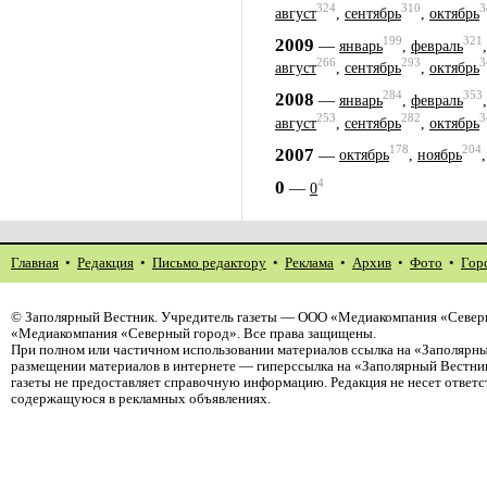
324
310
3
август
,
сентябрь
,
октябрь
199
321
2009
—
январь
,
февраль
266
293
3
август
,
сентябрь
,
октябрь
284
353
2008
—
январь
,
февраль
253
282
3
август
,
сентябрь
,
октябрь
178
204
2007
—
октябрь
,
ноябрь
4
0
—
0
Главная
•
Редакция
•
Письмо редактору
•
Реклама
•
Архив
•
Фото
•
Гор
©
Заполярный Вестник
. Учредитель газеты — ООО «Медиакомпания «Северн
«Медиакомпания «Северный город». Все права защищены.
При полном или частичном использовании материалов ссылка на «Заполярны
размещении материалов в интернете — гиперссылка на «Заполярный Вестник
газеты не предоставляет справочную информацию. Редакция не несет ответ
содержащуюся в рекламных объявлениях.