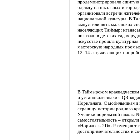
продемонстрировали сшитую
одежду на школьных и городс
организовали встречи жителе
национальной культуры. В Тал
выпустили пять маленьких спе
населяющих Таймыр: нганасана
показали в детских садах руд
искусстве прошла культурная
мастерскую народных промыс
12–14 лет, желающих попробо
В Таймырском краеведческом
и установили знаки с QR-код
Норильлага. С мобильниками 
страницу истории родного кр
Ученики норильской школы №
самостоятельность – открыли 
«Норильск. 2D». Размещают т
достопримечательностях и со