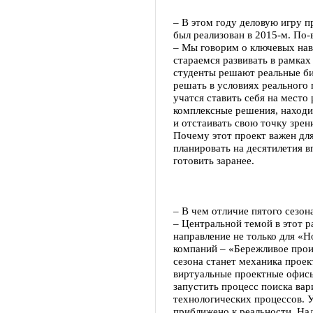
– В этом году деловую игру п
был реализован в 2015-м. По-
– Мы говорим о ключевых нав
стараемся развивать в рамках
студенты решают реальные биз
решать в условиях реального 
учатся ставить себя на место
комплексные решения, находи
и отстаивать свою точку зрен
Почему этот проект важен дл
планировать на десятилетия в
готовить заранее.
– В чем отличие пятого сезо
– Центральной темой в этот р
направление не только для «Н
компаний – «Бережливое прои
сезона станет механика прое
виртуальные проектные офисы
запустить процесс поиска ва
технологических процессов. У
приближено к реальности. Над