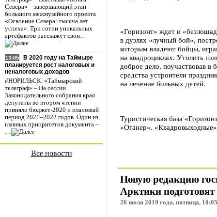
Севера» – завершающий этап
большого межмузейного проекта
«Освоение Севера: тысяча лет
успеха». Три сотни уникальных
«Горизонт» ждет и «безлошад
артефактов расскажут свои…
в дуэлях «лучный бой», постр
которым владеют бойцы, игра
на квадроциклах. Утолить гол
В 2020 году на Таймыре
13:05
планируется рост налоговых и
доброе дело, поучаствовав в 
неналоговых доходов
средства устроители праздни
#НОРИЛЬСК. «Таймырский
на лечение больных детей.
телеграф» – На сессии
Законодательного собрания края
депутаты во втором чтении
приняли бюджет-2020 и плановый
период 2021–2022 годов. Один из
Туристическая база «Горизон
главных приоритетов документа –
«Оганер». «Квадровыходные» н
…
Все новости
Новую редакцию го
Арктики подготовят
26 июля 2019 года, пятница, 10:0