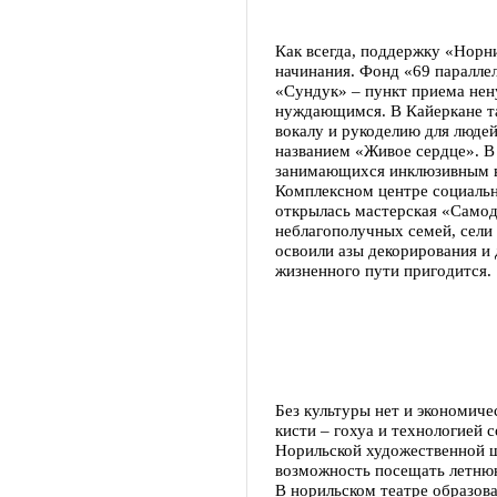
Как всегда, поддержку «Норн
начинания. Фонд «69 паралле
«Сундук» – пункт приема не
нуждающимся. В Кайеркане та
вокалу и рукоделию для люде
названием «Живое сердце». В
занимающихся инклюзивным в
Комплексном центре социальн
открылась мастерская «Самоде
неблагополучных семей, сел
освоили азы декорирования и 
жизненного пути пригодится.
Без культуры нет и экономиче
кисти – гохуа и технологией 
Норильской художественной ш
возможность посещать летнюю
В норильском театре образова