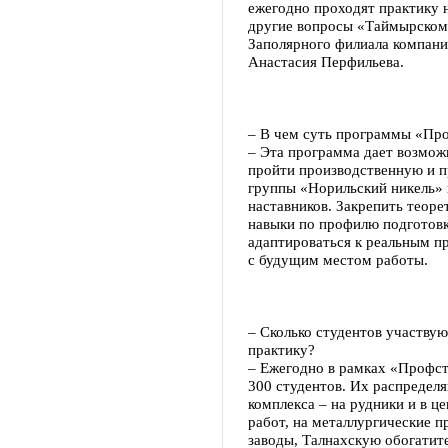
ежегодно проходят практику 
другие вопросы «Таймырскому
Заполярного филиала компани
Анастасия Перфильева.
– В чем суть программы «Пр
– Эта программа дает возможн
пройти производственную и 
группы «Норильский никель»
наставников. Закрепить теоре
навыки по профилю подготовк
адаптироваться к реальным п
с будущим местом работы.
– Сколько студентов участвую
практику?
– Ежегодно в рамках «Профст
300 студентов. Их распредел
комплекса – на рудники и в 
работ, на металлургические 
заводы, Талнахскую обогатит