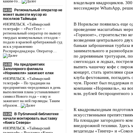
каким-то…
владельцев квадроциклов. 300
мессенджере WhatsApp, решил
Региональный оператор не
14:10
может вывезти мусор из
поселков Таймыра
В Норильске появилась еще о
#НОРИЛЬСК. «Таймырский
телеграф» – «РостТех» –
проведение масштабных меро
региональный оператор по вывозу
«Горизонт», строительство ко
твердых коммунальных отходов –
возведения центрального дву
подало в краевой арбитражный суд
баньки заброшенная турбаза в
иск к управлению
занимательного и разнообразн
Росприроднадзора. Оператор…
по деревянным тротуарам, пок
снегоходах и лодках, пострел
На предприятиях
14:05
выпить чашечку кофе с пирожн
Заполярного филиала
концерт, стать зрителями сра
«Норникеля» зажигают елки
клуба фехтования, погладить 
#НОРИЛЬСК. «Таймырский
чум. Проект был поддержан 
телеграф» – По традиции на
предприятиях-передовиках в день
компании «Норникель», на во
выполнения плана устанавливают
млн. рублей беспроцентного з
символ Нового года – елку и
зажигают на ней гирлянды. Таким
образом…
К квадровыходным подготовле
В Публичной библиотеке
искусственными препятствиям
13:25
начали монтировать выставку
На площадке загородного ком
«Книга Севера»
внедорожной техники. Здесь 
#НОРИЛЬСК. «Таймырский
вездеходы «Тингер» и «Сокол»
телеграф» – Выставка «Книга