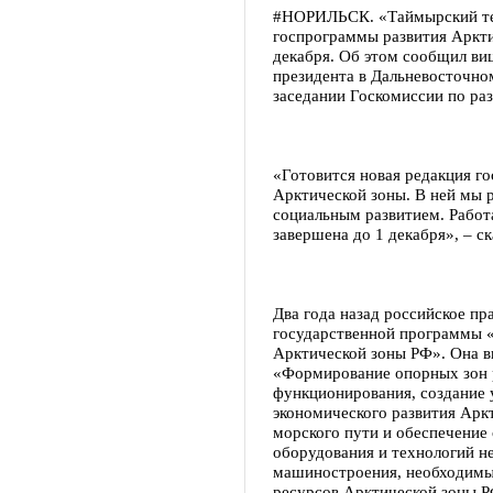
#НОРИЛЬСК. «Таймырский тел
госпрограммы развития Аркти
декабря. Об этом сообщил ви
президента в Дальневосточно
заседании Госкомиссии по ра
«Готовится новая редакция г
Арктической зоны. В ней мы 
социальным развитием. Работ
завершена до 1 декабря», – с
Два года назад российское п
государственной программы «
Арктической зоны РФ». Она в
«Формирование опорных зон р
функционирования, создание 
экономического развития Арк
морского пути и обеспечение
оборудования и технологий н
машиностроения, необходимы
ресурсов Арктической зоны Р