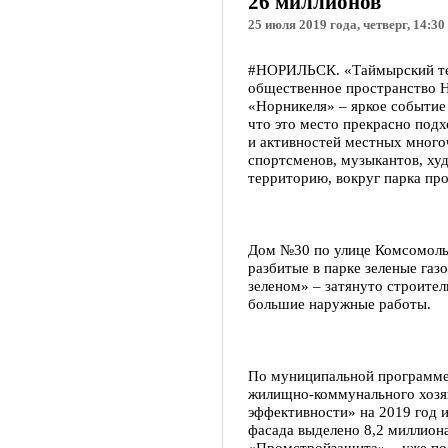
26 миллионов
25 июля 2019 года, четверг, 14:30
#НОРИЛЬСК. «Таймырский тел
общественное пространство Н
«Норникеля» – яркое событие
что это место прекрасно под
и активностей местных много
спортсменов, музыкантов, ху
территорию, вокруг парка пр
Дом №30 по улице Комсомольс
разбитые в парке зеленые газ
зеленом» – затянуто строите
большие наружные работы.
По муниципальной программе
жилищно-коммунального хозя
эффективности» на 2019 год 
фасада выделено 8,2 миллион
«Промстройзащита» – уже пол