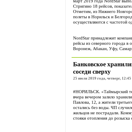
март 2019 года NordStar вып
Стригино 18 рейсов, показате
Отметим, из Нижнего Новгоро
полеты в Норильск и Белгоро
осуществляются с частотой од
NordStar принадлежит компан
рейсы из северного города в 
Воронеж, Абакан, Уфу, Самару
Банковское хранили
соседи сверху
25 июля 2019 года, четверг, 12:45
#НОРИЛЬСК. «Таймырский тел
вчера вечером залило хранили
Павлова, 12, а жители третье
остались без воды. ЧП случил
жильцов не пострадали. Комм
стояки отопления до розыска