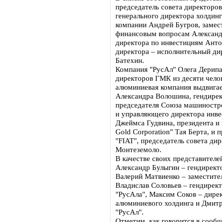
председатель совета директоро
генерального директора холдин
компании Андрей Бугров, замес
финансовым вопросам Александр
директора по инвестициям Анто
директора – исполнительный ди
Батехин.
Компания "РусАл" Олега Дерипа
директоров ГМК из десяти чело
алюминиевая компания выдвигае
Александра Волошина, гендирек
председателя Союза машиностро
и управляющего директора инв
Джеймса Гудвина, президента и 
Gold Corporation" Тая Берта, и 
"FIAT", председатель совета ди
Монтеземоло.
В качестве своих представител
Александр Булыгин – гендиректо
Валерий Матвиенко – заместите
Владислав Соловьев – гендирект
"РусАла", Максим Соков – дире
алюминиевого холдинга и Дмитр
"РусАл".
Отметим, как говорится в сооб