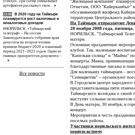
"Жилищная компания" планируют
успеха». Три сотни уникальных
артефактов расскажут свои…
Отметим, ООО "Кайерканбыт" яв
обсуживающей жилфонд Кайерка
В 2020 году на Таймыре
13:05
территории Центрального район
планируется рост налоговых и
На Таймыре отпразднуют Ден
неналоговых доходов
28 ноября 2008 года, пятница,
#НОРИЛЬСК. «Таймырский
НОРИЛЬСК. "Таймырский Телег
телеграф» – На сессии
Законодательного собрания края
матери.
депутаты во втором чтении
Основные праздничные меропри
приняли бюджет-2020 и плановый
клубов. Так, маленькие воспита
период 2021–2022 годов. Один из
"Капельки солнца" и "Майма" п
главных приоритетов документа –
концерты. Мамы, принимающие а
…
благодарственные письма и пам
Для маленьких таймырцев – вос
Все новости
"Семицветик" – организуют поез
В Городском центре народного 
представительницы пяти этниче
Таймырского колледжа о своей т
выступят сольные исполнители 
В День матери, 30 ноября, в г
концерт.
Мероприятия в честь празднова
поселках района.
Участники норильского инте
первую встречу