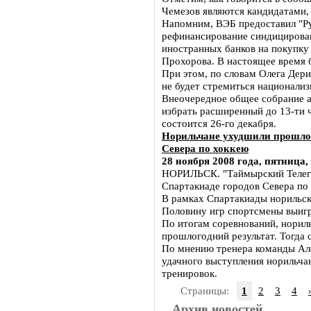
Чемезов являются кандидатами
Напомним, ВЭБ предоставил "Ру
рефинансирование синдицирован
иностранных банков на покупку
Прохорова. В настоящее время 
При этом, по словам Олега Дери
не будет стремиться национализ
Внеочередное общее собрание а
избрать расширенный до 13-ти ч
состоится 26-го декабря.
Норильчане ухудшили прошлог
Севера по хоккею
28 ноября 2008 года, пятница,
НОРИЛЬСК. "Таймырский Телегр
Спартакиаде городов Севера по
В рамках Спартакиады норильск
Половину игр спортсмены выигр
По итогам соревнований, нориль
прошлогодний результат. Тогда 
По мнению тренера команды Ал
удачного выступления норильча
тренировок.
Страницы:
1
2
3
4
Архив новостей