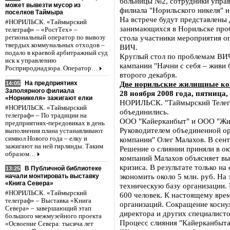
больницы №2, сотрудники управ
может вывезти мусор из
филиала "Норильского никеля" и
поселков Таймыра
На встрече будут представлены 
#НОРИЛЬСК. «Таймырский
занимающихся в Норильске про
телеграф» – «РостТех» –
стола участники мероприятия о
региональный оператор по вывозу
твердых коммунальных отходов –
ВИЧ.
подало в краевой арбитражный суд
Круглый стол по проблемам В
иск к управлению
кампании "Начни с себя – живи
Росприроднадзора. Оператор…
второго декабря.
На предприятиях
Две норильские жилищные ко
14:05
Заполярного филиала
28 ноября 2008 года, пятница,
«Норникеля» зажигают елки
НОРИЛЬСК. "Таймырский Телегр
#НОРИЛЬСК. «Таймырский
объединились.
телеграф» – По традиции на
ООО "Кайерканбыт" и ООО "Жил
предприятиях-передовиках в день
Руководителем объединенной о
выполнения плана устанавливают
символ Нового года – елку и
компании" Олег Малахов. В сент
зажигают на ней гирлянды. Таким
Решение о слиянии приняли в о
образом…
компаний Малахов объясняет вы
кризиса. В результате только н
В Публичной библиотеке
13:25
экономить около 5 млн. руб. На 
начали монтировать выставку
«Книга Севера»
техническую базу организации.
#НОРИЛЬСК. «Таймырский
600 человек. К настоящему вре
телеграф» – Выставка «Книга
организаций. Сокращение коснул
Севера» – завершающий этап
директора и других специалисто
большого межмузейного проекта
Процесс слияния "Кайерканбыт
«Освоение Севера: тысяча лет