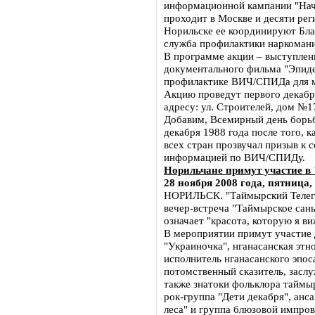
информационной кампании "Начн
проходит в Москве и десяти рег
Норильске ее координируют Бла
служба профилактики наркомани
В программе акции – выступлен
документального фильма "Эпиде
профилактике ВИЧ/СПИДа для 
Акцию проведут первого декабр
адресу: ул. Строителей, дом №1
Добавим, Всемирный день борь
декабря 1988 года после того, 
всех стран прозвучал призыв к
информацией по ВИЧ/СПИДу.
Норильчане примут участие 
28 ноября 2008 года, пятница,
НОРИЛЬСК. "Таймырский Телегр
вечер-встреча "Таймырское сань
означает "красота, которую я в
В мероприятии примут участие 
"Украиночка", нганасанская этн
исполнитель нганасанского эпос
потомственный сказитель, засл
также знатоки фольклора таймы
рок-группа "Дети декабря", анс
леса" и группа блюзовой импров