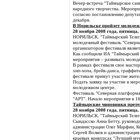
Вечер-встреча "Таймырское сан
народного творчества. Меропри
согласно постановлению депута
декабря.
В Норильске пройдет молоде
28 ноября 2008 года, пятница,
НОРИЛЬСК. "Таймырский Телегр
молодежный фестиваль "Северн
организатором фестиваля являе
Как сообщили ИА "Таймырский Т
мероприятия – развивать молод
В рамках фестиваля свое масте
хип-хопа, брейк-данса, граффит
фестивале примут участие жите
Подать заявку на участие в мер
молодежном центре.
Фестиваль "Северная платформа
"АРТ". Начало мероприятия в 16
Таймырские чиновники прете
28 ноября 2008 года, пятница,
НОРИЛЬСК. "Таймырский Телегр
Сындасско Анна Бетту, руковод
администрации Олег Марфин, К
Сергей Волков и администрация 
краевых конкурсах "Лучший му