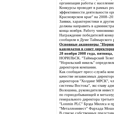
организация работы с населени
Конкурсы проводят в рамках р
эффективности деятельности ор
Красноярском крае" на 2008–20
Заявки, характеристики и друг
должны направить в администра
конца ноября. Работу чиновнико
Награждение победителей конку
сообщили в Думе Таймырского 
Основные акционеры "Норник
кандидатов в совет директор
28 ноября 2008 года, пятница,
НОРИЛЬСК. "Таймырский Телег
"Норильский никель" определили
директоров компании.
Как сообщает пресс-служба ком
качестве независимых директоро
директоров "Холдинг МРСК", чл
системы Востока", экс-главу ад
Волошина, руководителя инвести
по горнодобывающей и металлу
генерального директора третьег
"Lonmin PLC" Брэда Миллса и пр
"Металлоинвест" Фархада Моши
В списке собственных представи