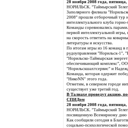
28 ноября 2008 года, пятница,
НОРИЛЬСК. "Таймырский Телегр
Заполярного филиала "Норильско
2008" прошли отборочный тур и
интеллектуального клуба горно
Команды соревновались парами.
первой интеллектуальной игры,
на скорость ответить на коварн
литературы и искусства.
По итогам игры из 16 команд в
рудоуправления "Норильск-1", 
"Норильско-Таймырская энергет
обеспечивающий комплекс", ОО
"Норильскшахтсервис" и Надежд
Команда, которая одержит побе
"НикоNN" этого года.
Отметим, в северном городе ин
существует уже третий год.
В Талнахе проведут акцию, п
СПИДом
28 ноября 2008 года, пятница,
НОРИЛЬСК. "Таймырский Телегр
посвященную Всемирному дню 
Как сообщили сегодня в Благот
соцально-психологической помо