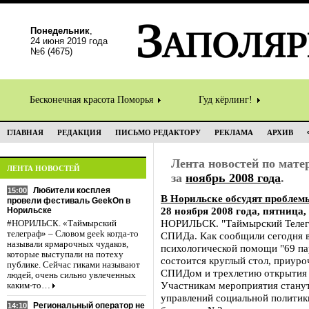
Понедельник
,
24 июня 2019 года
№6 (4675)
Бесконечная красота Поморья
Гуд кёрлинг!
ГЛАВНАЯ
РЕДАКЦИЯ
ПИСЬМО РЕДАКТОРУ
РЕКЛАМА
АРХИВ
Лента новостей по мат
ЛЕНТА НОВОСТЕЙ
за
ноябрь 2008 года
.
Любители косплея
15:00
В Норильске обсудят пробл
провели фестиваль GeekOn в
28 ноября 2008 года, пятница,
Норильске
НОРИЛЬСК. "Таймырский Телегр
#НОРИЛЬСК. «Таймырский
телеграф» – Словом geek когда-то
СПИДа. Как сообщили сегодня в
называли ярмарочных чудаков,
психологической помощи "69 па
которые выступали на потеху
состоится круглый стол, приур
публике. Сейчас гиками называют
СПИДом и трехлетию открытия 
людей, очень сильно увлеченных
Участникам мероприятия станут
каким-то…
управлений социальной политик
Региональный оператор не
14:10