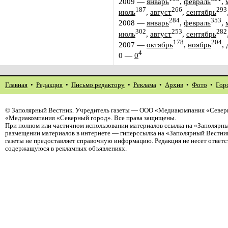
2009
—
январь
,
февраль
,
187
266
293
июль
,
август
,
сентябрь
284
353
2008
—
январь
,
февраль
,
302
253
282
июль
,
август
,
сентябрь
178
204
2007
—
октябрь
,
ноябрь
,
4
0
—
0
Главная
•
Редакция
•
Письмо редактору
•
Реклама
•
Архив
•
Фото
•
Гор
©
Заполярный Вестник
. Учредитель газеты — ООО «Медиакомпания «Северн
«Медиакомпания «Северный город». Все права защищены.
При полном или частичном использовании материалов ссылка на «Заполярны
размещении материалов в интернете — гиперссылка на «Заполярный Вестник
газеты не предоставляет справочную информацию. Редакция не несет ответ
содержащуюся в рекламных объявлениях.