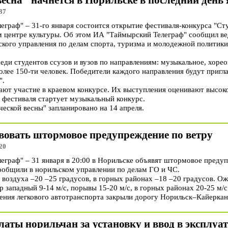
весна" начнется в Норильске в последний день
37
раф" – 31-го января состоится открытие фестиваля-конкурса "Сту
ом центре культуры. Об этом ИА "Таймырский Телеграф" сообщил в
кого управления по делам спорта, туризма и молодежной политики
еди студентов ссузов и вузов по направлениям: музыкальное, хорео
олее 150-ти человек. Победители каждого направления будут пригл
".
ют участие в краевом конкурсе. Их выступления оценивают высоко
 фестиваля стартует музыкальный конкурс.
еской весны" запланировано на 14 апреля.
твовать штормовое предупреждение по ветру
20
раф" – 31 января в 20:00 в Норильске объявят штормовое предуп
общили в норильском управлении по делам ГО и ЧС.
воздуха –20 –25 градусов, в горных районах –18 –20 градусов. Ож
р западный 9-14 м/с, порывы 15-20 м/с, в горных районах 20-25 м/с
ния легкового автотранспорта закрыли дорогу Норильск–Кайерка
латы норильчан за установку и ввод в эксплу