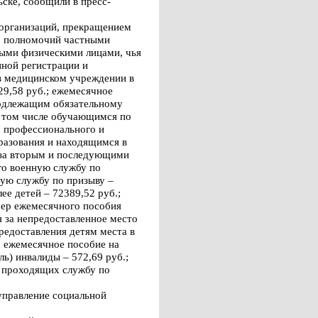
ске, сообщили в пресс-
 организаций, прекращением
м полномочий частными
ными физическими лицами, чья
нной регистрации и
в медицинском учреждении в
29,58 руб.; ежемесячное
подлежащим обязательному
в том числе обучающимся по
о профессионального и
разования и находящимся в
у за вторым и последующими
го военную службу по
ную службу по призыву –
е детей – 72389,52 руб.;
змер ежемесячного пособия
 за непредоставленное место
редоставления детям места в
; ежемесячное пособие на
ль) инвалиды – 572,69 руб.;
, проходящих службу по
управление социальной