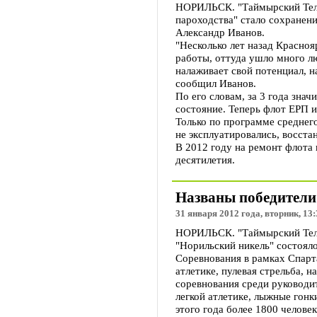
НОРИЛЬСК. "Таймырский Телег
пароходства" стало сохранени
Александр Иванов.
"Несколько лет назад Красноя
работы, оттуда ушло много лю
налаживает свой потенциал, н
сообщил Иванов.
По его словам, за 3 года зна
состояние. Теперь флот ЕРП и
Только по программе среднего
не эксплуатировались, восста
В 2012 году на ремонт флота 
десятилетия.
Названы победители
31 января 2012 года, вторник, 13:
НОРИЛЬСК. "Таймырский Теле
"Норильский никель" состоял
Соревнования в рамках Спарта
атлетике, пулевая стрельба, 
соревнования среди руководит
легкой атлетике, лыжные гонк
этого года более 1800 челове