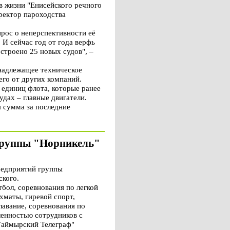
 жизни "Енисейского речного
иректор пароходства
прос о неперспективности её
 И сейчас год от года верфь
строено 25 новых судов", –
 надлежащее техническое
его от других компаний.
 единиц флота, которые ранее
удах – главные двигатели.
я сумма за последние
группы "Норникель"
редприятий группы
ского.
бол, соревнования по легкой
хматы, гиревой спорт,
лавание, соревнования по
ленностью сотрудников с
"Таймырский Телеграф"