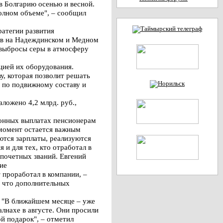
 в Болгарию осенью и весной.
полном объеме", – сообщил
ратегии развития
лов на Надеждинском и Медном
о выбросы серы в атмосферу
цией их оборудования.
у, которая позволит решать
– по подвижному составу и
ложено 4,2 млрд. руб.,
ионных выплатах пенсионерам
 момент остается важным
ются зарплаты, реализуются
и для тех, кто отработал в
 почетных званий. Евгений
ие
т проработал в компании, –
ю, что дополнительных
. "В ближайшем месяце – уже
лнахе в августе. Они просили
ой подарок", – отметил