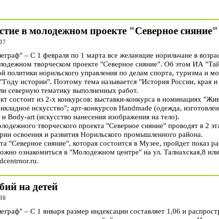
стие в молодежном проекте "Северное сияние"
07
раф" – С 1 февраля по 1 марта все желающие норильчане в возраст
молодежном творческом проекте "Северное сияние". Об этом ИА "Т
й политики норильского управления по делам спорта, туризма и м
"Году истории". Поэтому тема называется "История России, края и
ли северную тематику выполненных работ.
т состоит из 2-х конкурсов: выставки-конкурса в номинациях "Жив
икладное искусство"; арт-конкурсов Handmade (одежда, изготовле
и Body-art (искусство нанесения изображения на тело).
лодежного творческого проекта "Северное сияние" проводят в 2 эта
ории освоения и развития Норильского промышленного района.
а "Северное сияние", которая состоится в Музее, пройдет показ ра
жно ознакомиться в "Молодежном центре" на ул. Талнахская,8 или 
centrnor.ru.
бий на детей
38
раф" – С 1 января размер индексации составляет 1,06 и распрост