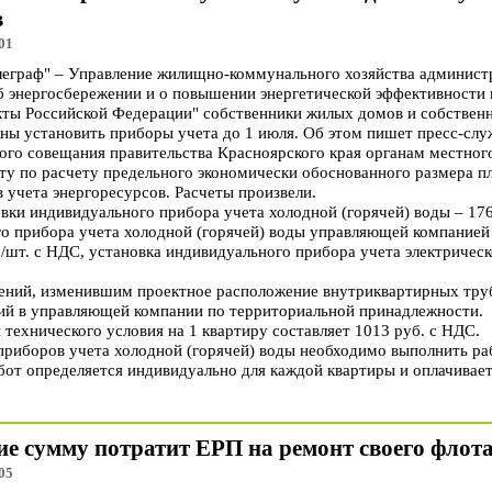
в
01
граф" – Управление жилищно-коммунального хозяйства админист
 энергосбережении и о повышении энергетической эффективности и
кты Российской Федерации" собственники жилых домов и собствен
ы установить приборы учета до 1 июля. Об этом пишет пресс-служ
ого совещания правительства Красноярского края органам местног
ту по расчету предельного экономически обоснованного размера пл
 учета энергоресурсов. Расчеты произвели.
вки индивидуального прибора учета холодной (горячей) воды – 1768
о прибора учета холодной (горячей) воды управляющей компанией
/шт. с НДС, установка индивидуального прибора учета электрическо
ний, изменившим проектное расположение внутриквартирных тру
ий в управляющей компании по территориальной принадлежности.
технического условия на 1 квартиру составляет 1013 руб. с НДС.
 приборов учета холодной (горячей) воды необходимо выполнить ра
бот определяется индивидуально для каждой квартиры и оплачивае
ие сумму потратит ЕРП на ремонт своего флота
05