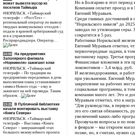
Но в Болгарию в этот период 
может вывезти мусор из
Компания оплатит проезд и в 
поселков Таймыра
Евгений Муравьев.
#НОРИЛЬСК. «Таймырский
телеграф» – «РостТех» –
Среди главных достижений в 
региональный оператор по вывозу
"Норильского никеля" до 202
твердых коммунальных отходов –
заводах по утилизации серы. 
подало в краевой арбитражный суд
сократятся в 5 раз.
иск к управлению
Работники Норильской железн
Росприроднадзора. Оператор…
Евгений Муравьев ответил, ч
первоочередные задачи, в том
На предприятиях
14:05
вагонному парку. Третья про
Заполярного филиала
Финансовые вложения в эти п
«Норникеля» зажигают елки
локомотивов – 3,4 млрд. руб.
#НОРИЛЬСК. «Таймырский
И железнодорожники, и работ
телеграф» – По традиции на
предприятиях-передовиках в день
при увольнении. Евгений Мур
выполнения плана устанавливают
закрепление на рабочих мест
символ Нового года – елку и
социальные программы, в том
зажигают на ней гирлянды. Таким
компании много лет. Это и до
образом…
Муравьев отметил, что к наг
В Публичной библиотеке
13:25
"Для руководства, в первую о
начали монтировать выставку
это его святая обязанность, 
«Книга Севера»
увеличений каких-либо програ
#НОРИЛЬСК. «Таймырский
Прозвучали вопросы и по пов
телеграф» – Выставка «Книга
в феврале – мы откроем магаз
Севера» – завершающий этап
позже, но, я считаю, нужно с
большого межмузейного проекта