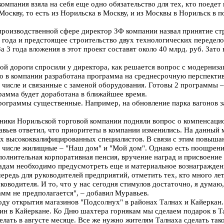
компания взяла на себя еще одно обязательство для тех, кто поедет
Москву, то есть из Норильска в Москву, и из Москвы в Норильск в 
производственной сфере директор ЗФ компании назвал принятие ст
5 года и предстоящее строительство двух технологических переде
За 3 года вложения в этот проект составят около 40 млрд. руб. Зат
ой дороги спросили у директора, как решается вопрос с модерниза
то в компании разработана программа на среднесрочную перспектив
 числе и связанные с заменой оборудования. Готовы 2 программы 
грамма будет доработана в ближайшее время.
рограммы существенные. Например, на обновление парка вагонов за
ники Норильской торговой компании подняли вопрос о компенсац
авьев ответил, что приоритеты в компании изменились. На данный
ах высококвалифицированных специалистов. В связи с этим повыша
 числе жилищные – "Наш дом" и "Мой дом". Однако есть поощрения 
полнительная корпоративная пенсия, вручение наград и присвоение
радам необходимо предусмотреть еще и материальное вознагражден
чередь для руководителей предприятий, отметить тех, кто много ле
руководителя. И то, что у нас сегодня стимулов достаточно, я дума
мм не предполагается", – добавил Муравьев.
оду открытия магазинов "Подсолнух" в районах Талнах и Кайеркан
ин в Кайеркане. Ко Дню шахтера горнякам мы сделаем подарок в Та
делать в августе месяце. Все же нужно жителям Талнаха сделать так