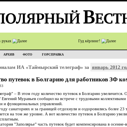
в руках
Гуд кёрлинг!
АРХИВ
ФОТО
ГОРСПРАВКА
ериалам ИА «Таймырский телеграф» за
январь 2012 го
тво путевок в Болгарию для работников ЗФ к
33
раф" – В этом году количество путевок в Болгарию увеличится. 
" Евгений Муравьев сообщил на встрече с трудовыми коллективами
и и функциональных управлений.
году санаториях и за границей отдохнули и оздоровились более 23 
нется на том же уровне. А вот количество путевок в Болгарию увел
есплатным.
натория "Заполярье" часть путевок будет компенсирована в осенне-