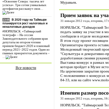
«Освоение Севера: тысяча лет
Муравьев.
успеха». Три сотни уникальных
артефактов расскажут свои…
Прием заявок на уча
В 2020 году на Таймыре
13:05
31 января 2012 года, вторник, 17:
планируется рост налоговых и
неналоговых доходов
НОРИЛЬСК. "Таймырский Телег
подать заявку на участие в 
#НОРИЛЬСК. «Таймырский
телеграф» – На сессии
сообщили в отделе молодежно
Законодательного собрания края
В этом году проект посвящен 
депутаты во втором чтении
Организаторы проекта остави
приняли бюджет-2020 и плановый
Молодежный творческий проек
период 2021–2022 годов. Один из
"Скульптура и декоративно-пр
главных приоритетов документа –
…
доработанная своими руками) 
Выставка-конкурс в рамках мо
которая пройдет в Музее ист
Все новости
На церемонии закрытия проект
С положениями о конкурсах мо
84-33, или на сайте www.molod
Изменен размер посо
31 января 2012 года, вторник, 16:
НОРИЛЬСК. "Таймырский Телег