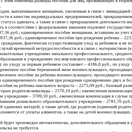
и с этим изменены размеры пособий для лиц, проживающих в Нориль
.
одам, выплачиваемое женщинам, уволенным в связи с ликвидацией
ности в качестве индивидуальных предпринимателей, прекращение
статуса адвоката, а также в связи с прекращением деятельности и
ть в соответствии с федеральными законами подлежит государстве
37,36 руб.; единовременное пособие женщинам, вставшим на учет 
837,36 руб.; единовременное пособие при рождении ребенка – 223
м гражданам, фактически осуществляющим уход за ребенком и не 
случай временной нетрудоспособности и в связи с материнством (
зовательных учреждениях начального профессионального, среднег
бразования и учреждениях послевузовского профессионального об
): по уходу за первым ребенком составляет – 4186,8 руб., по уход
овременное пособие беременной жене военнослужащего, проходяще
емесячное пособие на ребенка военнослужащего, проходящего воен
р единовременного пособия при рождении одновременно двух и боле
собия на ребенка школьного возраста – 2275,09 руб.; базовый ра
торых родители-инвалиды – 2370,10 руб.; ежемесячная компенсация
м учреждении – 3709,10 руб., ежемесячная компенсация в случае п
бывания дошкольного образовательного учреждения – 2781,76 руб.
ей одиноких матерей, а также детей, где родители (одинокий родите
уклоняются от уплаты алиментов, а также на детей военнослужащих
й будет произведен автоматически, дополнительного обращения в 
льска не требуется.