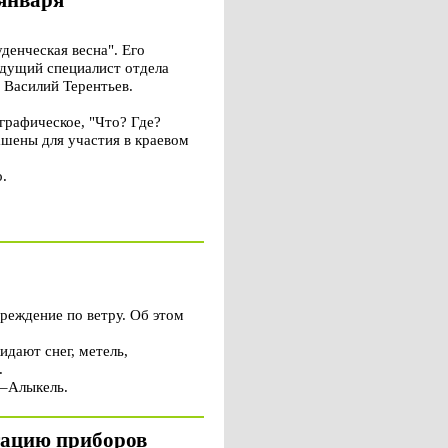
 января
денческая весна". Его
едущий специалист отдела
 Василий Терентьев.
графическое, "Что? Где?
ашены для участия в краевом
.
реждение по ветру. Об этом
идают снег, метель,
.
н–Алыкель.
атацию приборов