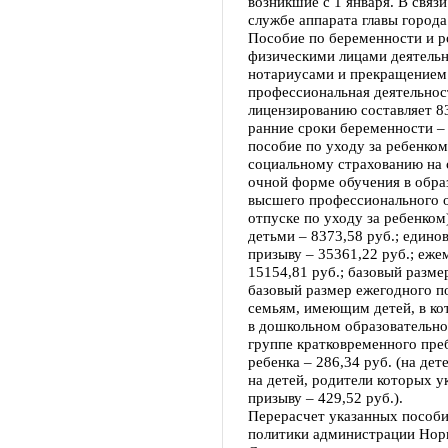
возникшие с 1 января. В связ
службе аппарата главы города
Пособие по беременности и р
физическими лицами деятель
нотариусами и прекращением 
профессиональная деятельнос
лицензированию составляет 8
ранние сроки беременности – 
пособие по уходу за ребенко
социальному страхованию на 
очной форме обучения в обра
высшего профессионального о
отпуске по уходу за ребенком
детьми – 8373,58 руб.; един
призыву – 35361,22 руб.; еж
15154,81 руб.; базовый разме
базовый размер ежегодного по
семьям, имеющим детей, в ко
в дошкольном образовательно
группе кратковременного пре
ребенка – 286,34 руб. (на дет
на детей, родители которых 
призыву – 429,52 руб.).
Перерасчет указанных пособи
политики администрации Нори