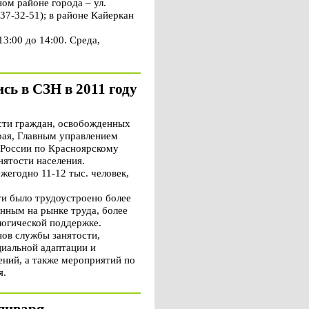
ом районе города – ул.
: 37-32-51); в районе Кайеркан
13:00 до 14:00. Среда,
сь в СЗН в 2011 году
сти граждан, освобожденных
рая, Главным управлением
 России по Красноярскому
нятости населения.
егодно 11-12 тыс. человек,
ти было трудоустроено более
нным на рынке труда, более
логической поддержке.
ов службы занятости,
иальной адаптации и
ний, а также мероприятий по
я.