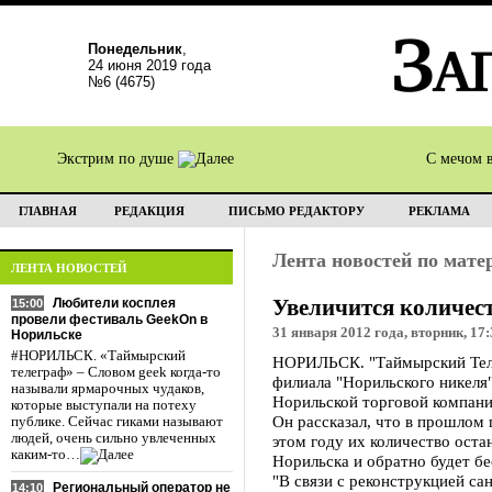
Понедельник
,
24 июня 2019 года
№6 (4675)
Экстрим по душе
С мечом 
ГЛАВНАЯ
РЕДАКЦИЯ
ПИСЬМО РЕДАКТОРУ
РЕКЛАМА
Лента новостей по мат
ЛЕНТА НОВОСТЕЙ
Увеличится количес
Любители косплея
15:00
провели фестиваль GeekOn в
31 января 2012 года, вторник, 17:
Норильске
#НОРИЛЬСК. «Таймырский
НОРИЛЬСК. "Таймырский Телег
телеграф» – Словом geek когда-то
филиала "Норильского никеля
называли ярмарочных чудаков,
Норильской торговой компани
которые выступали на потеху
Он рассказал, что в прошлом 
публике. Сейчас гиками называют
людей, очень сильно увлеченных
этом году их количество оста
каким-то…
Норильска и обратно будет б
"В связи с реконструкцией са
Региональный оператор не
14:10