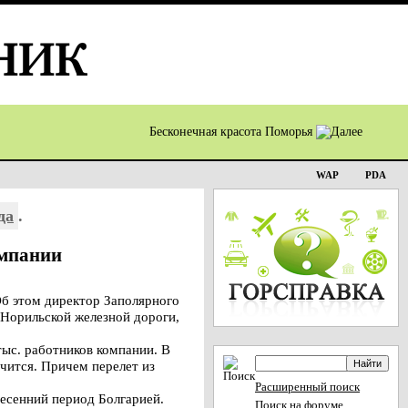
Бесконечная красота Поморья
WAP
PDA
да
.
омпании
Об этом директор Заполярного
 Норильской железной дороги,
тыс. работников компании. В
ичится. Причем перелет из
Расширенный поиск
весенний период Болгарией.
Поиск на форуме