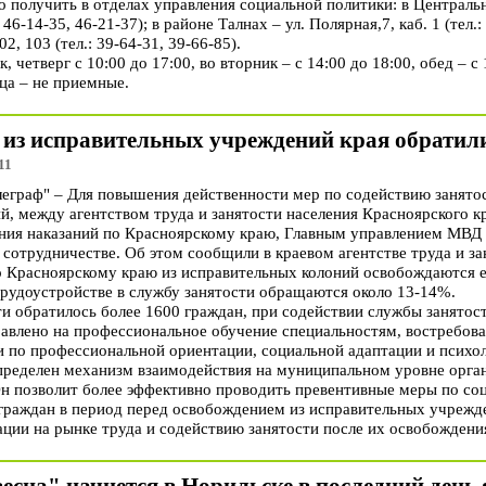
 получить в отделах управления социальной политики: в Центральн
: 46-14-35, 46-21-37); в районе Талнах – ул. Полярная,7, каб. 1 (тел.
02, 103 (тел.: 39-64-31, 39-66-85).
 четверг с 10:00 до 17:00, во вторник – с 14:00 до 18:00, обед – с 
ца – не приемные.
из исправительных учреждений края обратили
11
граф" – Для повышения действенности мер по содействию занято
й, между агентством труда и занятости населения Красноярского к
ния наказаний по Красноярскому краю, Главным управлением МВД
сотрудничестве. Об этом сообщили в краевом агентстве труда и за
расноярскому краю из исправительных колоний освобождаются еж
трудоустройстве в службу занятости обращаются около 13-14%.
ти обратилось более 1600 граждан, при содействии службы занятос
равлено на профессиональное обучение специальностям, востребова
и по профессиональной ориентации, социальной адаптации и психо
ределен механизм взаимодействия на муниципальном уровне орган
 позволит более эффективно проводить превентивные меры по соц
граждан в период перед освобождением из исправительных учрежде
ции на рынке труда и содействию занятости после их освобождени