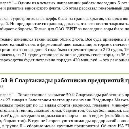
раф" – Одним из ключевых направлений работы последних 5 лет в
е и развитие енисейского флота. Об этом рассказал генеральный д
рская судостроительная верфь была на грани закрытия, ставился во
дей. Но предприятие сохранили, доказав, что его нельзя закрывать.
абирает обороты. Только для ОАО "ЕРП" за последние годы было по
чительно изменился технический облик флота. Все суда приведены в
меет единый стиль и фирменный цвет компании, которые отличает 
 ремонта за последние 3 года было отремонтировано 270 судов, 19
новлены, на 71 судне установлены новые дизель-генераторы, на 36 с
пароходства будет потрачено порядка 420 млн. руб. – это рекордна
 50-й Спартакиады работников предприятий 
35
граф" – Торжественное закрытие 50-й Спартакиады работников п
ось 27 января в Заполярном театре драмы имени Владимира Маяков
киады проводят по 13 видам спорта (волейбол, плавание, мини-фут
настольный теннис, лыжные гонки, бадминтон, баскетбол, шашки, ша
елей), для ветеранов норильского спорта – по 5 видам (волейбол, п
и, бадминтон). В группе I соревнуются команды предприятий с чис
к, в группе II – сборные менее крупных предприятий. Об этом ИА 