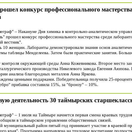
рошел конкурс профессионального мастерства
а
граф" – Накануне Дня химика в контрольно-аналитическом управл
" прошел конкурс профессионального мастерства среди лаборанто
й вестник".
сь 10 женщин. Лаборанты демонстрировали знания основ аналитиче
емы таблицы Менделеева. Затем были практические занятия. Большо
т контроля окружающей среды Анна Кожевникова. Второе место за
таллургического производства Никелевого завода Евгения Аюпова. 
ории анализа благородных металлов Анна Яркова.
раждены ценными подарками. Победительница получила 25-процент
ребро" прибавка составила 15%, за "бронзу" – 10%.
овую деятельность 30 таймырских старшекласс
раф" – 1 июля на Таймыре начнется первая смена краевых трудо
ообщили в таймырском управлении общественных связей.
й муниципальный район пятый год принимает участие в краевой п
го края". Программа направлена на трудовое воспитание подростко