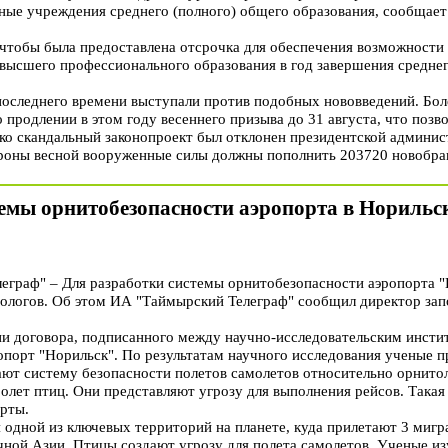
ные учреждения среднего (полного) общего образования, сообщает
 чтобы была предоставлена отсрочка для обеспечения возможности
высшего профессионального образования в год завершения среднег
последнего времени выступали против подобных нововведений. Бол
 продлении в этом году весеннего призыва до 31 августа, что позв
о скандальный законопроект был отклонен президентской админис
роны весной вооруженные силы должны пополнить 203720 новобра
емы орнитобезопасности аэропорта в Норильс
раф" – Для разработки системы орнитобезопасности аэропорта "
тологов. Об этом ИА "Таймырский Телеграф" сообщил директор за
и договора, подписанного между научно-исследовательским инстит
порт "Норильск". По результатам научного исследования ученые пр
ают систему безопасности полетов самолетов относительно орнито
лет птиц. Они представляют угрозу для выполнения рейсов. Такая 
орты.
 одной из ключевых территорий на планете, куда прилетают 3 мигр
ной Азии. Птицы создают угрозу для полета самолетов. Ученые из