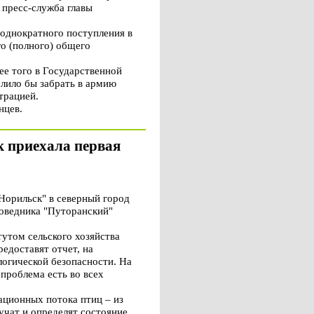
 пресс-служба главы
 однократного поступления в
о (полного) общего
ее того в Государственной
олило бы забрать в армию
трацией.
нцев.
к приехала первая
Норильск" в северный город
поведника "Путоранский"
утом сельского хозяйства
едоставят отчет, на
логической безопасности. На
проблема есть во всех
ационных потока птиц – из
учат и определят состояние