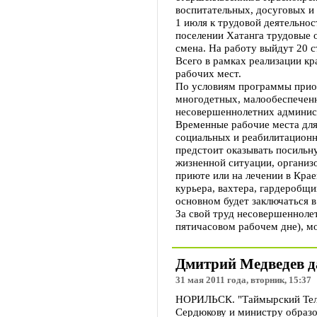
воспитательных, досуговых и
1 июля к трудовой деятельнос
поселении Хатанга трудовые о
смена. На работу выйдут 20 
Всего в рамках реализации к
рабочих мест.
По условиям программы приор
многодетных, малообеспеченн
несовершеннолетних админис
Временные рабочие места для
социальных и реабилитационн
предстоит оказывать посиль
жизненной ситуации, организ
приюте или на лечении в Кра
курьера, вахтера, гардеробщи
основном будет заключаться в
За свой труд несовершеннолет
пятичасовом рабочем дне), мо
Дмитрий Медведев д
31 мая 2011 года, вторник, 15:37
НОРИЛЬСК. "Таймырский Теле
Сердюкову и министру образо