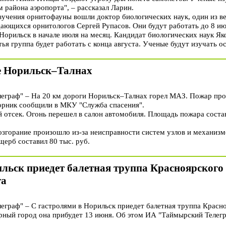
 района аэропорта", – рассказал Ларин.
изучения орнитофауны вошли доктор биологических наук, один из 
дающихся орнитологов Сергей Рупасов. Они будут работать до 8 ию
орильск в начале июля на месяц. Кандидат биологических наук Яко
тья группа будет работать с конца августа. Ученые будут изучать о
е Норильск–Талнах
граф" – На 20 км дороги Норильск–Талнах горел МАЗ. Пожар про
орник сообщили в МКУ "Служба спасения".
отсек. Огонь перешел в салон автомобиля. Площадь пожара состави
озгорание произошло из-за неисправности систем узлов и механизм
ерб составил 80 тыс. руб.
льск приедет балетная труппа Красноярского 
та
раф" – С гастролями в Норильск приедет балетная труппа Красно
верный город она прибудет 13 июня. Об этом ИА "Таймырский Телег