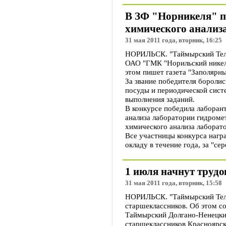
В ЗФ "Норникеля" п
химического анализ
31 мая 2011 года, вторник, 16:25
НОРИЛЬСК. "Таймырский Теле
ОАО "ГМК "Норильский никель
этом пишет газета "Заполярны
За звание победителя бороли
посуды и периодической сист
выполнения заданий.
В конкурсе победила лаборан
анализа лаборатории гидроме
химического анализа лаборат
Все участницы конкурса наг
окладу в течение года, за "се
1 июля начнут труд
31 мая 2011 года, вторник, 15:58
НОРИЛЬСК. "Таймырский Телег
старшеклассников. Об этом с
Таймырский Долгано-Ненецки
старшеклассников Красноярско