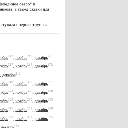
Лебединое озеро" и
икова, а также сказки для
.
ыступала оперная труппа.
242
212
71
тябрь
,
ноябрь
,
декабрь
217
216
172
тябрь
,
ноябрь
,
декабрь
212
,
декабрь
349
352
371
тябрь
,
ноябрь
,
декабрь
473
376
460
тябрь
,
ноябрь
,
декабрь
223
268
353
тябрь
,
ноябрь
,
декабрь
317
279
208
тябрь
,
ноябрь
,
декабрь
398
352
325
тябрь
,
ноябрь
,
декабрь
456
,
декабрь