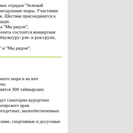
вых отрядов "Зеленый
 и воздушные шары. Участники
ии. Шествие присоединится к
щади.
та "Мы рядом",
роекта состоится концертная
ультуру: рэп- и рок-групп,
" и "Мы рядом".
ного моря и на юге
на.
авятся 300 таймырских
йдут санаторно-курортное
ноярского края.
ногодетных, малообеспеченных
тание, спортивные и досуговые