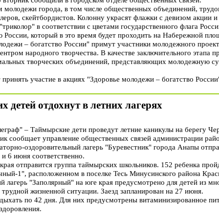
м молодежи города, в том числе общественных объединений, трудо
оллеров, скейтбордистов. Колонну украсят флажки с девизом акции
 "триколор" в соответствии с цветами государственного флага Росс
 России, который в это время будет проходить на Набережной пло
лодежи – богатство России" примут участники молодежного проек
нтром народного творчества. В качестве заключительного этапа п
альных творческих объединений, представляющих молодежную субк
принять участие в акциях "Здоровье молодежи – богатство России
х детей отдохнут в летних лагерях
раф" – Таймырские дети проведут летние каникулы на берегу Чер
ник сообщает управление общественных связей администрации райо
наторно-оздоровительный лагерь "Буревестник" города Анапы отпр
5 и 6 июня соответственно.
 края отправится группа таймырских школьников. 152 ребенка про
чный-1", расположенном в поселке Тесь Минусинского района Крас
ый лагерь "Заполярный" на юге края предусмотрено для детей из м
 трудной жизненной ситуации. Заезд запланирован на 27 июня.
отдыхать по 42 дня. Для них предусмотрены витаминизированное пи
здоровления.