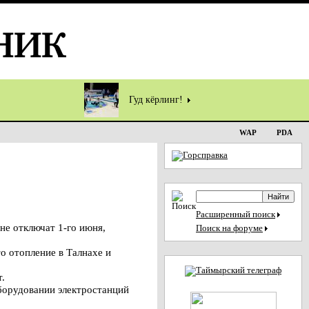
Гуд кёрлинг!
WAP
PDA
Расширенный поиск
не отключат 1-го июня,
Поиск на форуме
о отопление в Талнахе и
.
борудовании электростанций