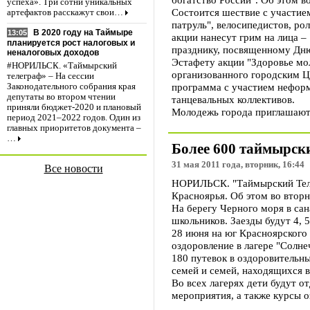
успеха». Три сотни уникальных
Состоится шествие с участие
артефактов расскажут свои…
патруль", велосипедистов, р
В 2020 году на Таймыре
13:05
акции нанесут грим на лица –
планируется рост налоговых и
празднику, посвященному Дню
неналоговых доходов
Эстафету акции "Здоровье мо
#НОРИЛЬСК. «Таймырский
организованного городским Це
телеграф» – На сессии
программа с участием неформ
Законодательного собрания края
депутаты во втором чтении
танцевальных коллективов.
приняли бюджет-2020 и плановый
Молодежь города приглашают 
период 2021–2022 годов. Один из
главных приоритетов документа –
…
Более 600 таймырски
31 мая 2011 года, вторник, 16:44
Все новости
НОРИЛЬСК. "Таймырский Телег
Красноярья. Об этом во втор
На берегу Черного моря в са
школьников. Заезды будут 4, 
28 июня на юг Красноярского
оздоровление в лагере "Солне
180 путевок в оздоровительн
семей и семей, находящихся в
Во всех лагерях дети будут 
мероприятия, а также курсы о