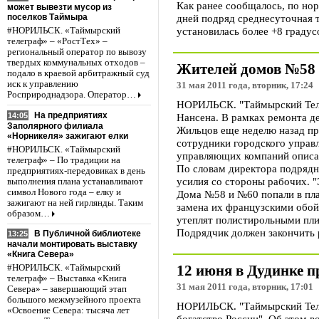
Как ранее сообщалось, по но
может вывезти мусор из
поселков Таймыра
дней подряд среднесуточная т
установилась более +8 граду
#НОРИЛЬСК. «Таймырский
телеграф» – «РостТех» –
региональный оператор по вывозу
твердых коммунальных отходов –
Жителей домов №58 
подало в краевой арбитражный суд
иск к управлению
31 мая 2011 года, вторник, 17:24
Росприроднадзора. Оператор…
НОРИЛЬСК. "Таймырский Теле
На предприятиях
14:05
Нансена. В рамках ремонта д
Заполярного филиала
Жильцов еще неделю назад пр
«Норникеля» зажигают елки
сотрудники городского управ
#НОРИЛЬСК. «Таймырский
управляющих компаний описат
телеграф» – По традиции на
По словам директора подрядн
предприятиях-передовиках в день
усилия со стороны рабочих. "Э
выполнения плана устанавливают
символ Нового года – елку и
Дома №58 и №60 попали в пла
зажигают на ней гирлянды. Таким
замена их французскими обойд
образом…
утеплят полистирольными пли
Подрядчик должен закончить р
В Публичной библиотеке
13:25
начали монтировать выставку
«Книга Севера»
12 июня в Дудинке п
#НОРИЛЬСК. «Таймырский
телеграф» – Выставка «Книга
31 мая 2011 года, вторник, 17:01
Севера» – завершающий этап
большого межмузейного проекта
НОРИЛЬСК. "Таймырский Телег
«Освоение Севера: тысяча лет
богатство России". Об этом в