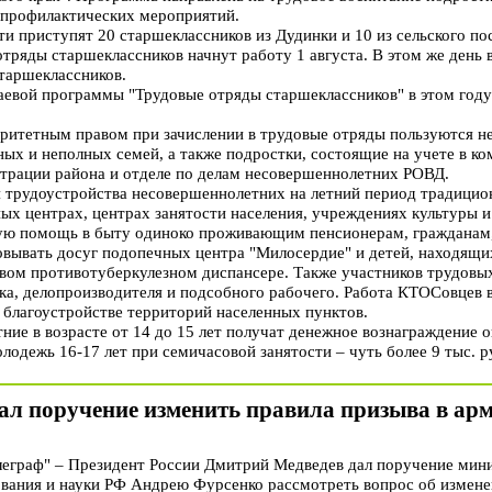
 профилактических мероприятий.
ти приступят 20 старшеклассников из Дудинки и 10 из сельского по
тряды старшеклассников начнут работу 1 августа. В этом же день 
старшеклассников.
раевой программы "Трудовые отряды старшеклассников" в этом год
итетным правом при зачислении в трудовые отряды пользуются н
ых и неполных семей, а также подростки, состоящие на учете в ко
трации района и отделе по делам несовершеннолетних РОВД.
 трудоустройства несовершеннолетних на летний период традицион
ых центрах, центрах занятости населения, учреждениях культуры 
ную помощь в быту одиноко проживающим пенсионерам, гражданам
овывать досуг подопечных центра "Милосердие" и детей, находящи
евом противотуберкулезном диспансере. Также участников трудовы
ка, делопроизводителя и подсобного рабочего. Работа КТОСовцев в
 благоустройстве территорий населенных пунктов.
ние в возрасте от 14 до 15 лет получат денежное вознаграждение о
лодежь 16-17 лет при семичасовой занятости – чуть более 9 тыс. р
ал поручение изменить правила призыва в ар
граф" – Президент России Дмитрий Медведев дал поручение мин
вания и науки РФ Андрею Фурсенко рассмотреть вопрос об измене