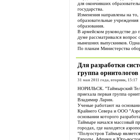
для окончивших образователь
государства.
Изменения направлены на то,
образовательные учреждения 
образования.
В армейском руководстве до 
думе рассматривался вопрос о
нынешних выпускников. Однак
По планам Министерства обо
Для разработки сист
группа орнитологов
31 мая 2011 года, вторник, 15:17
НОРИЛЬСК. "Таймырский Телег
приехала первая группа орни
Владимир Ларин.
Ученые работают на основани
Крайнего Севера и ООО "Аэро
основании которого разработ
Таймыре начался массовый про
городах, где находятся аэроп
"Полуостров Таймыр является
Европы, Африки и Юго-восточ