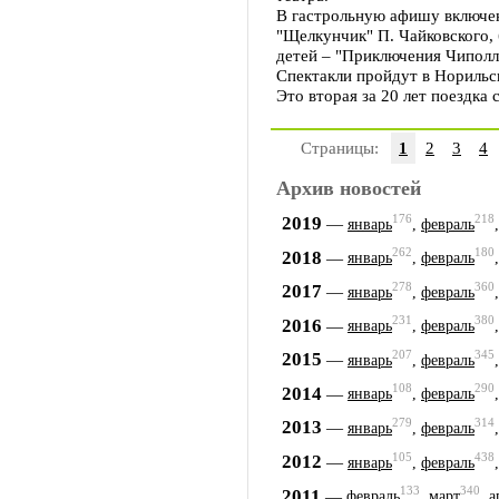
В гастрольную афишу включен
"Щелкунчик" П. Чайковского, 
детей – "Приключения Чиполл
Спектакли пройдут в Норильск
Это вторая за 20 лет поездка
Страницы:
1
2
3
4
Архив новостей
176
218
2019
—
январь
,
февраль
262
180
2018
—
январь
,
февраль
278
360
2017
—
январь
,
февраль
231
380
2016
—
январь
,
февраль
207
345
2015
—
январь
,
февраль
108
290
2014
—
январь
,
февраль
279
314
2013
—
январь
,
февраль
105
438
2012
—
январь
,
февраль
133
340
2011
—
февраль
,
март
,
а