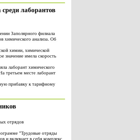
 среди лаборантов
ении Заполярного филиала
в химического анализа. Об
ской химии, химической
е значение имела скорость
няла лаборант химического
На третьем месте лаборант
ную прибавку к тарифному
ников
вых отрядов
рограмме "Трудовые отряды
в и включает в себя комплекс