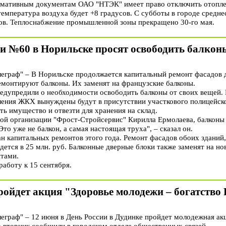
рмативным документам ОАО "НТЭК" имеет право отключить отоплени
емпература воздуха будет +8 градусов. С субботы в городе средн
сов. Теплоснабжение промышленной зоны прекращено 30-го мая.
и №60 в Норильске просят освободить балкон
граф" – В Норильске продолжается капитальный ремонт фасадов 
емонтируют балконы. Их заменят на французские балконы.
едупредили о необходимости освободить балконы от своих вещей.
ления ЖКХ вынуждены будут в присутствии участкового полицейско
ь имущество и отвезти для хранения на склад.
ой организации "Фрост-Стройсервис" Кирилла Ермолаева, балконы
то уже не балкон, а самая настоящая труха", – сказал он.
н капитальных ремонтов этого года. Ремонт фасадов обоих зданий
ется в 25 млн. руб. Балконные дверные блоки также заменят на но
тами.
аботу к 15 сентября.
ройдет акция "Здоровье молодежи – богатство 
раф" – 12 июня в День России в Дудинке пройдет молодежная ак
о вторник сообщили в городском отделе общественных связей.