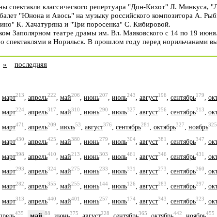
ы спектакли классического репертуара "Дон-Кихот" Л. Минкуса, "
балет "Юнона и Авось" на музыку российского композитора А. Рыбн
ино" К. Хачатуряна и "Три поросенка" С. Кибировой.
ом Заполярном театре драмы им. Вл. Маяковского с 14 по 19 июня
 со спектаклями в Норильск. В прошлом году перед норильчанами в
»
последняя
213
222
206
207
243
196
179
,
март
,
апрель
,
май
,
июнь
,
июль
,
август
,
сентябрь
,
ок
224
317
310
290
327
256
213
,
март
,
апрель
,
май
,
июнь
,
июль
,
август
,
сентябрь
,
ок
471
209
53
376
281
327
325
,
март
,
апрель
,
июль
,
август
,
сентябрь
,
октябрь
,
ноябрь
430
425
380
279
304
381
347
,
март
,
апрель
,
май
,
июнь
,
июль
,
август
,
сентябрь
,
ок
398
410
213
303
461
346
431
,
март
,
апрель
,
май
,
июнь
,
июль
,
август
,
сентябрь
,
ок
293
324
275
233
331
273
260
,
март
,
апрель
,
май
,
июнь
,
июль
,
август
,
сентябрь
,
ок
282
355
255
144
126
283
297
,
март
,
апрель
,
май
,
июнь
,
июль
,
август
,
сентябрь
,
ок
313
440
401
257
174
343
323
,
март
,
апрель
,
май
,
июнь
,
июль
,
август
,
сентябрь
,
ок
435
88
375
228
365
442
455
прель
,
май
,
июнь
,
август
,
сентябрь
,
октябрь
,
ноябрь