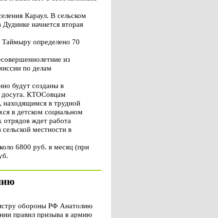
селения Караул. В сельском
в Дудинке начнется вторая
у Таймыру определено 70
есовершеннолетние из
миссии по делам
но будут созданы в
и досуга. КТОСовцам
, находящимся в трудной
хся в детском социальном
х отрядов ждет работа
 сельской местности в
коло 6800 руб. в месяц (при
уб.
мию
истру обороны РФ Анатолию
нии правил призыва в армию