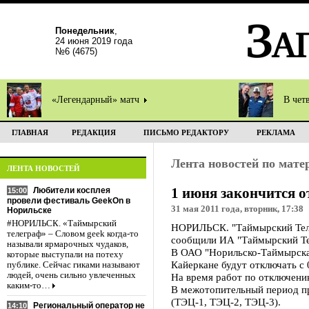
Понедельник
,
24 июня 2019 года
№6 (4675)
«Легендарный» матч
В чет
ГЛАВНАЯ
РЕДАКЦИЯ
ПИСЬМО РЕДАКТОРУ
РЕКЛАМА
Лента новостей по мат
ЛЕНТА НОВОСТЕЙ
1 июня закончится о
Любители косплея
15:00
провели фестиваль GeekOn в
31 мая 2011 года, вторник, 17:38
Норильске
#НОРИЛЬСК. «Таймырский
НОРИЛЬСК. "Таймырский Телег
телеграф» – Словом geek когда-то
сообщили ИА "Таймырский Тел
называли ярмарочных чудаков,
В ОАО "Норильско-Таймырская
которые выступали на потеху
Кайеркане будут отключать с 0
публике. Сейчас гиками называют
людей, очень сильно увлеченных
На время работ по отключению
каким-то…
В межотопительный период пр
(ТЭЦ-1, ТЭЦ-2, ТЭЦ-3).
Региональный оператор не
14:10