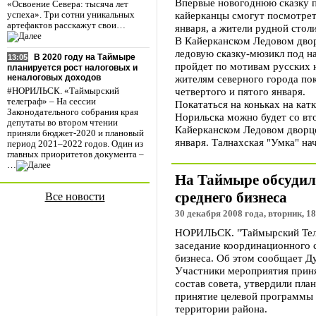
Впервые новогоднюю сказку п
«Освоение Севера: тысяча лет
кайерканцы смогут посмотре
успеха». Три сотни уникальных
артефактов расскажут свои…
января, а жители рудной стол
В Кайерканском Ледовом двор
ледовую сказку-мюзикл под н
В 2020 году на Таймыре
13:05
пройдет по мотивам русских 
планируется рост налоговых и
жителям северного города пок
неналоговых доходов
четвертого и пятого января.
#НОРИЛЬСК. «Таймырский
телеграф» – На сессии
Покататься на коньках на кат
Законодательного собрания края
Норильска можно будет со вто
депутаты во втором чтении
Кайерканском Ледовом дворце
приняли бюджет-2020 и плановый
января. Талнахская "Умка" нач
период 2021–2022 годов. Один из
главных приоритетов документа –
…
На Таймыре обсудил
среднего бизнеса
Все новости
30 декабря 2008 года, вторник, 18
НОРИЛЬСК. "Таймырский Теле
заседание координационного 
бизнеса. Об этом сообщает Д
Участники мероприятия приня
состав совета, утвердили пла
принятие целевой программы 
территории района.