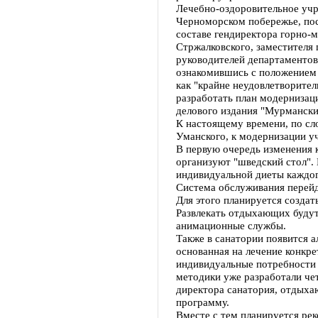
Лечебно-оздоровительное учр
Черноморском побережье, пос
составе гендиректора горно-
Стржалковского, заместителя
руководителей департаментов
ознакомившись с положением 
как "крайне неудовлетворител
разработать план модернизаци
делового издания "Мурмански
К настоящему времени, по сл
Уманского, к модернизации у
В первую очередь изменения к
организуют "шведский стол".
индивидуальной диеты каждо
Система обслуживания перейд
Для этого планируется создать
Развлекать отдыхающих будут 
анимационные службы.
Также в санатории появится а
основанная на лечение конкр
индивидуальные потребности
методики уже разработали че
директора санатория, отдых
программу.
Вместе с тем планируется рек