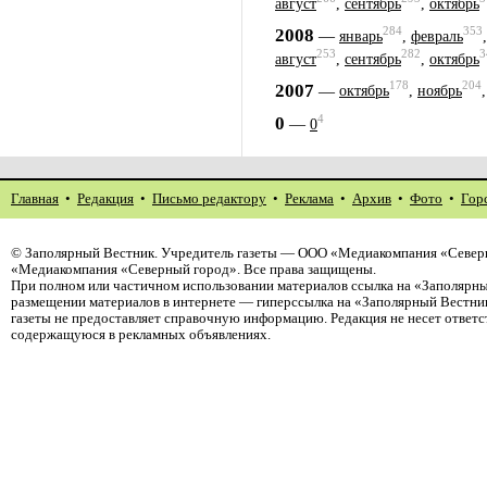
август
,
сентябрь
,
октябрь
284
353
2008
—
январь
,
февраль
253
282
3
август
,
сентябрь
,
октябрь
178
204
2007
—
октябрь
,
ноябрь
4
0
—
0
Главная
•
Редакция
•
Письмо редактору
•
Реклама
•
Архив
•
Фото
•
Гор
©
Заполярный Вестник
. Учредитель газеты — ООО «Медиакомпания «Северн
«Медиакомпания «Северный город». Все права защищены.
При полном или частичном использовании материалов ссылка на «Заполярны
размещении материалов в интернете — гиперссылка на «Заполярный Вестник
газеты не предоставляет справочную информацию. Редакция не несет ответ
содержащуюся в рекламных объявлениях.