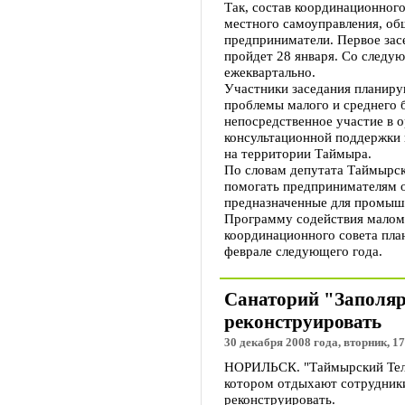
Так, состав координационного
местного самоуправления, об
предприниматели. Первое зас
пройдет 28 января. Со следую
ежеквартально.
Участники заседания планиру
проблемы малого и среднего б
непосредственное участие в 
консультационной поддержки 
на территории Таймыра.
По словам депутата Таймырс
помогать предпринимателям о
предназначенные для промышл
Программу содействия малому
координационного совета пла
феврале следующего года.
Санаторий "Заполя
реконструировать
30 декабря 2008 года, вторник, 17
НОРИЛЬСК. "Таймырский Теле
котором отдыхают сотрудник
реконструировать.