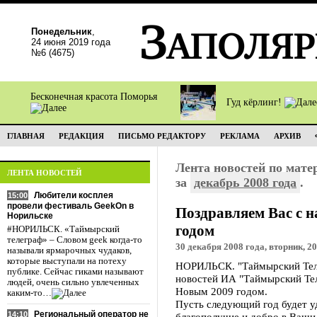
Понедельник
,
24 июня 2019 года
№6 (4675)
Бесконечная красота Поморья
Гуд кёрлинг!
ГЛАВНАЯ
РЕДАКЦИЯ
ПИСЬМО РЕДАКТОРУ
РЕКЛАМА
АРХИВ
Лента новостей по мат
ЛЕНТА НОВОСТЕЙ
за
декабрь 2008 года
.
Любители косплея
15:00
провели фестиваль GeekOn в
Поздравляем Вас с 
Норильске
годом
#НОРИЛЬСК. «Таймырский
телеграф» – Словом geek когда-то
30 декабря 2008 года, вторник, 20
называли ярмарочных чудаков,
которые выступали на потеху
НОРИЛЬСК. "Таймырский Теле
публике. Сейчас гиками называют
новостей ИА "Таймырский Те
людей, очень сильно увлеченных
Новым 2009 годом.
каким-то…
Пусть следующий год будет уд
Региональный оператор не
14:10
благополучие и добро в Ваши