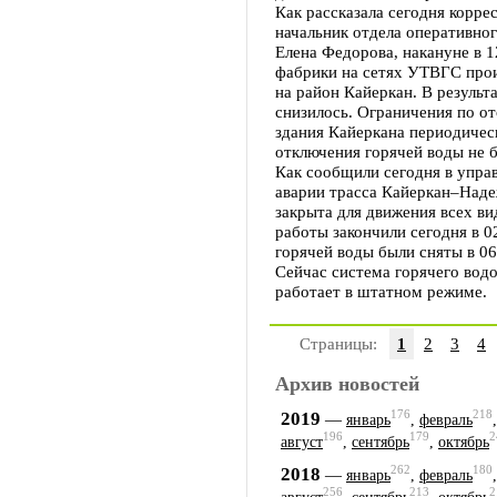
Как рассказала сегодня корр
начальник отдела оперативно
Елена Федорова, накануне в 
фабрики на сетях УТВГС про
на район Кайеркан. В результ
снизилось. Ограничения по от
здания Кайеркана периодичес
отключения горячей воды не б
Как сообщили сегодня в упра
аварии трасса Кайеркан–Наде
закрыта для движения всех ви
работы закончили сегодня в 0
горячей воды были сняты в 06
Сейчас система горячего вод
работает в штатном режиме.
Страницы:
1
2
3
4
Архив новостей
176
218
2019
—
январь
,
февраль
196
179
2
август
,
сентябрь
,
октябрь
262
180
2018
—
январь
,
февраль
256
213
2