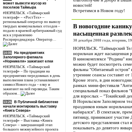
может вывезти мусор из
новостей!
поселков Таймыра
Встретимся в Новом году!
#НОРИЛЬСК. «Таймырский
телеграф» – «РостТех» –
региональный оператор по вывозу
В новогодние каник
твердых коммунальных отходов –
подало в краевой арбитражный суд
насыщенная развлек
иск к управлению
Росприроднадзора. Оператор…
30 декабря 2008 года, вторник, 19
НОРИЛЬСК. "Таймырский Теле
На предприятиях
14:05
норильчан ждет насыщенная р
Заполярного филиала
В кинокомплексе "Родина" ю
«Норникеля» зажигают елки
можно будет посмотреть сем
#НОРИЛЬСК. «Таймырский
фильмы "Обитаемый остров" и
телеграф» – По традиции на
утренние сеансы составит от 
предприятиях-передовиках в день
Кроме этого, в дни новогодних
выполнения плана устанавливают
символ Нового года – елку и
рамках мини-фестиваля "Анти
зажигают на ней гирлянды. Таким
специальный показ фильмов "
образом…
для взрослых – "Токийский де
В Норильском Заполярном теа
В Публичной библиотеке
13:25
праздников юным норильчанам
начали монтировать выставку
«Книга Севера»
набирался". В спектакле, пре
#НОРИЛЬСК. «Таймырский
пятницу, принимают участие 
телеграф» – Выставка «Книга
детского представления стал 
Севера» – завершающий этап
показывать до девятого января 
большого межмузейного проекта