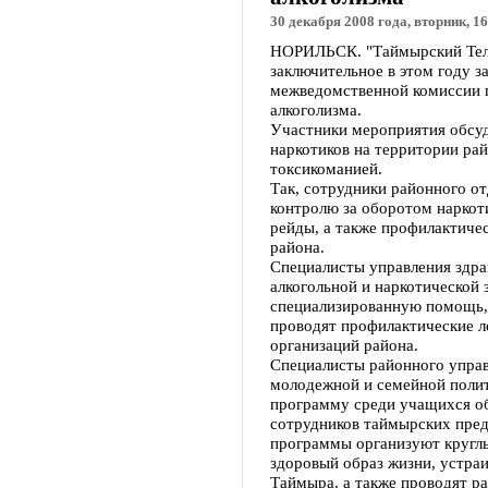
30 декабря 2008 года, вторник, 16
НОРИЛЬСК. "Таймырский Теле
заключительное в этом году 
межведомственной комиссии 
алкоголизма.
Участники мероприятия обсу
наркотиков на территории рай
токсикоманией.
Так, сотрудники районного о
контролю за оборотом наркот
рейды, а также профилактиче
района.
Специалисты управления здра
алкогольной и наркотической
специализированную помощь, 
проводят профилактические л
организаций района.
Специалисты районного управ
молодежной и семейной поли
программу среди учащихся о
сотрудников таймырских пред
программы организуют кругл
здоровый образ жизни, устра
Таймыра, а также проводят ра