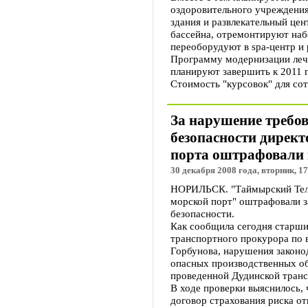
оздоровительного учреждения
здания и развлекательный цен
бассейна, отремонтируют наб
переоборудуют в spa-центр и 
Программу модернизации леч
планируют завершить к 2011 г
Стоимость "курсовок" для сот
За нарушение треб
безопасности директ
порта оштрафовали н
30 декабря 2008 года, вторник, 17
НОРИЛЬСК. "Таймырский Тел
морской порт" оштрафовали 
безопасности.
Как сообщила сегодня старш
транспортного прокурора по
Горбунова, нарушения законо
опасных производственных об
проведенной Дудинской тран
В ходе проверки выяснилось, 
договор страхования риска от