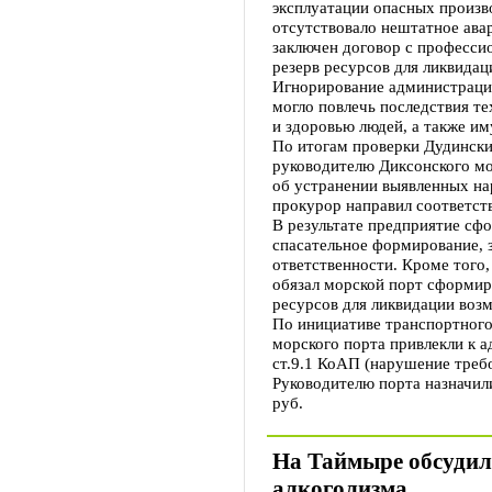
эксплуатации опасных произв
отсутствовало нештатное ава
заключен договор с професси
резерв ресурсов для ликвида
Игнорирование администрацие
могло повлечь последствия те
и здоровью людей, а также и
По итогам проверки Дудинск
руководителю Диксонского мо
об устранении выявленных на
прокурор направил соответст
В результате предприятие сф
спасательное формирование, 
ответственности. Кроме того
обязал морской порт сформир
ресурсов для ликвидации воз
По инициативе транспортного
морского порта привлекли к а
ст.9.1 КоАП (нарушение треб
Руководителю порта назначили
руб.
На Таймыре обсудил
алкоголизма