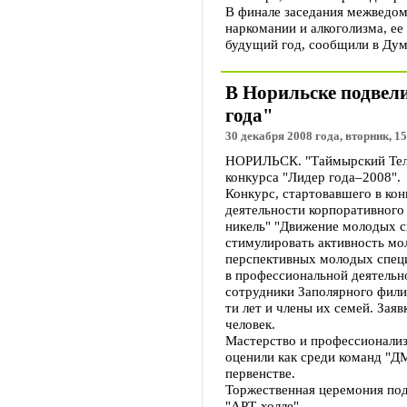
В финале заседания межведом
наркомании и алкоголизма, ее
будущий год, сообщили в Дум
В Норильске подвел
года"
30 декабря 2008 года, вторник, 15
НОРИЛЬСК. "Таймырский Теле
конкурса "Лидер года–2008".
Конкурс, стартовавшего в кон
деятельности корпоративного
никель" "Движение молодых сп
стимулировать активность мо
перспективных молодых специ
в профессиональной деятельн
сотрудники Заполярного филиа
ти лет и члены их семей. Заяв
человек.
Мастерство и профессионали
оценили как среди команд "Д
первенстве.
Торжественная церемония под
"АРТ-холле".