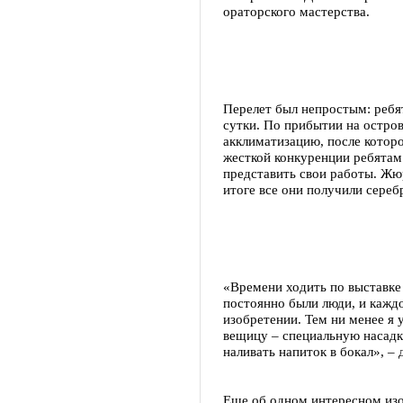
ораторского мастерства.
Перелет был непростым: ребя
сутки. По прибытии на остров
акклиматизацию, после которо
жесткой конкуренции ребятам
представить свои работы. Жюр
итоге все они получили сереб
«Времени ходить по выставке 
постоянно были люди, и кажд
изобретении. Тем ни менее я
вещицу – специальную насадку
наливать напиток в бокал», –
Еще об одном интересном изо