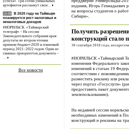
преддверии Универсиады-2019
успеха». Три сотни уникальных
издания, Игорь Геннадьевич 
артефактов расскажут свои…
на вопросы студентов о рабо
В 2020 году на Таймыре
13:05
Сибири».
планируется рост налоговых и
неналоговых доходов
#НОРИЛЬСК. «Таймырский
Получить разрешени
телеграф» – На сессии
Законодательного собрания края
конструкций стало 
депутаты во втором чтении
приняли бюджет-2020 и плановый
30 сентября 2018 года, воскресень
период 2021–2022 годов. Один из
главных приоритетов документа –
#НОРИЛЬСК «Таймырский Теле
…
изменения Федерального зако
изменений в статью 19 Федера
Все новости
соответствии с нововведения
разместить рекламу или рекл
через портал «Госуслуги» (р
предоставить пакет документо
землепользованию).
На недавней сессии норильск
необходимых изменений в По
конструкций и рекламы на тр