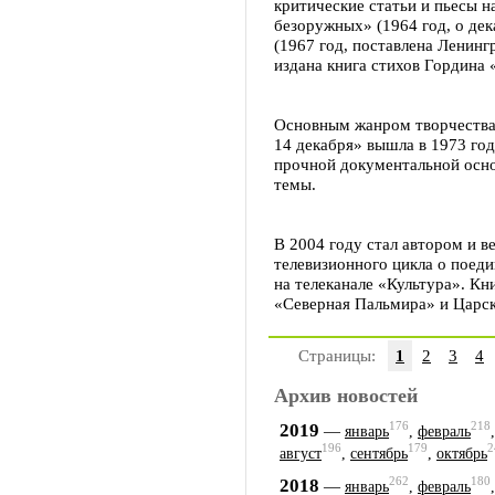
критические статьи и пьесы 
безоружных» (1964 год, о дек
(1967 год, поставлена Ленинг
издана книга стихов Гордина
Основным жанром творчества 
14 декабря» вышла в 1973 год
прочной документальной основ
темы.
В 2004 году стал автором и 
телевизионного цикла о поед
на телеканале «Культура». К
«Северная Пальмира» и Царск
Страницы:
1
2
3
4
Архив новостей
176
218
2019
—
январь
,
февраль
196
179
2
август
,
сентябрь
,
октябрь
262
180
2018
—
январь
,
февраль