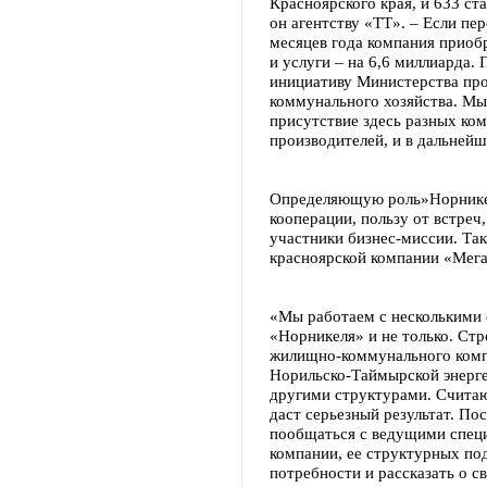
Красноярского края, и 633 ст
он агентству «ТТ». – Если пе
месяцев года компания приобр
и услуги – на 6,6 миллиарда.
инициативу Министерства пр
коммунального хозяйства. Мы
присутствие здесь разных ко
производителей, и в дальней
Определяющую роль»Норникел
кооперации, пользу от встреч
участники бизнес-миссии. Та
красноярской компании «Мега
«Мы работаем с несколькими
«Норникеля» и не только. Ст
жилищно-коммунального комп
Норильско-Таймырской энерге
другими структурами. Считаю
даст серьезный результат. П
пообщаться с ведущими спец
компании, ее структурных по
потребности и рассказать о с