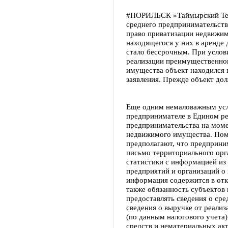
#НОРИЛЬСК »Таймырский Теле
среднего предпринимательств
право приватизации недвижи
находящегося у них в аренде д
стало бессрочным. При услови
реализации преимущественног
имущества объект находился в
заявления. Прежде объект дол
Еще одним немаловажным усло
предпринимателе в Едином ре
предпринимательства на моме
недвижимого имущества. Пом
предполагают, что предприни
письмо территориального орг
статистики с информацией из
предприятий и организаций о
информация содержится в отк
также обязанность субъектов
предоставлять сведения о ср
сведения о выручке от реализ
(по данным налогового учета
средств и нематериальных акт