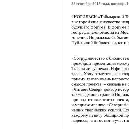
28 сентября 2018 года, пятница, 1
#НОРИЛЬСК «Таймырский Телег
в которой еще множество неп
будущего форума. В форуме п
географы, экономисты из Мос
конечно, Норильска. Событие
Публичной библиотеки, котора
«Сотрудничество с библиотеко
проходила презентация межму
Тысяча лет успеха». И финал 
здесь. Хочу отметить, как тв
приему такого очень непрост
смысле проекта, – сказала на
«Читаем Север» доктор истор
также администрацию Норильс
при подготовке этого проекта
и медиакомпанию «Северный 
наших творческих усилий. Ес
каждому пункту обширной про
надеюсь, что гостям и участн