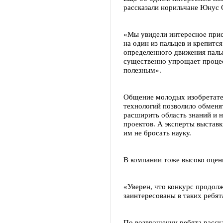
рассказали норильчане Юнус 
«Мы увидели интересное прис
на один из пальцев и крепится
определенного движения паль
существенно упрощает процес
полезным».
Общение молодых изобретател
технологий позволило обмен
расширить область знаний и н
проектов. А эксперты выставк
им не бросать науку.
В компании тоже высоко оцен
«Уверен, что конкурс продол
заинтересованы в таких ребя
По возвращении ребята расска