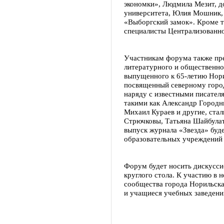
экономки», Людмила Мезит, д
университета, Юлия Мошник, 
«Выборгский замок». Кроме т
специалисты Централизованно
Участникам форума также пр
литературного и общественно
выпущенного к 65-летию Норил
посвященный северному город
наряду с известными писател
такими как Александр Городн
Михаил Кураев и другие, стал
Стрючковы, Татьяна Шайбулат
выпуск журнала «Звезда» буд
образовательных учреждений 
Форум будет носить дискусси
круглого стола. К участию в 
сообщества города Норильска,
и учащиеся учебных заведени