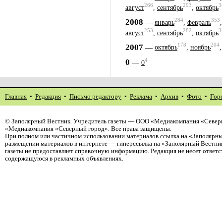
266
293
3
август
,
сентябрь
,
октябрь
284
353
2008
—
январь
,
февраль
253
282
3
август
,
сентябрь
,
октябрь
178
204
2007
—
октябрь
,
ноябрь
4
0
—
0
Главная
•
Редакция
•
Письмо редактору
•
Реклама
•
Архив
•
Фото
•
Гор
©
Заполярный Вестник
. Учредитель газеты — ООО «Медиакомпания «Северн
«Медиакомпания «Северный город». Все права защищены.
При полном или частичном использовании материалов ссылка на «Заполярны
размещении материалов в интернете — гиперссылка на «Заполярный Вестник
газеты не предоставляет справочную информацию. Редакция не несет ответ
содержащуюся в рекламных объявлениях.