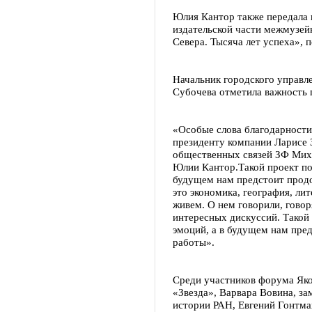
Юлия Кантор также передала 
издательской части межмузей
Севера. Тысяча лет успеха»,
Начальник городского управл
Субочева отметила важность п
«Особые слова благодарности
президенту компании Ларисе 
общественных связей ЗФ Мих
Юлии Кантор.Такой проект по
будущем нам предстоит продо
это экономика, география, ли
живем. О нем говорили, говор
интересных дискуссий. Такой
эмоций, а в будущем нам пре
работы».
Среди участников форума Яко
«Звезда», Варвара Вовина, з
истории РАН, Евгений Гонтм