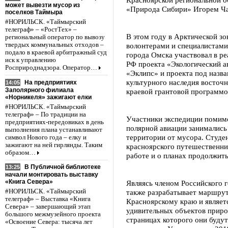
может вывезти мусор из
«Природа Сибири» Игорем Ч
поселков Таймыра
#НОРИЛЬСК. «Таймырский
телеграф» – «РостТех» –
В этом году в Арктической з
региональный оператор по вывозу
твердых коммунальных отходов –
волонтерами и специалистами
подало в краевой арбитражный суд
города Омска участвовал в р
иск к управлению
РФ проекта «Экологический а
Росприроднадзора. Оператор…
«Эклипс» и проекта под назв
культурного наследия восточ
На предприятиях
14:05
Заполярного филиала
краевой грантовой программо
«Норникеля» зажигают елки
#НОРИЛЬСК. «Таймырский
телеграф» – По традиции на
Участники экспедиции помим
предприятиях-передовиках в день
полярной авиации занимались
выполнения плана устанавливают
территории от мусора. Студе
символ Нового года – елку и
зажигают на ней гирлянды. Таким
красноярского путешественни
образом…
работе и о планах продолжить
В Публичной библиотеке
13:25
начали монтировать выставку
«Книга Севера»
Являясь членом Российского 
также разрабатывает маршрут
#НОРИЛЬСК. «Таймырский
телеграф» – Выставка «Книга
Красноярскому краю и являет
Севера» – завершающий этап
удивительных объектов приро
большого межмузейного проекта
страницах которого они будут
«Освоение Севера: тысяча лет