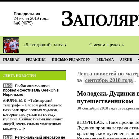
Понедельник
,
24 июня 2019 года
№6 (4675)
«Легендарный» матч
С мечом в руках
ГЛАВНАЯ
РЕДАКЦИЯ
ПИСЬМО РЕДАКТОРУ
РЕКЛАМА
АРХИВ
Лента новостей по мат
ЛЕНТА НОВОСТЕЙ
за
сентябрь 2018 года
.
Любители косплея
15:00
провели фестиваль GeekOn в
Молодежь Дудинки в
Норильске
путешественником
#НОРИЛЬСК. «Таймырский
телеграф» – Словом geek когда-то
30 сентября 2018 года, воскресень
называли ярмарочных чудаков,
которые выступали на потеху
публике. Сейчас гиками называют
#НОРИЛЬСК «Таймырский Теле
людей, очень сильно увлеченных
Дудинки прошла встреча студ
каким-то…
красноярским путешественник
Региональный оператор не
14:10
Красноярской региональной о