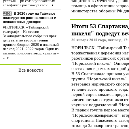
защитников Отечества", райо
успеха». Три сотни уникальных
помощь в оформлении запросо
артефактов расскажут свои…
министерства обороны РФ для
В 2020 году на Таймыре
13:05
планируется рост налоговых и
неналоговых доходов
Итоги 53 Спартаки
#НОРИЛЬСК. «Таймырский
телеграф» – На сессии
никеля" подведут ве
Законодательного собрания края
30 января 2015 года, пятница, 17:
депутаты во втором чтении
приняли бюджет-2020 и плановый
НОРИЛЬСК. "Таймырский Теле
период 2021–2022 годов. Один из
торжественная церемония наг
главных приоритетов документа –
работников российских орга
…
"Норильский никель". Одновре
состязания в рамках которой 
Все новости
В 53 Спартакиаде приняли уча
группы "Норильский никель". 
ветеранов норильского спорт
течение всего прошлого года.
первой соревновались предст
численностью сотрудников от 
крупных подразделений "Норн
В первой группе первое мест
"Норильскникельремонт", втор
спортсмены Никелевого завод
команда Заполярного транспо