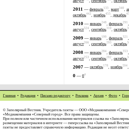
август
,
сентябрь
,
октябрь
133
340
2011
—
февраль
,
март
,
а
442
455
4
октябрь
,
ноябрь
,
декабрь
248
291
2010
—
январь
,
февраль
324
310
3
август
,
сентябрь
,
октябрь
199
321
2009
—
январь
,
февраль
266
293
3
август
,
сентябрь
,
октябрь
284
353
2008
—
январь
,
февраль
253
282
3
август
,
сентябрь
,
октябрь
178
204
2007
—
октябрь
,
ноябрь
4
0
—
0
Главная
•
Редакция
•
Письмо редактору
•
Реклама
•
Архив
•
Фото
•
Гор
©
Заполярный Вестник
. Учредитель газеты — ООО «Медиакомпания «Северн
«Медиакомпания «Северный город». Все права защищены.
При полном или частичном использовании материалов ссылка на «Заполярны
размещении материалов в интернете — гиперссылка на «Заполярный Вестник
газеты не предоставляет справочную информацию. Редакция не несет ответ