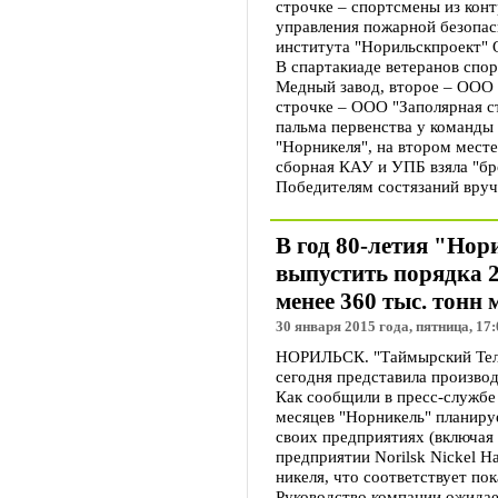
строчке – спортсмены из кон
управления пожарной безопас
института "Норильскпроект" 
В спартакиаде ветеранов спор
Медный завод, второе – ООО 
строчке – ООО "Заполярная с
пальма первенства у команды
"Норникеля", на втором месте
сборная КАУ и УПБ взяла "бр
Победителям состязаний вруч
В год 80-летия "Нор
выпустить порядка 2
менее 360 тыс. тонн 
30 января 2015 года, пятница, 17:
НОРИЛЬСК. "Таймырский Теле
сегодня представила произво
Как сообщили в пресс-службе
месяцев "Норникель" планируе
своих предприятиях (включая
предприятии Norilsk Nickel H
никеля, что соответствует по
Руководство компании ожидае