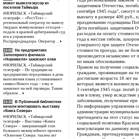
может вывезти мусор из
защитников Отечества, погибш
поселков Таймыра
сентября 1945 года", смогут
#НОРИЛЬСК. «Таймырский
выплату в размере 400 руб.,
телеграф» – «РостТех» –
празднованию годовщины Побе
региональный оператор по вывозу
твердых коммунальных отходов –
Дети погибших защитников О
подало в краевой арбитражный суд
расходов на оплату стоимости
иск к управлению
года к местам гибели, захоро
Росприроднадзора. Оператор…
(умершего) при защите Отечес
стоимости проезда, но не бол
На предприятиях
14:05
Заполярного филиала
производится независимо от 
«Норникеля» зажигают елки
по иным обоснованиям.
#НОРИЛЬСК. «Таймырский
Правом на получение социаль
телеграф» – По традиции на
граждане, проживающие на те
предприятиях-передовиках в день
достигшие возраста 18 лет на
выполнения плана устанавливают
которых является военнослужа
символ Нового года – елку и
зажигают на ней гирлянды. Таким
3 сентября 1945 года: погиб (
образом…
или в плену, умер вследствие 
заболевания, полученные при 
В Публичной библиотеке
13:25
По информации управления с
начали монтировать выставку
«Книга Севера»
администрации муниципально
претендента на этот статус н
#НОРИЛЬСК. «Таймырский
телеграф» – Выставка «Книга
социальной политики Красноя
Севера» – завершающий этап
консультации по данному вопр
большого межмузейного проекта
Гражданам, претендующим на
«Освоение Севера: тысяча лет