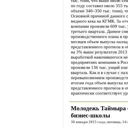
тыс. тонн, что выше июля–се
по году составил около 355 т
объеме 340–350 тыс. тонн), ч
Основной причиной данного с
медного кека на КГМК. За от
компании произвели 609 тыс.
третьего квартала. Данное с
производственного плана в п
месяцев объем выпуска палла
представленного прогноза в 
на 3% выше результатов 2013 
выработкой накопившегося не
предприятиях компании в Росс
произвели 136 тыс. унций пла
квартала. Как и в случае с п
перевыполнением производств
итогам года объем выпуска п
представленного прогноза в о
практически соответствует ур
Молодежь Таймыра о
бизнес-школы
30 января 2015 года, пятница, 14: