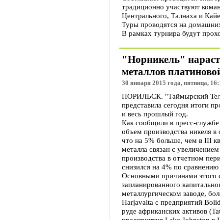
традиционно участвуют коман
Центрального, Талнаха и Кайе
Туры проводятся на домашни
В рамках турнира будут прох
"Норникель" нараст
металлов платиново
30 января 2015 года, пятница, 16:
НОРИЛЬСК. "Таймырский Теле
представила сегодня итоги пр
и весь прошлый год.
Как сообщили в пресс-службе
объем производства никеля в 
что на 5% больше, чем в III 
металла связан с увеличение
производства в отчетном пери
снизился на 4% по сравнению 
Основными причинами этого с
запланированного капитально
металлургическом заводе, бол
Harjavalta с предприятий Bol
руде африканских активов (Tat
предприятия Lake Johnston в I