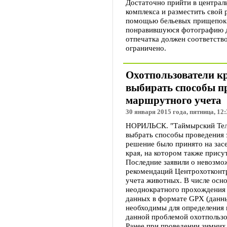
Достаточно прийти в централ
комплекса и разместить свой 
помощью бельевых прищепок.
понравившуюся фотографию д
отпечатка должен соответств
ограничено.
Охотпользователи кр
выбирать способы п
маршрутного учета
30 января 2015 года, пятница, 12:
НОРИЛЬСК. "Таймырский Теле
выбрать способы проведения 
решение было принято на зас
края, на котором также прису
Последние заявили о невозмо
рекомендаций Центрохотконт
учета животных. В числе осн
неоднократного прохождения
данных в формате GPX (данны
необходимы для определения 
данной проблемой охотпользов
Ранее при проведении зимни