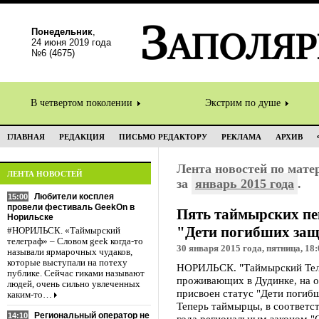
Понедельник
,
24 июня 2019 года
№6 (4675)
В четвертом поколении
Экстрим по душе
ГЛАВНАЯ
РЕДАКЦИЯ
ПИСЬМО РЕДАКТОРУ
РЕКЛАМА
АРХИВ
Лента новостей по мат
ЛЕНТА НОВОСТЕЙ
за
январь 2015 года
.
Любители косплея
15:00
провели фестиваль GeekOn в
Пять таймырских пе
Норильске
"Дети погибших защ
#НОРИЛЬСК. «Таймырский
телеграф» – Словом geek когда-то
30 января 2015 года, пятница, 18:
называли ярмарочных чудаков,
которые выступали на потеху
НОРИЛЬСК. "Таймырский Тел
публике. Сейчас гиками называют
проживающих в Дудинке, на о
людей, очень сильно увлеченных
присвоен статус "Дети погиб
каким-то…
Теперь таймырцы, в соответс
Региональный оператор не
14:10
года региональным законом "