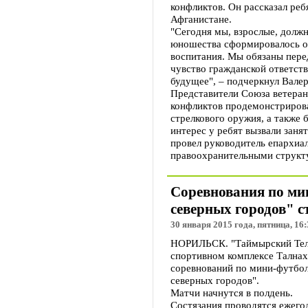
конфликтов. Он рассказал реб
Афганистане.
"Сегодня мы, взрослые, должн
юношества сформировалось о
воспитания. Мы обязаны пере
чувство гражданской ответств
будущее", – подчеркнул Вале
Представители Союза ветеран
конфликтов продемонстриров
стрелкового оружия, а также
интерес у ребят вызвали зан
провел руководитель епархиа
правоохранительными структ
Соревнования по ми
северных городов" с
30 января 2015 года, пятница, 16:
НОРИЛЬСК. "Таймырский Телег
спортивном комплексе Талнах
соревнований по мини-футбол
северных городов".
Матчи начнутся в полдень.
Состязания проводятся ежегод