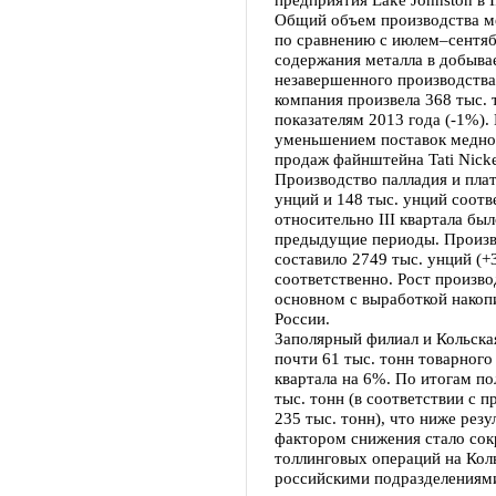
Общий объем производства ме
по сравнению с июлем–сентябр
содержания металла в добыва
незавершенного производства
компания произвела 368 тыс. 
показателям 2013 года (-1%).
уменьшением поставок медно
продаж файнштейна Tati Nick
Производство палладия и плат
унций и 148 тыс. унций соот
относительно III квартала бы
предыдущие периоды. Произво
составило 2749 тыс. унций (+
соответственно. Рост произво
основном с выработкой накоп
России.
Заполярный филиал и Кольска
почти 61 тыс. тонн товарного
квартала на 6%. По итогам по
тыс. тонн (в соответствии с 
235 тыс. тонн), что ниже рез
фактором снижения стало со
толлинговых операций на Кол
российскими подразделениями