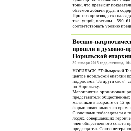
тонн, что превысит показател
объемов добычи руды и содер
Прогноз производства паллад
тыс. унций, платины – 590–61
соответствовать уровню пред
Военно-патриотическ
прошли в духовно-п
Норильской епархи
30 января 2015 года, пятница, 16:
НОРИЛЬСК. "Таймырский Теле
центре норильской епархии п
подростков "За други своя",
по Норильску.
Мероприятие организовали ро
представители общественных 
мальчиков в возрасте от 12 д
формировавшимися со времен
С юношами побеседовали о па
людях, совершающих героичес
член общественного совета п
председатель Союза ветерано