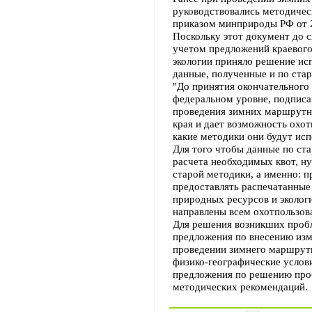
руководствовались методиче
приказом минприроды РФ от 2
Поскольку этот документ до с
учетом предложений краевого
экологии приняло решение исп
данные, полученные и по стар
"До принятия окончательного
федеральном уровне, подписа
проведения зимних маршрутн
края и дает возможность охот
какие методики они будут исп
Для того чтобы данные по ст
расчета необходимых квот, н
старой методики, а именно: 
предоставлять распечатанные
природных ресурсов и эколог
направлены всем охотпользова
Для решения возникших проб
предложения по внесению изм
проведении зимнего маршрут
физико-географические услови
предложения по решению про
методических рекомендаций.