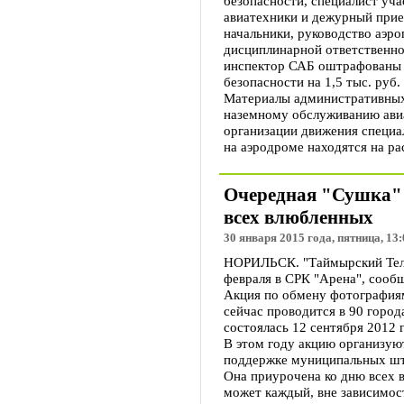
безопасности, специалист уч
авиатехники и дежурный при
начальники, руководство аэр
дисциплинарной ответственно
инспектор САБ оштрафованы 
безопасности на 1,5 тыс. руб.
Материалы административных 
наземному обслуживанию ави
организации движения специа
на аэродроме находятся на р
Очередная "Сушка" 
всех влюбленных
30 января 2015 года, пятница, 13:
НОРИЛЬСК. "Таймырский Теле
февраля в СРК "Арена", сооб
Акция по обмену фотографиям
сейчас проводится в 90 город
состоялась 12 сентября 2012 
В этом году акцию организу
поддержке муниципальных шта
Она приурочена ко дню всех 
может каждый, вне зависимост