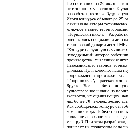
По состоянию на 20 июля на кон
от сторонних участников. К уч
разработок, которые будут оцен
Итоги конкурса объявят до 25 о
Изначально авторы технических 
конкурсе в адрес территориаль
"Норильский никель". Разработк
оценивались специалистами и н
технический департамент ГМК.
"Конкурс на лучшую научно-те
неподдельный интерес работник
производства. Участники конку
Надеждинского заводов, горных
филиала. Ну, и конечно, наша н
сопровождения производства За
"Гипроникель", – рассказал дир
Бруев. – Все разработки, допущ
существование и шанс на поощр
экспертов, их оценивающих, неп
нас более 70 человек, желаю уда
Как сообщалось, конкурс был об
компании года. Победители пол
солидное денежное вознагражде
млн. руб. При этом разработки,
принесут их создателям дополн