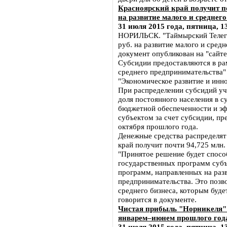
Красноярский край получит по
на развитие малого и среднего
31 июля 2015 года, пятница, 1
НОРИЛЬСК. "Таймырский Телегр
руб. на развитие малого и сред
документ опубликован на "сайте
Субсидии предоставляются в ра
среднего предпринимательства"
"Экономическое развитие и инн
При распределении субсидий уч
доля постоянного населения в с
бюджетной обеспеченности и э
субъектом за счет субсидии, пр
октября прошлого года.
Денежные средства распределят
край получит почти 94,725 млн.
"Принятое решение будет спосо
государственных программ субъ
программ, направленных на разв
предпринимательства. Это позв
среднего бизнеса, которым буде
говорится в документе.
Чистая прибыль "Норникеля" 
январем–июнем прошлого года
31 июля 2015 года, пятница, 1