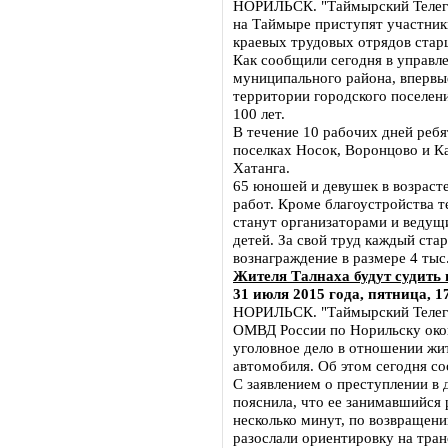
НОРИЛЬСК. "Таймырский Телегра
на Таймыре приступят участник
краевых трудовых отрядов стар
Как сообщили сегодня в управл
муниципального района, впервые
территории городского поселени
100 лет.
В течение 10 рабочих дней ребя
поселках Носок, Воронцово и Ка
Хатанга.
65 юношей и девушек в возрасте
работ. Кроме благоустройства т
станут организаторами и ведущ
детей. За свой труд каждый ст
вознаграждение в размере 4 тыс.
Жителя Талнаха будут судить 
31 июля 2015 года, пятница, 1
НОРИЛЬСК. "Таймырский Телегр
ОМВД России по Норильску окон
уголовное дело в отношении жит
автомобиля. Об этом сегодня с
С заявлением о преступлении в
пояснила, что ее занимавшийся
несколько минут, по возвращен
разослали ориентировку на тра