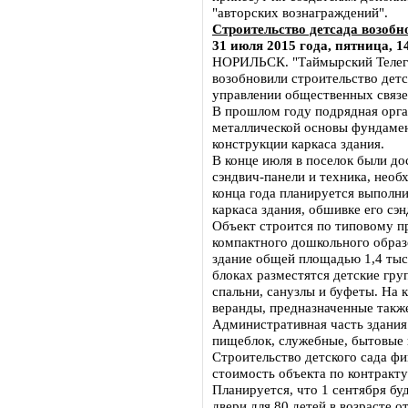
"авторских вознаграждений".
Строительство детсада возоб
31 июля 2015 года, пятница, 1
НОРИЛЬСК. "Таймырский Телегр
возобновили строительство детс
управлении общественных связе
В прошлом году подрядная орга
металлической основы фундамен
конструкции каркаса здания.
В конце июля в поселок были до
сэндвич-панели и техника, необ
конца года планируется выполн
каркаса здания, обшивке его сэ
Объект строится по типовому п
компактного дошкольного образ
здание общей площадью 1,4 тыс. 
блоках разместятся детские гр
спальни, санузлы и буфеты. На
веранды, предназначенные также
Административная часть здания 
пищеблок, служебные, бытовые 
Строительство детского сада ф
стоимость объекта по контракту
Планируется, что 1 сентября б
двери для 80 детей в возрасте от