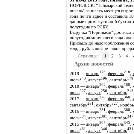
НОРИЛЬСК. "Таймырский Телег
никель" за шесть месяцев выро
года почти вдвое и составила 10
данные промежуточной бухгалте
полугодие по РСБУ.
Выручка "Норникеля" достигла 2
полугодия минувшего года она с
Прибыль до налогообложения сос
млрд. руб. в январе–июне преды
Страницы:
1
2
3
4
Архив новостей
176
218
2019
—
январь
,
февраль
,
243
196
179
июль
,
август
,
сентябрь
262
180
2018
—
январь
,
февраль
,
327
256
213
июль
,
август
,
сентябрь
278
360
2017
—
январь
,
февраль
,
281
327
сентябрь
,
октябрь
,
ноябрь
231
380
2016
—
январь
,
февраль
,
304
381
347
июль
,
август
,
сентябрь
207
345
2015
—
январь
,
февраль
,
461
346
431
июль
,
август
,
сентябрь