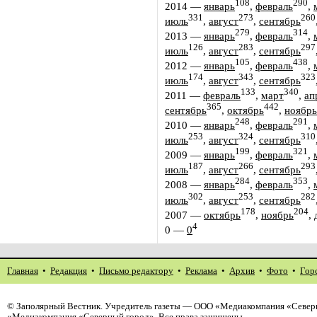
108
290
2014
—
январь
,
февраль
,
331
273
260
июль
,
август
,
сентябрь
279
314
2013
—
январь
,
февраль
,
126
283
297
июль
,
август
,
сентябрь
105
438
2012
—
январь
,
февраль
,
174
343
323
июль
,
август
,
сентябрь
133
340
2011
—
февраль
,
март
,
ап
365
442
сентябрь
,
октябрь
,
ноябрь
248
291
2010
—
январь
,
февраль
,
253
324
310
июль
,
август
,
сентябрь
199
321
2009
—
январь
,
февраль
,
187
266
293
июль
,
август
,
сентябрь
284
353
2008
—
январь
,
февраль
,
302
253
282
июль
,
август
,
сентябрь
178
204
2007
—
октябрь
,
ноябрь
,
4
0
—
0
Главная
•
Редакция
•
Письмо редактору
•
Реклама
•
Архив
•
Фото
•
Гор
©
Заполярный Вестник
. Учредитель газеты — ООО «Медиакомпания «Северн