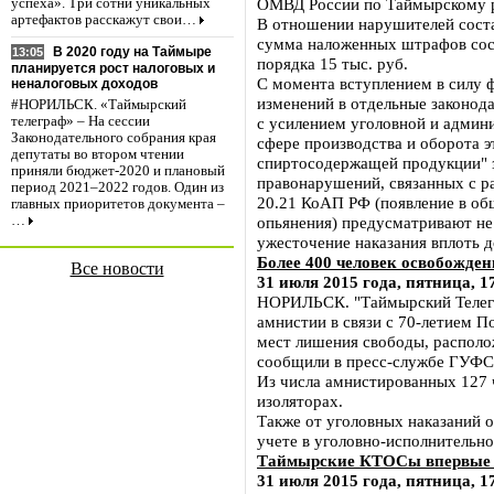
ОМВД России по Таймырскому р
успеха». Три сотни уникальных
артефактов расскажут свои…
В отношении нарушителей сост
сумма наложенных штрафов сост
В 2020 году на Таймыре
13:05
порядка 15 тыс. руб.
планируется рост налоговых и
С момента вступлением в силу 
неналоговых доходов
изменений в отдельные законод
#НОРИЛЬСК. «Таймырский
с усилением уголовной и админ
телеграф» – На сессии
Законодательного собрания края
сфере производства и оборота э
депутаты во втором чтении
спиртосодержащей продукции" з
приняли бюджет-2020 и плановый
правонарушений, связанных с ра
период 2021–2022 годов. Один из
20.21 КоАП РФ (появление в об
главных приоритетов документа –
опьянения) предусматривают не
…
ужесточение наказания вплоть д
Более 400 человек освобожден
Все новости
31 июля 2015 года, пятница, 1
НОРИЛЬСК. "Таймырский Телегр
амнистии в связи с 70-летием П
мест лишения свободы, располо
сообщили в пресс-службе ГУФС
Из числа амнистированных 127 
изоляторах.
Также от уголовных наказаний 
учете в уголовно-исполнитель
Таймырские КТОСы впервые б
31 июля 2015 года, пятница, 1