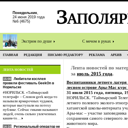
Понедельник
,
24 июня 2019 года
№6 (4675)
Экстрим по душе
С мечом в руках
ГЛАВНАЯ
РЕДАКЦИЯ
ПИСЬМО РЕДАКТОРУ
РЕКЛАМА
АРХИВ
Лента новостей по мат
ЛЕНТА НОВОСТЕЙ
за
июль 2015 года
.
Любители косплея
15:00
Воспитанники летнего лагеря 
провели фестиваль GeekOn в
лесном острове Ары-Мас курс
Норильске
31 июля 2015 года, пятница, 1
#НОРИЛЬСК. «Таймырский
телеграф» – Словом geek когда-то
НОРИЛЬСК. "Таймырский Телегр
называли ярмарочных чудаков,
летнего полевого эколого-этног
которые выступали на потеху
хатангской школы-интерната уча
публике. Сейчас гиками называют
Ары-мас – участке заповедника
людей, очень сильно увлеченных
сохранения самого северного ле
каким-то…
животного мира.
Региональный оператор не
14:10