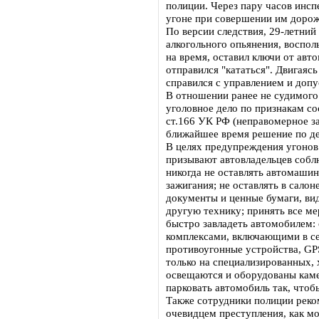
полиции. Через пару часов инс
угоне при совершении им доро
По версии следствия, 29-летний
алкогольного опьянения, воспол
на время, оставил ключи от авто
отправился "кататься". Двигаяс
справился с управлением и доп
В отношении ранее не судимого
уголовное дело по признакам со
ст.166 УК РФ (неправомерное з
ближайшее время решение по де
В целях предупреждения угонов
призывают автовладельцев соб
никогда не оставлять автомаши
зажигания; не оставлять в салон
документы и ценные бумаги, ви
другую технику; принять все м
быстро завладеть автомобилем
комплексами, включающими в се
противоугонные устройства, GP
только на специализированных,
освещаются и оборудованы каме
парковать автомобиль так, чтоб
Также сотрудники полиции реко
очевидцем преступления, как м