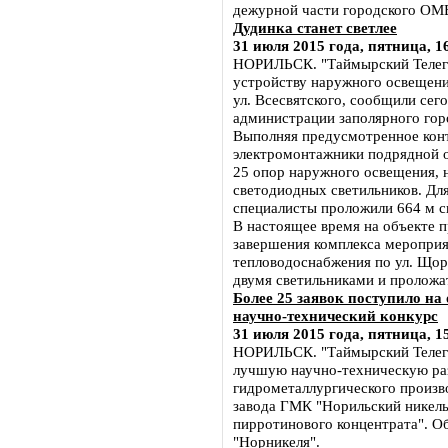
дежурной части городского ОМВ
Дудинка станет светлее
31 июля 2015 года, пятница, 1
НОРИЛЬСК. "Таймырский Телегр
устройству наружного освещения
ул. Всесвятского, сообщили сег
администрации заполярного гор
Выполняя предусмотренное конт
электромонтажники подрядной 
25 опор наружного освещения, 
светодиодных светильников. Дл
специалисты проложили 664 м с
В настоящее время на объекте 
завершения комплекса мероприя
тепловодоснабжения по ул. Щор
двумя светильниками и проложат
Более 25 заявок поступило 
научно-технический конкурс
31 июля 2015 года, пятница, 1
НОРИЛЬСК. "Таймырский Телегра
лучшую научно-техническую ра
гидрометаллургического произв
завода ГМК "Норильский никель
пирротинового концентрата". О
"Норникеля".