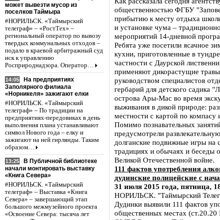
Как рассказала сегодня агентст
может вывезти мусор из
общественностью ФГБУ "Запове
поселков Таймыра
прибытию к месту отдыха школь
#НОРИЛЬСК. «Таймырский
и установке чума – традиционн
телеграф» – «РостТех» –
мероприятий 14-дневной програ
региональный оператор по вывозу
твердых коммунальных отходов –
Ребята уже посетили ясачное зи
подало в краевой арбитражный суд
кухни, приготовленные в тундре
иск к управлению
частности с Даурской лиственни
Росприроднадзора. Оператор…
применяют дикорастущие травы 
На предприятиях
руководством специалистов отд
14:05
Заполярного филиала
гербарий для детского садика "
«Норникеля» зажигают елки
острова Ары-Мас во время экску
#НОРИЛЬСК. «Таймырский
выживания в дикой природе: раз
телеграф» – По традиции на
местности с картой по компасу и
предприятиях-передовиках в день
Помимо познавательных заняти
выполнения плана устанавливают
символ Нового года – елку и
предусмотрели развлекательну
зажигают на ней гирлянды. Таким
долганские подвижные игры на 
образом…
традициях и обычаях и беседы 
Великой Отечественной войне.
В Публичной библиотеке
13:25
111 фактов употребления алк
начали монтировать выставку
«Книга Севера»
дудинские полицейские с нача
#НОРИЛЬСК. «Таймырский
31 июля 2015 года, пятница, 1
телеграф» – Выставка «Книга
НОРИЛЬСК. "Таймырский Телегр
Севера» – завершающий этап
Дудинки выявили 111 фактов уп
большого межмузейного проекта
общественных местах (ст.20.20
«Освоение Севера: тысяча лет