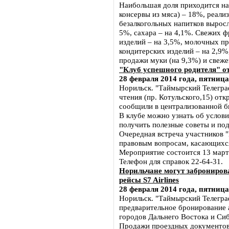
Наибольшая доля приходится на
консервы из мяса) – 18%, реали
безалкогольных напитков выросл
5%, сахара – на 4,1%. Свежих 
изделий – на 3,5%, молочных пр
кондитерских изделий – на 2,9%
продажи муки (на 9,3%) и свеже
"Клуб успешного родителя" о
28 февраля 2014 года, пятница
Норильск. "Таймырский Телегра
чтения (пр. Котульского,15) от
сообщили в централизованной б
В клубе можно узнать об услови
получить полезные советы и по
Очередная встреча участников 
правовым вопросам, касающихся
Мероприятие состоится 13 марта
Телефон для справок 22-64-31.
Норильчане могут заброниров
рейсы S7 Airlines
28 февраля 2014 года, пятница
Норильск. "Таймырский Телеграф
предварительное бронирование 
городов Дальнего Востока и Си
Продажи проездных документов