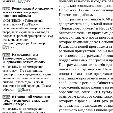
привлекательность и создать бл
каким-то…
социально-экономического разв
Региональный оператор не
14:10
Норильска, Таймырского муници
может вывезти мусор из
Печенгского района.
поселков Таймыра
О программе участникам КЭФ ра
#НОРИЛЬСК. «Таймырский
департамента социальной полит
телеграф» – «РостТех» –
"Норильского никеля" и Игорь С
региональный оператор по вывозу
твердых коммунальных отходов –
благотворительных программ д
подало в краевой арбитражный суд
подчеркнули, что новая програм
иск к управлению
которое компания делает основн
Росприроднадзора. Оператор…
Реализация новой программы ст
регионов присутствия; социальн
На предприятиях
14:05
отчетность; программный и кон
Заполярного филиала
поддерживаемых программ и пр
«Норникеля» зажигают елки
Программа включает в себя три 
#НОРИЛЬСК. «Таймырский
инновации и партнерство. Перв
телеграф» – По традиции на
инициатив активных представит
предприятиях-передовиках в день
участникам программы новых зн
выполнения плана устанавливают
символ Нового года – елку и
сообщества в регионе. Обществ
зажигают на ней гирлянды. Таким
учреждений, направленные на р
образом…
образования, соцзащиты, культу
грантовом конкурсе социальных
В Публичной библиотеке
13:25
которого вырос с 25 млн. руб. (
начали монтировать выставку
«Книга Севера»
направление предполагает созд
#НОРИЛЬСК. «Таймырский
успешного внедрения инновацио
телеграф» – Выставка «Книга