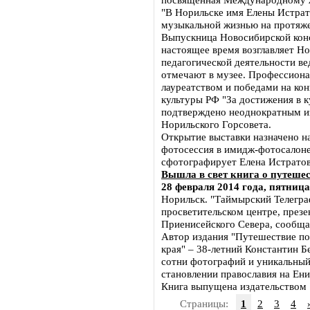
"В Норильске имя Елены Истра
музыкальной жизнью на протяже
Выпускница Новосибирской консе
настоящее время возглавляет Н
педагогической деятельности ве
отмечают в музее. Профессиона
лауреатством и победами на ко
культуры РФ "За достижения в 
подтверждено неоднократным и
Норильского Горсовета.
Открытие выставки назначено н
фотосессия в имидж-фотосалоне 
сфотографирует Елена Истратов
Вышла в свет книга о путеше
28 февраля 2014 года, пятница
Норильск. "Таймырский Телегра
просветительском центре, през
Приенисейского Севера, сообща
Автор издания "Путешествие по
края" – 38-летний Константин Б
сотни фотографий и уникальный
становлении православия на Енис
Книга выпущена издательством 
Страницы:
1
2
3
4