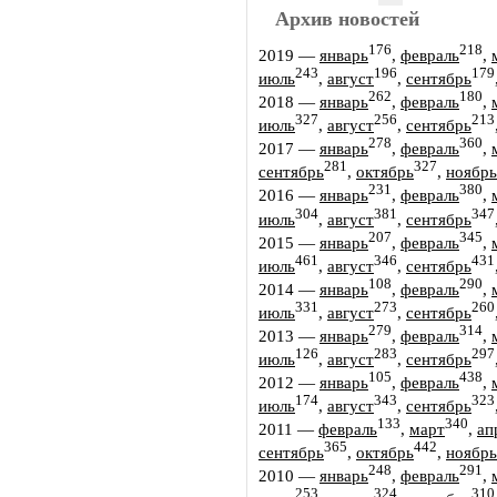
Архив новостей
176
218
2019
—
январь
,
февраль
,
243
196
179
июль
,
август
,
сентябрь
262
180
2018
—
январь
,
февраль
,
327
256
213
июль
,
август
,
сентябрь
278
360
2017
—
январь
,
февраль
,
281
327
сентябрь
,
октябрь
,
ноябрь
231
380
2016
—
январь
,
февраль
,
304
381
347
июль
,
август
,
сентябрь
207
345
2015
—
январь
,
февраль
,
461
346
431
июль
,
август
,
сентябрь
108
290
2014
—
январь
,
февраль
,
331
273
260
июль
,
август
,
сентябрь
279
314
2013
—
январь
,
февраль
,
126
283
297
июль
,
август
,
сентябрь
105
438
2012
—
январь
,
февраль
,
174
343
323
июль
,
август
,
сентябрь
133
340
2011
—
февраль
,
март
,
ап
365
442
сентябрь
,
октябрь
,
ноябрь
248
291
2010
—
январь
,
февраль
,
253
324
310