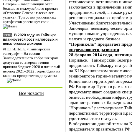
технического потенциала и инж
Севера» – завершающий этап
заключается в привлечении заи
большого межмузейного проекта
предпринимателей, а также руко
«Освоение Севера: тысяча лет
решению социальных проблем ре
успеха». Три сотни уникальных
артефактов расскажут свои…
Участниками благотворительной
Заполярья, некоммерческие орг
муниципальные учреждения, на
В 2020 году на Таймыре
13:05
малого и среднего бизнеса.
планируется рост налоговых и
"Норникель" предлагает пред
неналоговых доходов
опережающего развития
#НОРИЛЬСК. «Таймырский
телеграф» – На сессии
28 февраля 2014 года, пятница
Законодательного собрания края
Норильск. "Таймырский Телегра
депутаты во втором чтении
предоставить Таймыру статус Т
приняли бюджет-2020 и плановый
на XI Красноярском экономиче
период 2021–2022 годов. Один из
гендиректора горно-металлурги
главных приоритетов документа –
…
Концепцию территорий опережа
РФ Владимир Путин в рамках п
предусматривает создание спец
Все новости
бизнеса: необходимая инфрастр
административных барьеров, ль
"Норникель" рассматривает Тай
перспективных территорий Крас
удостоена этого статуса.
В обсуждении данной темы на К
председателя правительства РФ