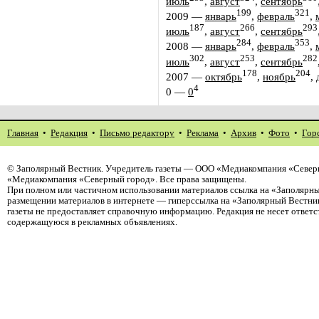
июль
,
август
,
сентябрь
199
321
2009
—
январь
,
февраль
,
187
266
293
июль
,
август
,
сентябрь
284
353
2008
—
январь
,
февраль
,
302
253
282
июль
,
август
,
сентябрь
178
204
2007
—
октябрь
,
ноябрь
,
4
0
—
0
Главная
•
Редакция
•
Письмо редактору
•
Реклама
•
Архив
•
Фото
•
Гор
©
Заполярный Вестник
. Учредитель газеты — ООО «Медиакомпания «Северн
«Медиакомпания «Северный город». Все права защищены.
При полном или частичном использовании материалов ссылка на «Заполярны
размещении материалов в интернете — гиперссылка на «Заполярный Вестник
газеты не предоставляет справочную информацию. Редакция не несет ответ
содержащуюся в рекламных объявлениях.