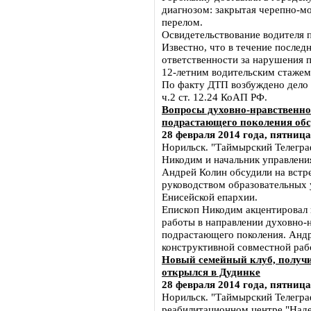
диагнозом: закрытая черепно-мо
перелом.
Освидетельствование водителя п
Известно, что в течение послед
ответственности за нарушения 
12-летним водительским стажем 
По факту ДТП возбуждено дело
ч.2 ст. 12.24 КоАП РФ.
Вопросы духовно-нравственно
подрастающего поколения обс
28 февраля 2014 года, пятница
Норильск. "Таймырский Телегра
Никодим и начальник управлени
Андрей Колин обсудили на встр
руководством образовательных 
Енисейской епархии.
Епископ Никодим акцентировал
работы в направлении духовно-
подрастающего поколения. Андр
конструктивной совместной раб
Новый семейный клуб, получ
открылся в Дудинке
28 февраля 2014 года, пятница
Норильск. "Таймырский Телеграф
реабилитационном центре "Наде