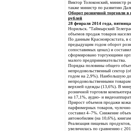
Виктор Толоконский, министр р
также министр по развитию Дал
Оборот розничной торговли в 
рублей
28 февраля 2014 года, пятница
Норильск. "Таймырский Телегра
объемов продаж товаров населе
По данным Красноярскстата, в 
предыдущим годом оборот розни
сопоставимых ценах) и составил
сформировано торгующими орга
малого предпринимательства.
Порядка половины общего объе
непродовольственный сектор (о
годом на 2,9%). Наибольшую до
непродовольственными товарами
верхней одежды (13,6%). В мин
розничной торговли компьютера
на 17,1%, аудио- и видеоаппара
Прирост объемов продажи кожан
парфюмерных товаров, чулочно
составил 4–7%. Снижение объем
автомобилям (на 10,6%), книгам
Реализация пищевых продуктов,
увеличилась по сравнению с 201