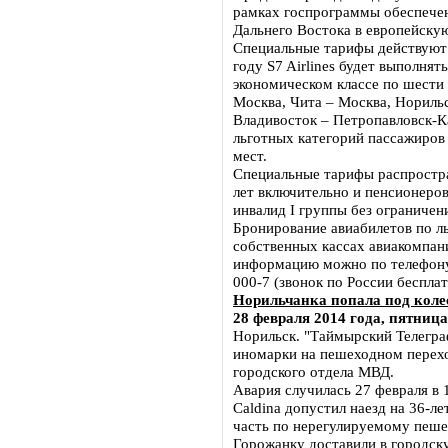
рамках госпрограммы обеспечен
Дальнего Востока в европейскую
Специальные тарифы действуют в
году S7 Airlines будет выполня
экономическом классе по шести 
Москва, Чита – Москва, Нориль
Владивосток – Петропавловск-К
льготных категорий пассажиров 
мест.
Специальные тарифы распростра
лет включительно и пенсионеро
инвалид I группы без ограничени
Бронирование авиабилетов по л
собственных кассах авиакомпан
информацию можно по телефону к
000-7 (звонок по России беспла
Норильчанка попала под коле
28 февраля 2014 года, пятница
Норильск. "Таймырский Телегра
иномарки на пешеходном переход
городского отдела МВД.
Авария случилась 27 февраля в 
Cаldinа допустил наезд на 36-
часть по нерегулируемому пеше
Горожанку доставили в городс