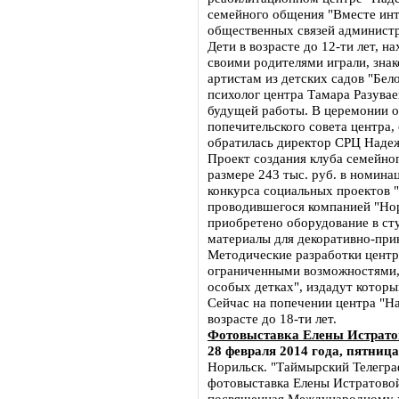
семейного общения "Вместе инт
общественных связей администр
Дети в возрасте до 12-ти лет, н
своими родителями играли, зна
артистам из детских садов "Бел
психолог центра Тамара Разувае
будущей работы. В церемонии о
попечительского совета центра,
обратилась директор СРЦ Надеж
Проект создания клуба семейно
размере 243 тыс. руб. в номин
конкурса социальных проектов 
проводившегося компанией "Нор
приобретено оборудование в ст
материалы для декоративно-при
Методические разработки центр
ограниченными возможностями, 
особых детках", издадут которы
Сейчас на попечении центра "На
возрасте до 18-ти лет.
Фотовыставка Елены Истратов
28 февраля 2014 года, пятница
Норильск. "Таймырский Телегра
фотовыставка Елены Истратово
посвященная Международному 