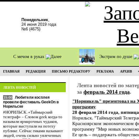
Понедельник
,
24 июня 2019 года
№6 (4675)
С мечом в руках
Экстрим по душе
ГЛАВНАЯ
РЕДАКЦИЯ
ПИСЬМО РЕДАКТОРУ
РЕКЛАМА
АРХИВ
Лента новостей по мат
ЛЕНТА НОВОСТЕЙ
за
февраль 2014 года
.
Любители косплея
15:00
"Норникель" презентовал на 
провели фестиваль GeekOn в
программу
Норильске
28 февраля 2014 года, пятница
#НОРИЛЬСК. «Таймырский
телеграф» – Словом geek когда-то
Норильск. "Таймырский Телегра
называли ярмарочных чудаков,
Красноярском экономическом ф
которые выступали на потеху
программу "Мир новых возможн
публике. Сейчас гиками называют
Ее цель – поддержать обществе
людей, очень сильно увлеченных