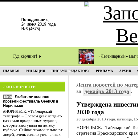
Понедельник
,
24 июня 2019 года
№6 (4675)
Гуд кёрлинг!
«Легендарный» мат
ГЛАВНАЯ
РЕДАКЦИЯ
ПИСЬМО РЕДАКТОРУ
РЕКЛАМА
АРХИВ
Лента новостей по мат
ЛЕНТА НОВОСТЕЙ
за
декабрь 2013 года
.
Любители косплея
15:00
провели фестиваль GeekOn в
Утверждена инвестиц
Норильске
2030 года
#НОРИЛЬСК. «Таймырский
телеграф» – Словом geek когда-то
20 декабря 2013 года, пятница, 15
называли ярмарочных чудаков,
которые выступали на потеху
НОРИЛЬСК. "Таймырский Теле
публике. Сейчас гиками называют
стратегия Красноярского края
людей, очень сильно увлеченных