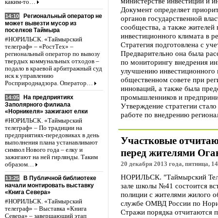
министерстве инвестиций и и
каким-то…
Документ определяет приорит
Региональный оператор не
14:10
органов государственной влас
может вывезти мусор из
сообщества, а также жителей
поселков Таймыра
инвестиционного климата в ре
#НОРИЛЬСК. «Таймырский
Стратегия подготовлена с уч
телеграф» – «РостТех» –
Предварительно она была рас
региональный оператор по вывозу
твердых коммунальных отходов –
по мониторингу внедрения инв
подало в краевой арбитражный суд
улучшению инвестиционного к
иск к управлению
общественном совете при рег
Росприроднадзора. Оператор…
инноваций, а также была пред
промышленников и предприни
На предприятиях
14:05
Заполярного филиала
Утверждение стратегии стал
«Норникеля» зажигают елки
работе по внедрению региона
#НОРИЛЬСК. «Таймырский
телеграф» – По традиции на
предприятиях-передовиках в день
Участковые отчитаю
выполнения плана устанавливают
символ Нового года – елку и
перед жителями Ога
зажигают на ней гирлянды. Таким
20 декабря 2013 года, пятница, 14
образом…
НОРИЛЬСК. "Таймырский Теле
В Публичной библиотеке
13:25
зале школы №41 состоится в
начали монтировать выставку
«Книга Севера»
полиции с жителями жилого о
#НОРИЛЬСК. «Таймырский
службе ОМВД России по Нори
телеграф» – Выставка «Книга
Стражи порядка отчитаются п
Севера» – завершающий этап