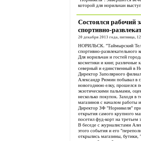
которой для норильчан выступ
Состоялся рабочий з
спортивно-развлека
20 декабря 2013 года, пятница, 12
НОРИЛЬСК. "Таймырский Теле
спортивно-развлекательного к
Для норильчан и гостей город
косметики и книг, различные 
северный и единственный в Н
Директор Заполярного филиал
Александр Рюмин побывал в гл
новогоднюю елку, прошелся п
экзотическими пальмами, оцен
несколько покупок. Заходя в 
магазинов с началом работы и
Директор ЗФ "Норникеля" при
открытия самого крупного маг
посетил фуд-корт на третьем 
В беседе с журналистами Але
этого события и его "перепол
открылись магазины, бутики, 