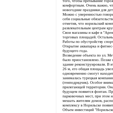
того, чтобы пребывание горо
комфортным. Очень важно, ч
новогодние праздники для дет
Можно с уверенностью говори
себя социальные обязательств
отметив, что норильский комп
развлекательным центрам кру
Свои магазины и кафе в "Аре
торговых площадей. Остальны
Работы по обустройству спор
Открытие аквапарка и фитнес
будущего года.
Возведение объекта по ул. Мет
было приостановлено. Позже 
здание реконструировали. В и
26 м, его общая площадь увели
одновременно смогут находит
занималась турецкая компания
(генподрядчик). Особое вним
прилегающей территории. Она
будущем появится фонтан. П
парковочных мест, при этом н
мешать жителям домов, распо
комплексу в Норильске появит
Объем инвестиций "Норильско