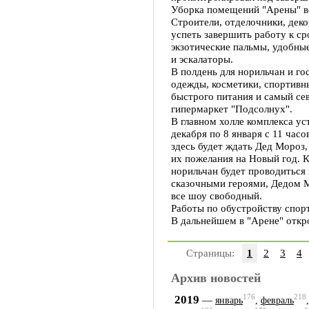
Уборка помещений "Арены" ве
Строители, отделочники, дек
успеть завершить работу к ср
экзотические пальмы, удобные
и эскалаторы.
В полдень для норильчан и го
одежды, косметики, спортивны
быстрого питания и самый се
гипермаркет "Подсолнух".
В главном холле комплекса ус
декабря по 8 января с 11 час
здесь будет ждать Дед Мороз,
их пожелания на Новый год. К
норильчан будет проводиться
сказочными героями, Дедом М
все шоу свободный.
Работы по обустройству спор
В дальнейшем в "Арене" откр
Страницы:
1
2
3
4
Архив новостей
176
218
2019
—
январь
,
февраль