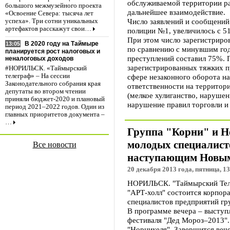
обслуживаемой территории ра
большого межмузейного проекта
дальнейшее взаимодействие.
«Освоение Севера: тысяча лет
Число заявлений и сообщений
успеха». Три сотни уникальных
артефактов расскажут свои…
полиции №1, увеличилось с 51
При этом число зарегистрир
В 2020 году на Таймыре
13:05
по сравнению с минувшим го
планируется рост налоговых и
преступлений составил 75%. 
неналоговых доходов
зарегистрированных тяжких п
#НОРИЛЬСК. «Таймырский
сфере незаконного оборота н
телеграф» – На сессии
Законодательного собрания края
ответственности на территор
депутаты во втором чтении
(мелкое хулиганство, нарушен
приняли бюджет-2020 и плановый
нарушение правил торговли и 
период 2021–2022 годов. Один из
главных приоритетов документа –
…
Группа "Корни" и H
молодых специалист
Все новости
наступающим Новым
20 декабря 2013 года, пятница, 13
НОРИЛЬСК. "Таймырский Теле
"АРТ-холл" состоится корпор
специалистов предприятий гр
В программе вечера – выступ
фестиваля "Дед Мороз–2013".
"Норникеля". Завершится вече