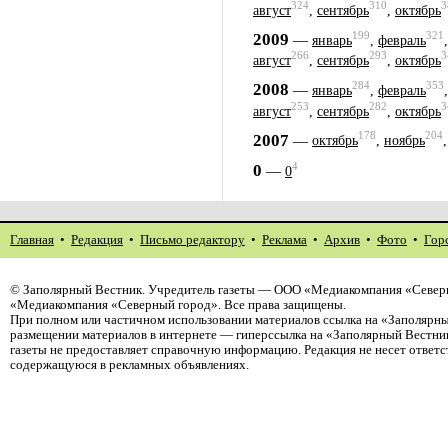
324
310
3
август
,
сентябрь
,
октябрь
199
321
2009
—
январь
,
февраль
266
293
3
август
,
сентябрь
,
октябрь
284
353
2008
—
январь
,
февраль
253
282
3
август
,
сентябрь
,
октябрь
178
204
2007
—
октябрь
,
ноябрь
4
0
—
0
Главная
•
Редакция
•
Письмо редактору
•
Реклама
•
Архив
•
Фото
•
Гор
©
Заполярный Вестник
. Учредитель газеты — ООО «Медиакомпания «Северн
«Медиакомпания «Северный город». Все права защищены.
При полном или частичном использовании материалов ссылка на «Заполярны
размещении материалов в интернете — гиперссылка на «Заполярный Вестник
газеты не предоставляет справочную информацию. Редакция не несет ответ
содержащуюся в рекламных объявлениях.