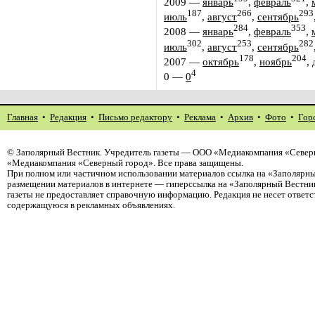
2009
—
январь
,
февраль
,
187
266
293
июль
,
август
,
сентябрь
284
353
2008
—
январь
,
февраль
,
302
253
282
июль
,
август
,
сентябрь
178
204
2007
—
октябрь
,
ноябрь
,
4
0
—
0
Главная
•
Редакция
•
Письмо редактору
•
Реклама
•
Архив
•
Фото
•
Гор
©
Заполярный Вестник
. Учредитель газеты — ООО «Медиакомпания «Северн
«Медиакомпания «Северный город». Все права защищены.
При полном или частичном использовании материалов ссылка на «Заполярны
размещении материалов в интернете — гиперссылка на «Заполярный Вестник
газеты не предоставляет справочную информацию. Редакция не несет ответ
содержащуюся в рекламных объявлениях.