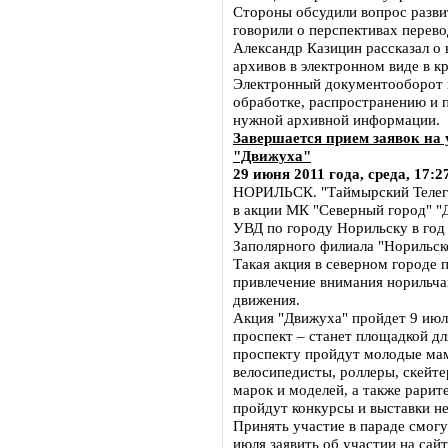
Стороны обсудили вопрос развит
говорили о перспективах перево
Александр Казицин рассказал о
архивов в электронном виде в кр
Электронный документооборот п
обработке, распространению и
нужной архивной информации.
Завершается прием заявок на
"Движуха"
29 июня 2011 года, среда, 17:2
НОРИЛЬСК. "Таймырский Телегр
в акции МК "Северный город" "
УВД по городу Норильску в год
Заполярного филиала "Норильск
Такая акция в северном городе 
привлечение внимания норильча
движения.
Акция "Движуха" пройдет 9 июл
проспект – станет площадкой дл
проспекту пройдут молодые мам
велосипедисты, роллеры, скейт
марок и моделей, а также рарит
пройдут конкурсы и выставки н
Принять участие в параде смогу
июля заявить об участии на сайт