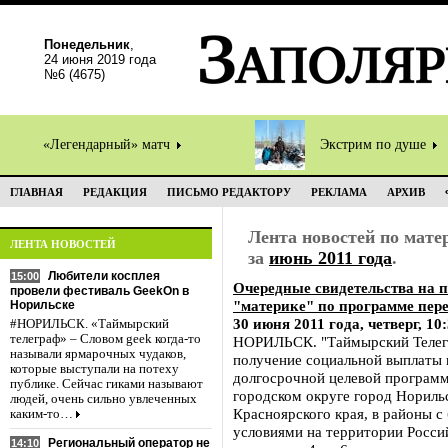
Понедельник
,
24 июня 2019 года
№6 (4675)
«Легендарный» матч
Экстрим по душе
ГЛАВНАЯ
РЕДАКЦИЯ
ПИСЬМО РЕДАКТОРУ
РЕКЛАМА
АРХИВ
Лента новостей по мат
ЛЕНТА НОВОСТЕЙ
за
июнь 2011 года
.
Любители косплея
15:00
Очередные свидетельства на 
провели фестиваль GeekOn в
"материке" по программе пере
Норильске
30 июня 2011 года, четверг, 10
#НОРИЛЬСК. «Таймырский
телеграф» – Словом geek когда-то
НОРИЛЬСК. "Таймырский Телегр
называли ярмарочных чудаков,
получение социальной выплаты 
которые выступали на потеху
долгосрочной целевой програм
публике. Сейчас гиками называют
городском округе город Нориль
людей, очень сильно увлеченных
Красноярского края, в районы 
каким-то…
условиями на территории Росси
Региональный оператор не
14:10