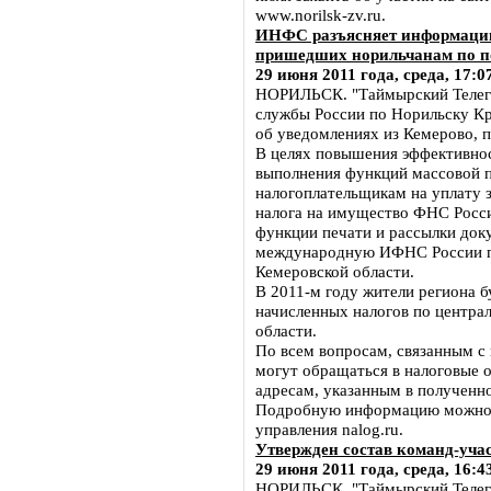
www.norilsk-zv.ru.
ИНФС разъясняет информацию
пришедших норильчанам по п
29 июня 2011 года, среда, 17:0
НОРИЛЬСК. "Таймырский Телегр
службы России по Норильску Кр
об уведомлениях из Кемерово, 
В целях повышения эффективнос
выполнения функций массовой п
налогоплательщикам на уплату з
налога на имущество ФНС Росси
функции печати и рассылки док
международную ИФНС России по
Кемеровской области.
В 2011-м году жители региона 
начисленных налогов по центра
области.
По всем вопросам, связанным с 
могут обращаться в налоговые 
адресам, указанным в полученн
Подробную информацию можно 
управления nalog.ru.
Утвержден состав команд-уча
29 июня 2011 года, среда, 16:4
НОРИЛЬСК. "Таймырский Телегр