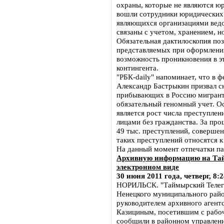
охраны, которые не являются ю
вошли сотрудники юридических 
являющихся организациями ведо
связаны с учетом, хранением, 
Обязательная дактилоскопия по
представляемых при оформлении
возможность проникновения в э
контингента.
"РБК-daily" напоминает, что в 
Александр Бастрыкин призвал сн
прибывающих в Россию мигранто
обязательный геномный учет. О
является рост числа преступле
лицами без гражданства. За про
49 тыс. преступлений, соверше
таких преступлений относятся к
На данный момент отпечатки пал
Архивную информацию на Тай
электронном виде
30 июня 2011 года, четверг, 8:
НОРИЛЬСК. "Таймырский Телегр
Ненецкого муниципального райо
руководителем архивного агент
Казициным, посетившим с рабо
сообщили в районном управлени