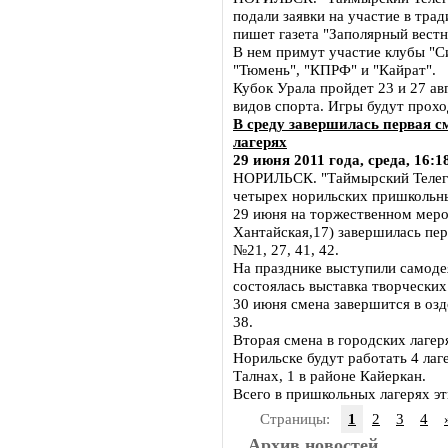
подали заявки на участие в тра
пишет газета "Заполярный вестн
В нем примут участие клубы "Си
"Тюмень", "КПРФ" и "Кайрат".
Кубок Урала пройдет 23 и 27 ав
видов спорта. Игры будут прохо
В среду завершилась первая 
лагерях
29 июня 2011 года, среда, 16:1
НОРИЛЬСК. "Таймырский Телегра
четырех норильских пришкольны
29 июня на торжественном меро
Хантайская,17) завершилась пе
№21, 27, 41, 42.
На празднике выступили самоде
состоялась выставка творческих
30 июня смена завершится в оз
38.
Вторая смена в городских лагеря
Норильске будут работать 4 лаге
Талнах, 1 в районе Кайеркан.
Всего в пришкольных лагерях эт
Страницы:
1
2
3
4
Архив новостей