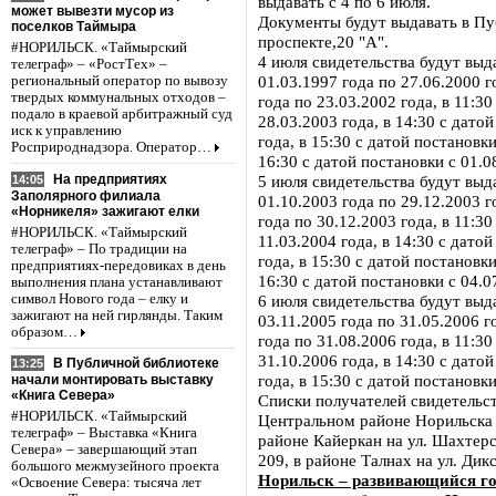
выдавать с 4 по 6 июля.
может вывезти мусор из
Документы будут выдавать в Пу
поселков Таймыра
проспекте,20 "А".
#НОРИЛЬСК. «Таймырский
4 июля свидетельства будут выда
телеграф» – «РостТех» –
01.03.1997 года по 27.06.2000 г
региональный оператор по вывозу
твердых коммунальных отходов –
года по 23.03.2002 года, в 11:3
подало в краевой арбитражный суд
28.03.2003 года, в 14:30 с дато
иск к управлению
года, в 15:30 с датой постановки
Росприроднадзора. Оператор…
16:30 с датой постановки с 01.0
На предприятиях
5 июля свидетельства будут выда
14:05
Заполярного филиала
01.10.2003 года по 29.12.2003 г
«Норникеля» зажигают елки
года по 30.12.2003 года, в 11:3
#НОРИЛЬСК. «Таймырский
11.03.2004 года, в 14:30 с дато
телеграф» – По традиции на
года, в 15:30 с датой постановки
предприятиях-передовиках в день
16:30 с датой постановки с 04.0
выполнения плана устанавливают
символ Нового года – елку и
6 июля свидетельства будут выда
зажигают на ней гирлянды. Таким
03.11.2005 года по 31.05.2006 г
образом…
года по 31.08.2006 года, в 11:3
31.10.2006 года, в 14:30 с дато
В Публичной библиотеке
13:25
года, в 15:30 с датой постановки
начали монтировать выставку
«Книга Севера»
Списки получателей свидетельс
#НОРИЛЬСК. «Таймырский
Центральном районе Норильска н
телеграф» – Выставка «Книга
районе Кайеркан на ул. Шахтерс
Севера» – завершающий этап
209, в районе Талнах на ул. Дик
большого межмузейного проекта
Норильск – развивающийся гор
«Освоение Севера: тысяча лет