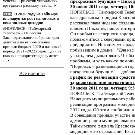
прекрасным будущим – Нико
успеха». Три сотни уникальных
артефактов расскажут свои…
30 июня 2011 года, четверг, 10
НОРИЛЬСК. "Таймырский Телегр
В 2020 году на Таймыре
13:05
кафедральным городом Краснояр
планируется рост налоговых и
рассказал глава недавно создан
неналоговых доходов
епископ Никодим, пишет интерне
#НОРИЛЬСК. «Таймырский
Он прибыл из северного города, 
телеграф» – На сессии
Законодательного собрания края
познакомиться с северными пр
депутаты во втором чтении
предприятия. Никодим утвержда
приняли бюджет-2020 и плановый
побывавшим в домне". "Для нас
период 2021–2022 годов. Один из
узнать, чем дышат люди. Чтобы 
главных приоритетов документа –
проблемы, и хоть как-то помочь
…
"Норильск – развивающийся горо
прекрасным будущим", – добави
Все новости
График по реализации средст
здравоохранения оперативно 
30 июня 2011 года, четверг, 9:
НОРИЛЬСК. "Таймырский Телегр
Ненецкого муниципального райо
реализации программы модерни
2012 годы. Об этом сообщили в
В совещании приняли участие н
администрации муниципального
Таймырского филиала Красноярс
медицинского страхования Екат