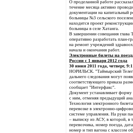
О проделанной работе рассказал
течение месяца активно провод
документации на капитальный р
больницы №3 сельского поселен
находится проект реконструкци
больницы в селе Хатанга.
В завершении совещания глава
оперативно разработать план-гр
на ремонт учреждений здравоох
начала и окончания работ.
Электронные билеты на поезда
России с 1 января 2012 года
30 июня 2011 года, четверг, 9:
НОРИЛЬСК. "Таймырский Телегр
дальнего следования могут появи
соответствующего приказа разм
сообщает "Интерфакс".
Документ устанавливает форму 
с ним, отменяя предыдущий ана
Технология электронного билет
перевозке в электронно-цифров
системе управления. На руки п
– выписку из АСУ, в которой, в
перевозчика, номер поезда, дата
номер и тип вагона с классом об