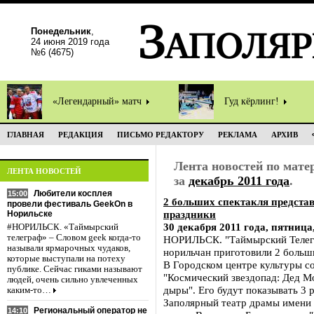
Понедельник
,
24 июня 2019 года
№6 (4675)
«Легендарный» матч
Гуд кёрлинг!
ГЛАВНАЯ
РЕДАКЦИЯ
ПИСЬМО РЕДАКТОРУ
РЕКЛАМА
АРХИВ
Лента новостей по мат
ЛЕНТА НОВОСТЕЙ
за
декабрь 2011 года
.
Любители косплея
15:00
2 больших спектакля предста
провели фестиваль GeekOn в
праздники
Норильске
30 декабря 2011 года, пятница,
#НОРИЛЬСК. «Таймырский
телеграф» – Словом geek когда-то
НОРИЛЬСК. "Таймырский Телегр
называли ярмарочных чудаков,
норильчан приготовили 2 больш
которые выступали на потеху
В Городском центре культуры со
публике. Сейчас гиками называют
"Космический звездопад: Дед М
людей, очень сильно увлеченных
дыры". Его будут показывать 3 ра
каким-то…
Заполярный театр драмы имени
Региональный оператор не
14:10