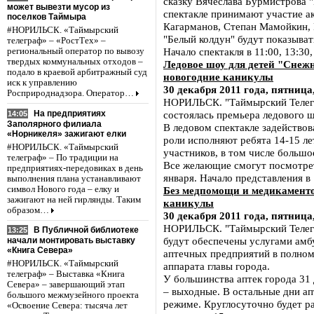
сказку Вячеслава Бурмистрова 
может вывезти мусор из
спектакле принимают участие а
поселков Таймыра
Кагарманов, Степан Мамойкин, 
#НОРИЛЬСК. «Таймырский
"Белый колдун" будут показывать
телеграф» – «РостТех» –
Начало спектакля в 11:00, 13:30,
региональный оператор по вывозу
твердых коммунальных отходов –
Ледовое шоу для детей "Снежн
подало в краевой арбитражный суд
новогодние каникулы
иск к управлению
30 декабря 2011 года, пятница,
Росприроднадзора. Оператор…
НОРИЛЬСК. "Таймырский Телегр
На предприятиях
состоялась премьера ледового ш
14:05
Заполярного филиала
В ледовом спектакле задейство
«Норникеля» зажигают елки
роли исполняют ребята 14-15 ле
#НОРИЛЬСК. «Таймырский
участников, в том числе больш
телеграф» – По традиции на
Все желающие смогут посмотреть
предприятиях-передовиках в день
января. Начало представления в 
выполнения плана устанавливают
символ Нового года – елку и
Без медпомощи и медикаменто
зажигают на ней гирлянды. Таким
каникулы
образом…
30 декабря 2011 года, пятница,
НОРИЛЬСК. "Таймырский Телегра
В Публичной библиотеке
13:25
будут обеспечены услугами амб
начали монтировать выставку
«Книга Севера»
аптечных предприятий в полном
#НОРИЛЬСК. «Таймырский
аппарата главы города.
телеграф» – Выставка «Книга
У большинства аптек города 31 
Севера» – завершающий этап
– выходные. В остальные дни а
большого межмузейного проекта
режиме. Круглосуточно будет р
«Освоение Севера: тысяча лет