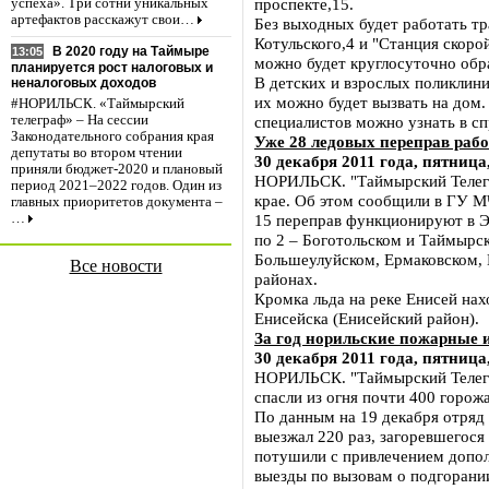
проспекте,15.
успеха». Три сотни уникальных
артефактов расскажут свои…
Без выходных будет работать тр
Котульского,4 и "Станция скор
В 2020 году на Таймыре
13:05
можно будет круглосуточно обр
планируется рост налоговых и
В детских и взрослых поликлини
неналоговых доходов
их можно будет вызвать на дом.
#НОРИЛЬСК. «Таймырский
специалистов можно узнать в с
телеграф» – На сессии
Законодательного собрания края
Уже 28 ледовых переправ рабо
депутаты во втором чтении
30 декабря 2011 года, пятница,
приняли бюджет-2020 и плановый
НОРИЛЬСК. "Таймырский Телегр
период 2021–2022 годов. Один из
крае. Об этом сообщили в ГУ М
главных приоритетов документа –
15 переправ функционируют в Э
…
по 2 – Боготольском и Таймырск
Большеулуйском, Ермаковском,
Все новости
районах.
Кромка льда на реке Енисей нах
Енисейска (Енисейский район).
За год норильские пожарные и
30 декабря 2011 года, пятница,
НОРИЛЬСК. "Таймырский Телегр
спасли из огня почти 400 горож
По данным на 19 декабря отря
выезжал 220 раз, загоревшегося
потушили с привлечением допол
выезды по вызовам о подгорании