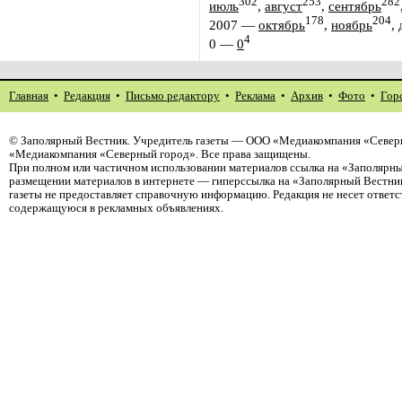
302
253
282
июль
,
август
,
сентябрь
178
204
2007
—
октябрь
,
ноябрь
,
4
0
—
0
Главная
•
Редакция
•
Письмо редактору
•
Реклама
•
Архив
•
Фото
•
Гор
©
Заполярный Вестник
. Учредитель газеты — ООО «Медиакомпания «Северн
«Медиакомпания «Северный город». Все права защищены.
При полном или частичном использовании материалов ссылка на «Заполярны
размещении материалов в интернете — гиперссылка на «Заполярный Вестник
газеты не предоставляет справочную информацию. Редакция не несет ответ
содержащуюся в рекламных объявлениях.