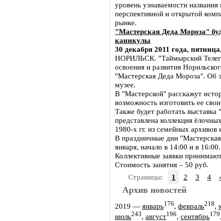
уровень узнаваемости названия
перспективной и открытой комп
рынке.
"Мастерская Деда Мороза" буд
каникулы
30 декабря 2011 года, пятница,
НОРИЛЬСК. "Таймырский Телегр
освоения и развития Норильско
"Мастерская Деда Мороза". Об 
музее.
В "Мастерской" расскажут исто
возможность изготовить ее сво
Также будет работать выставка 
представлена коллекция ёлочны
1980-х гг. из семейных архивов 
В праздничные дни "Мастерская 
января, начало в 14:00 и в 16:00.
Коллективные заявки принимают 
Стоимость занятия – 50 руб.
Страницы:
1
2
3
4
Архив новостей
176
218
2019
—
январь
,
февраль
,
243
196
179
июль
,
август
,
сентябрь