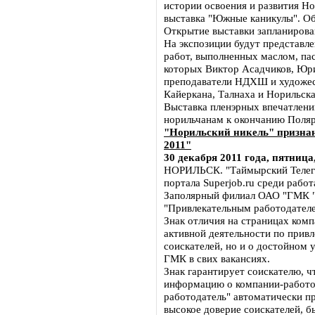
истории освоения и развития Н
выставка "Южные каникулы". Об
Открытие выставки запланирован
На экспозиции будут представл
работ, выполненных маслом, пас
которых Виктор Асадчиков, Юри
преподаватели НДХШ и художес
Кайеркана, Талнаха и Норильска
Выставка пленэрных впечатлени
норильчанам к окончанию Поляр
"Норильский никель" призна
2011"
30 декабря 2011 года, пятница,
НОРИЛЬСК. "Таймырский Телегр
портала Superjob.ru среди раб
Заполярный филиал ОАО "ГМК "
"Привлекательным работодателе
Знак отличия на страницах комп
активной деятельности по прив
соискателей, но и о достойном 
ГМК в свих вакансиях.
Знак гарантирует соискателю, 
информацию о компании-работод
работодатель" автоматически п
высокое доверие соискателей, 