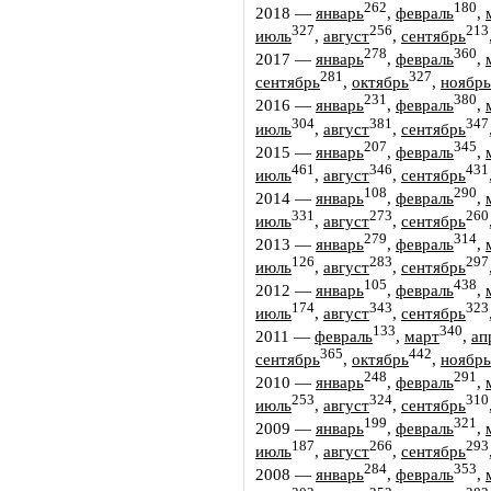
262
180
2018
—
январь
,
февраль
,
327
256
213
июль
,
август
,
сентябрь
278
360
2017
—
январь
,
февраль
,
281
327
сентябрь
,
октябрь
,
ноябрь
231
380
2016
—
январь
,
февраль
,
304
381
347
июль
,
август
,
сентябрь
207
345
2015
—
январь
,
февраль
,
461
346
431
июль
,
август
,
сентябрь
108
290
2014
—
январь
,
февраль
,
331
273
260
июль
,
август
,
сентябрь
279
314
2013
—
январь
,
февраль
,
126
283
297
июль
,
август
,
сентябрь
105
438
2012
—
январь
,
февраль
,
174
343
323
июль
,
август
,
сентябрь
133
340
2011
—
февраль
,
март
,
ап
365
442
сентябрь
,
октябрь
,
ноябрь
248
291
2010
—
январь
,
февраль
,
253
324
310
июль
,
август
,
сентябрь
199
321
2009
—
январь
,
февраль
,
187
266
293
июль
,
август
,
сентябрь
284
353
2008
—
январь
,
февраль
,