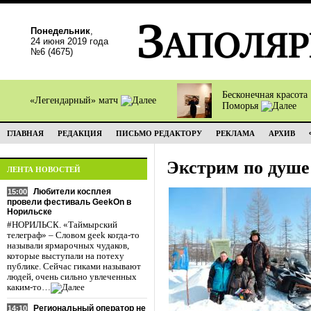
Понедельник
,
24 июня 2019 года
№6 (4675)
Бесконечная красота
«Легендарный» матч
Поморья
ГЛАВНАЯ
РЕДАКЦИЯ
ПИСЬМО РЕДАКТОРУ
РЕКЛАМА
АРХИВ
Экстрим по душе
ЛЕНТА НОВОСТЕЙ
Любители косплея
15:00
провели фестиваль GeekOn в
Норильске
#НОРИЛЬСК. «Таймырский
телеграф» – Словом geek когда-то
называли ярмарочных чудаков,
которые выступали на потеху
публике. Сейчас гиками называют
людей, очень сильно увлеченных
каким-то…
Региональный оператор не
14:10