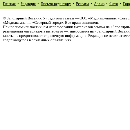
Главная
•
Редакция
•
Письмо редактору
•
Реклама
•
Архив
•
Фото
•
Гор
©
Заполярный Вестник
. Учредитель газеты — ООО «Медиакомпания «Северн
«Медиакомпания «Северный город». Все права защищены.
При полном или частичном использовании материалов ссылка на «Заполярны
размещении материалов в интернете — гиперссылка на «Заполярный Вестник
газеты не предоставляет справочную информацию. Редакция не несет ответ
содержащуюся в рекламных объявлениях.