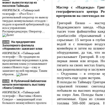
может вывезти мусор из
поселков Таймыра
Мастер с «Надежды» Григ
#НОРИЛЬСК. «Таймырский
географического центра Р
телеграф» – «РостТех» –
протропили на снегоходах по
региональный оператор по вывозу
твердых коммунальных отходов –
Григорий Евлаш – мастер
подало в краевой арбитражный суд
Надеждинского завода. «Над
иск к управлению
тысяч тонн файнштейна кажд
Росприроднадзора. Оператор…
гранбассейн сбрасываемый
серьезные: 15 метров в глуби
На предприятиях
14:05
водой и с помощью воздух
Заполярного филиала
конвейеры и затем на шлакоо
«Норникеля» зажигают елки
оборудование, да так, что н
#НОРИЛЬСК. «Таймырский
рассказывает Григорий. В сл
телеграф» – По традиции на
предприятиях-передовиках в день
первая линия или вторая. Но
выполнения плана устанавливают
гиганта на своих местах благ
символ Нового года – елку и
как рационализатор и заслуже
зажигают на ней гирлянды. Таким
– Отдушина – в отпуске ку
образом…
получить еще один экстрим.
В Публичной библиотеке
13:25
В походы по Таймыру Григорий
начали монтировать выставку
серьезной технике: снегох
«Книга Севера»
побывали на высоких водопа
#НОРИЛЬСК. «Таймырский
на озеро Аян. Походы были 
телеграф» – Выставка «Книга
автономные. Одна из сложн
Севера» – завершающий этап
топлива 500–600 литров. 
большого межмузейного проекта