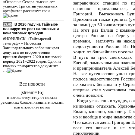
«Освоение Севера: тысяча лет
заправочных станций по пр
успеха». Три сотни уникальных
начинают проваливаться, 
артефактов расскажут свои…
Григорий. Вытаскивать Lyn
Приходится также тропить (ум
за ними) до 50 километров пут
В 2020 году на Таймыре
13:05
планируется рост налоговых и
На этот раз Евлаш с команд
неналоговых доходов
центра России на берегу 
#НОРИЛЬСК. «Таймырский
времени, заглянуть на нахо
телеграф» – На сессии
недоступности России. Из Н
Законодательного собрания края
ходит, от ближайшего поселка 
депутаты во втором чтении
В путь на трех снегоходах
приняли бюджет-2020 и плановый
период 2021–2022 годов. Один из
Еленой, замначальника плави
главных приоритетов документа –
и предприниматель Алексей Б
…
На все путешествие ушло три
полюса недоступности России 
Все новости
не хватить бензина и у Серге
впервые стал участником та
[stream=16]
очень доволен:
в потоке отсутствуют показы
– Когда уезжаешь в тундру, с
рекламных блоков, назначьте показы,
начинаешь отдыхать. Удоволь
или отключите поток
Евлаш, конечно, молодец. Так
но и вообще в мире немногие 
Что касается жены Григория Е
всех его вояжах и не мож
приключений.