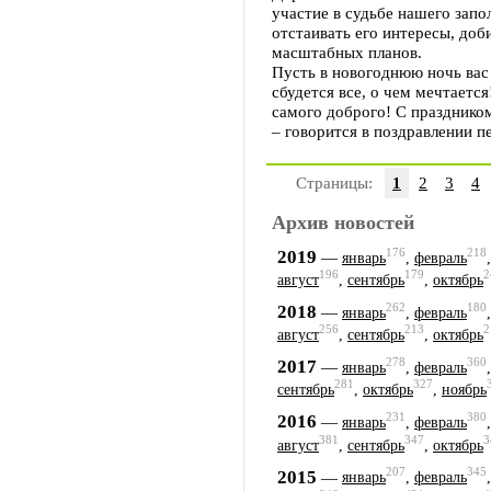
участие в судьбе нашего запо
отстаивать его интересы, до
масштабных планов.
Пусть в новогоднюю ночь вас
сбудется все, о чем мечтается
самого доброго! С празднико
– говорится в поздравлении п
Страницы:
1
2
3
4
Архив новостей
176
218
2019
—
январь
,
февраль
196
179
2
август
,
сентябрь
,
октябрь
262
180
2018
—
январь
,
февраль
256
213
2
август
,
сентябрь
,
октябрь
278
360
2017
—
январь
,
февраль
281
327
сентябрь
,
октябрь
,
ноябрь
231
380
2016
—
январь
,
февраль
381
347
3
август
,
сентябрь
,
октябрь
207
345
2015
—
январь
,
февраль