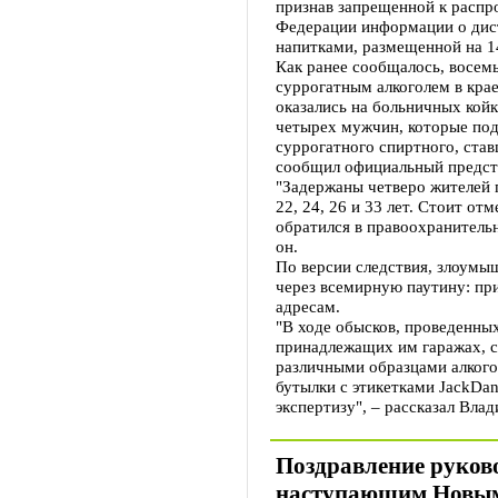
признав запрещенной к распр
Федерации информации о дис
напитками, размещенной на 14
Как ранее сообщалось, восемь
суррогатным алкоголем в крае
оказались на больничных койк
четырех мужчин, которые под
суррогатного спиртного, ста
сообщил официальный предст
"Задержаны четверо жителей 
22, 24, 26 и 33 лет. Стоит от
обратился в правоохранительн
он.
По версии следствия, злоумы
через всемирную паутину: при
адресам.
"В ходе обысков, проведенных
принадлежащих им гаражах, с
различными образцами алкого
бутылки с этикетками JackDan
экспертизу", – рассказал Вла
Поздравление руков
наступающим Новым