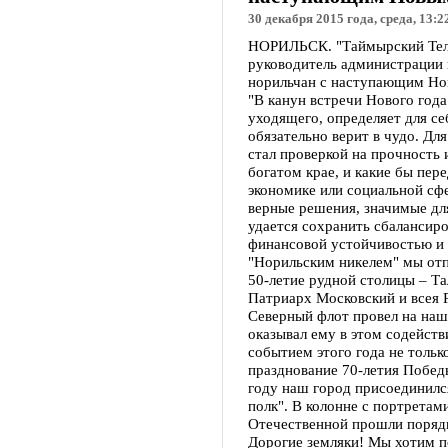
30 декабря 2015 года, среда, 13:2
НОРИЛЬСК. "Таймырский Теле
руководитель администрации 
норильчан с наступающим Но
"В канун встречи Нового года
уходящего, определяет для се
обязательно верит в чудо. Для
стал проверкой на прочность
богатом крае, и какие бы пере
экономике или социальной сф
верные решения, значимые дл
удается сохранить сбалансиро
финансовой устойчивостью и 
"Норильским никелем" мы отп
50-летие рудной столицы – Т
Патриарх Московский и всея 
Северный флот провел на наш
оказывал ему в этом содейст
событием этого года не только
празднование 70-летия Побед
году наш город присоединилс
полк". В колонне с портретам
Отечественной прошли порядк
Дорогие земляки! Мы хотим п