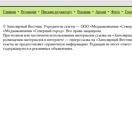
Главная
•
Редакция
•
Письмо редактору
•
Реклама
•
Архив
•
Фото
•
Гор
©
Заполярный Вестник
. Учредитель газеты — ООО «Медиакомпания «Северн
«Медиакомпания «Северный город». Все права защищены.
При полном или частичном использовании материалов ссылка на «Заполярны
размещении материалов в интернете — гиперссылка на «Заполярный Вестник
газеты не предоставляет справочную информацию. Редакция не несет ответ
содержащуюся в рекламных объявлениях.