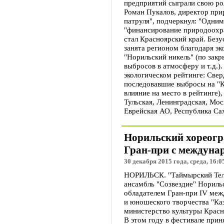
предприятий сыграли свою ро
Роман Пукалов, директор пр
патруля", подчеркнул: "Одним
"финансирование природоохр
стал Красноярский край. Безу
занята регионом благодаря э
"Норильский никель" (по зак
выбросов в атмосферу и т.д.)
экологическом рейтинге: Свер
последовавшие выбросы на "К
влияние на место в рейтинге)
Тульская, Ленинградская, Мо
Еврейская АО, Республика Сах
Норильский хореогр
Гран-при с междуна
30 декабря 2015 года, среда, 16:0
НОРИЛЬСК. "Таймырский Теле
ансамбль "Созвездие" Нориль
обладателем Гран-при IV меж
и юношеского творчества "Ка
министерство культуры Красн
В этом году в фестивале прин