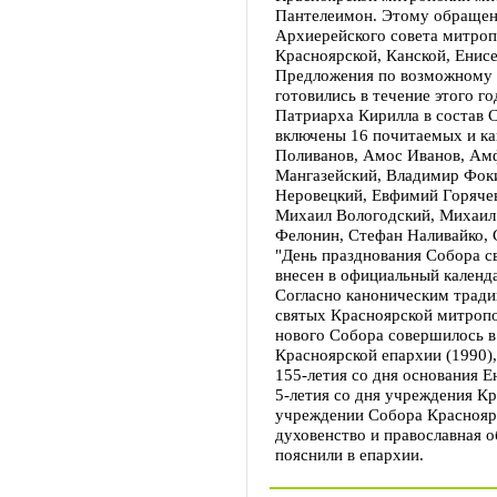
Пантелеимон. Этому обращен
Архиерейского совета митроп
Красноярской, Канской, Енис
Предложения по возможному 
готовились в течение этого г
Патриарха Кирилла в состав 
включены 16 почитаемых и к
Поливанов, Амос Иванов, Амф
Мангазейский, Владимир Фок
Неровецкий, Евфимий Горячев
Михаил Вологодский, Михаил
Фелонин, Стефан Наливайко, 
"День празднования Собора с
внесен в официальный календ
Согласно каноническим тради
святых Красноярской митроп
нового Собора совершилось в 
Красноярской епархии (1990),
155-летия со дня основания Е
5-летия со дня учреждения К
учреждении Собора Красноярс
духовенство и православная о
пояснили в епархии.