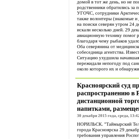
домой в тот же день, но не п
родственники обратились за 
УГОЧС, сотрудники Арктическ
также волонтеры (знакомые и
на поиски северян утром 24 
искали несколько дней. 29 дек
авиационную технику помог р
благодаря чему рыбаков удал
Оба северянина от медицинск
собеседница агентства. Извес
Ситуацию ухудшила начавшая
пережидали непогоду под сан
около которого их и обнаружи
Красноярский суд п
распространению в 
дистанционной торг
напитками, размещен
30 декабря 2015 года, среда, 13:4
НОРИЛЬСК. "Таймырский Теле
города Красноярска 29 декаб
требования управления Роспо