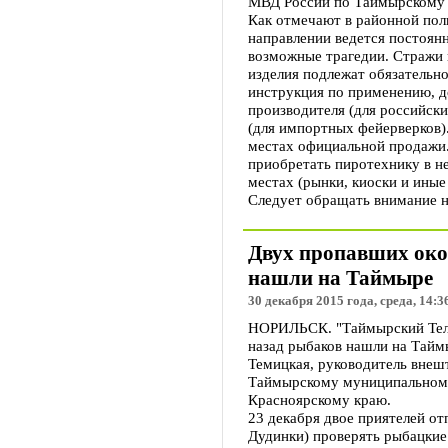
МВД России по Таймырскому 
Как отмечают в районной пол
направлении ведется постоянн
возможные трагедии. Стражи 
изделия подлежат обязательн
инструкция по применению, д
производителя (для российск
(для импортных фейерверков)
местах официальной продажи.
приобретать пиротехнику в н
местах (рынки, киоски и иные
Следует обращать внимание на
Двух пропавших око
нашли на Таймыре
30 декабря 2015 года, среда, 14:3
НОРИЛЬСК. "Таймырский Теле
назад рыбаков нашли на Тайм
Темицкая, руководитель внеш
Таймырскому муниципальном
Красноярскому краю.
23 декабря двое приятелей от
Дудинки) проверять рыбацкие