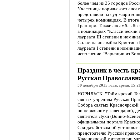
более чем из 35 городов Росс
Участницы норильского анса
представили на суд жюри кон
четырех номинациях. В итоге 
Гран-при. Также ансамбль бы
в номинациях "Классический 
лауреата III степени в номин
Солистка ансамбля Кристина 
лауреата I степени в номинаци
исполнение "Вариации из Боль
Праздник в честь кр
Русская Православн
30 декабря 2015 года, среда, 15:2
НОРИЛЬСК. "Таймырский Теле
святых учредила Русская Пра
Собора святых Красноярской 
по церковному календарю), д
святителя Луки (Войно-Ясенец
официальном портале Красноя
С ходатайством об установле
предстоятелю Русской правосл
Красноярской митрополии ми