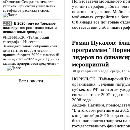
Пользователи мобильного пр
«Освоение Севера: тысяча лет
уточнить график работы или 
успеха». Три сотни уникальных
артефактов расскажут свои…
почтовое отделение. Мобильн
мобильных устройств на базе 
С 8 января все почтовые отде
В 2020 году на Таймыре
13:05
соответствии с обычным граф
планируется рост налоговых и
неналоговых доходов
#НОРИЛЬСК. «Таймырский
Роман Пукалов: бла
телеграф» – На сессии
Законодательного собрания края
программам "Норник
депутаты во втором чтении
приняли бюджет-2020 и плановый
лидеров по финанс
период 2021–2022 годов. Один из
мероприятий
главных приоритетов документа –
…
30 декабря 2015 года, среда, 16:3
НОРИЛЬСК. "Таймырский Тел
Все новости
организация "Зеленый патрул
субъектов РФ по итогам уход
составляется с 2007 года и еж
2008 года.
Андрей Нагибин, председатель
"В итоговом рейтинге за 2015
конца октября 2015 года во 
были направлены запросы на 
государственного финансиро