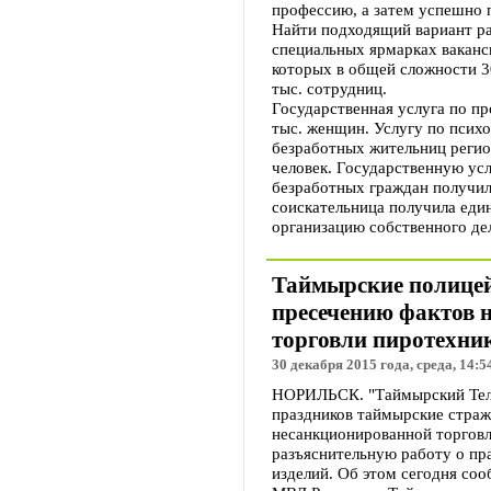
профессию, а затем успешно 
Найти подходящий вариант ра
специальных ярмарках ваканси
которых в общей сложности 3
тыс. сотрудниц.
Государственная услуга по п
тыс. женщин. Услугу по психо
безработных жительниц регион
человек. Государственную ус
безработных граждан получили
соискательница получила ед
организацию собственного де
Таймырские полицей
пресечению фактов 
торговли пиротехни
30 декабря 2015 года, среда, 14:5
НОРИЛЬСК. "Таймырский Теле
праздников таймырские страж
несанкционированной торговл
разъяснительную работу о пр
изделий. Об этом сегодня соо