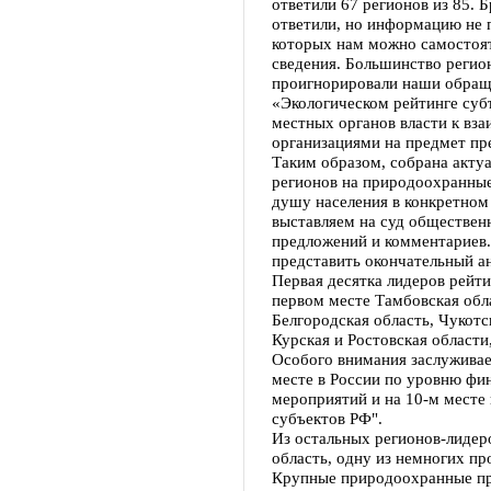
ответили 67 регионов из 85. 
ответили, но информацию не п
которых нам можно самостоя
сведения. Большинство регио
проигнорировали наши обраще
«Экологическом рейтинге суб
местных органов власти к вз
организациями на предмет п
Таким образом, собрана акту
регионов на природоохранные 
душу населения в конкретном
выставляем на суд обществен
предложений и комментариев.
представить окончательный ан
Первая десятка лидеров рейт
первом месте Тамбовская обла
Белгородская область, Чукотс
Курская и Ростовская области
Особого внимания заслуживае
месте в России по уровню ф
мероприятий и на 10-м месте
субъектов РФ".
Из остальных регионов-лиде
область, одну из немногих п
Крупные природоохранные пр