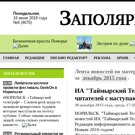
Понедельник
,
24 июня 2019 года
№6 (4675)
Бесконечная красота Поморья
Экстрим по душе
ГЛАВНАЯ
РЕДАКЦИЯ
ПИСЬМО РЕДАКТОРУ
РЕКЛАМА
АРХИВ
Лента новостей по мат
ЛЕНТА НОВОСТЕЙ
за
декабрь 2015 года
.
Любители косплея
15:00
провели фестиваль GeekOn в
ИА "Таймырский Тел
Норильске
читателей с наступ
#НОРИЛЬСК. «Таймырский
телеграф» – Словом geek когда-то
30 декабря 2015 года, среда, 17:3
называли ярмарочных чудаков,
которые выступали на потеху
НОРИЛЬСК. "Таймырский Теле
публике. Сейчас гиками называют
новостей ИА "Таймырский Те
людей, очень сильно увлеченных
Редакция информационного аг
каким-то…
Новым 2016 годом!
Региональный оператор не
14:10
Желаем вам, вашим родным и 