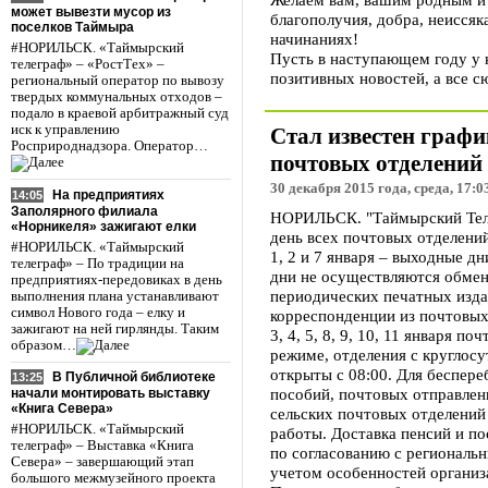
может вывезти мусор из
благополучия, добра, неиссяк
поселков Таймыра
начинаниях!
#НОРИЛЬСК. «Таймырский
Пусть в наступающем году у 
телеграф» – «РостТех» –
позитивных новостей, а все 
региональный оператор по вывозу
твердых коммунальных отходов –
подало в краевой арбитражный суд
иск к управлению
Стал известен граф
Росприроднадзора. Оператор…
почтовых отделений 
30 декабря 2015 года, среда, 17:0
На предприятиях
14:05
Заполярного филиала
НОРИЛЬСК. "Таймырский Телег
«Норникеля» зажигают елки
день всех почтовых отделений
#НОРИЛЬСК. «Таймырский
1, 2 и 7 января – выходные дн
телеграф» – По традиции на
дни не осуществляются обмен
предприятиях-передовиках в день
периодических печатных изд
выполнения плана устанавливают
символ Нового года – елку и
корреспонденции из почтовых
зажигают на ней гирлянды. Таким
3, 4, 5, 8, 9, 10, 11 января 
образом…
режиме, отделения с круглос
открыты с 08:00. Для беспере
В Публичной библиотеке
13:25
пособий, почтовых отправлен
начали монтировать выставку
«Книга Севера»
сельских почтовых отделений
#НОРИЛЬСК. «Таймырский
работы. Доставка пенсий и п
телеграф» – Выставка «Книга
по согласованию с региональ
Севера» – завершающий этап
учетом особенностей организа
большого межмузейного проекта