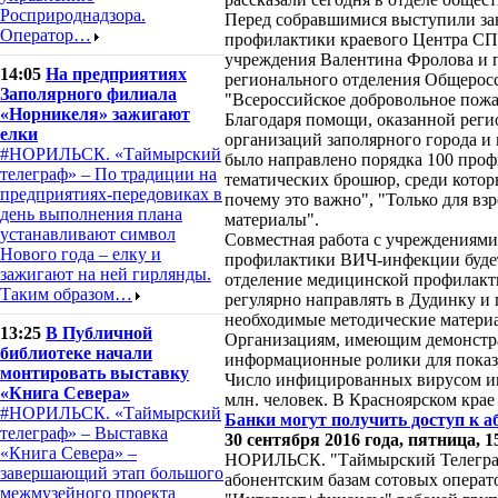
Росприроднадзора.
Перед собравшимися выступили за
Оператор…
профилактики краевого Центра С
учреждения Валентина Фролова и п
14:05
На предприятиях
регионального отделения Общерос
Заполярного филиала
"Всероссийское добровольное пожа
«Норникеля» зажигают
Благодаря помощи, оказанной рег
елки
организаций заполярного города и
#НОРИЛЬСК. «Таймырский
было направлено порядка 100 профи
телеграф» – По традиции на
тематических брошюр, среди которы
предприятиях-передовиках в
почему это важно", "Только для вз
день выполнения плана
материалы".
устанавливают символ
Совместная работа с учреждениями
Нового года – елку и
профилактики ВИЧ-инфекции будет 
зажигают на ней гирлянды.
отделение медицинской профилакт
Таким образом…
регулярно направлять в Дудинку и
необходимые методические материал
13:25
В Публичной
Организациям, имеющим демонстра
библиотеке начали
информационные ролики для показа
монтировать выставку
Число инфицированных вирусом им
«Книга Севера»
млн. человек. В Красноярском крае
#НОРИЛЬСК. «Таймырский
Банки могут получить доступ к а
телеграф» – Выставка
30 сентября 2016 года, пятница, 1
«Книга Севера» –
НОРИЛЬСК. "Таймырский Телеграф"
завершающий этап большого
абонентским базам сотовых операт
межмузейного проекта