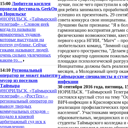
15:00
Любители косплея
лучше, после чего приступили к 
провели фестиваль GeekOn
дня ребята занимались проработкой
в Норильске
успешно их презентовать. 29 сентя
#НОРИЛЬСК. «Таймырский
совета конкурса свои инициативы.
телеграф» – Словом geek
Лучшими были признаны: "Я в бол
когда-то называли
гармонизацию восприятия детьми 
ярмарочных чудаков,
физическими возможностями, квест
которые выступали на
первого курса НГИИ, "Матч" – про
потеху публике. Сейчас
любительских команд, "Зимний сад
гиками называют людей,
городского пространства, "Делаем 
очень сильно увлеченных
уборке квартир одиноким пожилым 
каким-то…
площадки психологической разгрузк
Инициативы должны быть реализов
14:10
Региональный
месяцев, а Молодежный центр ока
оператор не может вывезти
Таймырские специалисты и студ
мусор из поселков
инфекции
Таймыра
30 сентября 2016 года, пятница, 1
#НОРИЛЬСК. «Таймырский
НОРИЛЬСК. "Таймырский Телеграф"
телеграф» – «РостТех» –
состоялся круглый стол на тему "
региональный оператор по
ВИЧ-инфекции в Красноярском кра
вывозу твердых
реализации профилактических про
коммунальных отходов –
населения". Участниками мероприят
подало в краевой
образовательных, медицинских и с
арбитражный суд иск к
студенты Таймырского колледжа и 
управлению
рассказали сегодня в отделе обще