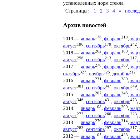
установленных норм стекла.
Страницы:
1
2
3
4
»
послед
Архив новостей
176
218
2019
—
январь
,
февраль
,
мар
196
179
242
август
,
сентябрь
,
октябрь
,
262
180
2018
—
январь
,
февраль
,
мар
256
213
217
август
,
сентябрь
,
октябрь
,
278
360
2017
—
январь
,
февраль
,
мар
327
325
212
октябрь
,
ноябрь
,
декабрь
231
380
2016
—
январь
,
февраль
,
мар
381
347
349
август
,
сентябрь
,
октябрь
,
207
345
2015
—
январь
,
февраль
,
мар
346
431
473
август
,
сентябрь
,
октябрь
,
108
290
2014
—
январь
,
февраль
,
мар
273
260
223
август
,
сентябрь
,
октябрь
,
279
314
2013
—
январь
,
февраль
,
мар
283
297
317
август
,
сентябрь
,
октябрь
,
105
438
2012
—
январь
,
февраль
,
мар