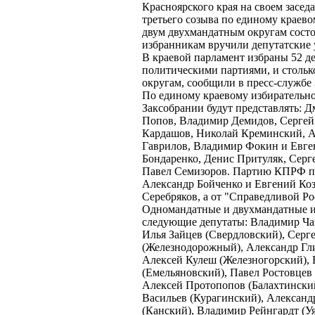
Красноярского края на своем засед
третьего созыва по единому краев
двум двухмандатным округам сост
избранникам вручили депутатские 
В краевой парламент избраны 52 де
политическими партиями, и столь
округам, сообщили в пресс-службе 
По единому краевому избирательно
Заксобрании будут представлять: 
Попов, Владимир Демидов, Сергей
Кардашов, Николай Креминский, А
Гаврилов, Владимир Фокин и Евге
Бондаренко, Денис Притуляк, Серг
Павел Семизоров. Партию КПРФ пр
Александр Бойченко и Евгений Ко
Серебряков, а от "Справедливой Р
Одномандатные и двухмандатные из
следующие депутаты: Владимир Ча
Илья Зайцев (Свердловский), Серг
(Железнодорожный), Александр Гли
Алексей Кулеш (Железногорский),
(Емельяновский), Павел Ростовцев
Алексей Протопопов (Балахтинский
Васильев (Курагинский), Алексан
(Канский), Владимир Рейнгардт (У