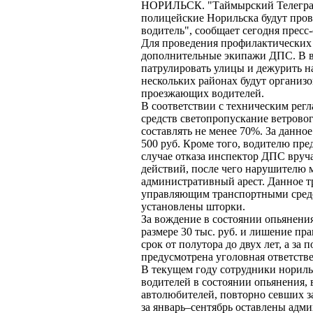
НОРИЛЬСК. "Таймырский Телеграф
полицейские Норильска будут про
водитель", сообщает сегодня прес
Для проведения профилактических
дополнительные экипажи ДПС. В в
патрулировать улицы и дежурить на 
нескольких районах будут организо
проезжающих водителей.
В соответствии с техническим рег
средств светопропускание ветровог
составлять не менее 70%. За данн
500 руб. Кроме того, водителю пред
случае отказа инспектор ДПС вруч
действий, после чего нарушителю м
административный арест. Данное т
управляющим транспортными средс
установлены шторки.
За вождение в состоянии опьянени
размере 30 тыс. руб. и лишение пр
срок от полутора до двух лет, а за
предусмотрена уголовная ответстве
В текущем году сотрудники нориль
водителей в состоянии опьянения,
автолюбителей, повторно севших з
за январь–сентябрь оставлены адм