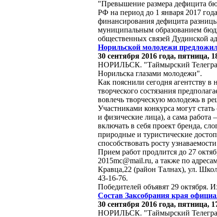
"Превышение размера дефицита бю
РФ на период до 1 января 2017 года
финансирования дефицита разниц
муниципальным образованием бюдж
общественных связей Дудинской а
Норильской молодежи предложили
30 сентября 2016 года, пятница, 1
НОРИЛЬСК. "Таймырский Телеграф" 
Норильска глазами молодежи".
Как пояснили сегодня агентству в
творческого состязания предполага
вовлечь творческую молодежь в ре
Участниками конкурса могут стать с
и физические лица), а сама работа 
включать в себя проект бренда, сло
природные и туристические достоп
способствовать росту узнаваемости
Прием работ продлится до 27 октя
2015mc@mail.ru, а также по адресам
Кравца,22 (район Талнах), ул. Шко
43-16-76.
Победителей объявят 29 октября. 
Состав Заксобрания края официа
30 сентября 2016 года, пятница, 1
НОРИЛЬСК. "Таймырский Телеграф