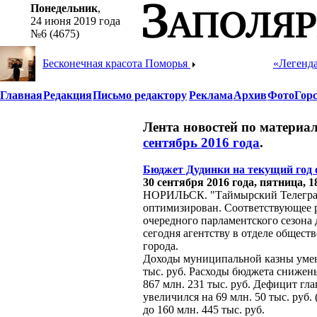
Понедельник
,
24 июня 2019 года
№6 (4675)
Бесконечная красота Поморья
«Легенд
Главная
Редакция
Письмо редактору
Реклама
Архив
Фото
Гор
Лента новостей по материа
сентябрь 2016 года
.
Бюджет Дудинки на текущий год
30 сентября 2016 года, пятница, 1
НОРИЛЬСК. "Таймырский Телеграф
оптимизирован. Соответствующее 
очередного парламентского сезона
сегодня агентству в отделе общес
города.
Доходы муниципальной казны умень
тыс. руб. Расходы бюджета снижены 
867 млн. 231 тыс. руб. Дефицит г
увеличился на 69 млн. 50 тыс. руб
до 160 млн. 445 тыс. руб.