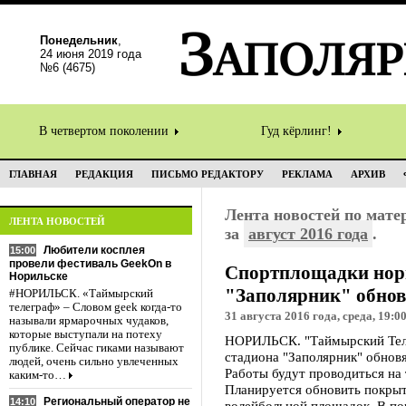
Понедельник
,
24 июня 2019 года
№6 (4675)
В четвертом поколении
Гуд кёрлинг!
ГЛАВНАЯ
РЕДАКЦИЯ
ПИСЬМО РЕДАКТОРУ
РЕКЛАМА
АРХИВ
Лента новостей по мат
ЛЕНТА НОВОСТЕЙ
за
август 2016 года
.
Любители косплея
15:00
провели фестиваль GeekOn в
Спортплощадки нор
Норильске
"Заполярник" обнов
#НОРИЛЬСК. «Таймырский
телеграф» – Словом geek когда-то
31 августа 2016 года, среда, 19:0
называли ярмарочных чудаков,
которые выступали на потеху
НОРИЛЬСК. "Таймырский Теле
публике. Сейчас гиками называют
стадиона "Заполярник" обновя
людей, очень сильно увлеченных
Работы будут проводиться на
каким-то…
Планируется обновить покры
Региональный оператор не
14:10
волейбольной площадок. В п