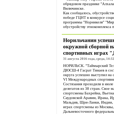
обрядовом празднике "Алхала
Вилючинске.
Как сообщалось, обустройств
победе ГЦНТ в конкурсе соци
программы "Норникеля" "Мир
обустройству этнокомплекса п
Норильчанин успешн
окружной сборной 
спортивных играх "
31 августа 2016 года, среда, 14:3
НОРИЛЬСК. "Таймырский Теле
ДЮСШ-4 Гасрат Тинаев в сос
округа успешно выступил на 
VI Международных спортивны
Состязания проходили в июле 
делегатов из 38 стран. Свое 
спортсмены Бахрейна, Вьетна
Саудовской Аравии, Ирака, И
Мальдив, Шри-Ланки, Индии, 
играх спортсмены из Москвы,
Дальневосточного федеральны