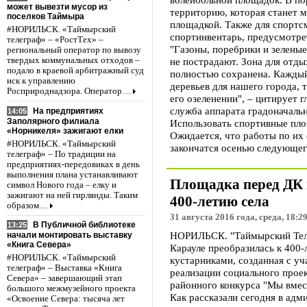
может вывезти мусор из
территорию, которая станет 
поселков Таймыра
площадкой. Также для спортс
#НОРИЛЬСК. «Таймырский
спортинвентарь, предусмотре
телеграф» – «РостТех» –
"Газоны, поребрики и зеленые
региональный оператор по вывозу
твердых коммунальных отходов –
не пострадают. Зона для отды
подало в краевой арбитражный суд
полностью сохранена. Каждый
иск к управлению
деревьев для нашего города, 
Росприроднадзора. Оператор…
его озеленении", – цитирует 
служба аппарата градоначальн
На предприятиях
14:05
Заполярного филиала
Использовать спортивные пло
«Норникеля» зажигают елки
Ожидается, что работы по их
#НОРИЛЬСК. «Таймырский
закончатся осенью следующег
телеграф» – По традиции на
предприятиях-передовиках в день
выполнения плана устанавливают
Площадка перед ДК 
символ Нового года – елку и
зажигают на ней гирлянды. Таким
400-летию села
образом…
31 августа 2016 года, среда, 18:2
В Публичной библиотеке
13:25
НОРИЛЬСК. "Таймырский Теле
начали монтировать выставку
«Книга Севера»
Карауле преобразилась к 400-
#НОРИЛЬСК. «Таймырский
кустарниками, созданная с уч
телеграф» – Выставка «Книга
реализации социального проек
Севера» – завершающий этап
районного конкурса "Мы вмес
большого межмузейного проекта
Как рассказали сегодня в адм
«Освоение Севера: тысяча лет