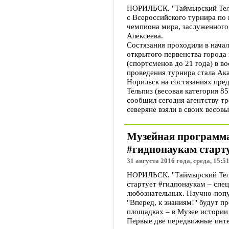
НОРИЛЬСК. "Таймырский Телег
с Всероссийского турнира по 
чемпиона мира, заслуженного
Алексеева.
Состязания проходили в начал
открытого первенства города
(спортсменов до 21 года) в в
проведения турнира стала Ак
Норильск на состязаниях пр
Тельпиз (весовая категория 85
сообщил сегодня агентству т
северяне взяли в своих весов
Музейная программа
#гидпонаукам старту
31 августа 2016 года, среда, 15:5
НОРИЛЬСК. "Таймырский Телег
стартует #гидпонаукам – спе
любознательных. Научно-попу
"Вперед, к знаниям!" будут п
площадках – в Музее истории
Первые две передвижные инте