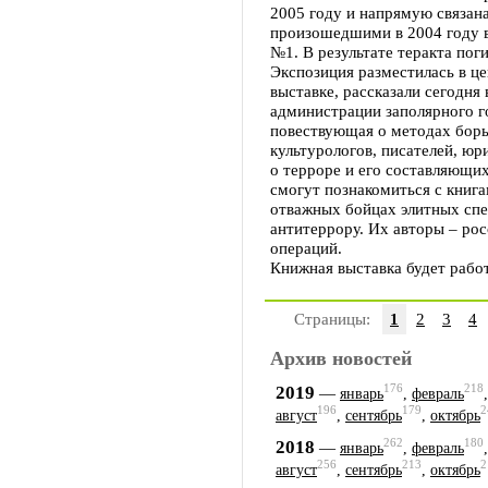
2005 году и напрямую связан
произошедшими в 2004 году в
№1. В результате теракта поги
Экспозиция разместилась в ц
выставке, рассказали сегодня
администрации заполярного го
повествующая о методах борь
культурологов, писателей, юр
о терроре и его составляющи
смогут познакомиться с книга
отважных бойцах элитных спе
антитеррору. Их авторы – ро
операций.
Книжная выставка будет работ
Страницы:
1
2
3
4
Архив новостей
176
218
2019
—
январь
,
февраль
196
179
2
август
,
сентябрь
,
октябрь
262
180
2018
—
январь
,
февраль
256
213
2
август
,
сентябрь
,
октябрь