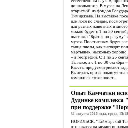
естественным наукам, ориент
дошкольников. В музее на Ле
открытий" из фондов Государс
Тимирязева. На выставке посе
или лося по следам, посмотре
для разных животных и многое
можно будет с 1 по 30 сентяб
выставка "Братья по разуму"
музея. Посетителям будут ра
танца пчелы, как выглядят пон
мартышек, насколько хорошо 
– в географии. С 1 по 25 сен
Талнахе, а с 1 по 30 октября 
Квесты предусматривают зада
Выиграть призы помогут знани
командная слаженность.
Опыт Камчатки испо
Дудинке комплекса 
при поддержке "Нор
31 августа 2016 года, среда, 15:1
НОРИЛЬСК. "Таймырский Теле
отправятся на межрегиональн