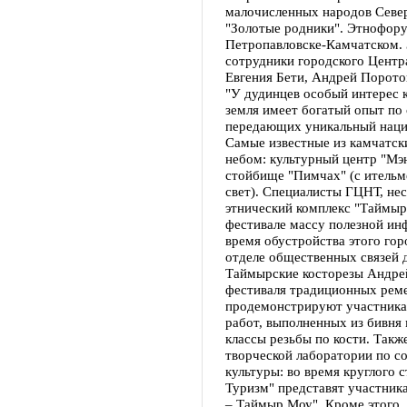
малочисленных народов Север
"Золотые родники". Этнофорум
Петропавловске-Камчатском. 
сотрудники городского Центр
Евгения Бети, Андрей Порото
"У дудинцев особый интерес 
земля имеет богатый опыт по 
передающих уникальный наци
Самые известные из камчатс
небом: культурный центр "Мэн
стойбище "Пимчах" (с ительм
свет). Специалисты ГЦНТ, не
этнический комплекс "Таймыр
фестивале массу полезной ин
время обустройства этого гор
отделе общественных связей 
Таймырские косторезы Андре
фестиваля традиционных реме
продемонстрируют участникам
работ, выполненных из бивня 
классы резьбы по кости. Такж
творческой лаборатории по с
культуры: во время круглого с
Туризм" представят участник
– Таймыр Моу". Кроме этого,