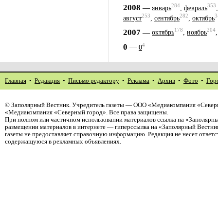
284
353
2008
—
январь
,
февраль
253
282
3
август
,
сентябрь
,
октябрь
178
204
2007
—
октябрь
,
ноябрь
4
0
—
0
Главная
•
Редакция
•
Письмо редактору
•
Реклама
•
Архив
•
Фото
•
Гор
©
Заполярный Вестник
. Учредитель газеты — ООО «Медиакомпания «Северн
«Медиакомпания «Северный город». Все права защищены.
При полном или частичном использовании материалов ссылка на «Заполярны
размещении материалов в интернете — гиперссылка на «Заполярный Вестник
газеты не предоставляет справочную информацию. Редакция не несет ответ
содержащуюся в рекламных объявлениях.