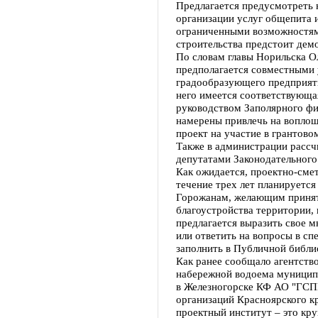
Предлагается предусмотреть
организации услуг общепита и
ограниченными возможностям
строительства предстоит дем
По словам главы Норильска О
предполагается совместными
градообразующего предприятия
него имеется соответствующа
руководством Заполярного фи
намерены привлечь на воплощ
проект на участие в грантово
Также в администрации рассч
депутатами Законодательного
Как ожидается, проектно-смет
течение трех лет планируется
Горожанам, желающим принять
благоустройства территории,
предлагается выразить свое 
или ответить на вопросы в с
заполнить в Публичной библи
Как ранее сообщало агентство
набережной водоема муницип
в Железногорске КФ АО "ГСП
организаций Красноярского к
проектный институт – это кр