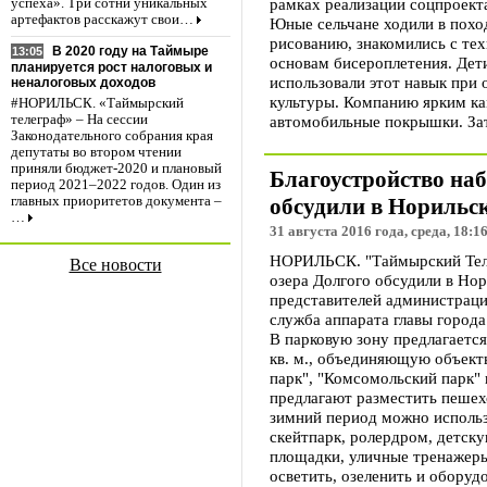
рамках реализации соцпроекта
успеха». Три сотни уникальных
артефактов расскажут свои…
Юные сельчане ходили в поход
рисованию, знакомились с тех
В 2020 году на Таймыре
13:05
основам бисероплетения. Дети
планируется рост налоговых и
использовали этот навык при
неналоговых доходов
культуры. Компанию ярким к
#НОРИЛЬСК. «Таймырский
автомобильные покрышки. Зат
телеграф» – На сессии
Законодательного собрания края
депутаты во втором чтении
приняли бюджет-2020 и плановый
Благоустройство наб
период 2021–2022 годов. Один из
обсудили в Норильс
главных приоритетов документа –
…
31 августа 2016 года, среда, 18:1
НОРИЛЬСК. "Таймырский Теле
Все новости
озера Долгого обсудили в Но
представителей администраци
служба аппарата главы города
В парковую зону предлагаетс
кв. м., объединяющую объект
парк", "Комсомольский парк" 
предлагают разместить пешех
зимний период можно использ
скейтпарк, ролердром, детск
площадки, уличные тренажер
осветить, озеленить и обору