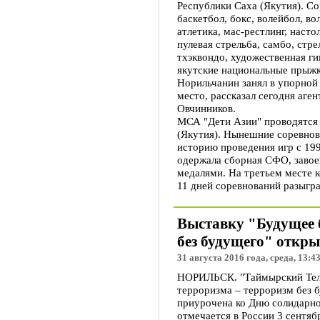
Республики Саха (Якутия). Со
баскетбол, бокс, волейбол, во
атлетика, мас-рестлинг, насто
пулевая стрельба, самбо, стре
тхэквондо, художественная г
якутские национальные прыжк
Норильчанин занял в упорной 
место, рассказал сегодня аге
Овчинников.
МСА "Дети Азии" проводятся 
(Якутия). Нынешние соревно
историю проведения игр с 19
одержала сборная СФО, завоев
медалями. На третьем месте к
11 дней соревнований разыгра
Выставку "Будущее б
без будущего" откры
31 августа 2016 года, среда, 13:4
НОРИЛЬСК. "Таймырский Теле
терроризма – терроризм без 
приурочена ко Дню солидарно
отмечается в России 3 сентяб