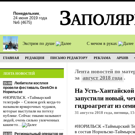
Понедельник
,
24 июня 2019 года
№6 (4675)
Экстрим по душе
С мечом в руках
ГЛАВНАЯ
РЕДАКЦИЯ
ПИСЬМО РЕДАКТОРУ
РЕКЛАМА
АРХИВ
Лента новостей по мат
ЛЕНТА НОВОСТЕЙ
за
август 2018 года
.
Любители косплея
15:00
провели фестиваль GeekOn в
На Усть-Хантайской
Норильске
запустили новый, че
#НОРИЛЬСК. «Таймырский
телеграф» – Словом geek когда-то
гидроагрегат из сем
называли ярмарочных чудаков,
которые выступали на потеху
31 августа 2018 года, пятница, 15
публике. Сейчас гиками называют
людей, очень сильно увлеченных
каким-то…
#НОРИЛЬСК «Таймырский Тел
в состав Норильско-Таймырск
Региональный оператор не
14:10