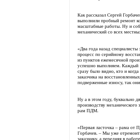
Как рассказал Сергей Горбачев
выполнили пробный ремонт ко
масштабные работы. Ну и соб
механический со всех местны
«Два года назад специалисты 
процесс по серийному восста
из пунктов ежемесячной про
успешно выполняем. Каждый 
сразу было видно, кто и когд
заказчика на восстановленных
подверженные износу, так он
Ну а в этом году, буквально 
производству механического 
рам ПДМ.
«Первая ласточка – рама от 
Горбачев. – Мы уже отремонт
заказчику, а передняя в работ