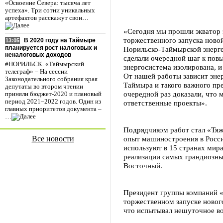
«Освоение Севера: тысяча лет
успеха». Три сотни уникальных
артефактов расскажут свои…
«Сегодня мы прошли экватор э
торжественного запуска ново
В 2020 году на Таймыре
13:05
планируется рост налоговых и
Норильско-Таймырской энерг
неналоговых доходов
сделали очередной шаг к пов
#НОРИЛЬСК. «Таймырский
энергосистема изолирована, и
телеграф» – На сессии
От нашей работы зависит эне
Законодательного собрания края
Таймыра и такого важного пр
депутаты во втором чтении
очередной раз доказали, что
приняли бюджет-2020 и плановый
период 2021–2022 годов. Один из
ответственные проекты».
главных приоритетов документа –
…
Подрядчиком работ стал «Тя
Все новости
опыт машиностроения в Росс
используют в 15 странах мира
реализации самых грандиозны
Восточный.
Президент группы компаний 
торжественном запуске новог
что испытывал нешуточное во