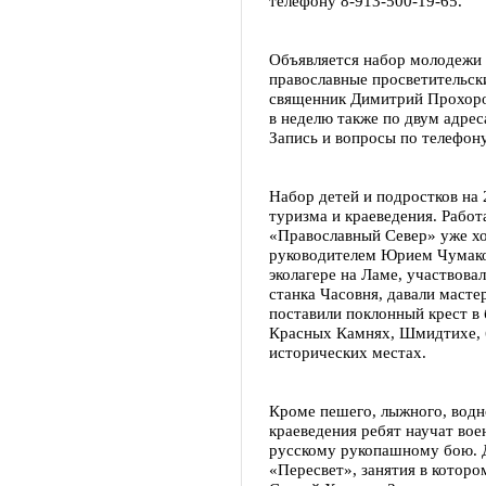
телефону 8-913-500-19-65.
Объявляется набор молодежи 
православные просветительск
священник Димитрий Прохоров
в неделю также по двум адрес
Запись и вопросы по телефону
Набор детей и подростков на 
туризма и краеведения. Рабо
«Православный Север» уже хо
руководителем Юрием Чумако
эколагере на Ламе, участвова
станка Часовня, давали масте
поставили поклонный крест в 
Красных Камнях, Шмидтихе, 
исторических местах.
Кроме пешего, лыжного, водно
краеведения ребят научат во
русскому рукопашному бою. Д
«Пересвет», занятия в котор