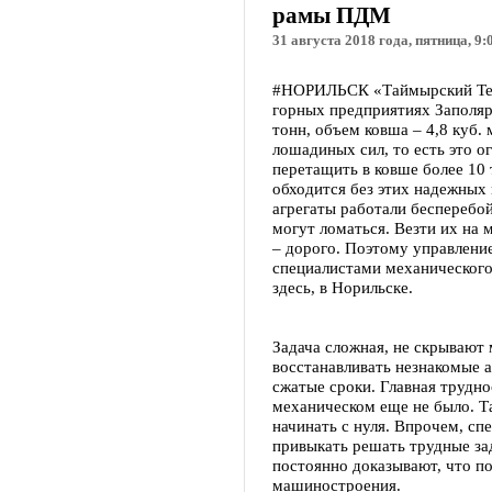
рамы ПДМ
31 августа 2018 года, пятница, 9:
#НОРИЛЬСК «Таймырский Тел
горных предприятиях Заполяр
тонн, объем ковша – 4,8 куб.
лошадиных сил, то есть это о
перетащить в ковше более 10 
обходится без этих надежных
агрегаты работали бесперебо
могут ломаться. Везти их на 
– дорого. Поэтому управлени
специалистами механического
здесь, в Норильске.
Задача сложная, не скрывают
восстанавливать незнакомые а
сжатые сроки. Главная трудно
механическом еще не было. Та
начинать с нуля. Впрочем, сп
привыкать решать трудные за
постоянно доказывают, что п
машиностроения.