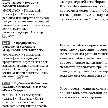
электроэнергией весь Норильс
может вывезти мусор из
Игарку. Нынешний запуск гид
поселков Таймыра
программы модернизации обо
#НОРИЛЬСК. «Таймырский
телеграф» – «РостТех» –
НТЭК приняли в 2012 году. О
региональный оператор по вывозу
отработало более 40 лет и ну
твердых коммунальных отходов –
подало в краевой арбитражный суд
иск к управлению
Росприроднадзора. Оператор…
На предприятиях
14:05
После разработки проектно-с
Заполярного филиала
морально устаревшие поворо
«Норникеля» зажигают елки
(всего их семь) решили менят
#НОРИЛЬСК. «Таймырский
началась работа на первом пу
телеграф» – По традиции на
предприятиях-передовиках в день
провели первые испытания но
выполнения плана устанавливают
мегаватта при частоте вращен
символ Нового года – елку и
станции запустили уже четвер
зажигают на ней гирлянды. Таким
года заменят оставшиеся три.
образом…
В Публичной библиотеке
13:25
начали монтировать выставку
Этот проект – один из самых 
«Книга Севера»
общая стоимость составит бо
#НОРИЛЬСК. «Таймырский
на каждую новую турбину.
телеграф» – Выставка «Книга
Севера» – завершающий этап
большого межмузейного проекта