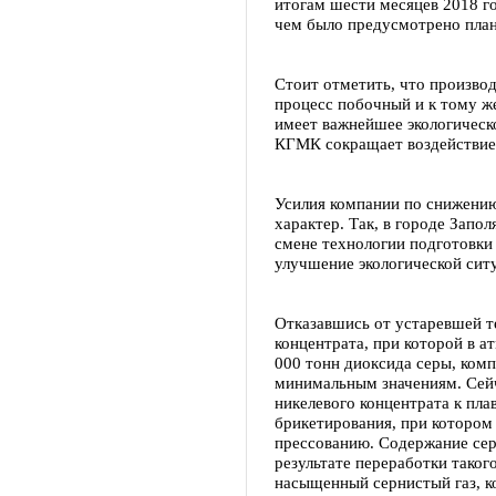
итогам шести месяцев 2018 г
чем было предусмотрено пла
Стоит отметить, что произво
процесс побочный и к тому ж
имеет важнейшее экологическо
КГМК сокращает воздействие
Усилия компании по снижению
характер. Так, в городе Запол
смене технологии подготовки
улучшение экологической сит
Отказавшись от устаревшей т
концентрата, при которой в 
000 тонн диоксида серы, комп
минимальным значениям. Сейч
никелевого концентрата к пла
брикетирования, при котором
прессованию. Содержание сер
результате переработки таког
насыщенный сернистый газ, ко