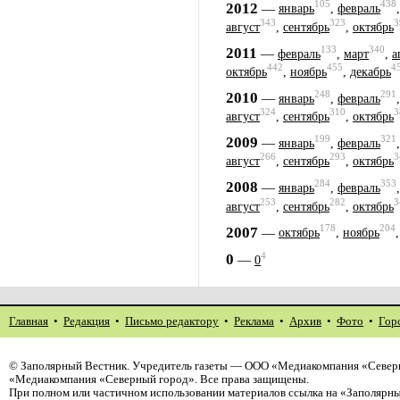
105
438
2012
—
январь
,
февраль
343
323
3
август
,
сентябрь
,
октябрь
133
340
2011
—
февраль
,
март
,
а
442
455
4
октябрь
,
ноябрь
,
декабрь
248
291
2010
—
январь
,
февраль
324
310
3
август
,
сентябрь
,
октябрь
199
321
2009
—
январь
,
февраль
266
293
3
август
,
сентябрь
,
октябрь
284
353
2008
—
январь
,
февраль
253
282
3
август
,
сентябрь
,
октябрь
178
204
2007
—
октябрь
,
ноябрь
4
0
—
0
Главная
•
Редакция
•
Письмо редактору
•
Реклама
•
Архив
•
Фото
•
Гор
©
Заполярный Вестник
. Учредитель газеты — ООО «Медиакомпания «Северн
«Медиакомпания «Северный город». Все права защищены.
При полном или частичном использовании материалов ссылка на «Заполярны