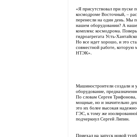
«Я присутствовал при пуске п
космодроме Восточный, – расс
перенесли на один день. Мы п
нашем оборудовании? А наше 
комплекс космодрома. Поверьт
гидроагрегата Усть-Хантайск
Но все идет хорошо, и это ст
совместной работе, которую 
НТЭК».
Машиностроители создали и у
оборудование, предназначенн
По словам Сергея Трифонова, 
мощные, но и значительно де
это их более высокая надежно
ГЭС, к тому же изолированной
подчеркнул Сергей Липин.
Приехал на запуск новой тур