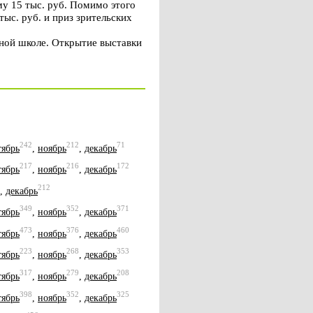
у 15 тыс. руб. Помимо этого
ыс. руб. и приз зрительских
нной школе. Открытие выставки
242
212
71
тябрь
,
ноябрь
,
декабрь
217
216
172
тябрь
,
ноябрь
,
декабрь
212
,
декабрь
349
352
371
тябрь
,
ноябрь
,
декабрь
473
376
460
тябрь
,
ноябрь
,
декабрь
223
268
353
тябрь
,
ноябрь
,
декабрь
317
279
208
тябрь
,
ноябрь
,
декабрь
398
352
325
тябрь
,
ноябрь
,
декабрь