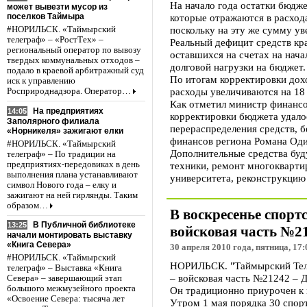
На начало года остатки бюдже
может вывезти мусор из
поселков Таймыра
которые отражаются в расход
поскольку на эту же сумму у
#НОРИЛЬСК. «Таймырский
телеграф» – «РостТех» –
Реальный дефицит средств кра
региональный оператор по вывозу
оставшихся на счетах на нач
твердых коммунальных отходов –
долговой нагрузки на бюджет.
подало в краевой арбитражный суд
По итогам корректировки дохо
иск к управлению
расходы увеличиваются на 18 
Росприроднадзора. Оператор…
Как отметил министр финансо
На предприятиях
14:05
корректировки бюджета удало
Заполярного филиала
перераспределения средств, 
«Норникеля» зажигают елки
финансов региона Романа Оди
#НОРИЛЬСК. «Таймырский
Дополнительные средства буд
телеграф» – По традиции на
предприятиях-передовиках в день
техники, ремонт многокварти
выполнения плана устанавливают
университета, реконструкцию
символ Нового года – елку и
зажигают на ней гирлянды. Таким
образом…
В воскресенье спор
В Публичной библиотеке
13:25
войсковая часть №2
начали монтировать выставку
«Книга Севера»
30 апреля 2010 года, пятница, 17:
#НОРИЛЬСК. «Таймырский
НОРИЛЬСК. "Таймырский Теле
телеграф» – Выставка «Книга
– войсковая часть №21242 – 
Севера» – завершающий этап
большого межмузейного проекта
Он традиционно приурочен к 
«Освоение Севера: тысяча лет
Утром 1 мая порядка 30 спорт