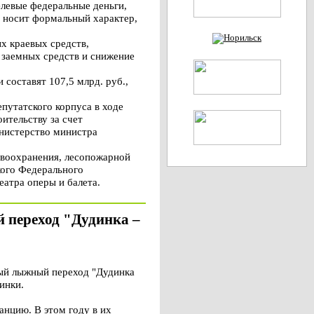
елевые федеральные деньги,
 носит формальный характер,
ых краевых средств,
 заемных средств и снижение
 составят 107,5 млрд. руб.,
путатского корпуса в ходе
ительству за счет
инистерство министра
авоохранения, лесопожарной
кого Федерального
атра оперы и балета.
 переход "Дудинка –
ый лыжный переход "Дудинка
инки.
анцию. В этом году в их