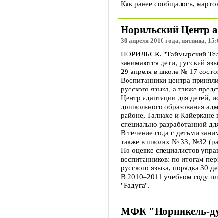
Как ранее сообщалось, мартов
Норильский Центр а
30 апреля 2010 года, пятница, 15:
НОРИЛЬСК. "Таймырский Телег
занимаются дети, русский язы
29 апреля в школе № 17 сост
Воспитанники центра приняли
русского языка, а также пред
Центр адаптации для детей, 
дошкольного образования адм
районе, Талнахе и Кайеркане
специально разработанной дл
В течение года с детьми зани
также в школах № 33, №32 (р
По оценке специалистов упра
воспитанников: по итогам пе
русского языка, порядка 30 д
В 2010–2011 учебном году пла
"Радуга".
МФК "Норникель-ду