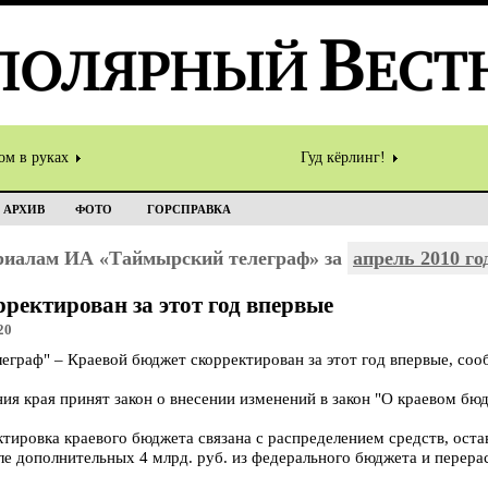
ом в руках
Гуд кёрлинг!
АРХИВ
ФОТО
ГОРСПРАВКА
ериалам ИА «Таймырский телеграф» за
апрель 2010 го
ректирован за этот год впервые
20
раф" – Краевой бюджет скорректирован за этот год впервые, со
ния края принят закон о внесении изменений в закон "О краевом бю
тировка краевого бюджета связана с распределением средств, оста
але дополнительных 4 млрд. руб. из федерального бюджета и перер