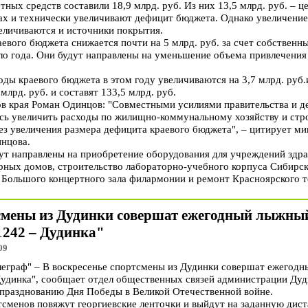
тных средств составили 18,9 млрд. руб. Из них 13,5 млрд. руб. – ц
ах и технически увеличивают дефицит бюджета. Однако увеличение
величиваются и источники покрытия.
евого бюджета снижается почти на 5 млрд. руб. за счет собственн
ало года. Они будут направлены на уменьшение объема привлечения
ды краевого бюджета в этом году увеличиваются на 3,7 млрд. руб.и
млрд. руб. и составят 133,5 млрд. руб.
в края Роман Одинцов: "Совместными усилиями правительства и де
сь увеличить расходы по жилищно-коммунальному хозяйству и стро
без увеличения размера дефицита краевого бюджета", – цитирует м
нцова.
ут направлены на приобретение оборудования для учреждений здр
рных домов, строительство лабораторно-учебного корпуса Сибирс
 Большого концертного зала филармонии и ремонт Красноярского те
тсмены из Дудинки совершат ежегодный лыжный
1242 – Дудинка"
09
граф" – В воскресенье спортсмены из Дудинки совершат ежегодн
Дудинка", сообщает отдел общественных связей администрации Дуд
празднованию Дня Победы в Великой Отечественной войне.
сменов повяжут георгиевские ленточки и выйдут на заданную дист