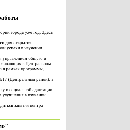
работы
рии города уже год. Здесь
со дня открытия.
вои успехи в изучении
ан управлением общего и
роживающих в Центральном
а в рамках программы,
 №17 (Центральный район), а
ку в социальной адаптации
е улучшения в изучении
диться занятия центра
мо"