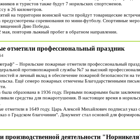
жников и туристов также будут 7 норильских спортсменов.
ссу в 26 километров.
тий на территории воинской части пройдут товарищеские встречи 
а предусмотрены соревнования по мини-футболу. Спортивные меро
освященной Дню Победы.
 мая, повторив лыжный пробег в обратном направлении.
е отметили профессиональный праздник
54
граф" – Норильские пожарные отметили профессиональный празд
деральной противопожарной службы №7 за высокий профессионали
ностей и личный вклад в обеспечение пожарной безопасности на т
льска. Ещё семеро пожарных отмечены Благодарственными письмам
ти.
 была образована в 1936 году. Первыми пожарными были заключенн
вливали средства для пожаротушения. В настоящее время в нориль
.
е отметили в 1649 году. Царь Алексей Михайлович подписал указ 
аз о Градском благочинии". Документ стал основой для формиро
и производственной деятельности "Норникеля" 