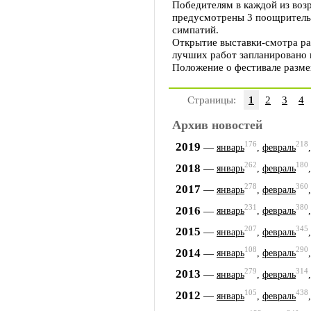
Победителям в каждой из воз
предусмотрены 3 поощрительны
симпатий.
Открытие выставки-смотра ра
лучших работ запланировано н
Положение о фестивале размещ
Страницы:
1
2
3
4
Архив новостей
176
218
2019
—
январь
,
февраль
262
180
2018
—
январь
,
февраль
278
360
2017
—
январь
,
февраль
231
380
2016
—
январь
,
февраль
207
345
2015
—
январь
,
февраль
108
290
2014
—
январь
,
февраль
279
314
2013
—
январь
,
февраль
105
438
2012
—
январь
,
февраль