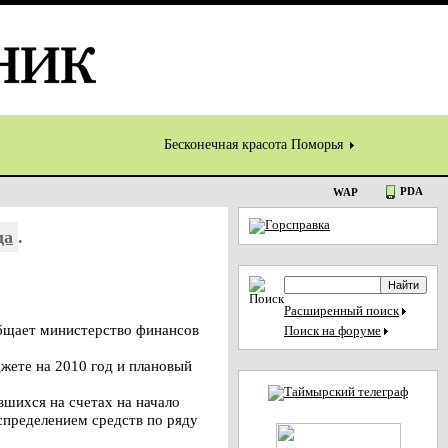
Бесконечная красота Поморья
PDA
WAP
да
.
Расширенный поиск
общает министерство финансов
Поиск на форуме
джете на 2010 год и плановый
вшихся на счетах на начало
аспределением средств по ряду