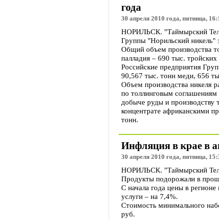
года
30 апреля 2010 года, пятница, 16:
НОРИЛЬСК. "Таймырский Теле
Группы "Норильский никель" за
Общий объем производства тов
палладия – 690 тыс. тройских
Российские предприятия Групп
90,567 тыс. тонн меди, 656 т
Объем производства никеля ра
по толлинговым соглашениям 
добыче руды и производству т
концентрате африканскими пре
тонн.
Инфляция в крае в а
30 апреля 2010 года, пятница, 15:
НОРИЛЬСК. "Таймырский Телег
Продукты подорожали в прошл
С начала года цены в регионе
услуги – на 7,4%.
Стоимость минимального набор
руб.