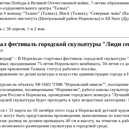
етию Победы в Великой Отечественной войне, 7-летию образовани
о-оздоровительного центра "Талнах".
 6 команд: "Талнах" (Талнах), Black (Талнах), "Северные львы" (Ка
ального института (Центральный район Норильска) и All Stars (Дуд
с 30 апреля, 1 и 2 мая.
вал фестиваль городской скульптуры "Люди 
50
раф" – В Норильске стартовал фестиваль городской скульптуры 
мках празднования 75-летия Норильского комбината, 50-летия со д
дня присвоения Талнаху статуса рабочего поселка.
равление по делам культуры и искусства администрации города и 
курсии на объекты ЗФ ОАО "ГМК "Норильский никель"", посещение
экспозициями, посвященными "Норникелю", работа школы скульптора
ров России и Норильска, проведение городского конкурса "Лучший
дской скульптуры будет проходить в трех возрастных категориях: 14
я с 31 марта по 10 октября этого года в Норильской детской худож
с могут быть представлены произведения, выполненные из пластили
там: размер не должен превышать 40 см в высоту, на этикетке к ра
о возможного размещения скульптуры в городской среде.