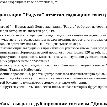
ская инфляция в крае составила 0,7%.
даптации "Радуга" отметил годовщину своей 
03
раф" – Норильский Центр адаптации "Радуга" работает на террито
к для которых не является родным.
оялся отчетный концерт центра адаптации, посвященный годовщине 
 участие в театрализованном представлении, продемонстрировав с
ставили зрителям вокальные и танцевальные номера.
испытывающих затруднения при изучении русского языка, был созд
инистрации Норильска весной прошлого года. Более 120 детей, п
 приступили к дополнительным занятиям по изучению русского язык
я них управлением образования.
мались учителя, логопеды и психологи. Занятия проходили в школе
айоны Талнах и Кайеркан).
вления образования, работа центра показала положительную динами
рвого года обучения у большинства учеников отмечены значительны
етей больше не нуждаются в дополнительном обучении.
нируется увеличить количество школ, на базе которых будут прово
бль" сыграл с дублирующим составом "Дина