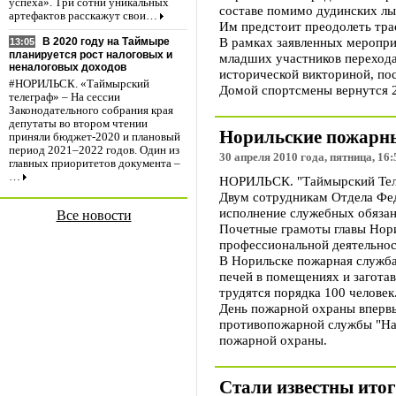
успеха». Три сотни уникальных
составе помимо дудинских лы
артефактов расскажут свои…
Им предстоит преодолеть тра
В рамках заявленных мероприя
В 2020 году на Таймыре
13:05
планируется рост налоговых и
младших участников переход
неналоговых доходов
исторической викториной, п
#НОРИЛЬСК. «Таймырский
Домой спортсмены вернутся 2
телеграф» – На сессии
Законодательного собрания края
депутаты во втором чтении
Норильские пожарны
приняли бюджет-2020 и плановый
период 2021–2022 годов. Один из
30 апреля 2010 года, пятница, 16:
главных приоритетов документа –
…
НОРИЛЬСК. "Таймырский Теле
Двум сотрудникам Отдела Фе
исполнение служебных обязан
Все новости
Почетные грамоты главы Нори
профессиональной деятельнос
В Норильске пожарная служба
печей в помещениях и загота
трудятся порядка 100 человек
День пожарной охраны впервы
противопожарной службы "Нак
пожарной охраны.
Стали известны итог