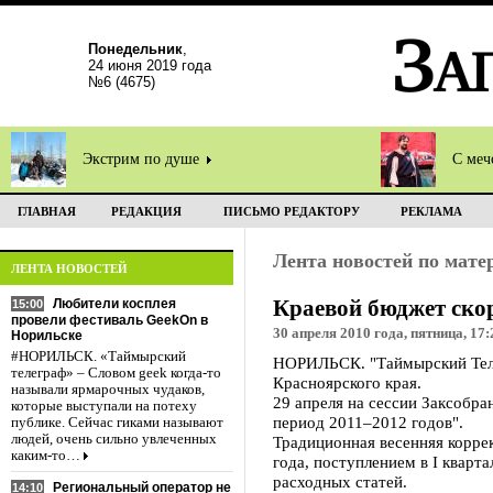
Понедельник
,
24 июня 2019 года
№6 (4675)
Экстрим по душе
С меч
ГЛАВНАЯ
РЕДАКЦИЯ
ПИСЬМО РЕДАКТОРУ
РЕКЛАМА
Лента новостей по мат
ЛЕНТА НОВОСТЕЙ
Краевой бюджет скор
Любители косплея
15:00
провели фестиваль GeekOn в
30 апреля 2010 года, пятница, 17:
Норильске
#НОРИЛЬСК. «Таймырский
НОРИЛЬСК. "Таймырский Телег
телеграф» – Словом geek когда-то
Красноярского края.
называли ярмарочных чудаков,
29 апреля на сессии Заксобра
которые выступали на потеху
период 2011–2012 годов".
публике. Сейчас гиками называют
людей, очень сильно увлеченных
Традиционная весенняя коррек
каким-то…
года, поступлением в I кварт
расходных статей.
Региональный оператор не
14:10