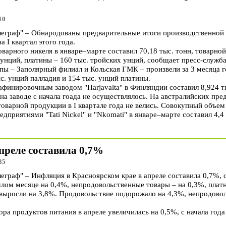
10
граф" – Обнародованы предварительные итоги производственной 
 I квартал этого года.
арного никеля в январе–марте составил 70,18 тыс. тонн, товарной 
 унций, платины – 160 тыс. тройских унций, сообщает пресс-служб
ы – Заполярный филиал и Кольская ГМК – произвели за 3 месяца го
ыс. унций палладия и 154 тыс. унций платины.
финировочным заводом "Harjavalta" в Финляндии составил 8,924 ты
на заводе с начала гоада не осуществлялось. На австралийских пр
оварной продукции в I квартале года не велись. Совокупный объем
дприятиями "Tati Nickel" и "Nkomati" в январе–марте составил 4,4 
преле составила 0,7%
35
раф" – Инфляция в Красноярском крае в апреле составила 0,7%, 
ом месяце на 0,4%, непродовольственные товары – на 0,3%, платн
 выросли на 3,8%. Продовольствие подорожало на 4,3%, непродово
а продуктов питания в апреле увеличилась на 0,5%, с начала года 