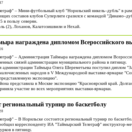
47
раф" – Мини-футбольный клуб "Норильский никель–дубль" в рамка
щих составов клубов Суперлиги сразился с командой "Динамо–дуб
5 в пользу северян.
ль (2), Лоханов, Калатозишвили и Нехай.
ыра награждена дипломом Всероссийского вы
16
граф" – Администрация Таймыра награждена дипломом Всероссий
енных связей администрации муниципального района в пятницу.
ля администрации Таймыра Олега Шереметьева поступил диплом "З
 малочисленных народов в V Международной выставке-ярмарке "С
представленную экспозицию".
йона представила в Москве экспозицию "Красноярский край. Долг
приняла участие во всех мероприятиях выставки-ярмарки.
т региональный турнир по баскетболу
28
граф" – В Норильске состоится региональный турнир по баскетбо
ообщил корреспонденту ИА "Таймырский Телеграф" инструктор-ме
урков в пятницу.