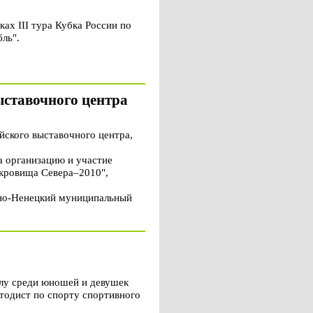
х III тура Кубка России по
ль".
ставочного центра
ского выставочного центра,
а организацию и участие
окровища Севера–2010",
ано-Ненецкий муниципальный
лу среди юношей и девушек
тодист по спорту спортивного