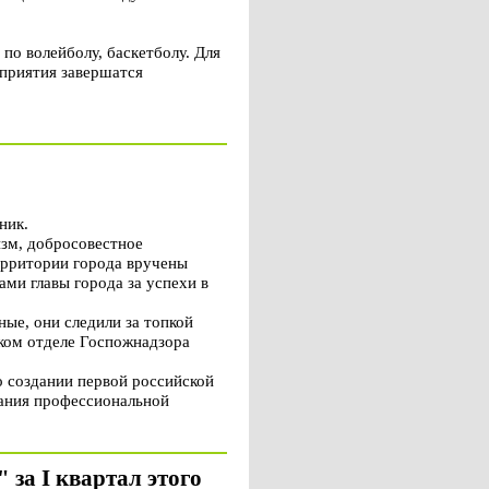
по волейболу, баскетболу. Для
приятия завершатся
ник.
зм, добросовестное
ерритории города вручены
и главы города за успехи в
ые, они следили за топкой
ском отделе Госпожнадзора
о создании первой российской
вания профессиональной
за I квартал этого