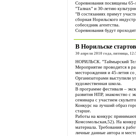
Соревнования посвящены 65-л
"Талнах" и 30-летию культурн
"В состязаниях примут участие
сборная Норильского индустри
собеседник агентства.
Соревнования будут проходить 
В Норильске старто
30 апреля 2010 года, пятница, 12:
НОРИЛЬСК. "Таймырский Телег
Мероприятие проводится в ра
месторождения и 45-летия со 
Организаторами выступили уп
художественная школа.
В программе фестиваля – экс
развития НПР, знакомство с 
семинара с участием скульпто
Конкурс на лучший образ горо
старше.
Работы на конкурс принимаютс
Комсомольская,52). На конкур
материала. Требования к рабо
личные данные автора и мест