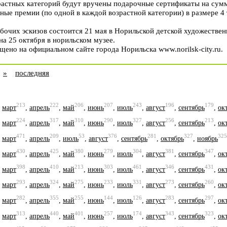
растных категорий будут вручены подарочные сертификаты на сумм
е премии (по одной в каждой возрастной категории) в размере 4 т
бочих эскизов состоится 21 мая в Норильской детской художестве
а 25 октября в норильском музее.
ено на официальном сайте города Норильска www.norilsk-city.ru.
»
последняя
213
222
206
207
243
196
179
,
март
,
апрель
,
май
,
июнь
,
июль
,
август
,
сентябрь
,
ок
224
317
310
290
327
256
213
,
март
,
апрель
,
май
,
июнь
,
июль
,
август
,
сентябрь
,
ок
471
209
53
376
281
327
325
,
март
,
апрель
,
июль
,
август
,
сентябрь
,
октябрь
,
ноябрь
430
425
380
279
304
381
347
,
март
,
апрель
,
май
,
июнь
,
июль
,
август
,
сентябрь
,
ок
398
410
213
303
461
346
431
,
март
,
апрель
,
май
,
июнь
,
июль
,
август
,
сентябрь
,
ок
293
324
275
233
331
273
260
,
март
,
апрель
,
май
,
июнь
,
июль
,
август
,
сентябрь
,
ок
282
355
255
144
126
283
297
,
март
,
апрель
,
май
,
июнь
,
июль
,
август
,
сентябрь
,
ок
313
440
401
257
174
343
323
,
март
,
апрель
,
май
,
июнь
,
июль
,
август
,
сентябрь
,
ок