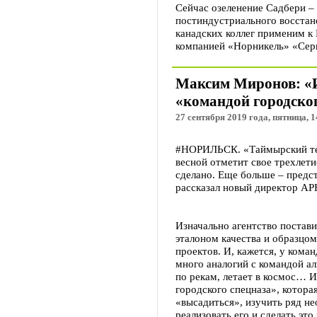
Сейчас озеленение Садбери –
постиндустриального восстан
канадских коллег применим к 
компанией «Норникель» «Серн
Максим Миронов: «И
«командой городског
27 сентября 2019 года, пятница, 1
#НОРИЛЬСК. «Таймырский тел
весной отметит свое трехлети
сделано. Еще больше – предст
рассказал новый директор А
Изначально агентство постав
эталоном качества и образцо
проектов. И, кажется, у ком
много аналогий с командой аль
по рекам, летает в космос… 
городского спецназа», котора
«высадиться», изучить ряд не
реализовать его и сделать эт