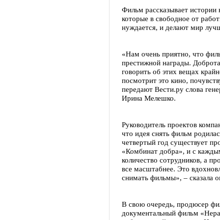
Фильм рассказывает истории 
которые в свободное от работ
нуждается, и делают мир луч
«Нам очень приятно, что фи
престижной награды. Доброта
говорить об этих вещах крайн
посмотрит это кино, почувств
передают Вести.ру слова ген
Ирина Мелешко.
Руководитель проектов компа
что идея снять фильм родила
четвертый год существует пр
«Комбинат добра», и с кажды
количество сотрудников, а пр
все масштабнее. Это вдохновл
снимать фильмы», – сказала о
В свою очередь, продюсер фи
документальный фильм «Нера