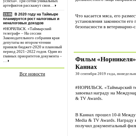
успеха». Три сотни уникальных
артефактов расскажут свои…
В 2020 году на Таймыре
13:05
Что касается мяса, его разме
планируется рост налоговых и
установления законности его
неналоговых доходов
безопасности в ветеринарно-
#НОРИЛЬСК. «Таймырский
телеграф» – На сессии
Законодательного собрания края
депутаты во втором чтении
приняли бюджет-2020 и плановый
период 2021–2022 годов. Один из
главных приоритетов документа –
Фильм «Норникеля» 
…
Каннах
Все новости
30 сентября 2019 года, понедельн
#НОРИЛЬСК. «Таймырский тел
завоевал награду на Междуна
& TV Awards.
В Каннах прошел 10-й Междун
Media & TV Awards. Награду в
получил документальный фи