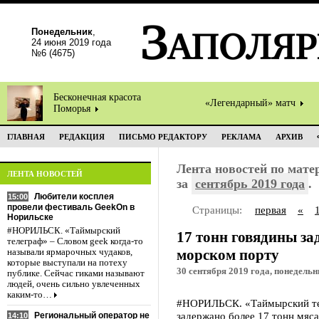
Понедельник
,
24 июня 2019 года
№6 (4675)
Бесконечная красота
«Легендарный» матч
Поморья
ГЛАВНАЯ
РЕДАКЦИЯ
ПИСЬМО РЕДАКТОРУ
РЕКЛАМА
АРХИВ
Лента новостей по мат
ЛЕНТА НОВОСТЕЙ
за
сентябрь 2019 года
.
Любители косплея
15:00
провели фестиваль GeekOn в
Страницы:
первая
«
Норильске
#НОРИЛЬСК. «Таймырский
17 тонн говядины з
телеграф» – Словом geek когда-то
морском порту
называли ярмарочных чудаков,
которые выступали на потеху
30 сентября 2019 года, понедельн
публике. Сейчас гиками называют
людей, очень сильно увлеченных
каким-то…
#НОРИЛЬСК. «Таймырский тел
задержано более 17 тонн мяса
Региональный оператор не
14:10