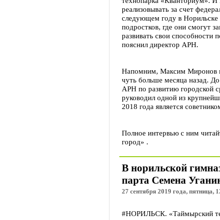
технопарка «Кванториум». И 
реализовывать за счет федера
следующем году в Норильске 
подростков, где они смогут з
развивать свои способности п
пояснил директор АРН.
Напомним, Максим Миронов в
чуть больше месяца назад. До
АРН по развитию городской ср
руководил одной из крупнейш
2018 года является советнико
Полное интервью с ним читай
город» .
В норильской гимна
парта Семена Угани
27 сентября 2019 года, пятница, 1
#НОРИЛЬСК. «Таймырский тел