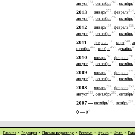
273
260
2
август
,
сентябрь
,
октябрь
279
314
2013
—
январь
,
февраль
283
297
3
август
,
сентябрь
,
октябрь
105
438
2012
—
январь
,
февраль
343
323
3
август
,
сентябрь
,
октябрь
133
340
2011
—
февраль
,
март
,
а
442
455
4
октябрь
,
ноябрь
,
декабрь
248
291
2010
—
январь
,
февраль
324
310
3
август
,
сентябрь
,
октябрь
199
321
2009
—
январь
,
февраль
266
293
3
август
,
сентябрь
,
октябрь
284
353
2008
—
январь
,
февраль
253
282
3
август
,
сентябрь
,
октябрь
178
204
2007
—
октябрь
,
ноябрь
4
0
—
0
Главная
•
Редакция
•
Письмо редактору
•
Реклама
•
Архив
•
Фото
•
Гор