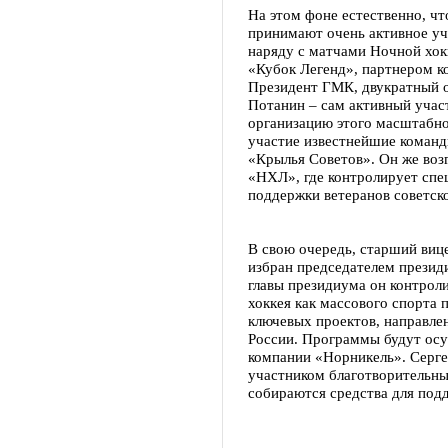
На этом фоне естественно, чт
принимают очень активное уч
наряду с матчами Ночной хок
«Кубок Легенд», партнером к
Президент ГМК, двукратный 
Потанин – сам активный учас
организацию этого масштабно
участие известнейшие коман
«Крылья Советов». Он же воз
«НХЛ», где контролирует спе
поддержки ветеранов советско
В свою очередь, старший виц
избран председателем презид
главы президиума он контрол
хоккея как массового спорта 
ключевых проектов, направле
России. Программы будут осу
компании «Норникель». Серге
участником благотворительны
собираются средства для подд