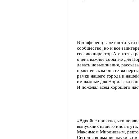
В конференц-зале института с
сообщество, но и все заинте
сессию директор Агентства р
очень важное событие для Нор
давать новые знания, рассказ
практическом опыте эксперты,
рамки нашего города и нашей 
им важные для Норильска воп
И пожелал всем хорошего нас
«Вдвойне приятно, что первое
выпускник нашего института, 
Максимом Мироновым, ректо
Сегодня внимание науки во м