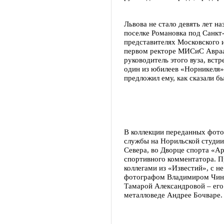
Львова не стало девять лет на
поселке Романовка под Санкт
представителях Московского и
первом ректоре МИСиС Авраа
руководитель этого вуза, вс
один из юбилеев «Норникеля»,
предложил ему, как сказали б
В коллекции переданных фото
службы на Норильской студии
Севера, во Дворце спорта «Арк
спортивного комментатора. П
коллегами из «Известий», с н
фотографом Владимиром Чин 
Тамарой Александровой – его
металловеде Андрее Бочваре.