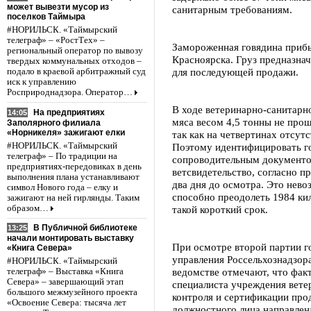
может вывезти мусор из
санитарным требованиям.
поселков Таймыра
#НОРИЛЬСК. «Таймырский
телеграф» – «РостТех» –
Замороженная говядина прибы
региональный оператор по вывозу
Красноярска. Груз предназна
твердых коммунальных отходов –
для последующей продажи.
подало в краевой арбитражный суд
иск к управлению
Росприроднадзора. Оператор…
В ходе ветеринарно-санитарно
На предприятиях
14:05
мяса весом 4,5 тонны не про
Заполярного филиала
«Норникеля» зажигают елки
так как на четвертинах отсут
#НОРИЛЬСК. «Таймырский
Поэтому идентифицировать г
телеграф» – По традиции на
сопроводительным документо
предприятиях-передовиках в день
ветсвидетельство, согласно п
выполнения плана устанавливают
два дня до осмотра. Это нево
символ Нового года – елку и
способно преодолеть 1984 ки
зажигают на ней гирлянды. Таким
образом…
такой короткий срок.
В Публичной библиотеке
13:25
начали монтировать выставку
При осмотре второй партии г
«Книга Севера»
управления Россельхознадзор
#НОРИЛЬСК. «Таймырский
ведомстве отмечают, что фак
телеграф» – Выставка «Книга
Севера» – завершающий этап
специалиста учреждения вете
большого межмузейного проекта
контроля и сертификации пр
«Освоение Севера: тысяча лет
должностного лица направлена