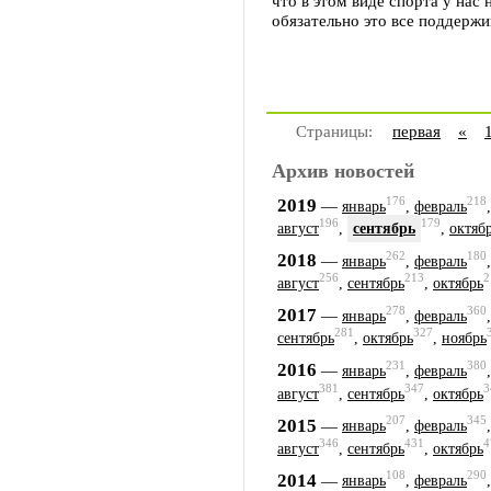
что в этом виде спорта у нас
обязательно это все поддержи
Страницы:
первая
«
Архив новостей
176
218
2019
—
январь
,
февраль
196
179
август
,
сентябрь
,
октяб
262
180
2018
—
январь
,
февраль
256
213
2
август
,
сентябрь
,
октябрь
278
360
2017
—
январь
,
февраль
281
327
сентябрь
,
октябрь
,
ноябрь
231
380
2016
—
январь
,
февраль
381
347
3
август
,
сентябрь
,
октябрь
207
345
2015
—
январь
,
февраль
346
431
4
август
,
сентябрь
,
октябрь
108
290
2014
—
январь
,
февраль