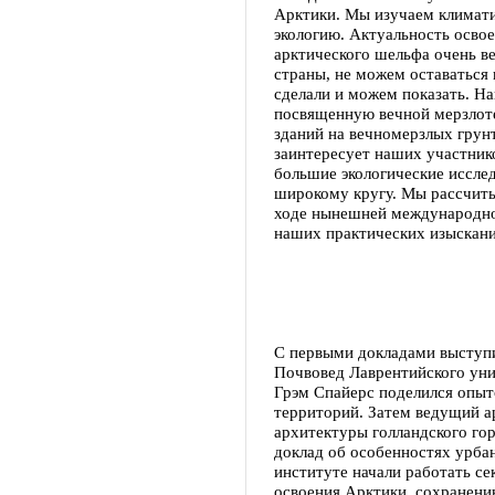
Арктики. Мы изучаем климати
экологию. Актуальность освое
арктического шельфа очень ве
страны, не можем оставаться 
сделали и можем показать. Н
посвященную вечной мерзлоте
зданий на вечномерзлых грунт
заинтересует наших участник
большие экологические иссле
широкому кругу. Мы рассчитыв
ходе нынешней международно
наших практических изыскани
С первыми докладами выступи
Почвовед Лаврентийского уни
Грэм Спайерс поделился опы
территорий. Затем ведущий а
архитектуры голландского го
доклад об особенностях урба
институте начали работать се
освоения Арктики, сохранени