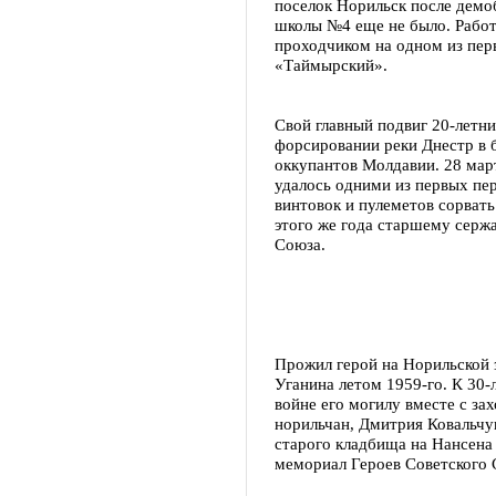
поселок Норильск после демоб
школы №4 еще не было. Рабо
проходчиком на одном из пер
«Таймырский».
Свой главный подвиг 20-летн
форсировании реки Днестр в 
оккупантов Молдавии. 28 мар
удалось одними из первых пер
винтовок и пулеметов сорвать
этого же года старшему серж
Союза.
Прожил герой на Норильской з
Уганина летом 1959-го. К 30
войне его могилу вместе с за
норильчан, Дмитрия Ковальчу
старого кладбища на Нансена
мемориал Героев Советского 