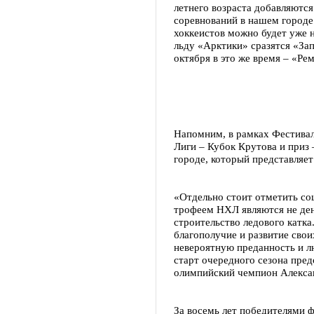
летнего возраста добавляются
соревнований в нашем городе
хоккеистов можно будет уже н
льду «Арктики» сразятся «Зап
октября в это же время – «Ре
Напомним, в рамках Фестива
Лиги – Кубок Крутова и приз 
городе, который представляет
«Отдельно стоит отметить со
трофеем НХЛ являются не день
строительство ледового катка.
благополучие и развитие свои
невероятную преданность и л
старт очередного сезона пре
олимпийский чемпион Алекса
За восемь лет победителями 