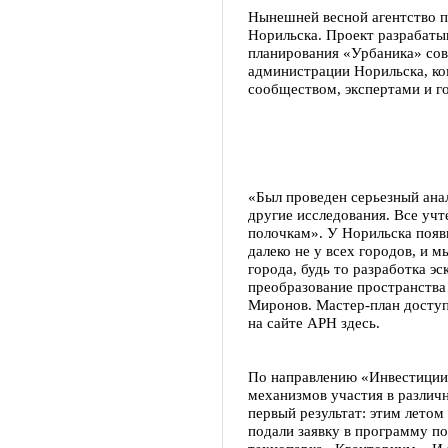
Нынешней весной агентство п
Норильска. Проект разрабаты
планирования «Урбаника» со
администрации Норильска, к
сообществом, экспертами и г
«Был проведен серьезный ана
другие исследования. Все учт
полочкам». У Норильска появ
далеко не у всех городов, и м
города, будь то разработка эс
преобразование пространства
Миронов. Мастер-план доступ
на сайте АРН здесь.
По направлению «Инвестиции»
механизмов участия в различ
первый результат: этим лето
подали заявку в программу по