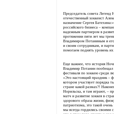
Председатель совета Легенд 
отечественный хоккеист Алек
назначение Сергея Батехина:«
российского бизнеса – компа
надежным партнером в развити
протяжении пяти лет мы трен
Владимиром Потаниным и его 
и своим сотрудникам, и партн
помогаем поднять уровень их
Еще важнее, что история Ноч
Владимир Потанин пообещал п
фестиваля по хоккею среди лю
«Это настоящий праздник – ф
котором участвует порядка ты
стране какой размах?! Наконе
Норильска, и там играют, – п
матч и развитие хоккея в стра
здорового образа жизни, физк
патриотизма, это такой очень
мы всегда гордились своими 