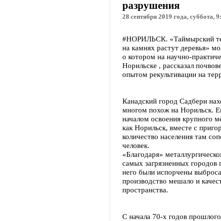
разрушения
28 сентября 2019 года, суббота, 9
#НОРИЛЬСК. «Таймырский тел
на камнях растут деревья» м
о котором на научно-практич
Норильске , рассказал почвов
опытом рекультивации на тер
Канадский город Садбери нах
многом похож на Норильск. Ег
началом освоения крупного м
как Норильск, вместе с приг
количество населения там со
человек.
«Благодаря» металлургическо
самых загрязненных городов 
него были испорчены выброс
производство мешало и качес
пространства.
С начала 70-х годов прошлого