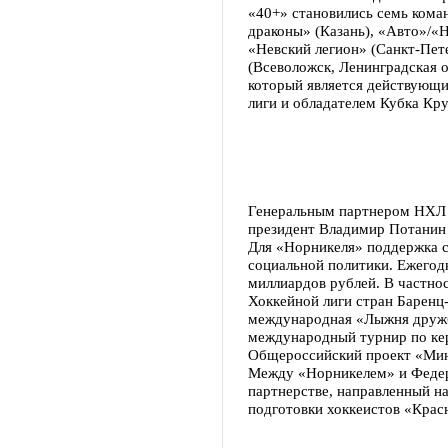
«40+» становились семь кома
драконы» (Казань), «Авто»/«
«Невский легион» (Санкт-Пет
(Всеволожск, Ленинградская 
который является действующи
лиги и обладателем Кубка Кру
Генеральным партнером НХЛ 
президент Владимир Потанин 
Для «Норникеля» поддержка с
социальной политики. Ежегод
миллиардов рублей. В частнос
Хоккейной лиги стран Баренц-
международная «Лыжня дружб
международный турнир по кер
Общероссийский проект «Мини
Между «Норникелем» и Федера
партнерстве, направленный н
подготовки хоккеистов «Крас