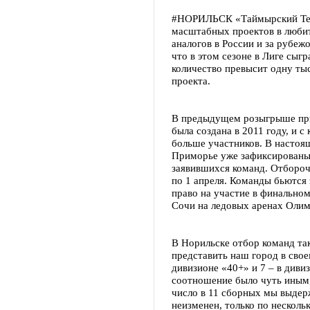
#НОРИЛЬСК «Таймырский Тел
масштабных проектов в любит
аналогов в России и за рубеж
что в этом сезоне в Лиге сыг
количество превысит одну тыс
проекта.
В предыдущем розыгрыше при
была создана в 2011 году, и с
больше участников. В настоя
Приморье уже зафиксированы 
заявившихся команд. Отбороч
по 1 апреля. Команды бьются
право на участие в финально
Сочи на ледовых аренах Олимп
В Норильске отбор команд так
представить наш город в свое
дивизионе «40+» и 7 – в диви
соотношение было чуть иным,
число в 11 сборных мы выде
неизменен, только по несколь