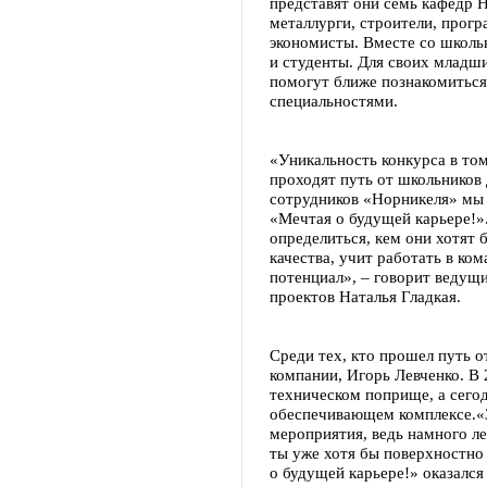
представят они семь кафедр Н
металлурги, строители, прогр
экономисты. Вместе со школь
и студенты. Для своих младши
помогут ближе познакомиться
специальностями.
«Уникальность конкурса в том
проходят путь от школьников
сотрудников «Норникеля» мы 
«Мечтая о будущей карьере!».
определиться, кем они хотят б
качества, учит работать в ко
потенциал», – говорит ведущ
проектов Наталья Гладкая.
Среди тех, кто прошел путь о
компании, Игорь Левченко. В 
техническом поприще, а сего
обеспечивающем комплексе.«
мероприятия, ведь намного лег
ты уже хотя бы поверхностно 
о будущей карьере!» оказался