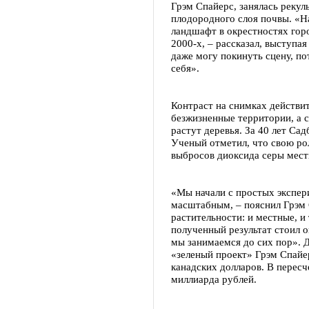
Грэм Спайерс, занялась рекул
плодородного слоя почвы. «На
ландшафт в окрестностях горо
2000-х, – рассказал, выступая
даже могу покинуть сцену, по
себя».
Контраст на снимках действит
безжизненные территории, а с
растут деревья. За 40 лет Са
Ученый отметил, что свою ро
выбросов диоксида серы мес
«Мы начали с простых экспер
масштабным, – пояснил Грэм 
растительности: и местные, и 
полученный результат стоил 
мы занимаемся до сих пор». 
«зеленый проект» Грэм Спайе
канадских долларов. В пересч
миллиарда рублей.