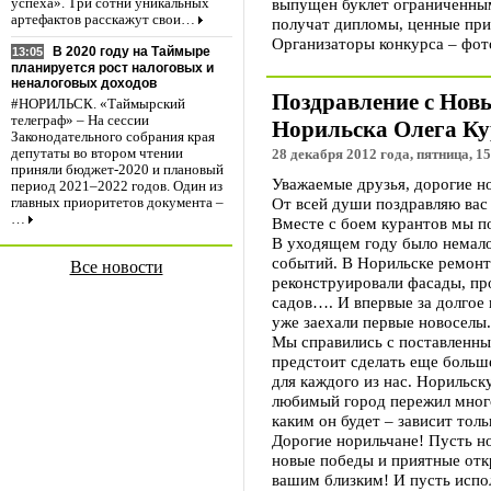
выпущен буклет ограниченны
успеха». Три сотни уникальных
артефактов расскажут свои…
получат дипломы, ценные при
Организаторы конкурса – фото
В 2020 году на Таймыре
13:05
планируется рост налоговых и
неналоговых доходов
Поздравление с Нов
#НОРИЛЬСК. «Таймырский
телеграф» – На сессии
Норильска Олега К
Законодательного собрания края
депутаты во втором чтении
28 декабря 2012 года, пятница, 15
приняли бюджет-2020 и плановый
Уважаемые друзья, дорогие н
период 2021–2022 годов. Один из
От всей души поздравляю ва
главных приоритетов документа –
…
Вместе с боем курантов мы п
В уходящем году было немало
событий. В Норильске ремонт
Все новости
реконструировали фасады, пр
садов…. И впервые за долгое
уже заехали первые новоселы.
Мы справились с поставленны
предстоит сделать еще больш
для каждого из нас. Норильск
любимый город пережил многое
каким он будет – зависит толь
Дорогие норильчане! Пусть но
новые победы и приятные отк
вашим близким! И пусть испо