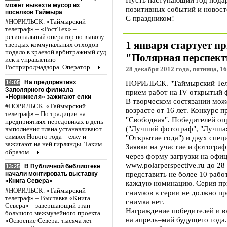
может вывезти мусор из
позитивных событий и новост
поселков Таймыра
С праздником!
#НОРИЛЬСК. «Таймырский
телеграф» – «РостТех» –
региональный оператор по вывозу
1 января стартует п
твердых коммунальных отходов –
подало в краевой арбитражный суд
"Полярная перспект
иск к управлению
Росприроднадзора. Оператор…
28 декабря 2012 года, пятница, 16
На предприятиях
НОРИЛЬСК. "Таймырский Телег
14:05
Заполярного филиала
прием работ на IV открытый 
«Норникеля» зажигают елки
В творческом состязании мож
#НОРИЛЬСК. «Таймырский
возрасте от 16 лет. Конкурс 
телеграф» – По традиции на
"Свободная". Победителей оп
предприятиях-передовиках в день
("Лучший фотограф", "Лучшая
выполнения плана устанавливают
символ Нового года – елку и
"Открытие года") и двух спец
зажигают на ней гирлянды. Таким
Заявки на участие и фотограф
образом…
через форму загрузки на офи
www.polarperspective.ru до 2
В Публичной библиотеке
13:25
представить не более 10 работ
начали монтировать выставку
«Книга Севера»
каждую номинацию. Серия при
#НОРИЛЬСК. «Таймырский
снимков в серии не должно п
телеграф» – Выставка «Книга
снимка нет.
Севера» – завершающий этап
Награждение победителей и в
большого межмузейного проекта
на апрель–май будущего года.
«Освоение Севера: тысяча лет