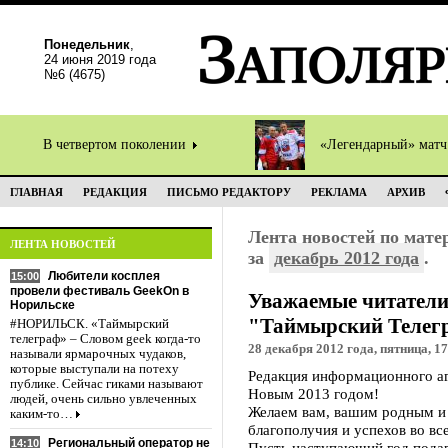
Понедельник
,
24 июня 2019 года
№6 (4675)
В четвертом поколении
«Легендарный» мат
ГЛАВНАЯ
РЕДАКЦИЯ
ПИСЬМО РЕДАКТОРУ
РЕКЛАМА
АРХИВ
Лента новостей по мат
ЛЕНТА НОВОСТЕЙ
за
декабрь 2012 года
.
Любители косплея
15:00
провели фестиваль GeekOn в
Уважаемые читатели
Норильске
"Таймырский Телег
#НОРИЛЬСК. «Таймырский
телеграф» – Словом geek когда-то
28 декабря 2012 года, пятница, 17
называли ярмарочных чудаков,
которые выступали на потеху
Редакция информационного аг
публике. Сейчас гиками называют
Новым 2013 годом!
людей, очень сильно увлеченных
Желаем вам, вашим родным и 
каким-то…
благополучия и успехов во вс
Региональный оператор не
14:10
Пусть наступающий год пода