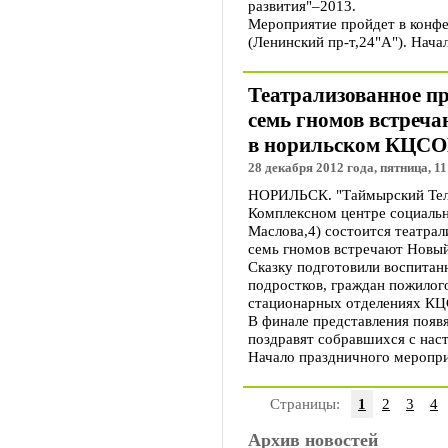
развития"–2013.
Мероприятие пройдет в конфе
(Ленинский пр-т,24"А"). Начал
Театрализованное п
семь гномов встреча
в норильском КЦС
28 декабря 2012 года, пятница, 11
НОРИЛЬСК. "Таймырский Теле
Комплексном центре социальн
Маслова,4) состоится театрал
семь гномов встречают Новый
Сказку подготовили воспитан
подростков, граждан пожилог
стационарных отделениях К
В финале представления появ
поздравят собравшихся с нас
Начало праздничного меропри
Страницы:
1
2
3
4
Архив новостей