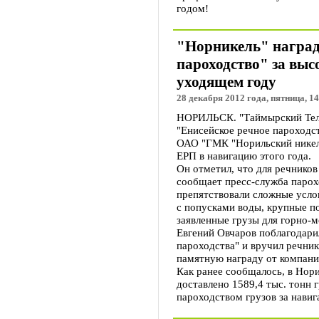
годом!
"Норникель" наград
пароходство" за выс
уходящем году
28 декабря 2012 года, пятница, 14
НОРИЛЬСК. "Таймырский Теле
"Енисейское речное пароходс
ОАО "ГМК "Норильский никель
ЕРП в навигацию этого года.
Он отметил, что для речнико
сообщает пресс-служба парох
препятствовали сложные усло
с попусками воды, крупные п
заявленные грузы для горно-
Евгений Овчаров поблагодари
пароходства" и вручил речник
памятную награду от компани
Как ранее сообщалось, в Нор
доставлено 1589,4 тыс. тонн
пароходством грузов за навиг