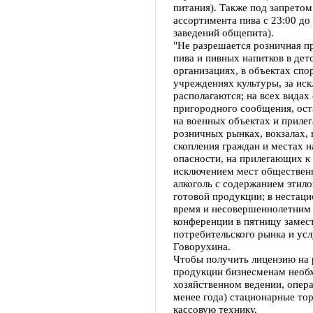
питания). Также под запретом
ассортимента пива с 23:00 до
заведений общепита).
"Не разрешается розничная п
пива и пивных напитков в дет
организациях, в объектах спо
учреждениях культуры, за ис
располагаются; на всех видах
пригородного сообщения, ост
на военных объектах и приле
розничных рынках, вокзалах, 
скопления граждан и местах 
опасности, на прилегающих к 
исключением мест общественн
алкоголь с содержанием этило
готовой продукции; в нестаци
время и несовершеннолетним г
конференции в пятницу замес
потребительского рынка и ус
Говорухина.
Чтобы получить лицензию на
продукции бизнесменам необх
хозяйственном ведении, опер
менее года) стационарные тор
кассовую технику.