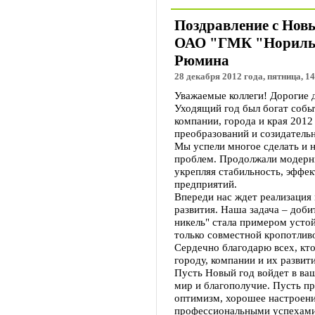
Поздравление с Нов
ОАО "ГМК "Норильс
Рюмина
28 декабря 2012 года, пятница, 14
Уважаемые коллеги! Дорогие 
Уходящий год был богат собы
компании, города и края 2012
преобразований и созидательн
Мы успели многое сделать и н
проблем. Продолжали модерни
укрепляя стабильность, эффе
предприятий.
Впереди нас ждет реализация
развития. Наша задача – доби
никель" стала примером усто
только совместной кропотливо
Сердечно благодарю всех, кто
городу, компании и их развит
Пусть Новый год войдет в ваш
мир и благополучие. Пусть пр
оптимизм, хорошее настроени
профессиональными успехами