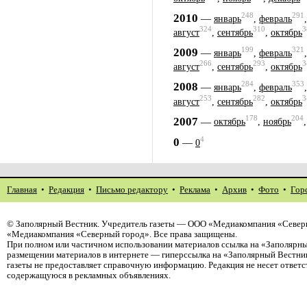
248
291
2010
—
январь
,
февраль
324
310
3
август
,
сентябрь
,
октябрь
199
321
2009
—
январь
,
февраль
266
293
3
август
,
сентябрь
,
октябрь
284
353
2008
—
январь
,
февраль
253
282
3
август
,
сентябрь
,
октябрь
178
204
2007
—
октябрь
,
ноябрь
4
0
—
0
Главная
•
Редакция
•
Письмо редактору
•
Реклама
•
Архив
•
Фото
•
Гор
©
Заполярный Вестник
. Учредитель газеты — ООО «Медиакомпания «Северн
«Медиакомпания «Северный город». Все права защищены.
При полном или частичном использовании материалов ссылка на «Заполярны
размещении материалов в интернете — гиперссылка на «Заполярный Вестник
газеты не предоставляет справочную информацию. Редакция не несет ответ
содержащуюся в рекламных объявлениях.