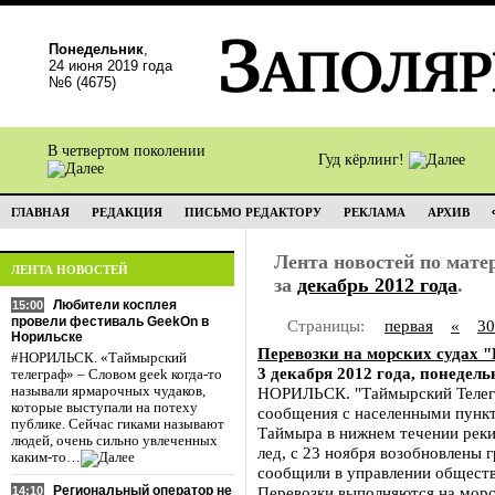
Понедельник
,
24 июня 2019 года
№6 (4675)
В четвертом поколении
Гуд кёрлинг!
ГЛАВНАЯ
РЕДАКЦИЯ
ПИСЬМО РЕДАКТОРУ
РЕКЛАМА
АРХИВ
Лента новостей по мат
ЛЕНТА НОВОСТЕЙ
за
декабрь 2012 года
.
Любители косплея
15:00
провели фестиваль GeekOn в
Страницы:
первая
«
30
Норильске
Перевозки на морских судах 
#НОРИЛЬСК. «Таймырский
3 декабря 2012 года, понедель
телеграф» – Словом geek когда-то
называли ярмарочных чудаков,
НОРИЛЬСК. "Таймырский Телегр
которые выступали на потеху
сообщения с населенными пунк
публике. Сейчас гиками называют
Таймыра в нижнем течении реки
людей, очень сильно увлеченных
лед, с 23 ноября возобновлены 
каким-то…
сообщили в управлении обществ
Региональный оператор не
Перевозки выполняются на морс
14:10