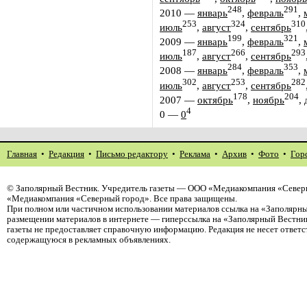
248
291
2010
—
январь
,
февраль
,
253
324
310
июль
,
август
,
сентябрь
199
321
2009
—
январь
,
февраль
,
187
266
293
июль
,
август
,
сентябрь
284
353
2008
—
январь
,
февраль
,
302
253
282
июль
,
август
,
сентябрь
178
204
2007
—
октябрь
,
ноябрь
,
4
0
—
0
Главная
•
Редакция
•
Письмо редактору
•
Реклама
•
Архив
•
Фото
•
Гор
©
Заполярный Вестник
. Учредитель газеты — ООО «Медиакомпания «Северн
«Медиакомпания «Северный город». Все права защищены.
При полном или частичном использовании материалов ссылка на «Заполярны
размещении материалов в интернете — гиперссылка на «Заполярный Вестник
газеты не предоставляет справочную информацию. Редакция не несет ответ
содержащуюся в рекламных объявлениях.