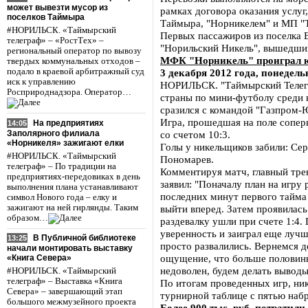
может вывезти мусор из
рамках договора оказания услу
поселков Таймыра
Таймыра, "Норникелем" и МП "
#НОРИЛЬСК. «Таймырский
Первых пассажиров из поселка 
телеграф» – «РостТех» –
"Норильский Никель", вышедший
региональный оператор по вывозу
МФК "Норникель" проиграл ю
твердых коммунальных отходов –
подало в краевой арбитражный суд
3 декабря 2012 года, понедель
иск к управлению
НОРИЛЬСК. "Таймырский Телегр
Росприроднадзора. Оператор…
страны по мини-футболу среди
сразился с командой "Газпром-
Игра, прошедшая на поле сопер
На предприятиях
14:05
Заполярного филиала
со счетом 10:3.
«Норникеля» зажигают елки
Голы у никельщиков забили: Се
#НОРИЛЬСК. «Таймырский
Пономарев.
телеграф» – По традиции на
Комментируя матч, главный тр
предприятиях-передовиках в день
заявил: "Поначалу план на игру
выполнения плана устанавливают
последних минут первого тайма 
символ Нового года – елку и
зажигают на ней гирлянды. Таким
выйти вперед. Затем проявилас
образом…
раздевалку ушли при счете 1:4.
уверенность и заиграл еще лучш
В Публичной библиотеке
13:25
просто развалились. Вернемся д
начали монтировать выставку
ощущение, что больше половины
«Книга Севера»
недоволен, будем делать выводы.
#НОРИЛЬСК. «Таймырский
телеграф» – Выставка «Книга
По итогам проведенных игр, ни
Севера» – завершающий этап
турнирной таблице с пятью наб
большого межмузейного проекта
Более 900 тыс. руб. потрати