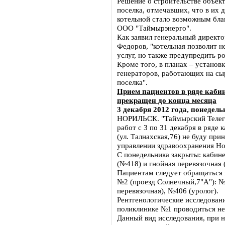
Решение о строительстве объек
поселка, отмечавших, что в их 
котельной стало возможным бла
ООО "Таймырэнерго".
Как заявил генеральный директ
Федоров, "котельная позволит 
услуг, но также предупредить р
Кроме того, в планах – установ
генераторов, работающих на сыр
поселка".
Прием пациентов в ряде каб
прекращен до конца месяца
3 декабря 2012 года, понедель
НОРИЛЬСК. "Таймырский Телегр
работ с 3 по 31 декабря в ряде
(ул. Талнахская,76) не буду пр
управлении здравоохранения Но
С понедельника закрыты: кабине
(№418) и гнойная перевязочная 
Пациентам следует обращаться 
№2 (проезд Солнечный,7"А"): №
перевязочная), №406 (уролог).
Рентгенологические исследован
поликлинике №1 проводиться не
Данный вид исследования, при н