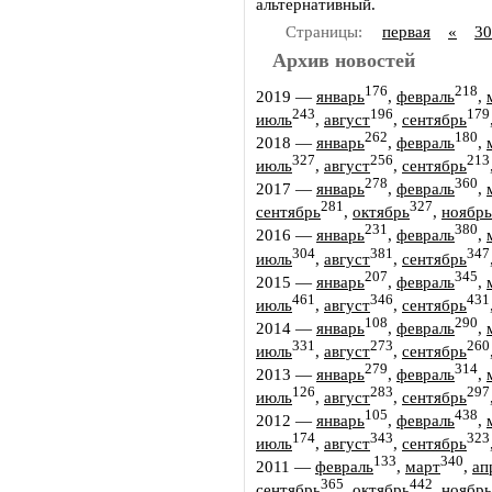
альтернативный.
Страницы:
первая
«
30
Архив новостей
176
218
2019
—
январь
,
февраль
,
243
196
179
июль
,
август
,
сентябрь
262
180
2018
—
январь
,
февраль
,
327
256
213
июль
,
август
,
сентябрь
278
360
2017
—
январь
,
февраль
,
281
327
сентябрь
,
октябрь
,
ноябрь
231
380
2016
—
январь
,
февраль
,
304
381
347
июль
,
август
,
сентябрь
207
345
2015
—
январь
,
февраль
,
461
346
431
июль
,
август
,
сентябрь
108
290
2014
—
январь
,
февраль
,
331
273
260
июль
,
август
,
сентябрь
279
314
2013
—
январь
,
февраль
,
126
283
297
июль
,
август
,
сентябрь
105
438
2012
—
январь
,
февраль
,
174
343
323
июль
,
август
,
сентябрь
133
340
2011
—
февраль
,
март
,
ап
365
442
сентябрь
,
октябрь
,
ноябрь