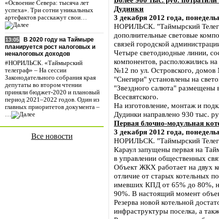
«Освоение Севера: тысяча лет
Дудинки
успеха». Три сотни уникальных
3 декабря 2012 года, понедель
артефактов расскажут свои…
НОРИЛЬСК. "Таймырский Телегр
дополнительные световые компо
В 2020 году на Таймыре
13:05
связей городской администраци
планируется рост налоговых и
Четыре светодиодные линии, со
неналоговых доходов
компонентов, расположились на
#НОРИЛЬСК. «Таймырский
№12 по ул. Островского, домов
телеграф» – На сессии
Законодательного собрания края
"Снегири" установлены на свето
депутаты во втором чтении
"Звездного салюта" размещены в
приняли бюджет-2020 и плановый
Всесвятского.
период 2021–2022 годов. Один из
На изготовление, монтаж и под
главных приоритетов документа –
Дудинки направлено 930 тыс. ру
…
Первая блочно-модульная кот
3 декабря 2012 года, понедель
Все новости
НОРИЛЬСК. "Таймырский Телегра
Караул запущены первая на Тай
в управлении общественных свя
Объект ЖКХ работает на двух к
отличие от старых котельных по
имевших КПД от 65% до 80%, но
90%. В настоящий момент объек
Резерва новой котельной достат
инфраструктуры поселка, а такж