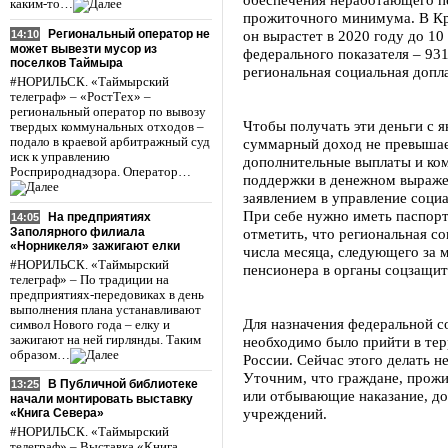
каким-то…
прожиточного минимума. В Кра
Региональный оператор не
он вырастет в 2020 году до 10
14:10
может вывезти мусор из
федерального показателя – 931
поселков Таймыра
региональная социальная допла
#НОРИЛЬСК. «Таймырский
телеграф» – «РостТех» –
региональный оператор по вывозу
Чтобы получать эти деньги с я
твердых коммунальных отходов –
подало в краевой арбитражный суд
суммарный доход не превышает
иск к управлению
дополнительные выплаты и ко
Росприроднадзора. Оператор…
поддержки в денежном выражен
заявлением в управление соци
При себе нужно иметь паспорт
На предприятиях
14:05
Заполярного филиала
отметить, что региональная со
«Норникеля» зажигают елки
числа месяца, следующего за
#НОРИЛЬСК. «Таймырский
пенсионера в органы соцзащит
телеграф» – По традиции на
предприятиях-передовиках в день
выполнения плана устанавливают
Для назначения федеральной с
символ Нового года – елку и
зажигают на ней гирлянды. Таким
необходимо было прийти в те
образом…
России. Сейчас этого делать н
Уточним, что граждане, прож
В Публичной библиотеке
13:25
или отбывающие наказание, д
начали монтировать выставку
учреждений.
«Книга Севера»
#НОРИЛЬСК. «Таймырский
телеграф» – Выставка «Книга