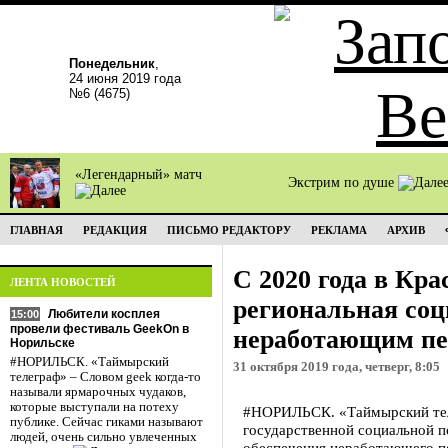
Понедельник
,
24 июня 2019 года
№6 (4675)
«Легендарный» матч
Экстрим по душе
ГЛАВНАЯ
РЕДАКЦИЯ
ПИСЬМО РЕДАКТОРУ
РЕКЛАМА
АРХИВ
С 2020 года в Кр
ЛЕНТА НОВОСТЕЙ
региональная соц
Любители косплея
15:00
провели фестиваль GeekOn в
неработающим пе
Норильске
#НОРИЛЬСК. «Таймырский
31 октября 2019 года, четверг, 8:05
телеграф» – Словом geek когда-то
называли ярмарочных чудаков,
которые выступали на потеху
#НОРИЛЬСК. «Таймырский тел
публике. Сейчас гиками называют
государственной социальной 
людей, очень сильно увлеченных
обеспечения неработающего п