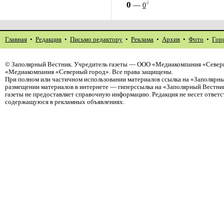
4
0
—
0
Главная
•
Редакция
•
Письмо редактору
•
Реклама
•
Архив
•
Фото
•
Гор
©
Заполярный Вестник
. Учредитель газеты — ООО «Медиакомпания «Северн
«Медиакомпания «Северный город». Все права защищены.
При полном или частичном использовании материалов ссылка на «Заполярны
размещении материалов в интернете — гиперссылка на «Заполярный Вестник
газеты не предоставляет справочную информацию. Редакция не несет ответ
содержащуюся в рекламных объявлениях.