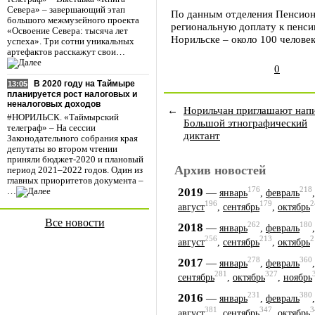
Севера» – завершающий этап
По данным отделения Пенсион
большого межмузейного проекта
региональную доплату к пенси
«Освоение Севера: тысяча лет
Норильске – около 100 человек
успеха». Три сотни уникальных
артефактов расскажут свои…
0
В 2020 году на Таймыре
13:05
планируется рост налоговых и
неналоговых доходов
←
Норильчан приглашают нап
#НОРИЛЬСК. «Таймырский
Большой этнографический
телеграф» – На сессии
диктант
Законодательного собрания края
депутаты во втором чтении
приняли бюджет-2020 и плановый
Архив новостей
период 2021–2022 годов. Один из
главных приоритетов документа –
176
218
2019
—
…
январь
,
февраль
196
179
2
август
,
сентябрь
,
октябрь
Все новости
262
180
2018
—
январь
,
февраль
256
213
2
август
,
сентябрь
,
октябрь
278
360
2017
—
январь
,
февраль
281
327
сентябрь
,
октябрь
,
ноябрь
231
380
2016
—
январь
,
февраль
381
347
3
август
,
сентябрь
,
октябрь