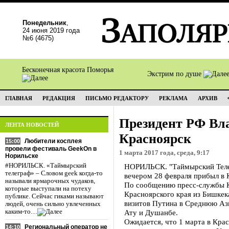
Понедельник
,
24 июня 2019 года
№6 (4675)
Бесконечная красота Поморья
Экстрим по душе
ГЛАВНАЯ
РЕДАКЦИЯ
ПИСЬМО РЕДАКТОРУ
РЕКЛАМА
АРХИВ
Президент РФ Вл
ЛЕНТА НОВОСТЕЙ
Красноярск
Любители косплея
15:00
провели фестиваль GeekOn в
1 марта 2017 года, среда, 9:17
Норильске
#НОРИЛЬСК. «Таймырский
НОРИЛЬСК. "Таймырский Теле
телеграф» – Словом geek когда-то
вечером 28 февраля прибыл в 
называли ярмарочных чудаков,
По сообщению пресс-службы Кр
которые выступали на потеху
Красноярского края из Бишке
публике. Сейчас гиками называют
визитов Путина в Среднюю Ази
людей, очень сильно увлеченных
каким-то…
Ату и Душанбе.
Ожидается, что 1 марта в Кра
Региональный оператор не
14:10