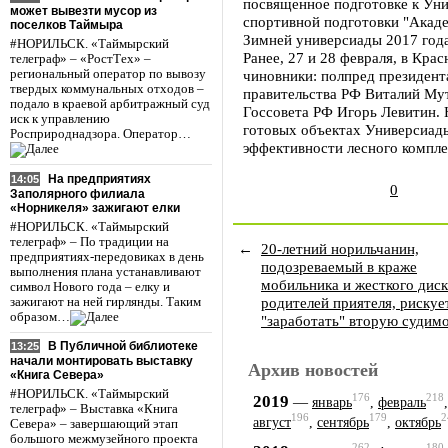
посвященное подготовке к Уни
может вывезти мусор из
спортивной подготовки "Акаде
поселков Таймыра
Зимней универсиады 2017 год
#НОРИЛЬСК. «Таймырский
Ранее, 27 и 28 февраля, в Кр
телеграф» – «РостТех» –
региональный оператор по вывозу
чиновники: полпред президен
твердых коммунальных отходов –
правительства РФ Виталий Мут
подало в краевой арбитражный суд
Госсовета РФ Игорь Левитин. 
иск к управлению
готовых объектах Универсиад
Росприроднадзора. Оператор…
эффективности лесного компле
На предприятиях
14:05
0
Заполярного филиала
«Норникеля» зажигают елки
#НОРИЛЬСК. «Таймырский
телеграф» – По традиции на
←
20-летний норильчанин,
предприятиях-передовиках в день
подозреваемый в краже
выполнения плана устанавливают
мобильника и жесткого диск
символ Нового года – елку и
родителей приятеля, рискуе
зажигают на ней гирлянды. Таким
образом…
"заработать" вторую судим
В Публичной библиотеке
13:25
начали монтировать выставку
Архив новостей
«Книга Севера»
#НОРИЛЬСК. «Таймырский
176
218
2019
—
январь
,
февраль
телеграф» – Выставка «Книга
196
179
2
август
,
сентябрь
,
октябрь
Севера» – завершающий этап
большого межмузейного проекта
262
180