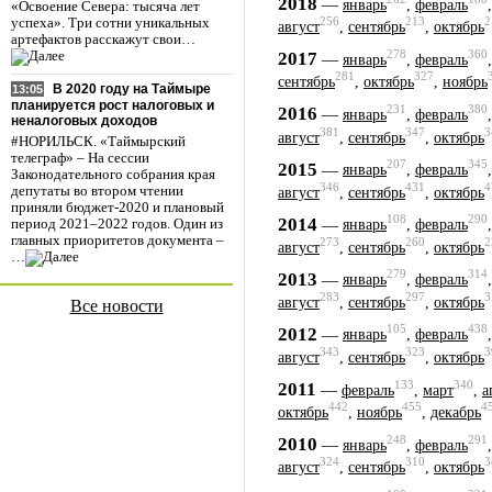
2018
—
январь
,
февраль
«Освоение Севера: тысяча лет
256
213
2
успеха». Три сотни уникальных
август
,
сентябрь
,
октябрь
артефактов расскажут свои…
278
360
2017
—
январь
,
февраль
281
327
сентябрь
,
октябрь
,
ноябрь
В 2020 году на Таймыре
13:05
планируется рост налоговых и
231
380
2016
—
январь
,
февраль
неналоговых доходов
381
347
3
август
,
сентябрь
,
октябрь
#НОРИЛЬСК. «Таймырский
телеграф» – На сессии
207
345
2015
—
январь
,
февраль
Законодательного собрания края
346
431
4
депутаты во втором чтении
август
,
сентябрь
,
октябрь
приняли бюджет-2020 и плановый
108
290
2014
—
период 2021–2022 годов. Один из
январь
,
февраль
главных приоритетов документа –
273
260
2
август
,
сентябрь
,
октябрь
…
279
314
2013
—
январь
,
февраль
283
297
3
август
,
сентябрь
,
октябрь
Все новости
105
438
2012
—
январь
,
февраль
343
323
3
август
,
сентябрь
,
октябрь
133
340
2011
—
февраль
,
март
,
а
442
455
4
октябрь
,
ноябрь
,
декабрь
248
291
2010
—
январь
,
февраль
324
310
3
август
,
сентябрь
,
октябрь