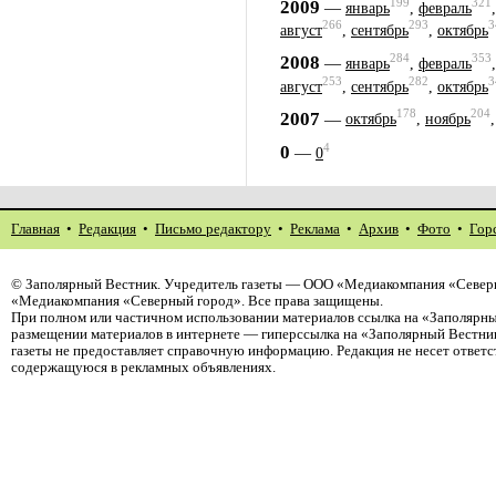
199
321
2009
—
январь
,
февраль
266
293
3
август
,
сентябрь
,
октябрь
284
353
2008
—
январь
,
февраль
253
282
3
август
,
сентябрь
,
октябрь
178
204
2007
—
октябрь
,
ноябрь
4
0
—
0
Главная
•
Редакция
•
Письмо редактору
•
Реклама
•
Архив
•
Фото
•
Гор
©
Заполярный Вестник
. Учредитель газеты — ООО «Медиакомпания «Северн
«Медиакомпания «Северный город». Все права защищены.
При полном или частичном использовании материалов ссылка на «Заполярны
размещении материалов в интернете — гиперссылка на «Заполярный Вестник
газеты не предоставляет справочную информацию. Редакция не несет ответ
содержащуюся в рекламных объявлениях.