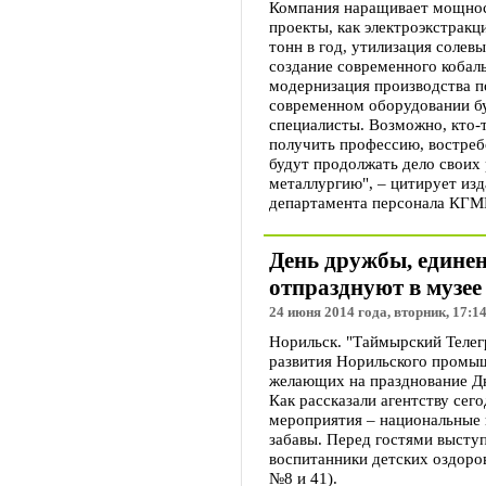
Компания наращивает мощност
проекты, как электроэкстракц
тонн в год, утилизация солев
создание современного кобаль
модернизация производства п
современном оборудовании б
специалисты. Возможно, кто
получить профессию, востреб
будут продолжать дело своих
металлургию", – цитирует изд
департамента персонала КГМ
День дружбы, едине
отпразднуют в музее
24 июня 2014 года, вторник, 17:1
Норильск. "Таймырский Телег
развития Норильского промыш
желающих на празднование Дн
Как рассказали агентству сег
мероприятия – национальные 
забавы. Перед гостями выступ
воспитанники детских оздор
№8 и 41).