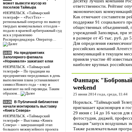
десятку лучших компаний Рос
может вывезти мусор из
ответственности. Рейтинг оп
поселков Таймыра
экономических коммуникаций
#НОРИЛЬСК. «Таймырский
Как отмечают составители рей
телеграф» – «РостТех» –
поддержке 91 социального пр
региональный оператор по вывозу
твердых коммунальных отходов –
общественных объединений, 
подало в краевой арбитражный суд
учреждений Заполярья, при э
иск к управлению
в размере от 45 тыс. руб. до 5
Росприроднадзора. Оператор…
Для определения ежемесячног
российских компаний Агентст
На предприятиях
14:05
коммуникаций в текущем меся
Заполярного филиала
приняли участие 40 известных
«Норникеля» зажигают елки
наиболее крупных российских
#НОРИЛЬСК. «Таймырский
телеграф» – По традиции на
предприятиях-передовиках в день
Фанпарк "Бобровый 
выполнения плана устанавливают
символ Нового года – елку и
weekend
зажигают на ней гирлянды. Таким
образом…
25 июня 2014 года, среда, 11:44
Норильск. "Таймырский Телег
В Публичной библиотеке
13:25
начали монтировать выставку
приглашает красноярцев и гос
«Книга Севера»
29 июня с 14 до 16 часов для
#НОРИЛЬСК. «Таймырский
фотостудия, диджей, професс
телеграф» – Выставка «Книга
локация "запуск воздушных зм
Севера» – завершающий этап
Также развлекательная прогр
большого межмузейного проекта