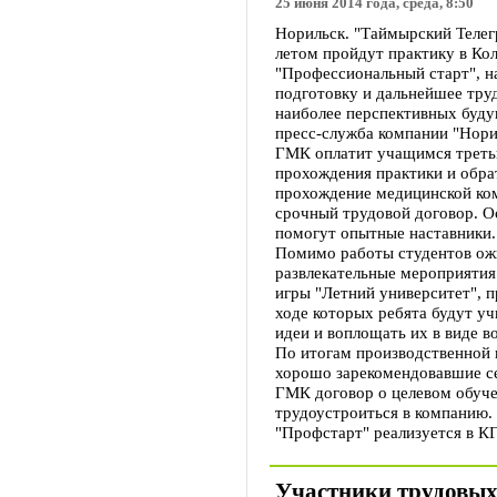
25 июня 2014 года, среда, 8:50
Норильск. "Таймырский Телегр
летом пройдут практику в Ко
"Профессиональный старт", н
подготовку и дальнейшее тру
наиболее перспективных буд
пресс-служба компании "Нори
ГМК оплатит учащимся треть
прохождения практики и обра
прохождение медицинской ко
срочный трудовой договор. О
помогут опытные наставники.
Помимо работы студентов ож
развлекательные мероприятия
игры "Летний университет", 
ходе которых ребята будут уч
идеи и воплощать их в виде в
По итогам производственной 
хорошо зарекомендовавшие се
ГМК договор о целевом обучен
трудоустроиться в компанию.
"Профстарт" реализуется в К
Участники трудовых