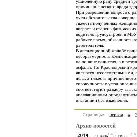
ушибленную рану средней тре
причинение легкого вреда здо
При разрешении вопроса о ра
учел обстоятельства совершен
тяжесть полученных женщино
возраст и степень физических
водитель трудоустроен в МБУ
рабочее время, обязанность в
работодателя.
В апелляционной жалобе водит
несоразмерность компенсации
не по вине водителя, а в резу
асфальт. Но Красноярский кра
являются несостоятельными, 
дела, а тяжесть причиненног
совокупности с установленны
соответствуют размеру взыск
апелляционным определением 
инстанции без изменения.
Страницы:
первая
«
Архив новостей
176
218
2019
—
январь
,
февраль