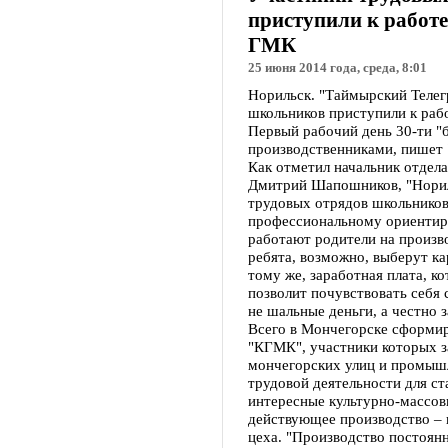
приступили к работ
ГМК
25 июня 2014 года, среда, 8:01
Норильск. "Таймырский Телег
школьников приступили к раб
Первый рабочий день 30-ти "
производственниками, пишет 
Как отметил начальник отде
Дмитрий Шапошников, "Норил
трудовых отрядов школьников
профессиональному ориентир
работают родители на произво
ребята, возможно, выберут ка
тому же, заработная плата, 
позволит почувствовать себя
не шальные деньги, а честно 
Всего в Мончегорске сформир
"КГМК", участники которых з
мончегорских улиц и промыш
трудовой деятельности для с
интересные культурно-массов
действующее производство – 
цеха. "Производство постоянн