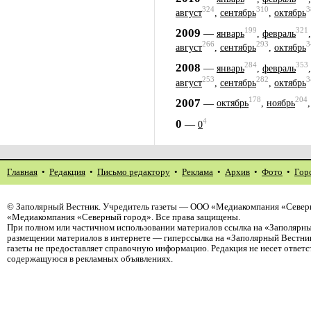
324
310
3
август
,
сентябрь
,
октябрь
199
321
2009
—
январь
,
февраль
266
293
3
август
,
сентябрь
,
октябрь
284
353
2008
—
январь
,
февраль
253
282
3
август
,
сентябрь
,
октябрь
178
204
2007
—
октябрь
,
ноябрь
4
0
—
0
Главная
•
Редакция
•
Письмо редактору
•
Реклама
•
Архив
•
Фото
•
Гор
©
Заполярный Вестник
. Учредитель газеты — ООО «Медиакомпания «Северн
«Медиакомпания «Северный город». Все права защищены.
При полном или частичном использовании материалов ссылка на «Заполярны
размещении материалов в интернете — гиперссылка на «Заполярный Вестник
газеты не предоставляет справочную информацию. Редакция не несет ответ
содержащуюся в рекламных объявлениях.