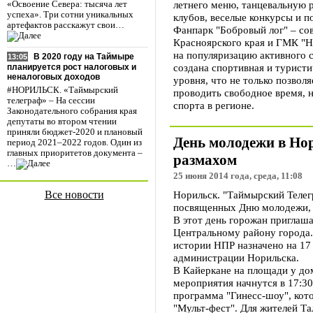
летнего меню, танцевальную 
«Освоение Севера: тысяча лет
успеха». Три сотни уникальных
клубов, веселые конкурсы и п
артефактов расскажут свои…
Фанпарк "Бобровый лог" – со
Красноярского края и ГМК "Н
на популяризацию активного 
В 2020 году на Таймыре
13:05
создана спортивная и турист
планируется рост налоговых и
неналоговых доходов
уровня, что не только позвол
#НОРИЛЬСК. «Таймырский
проводить свободное время, 
телеграф» – На сессии
спорта в регионе.
Законодательного собрания края
депутаты во втором чтении
приняли бюджет-2020 и плановый
День молодежи в Но
период 2021–2022 годов. Один из
главных приоритетов документа –
размахом
…
25 июня 2014 года, среда, 11:08
Все новости
Норильск. "Таймырский Телег
посвященных Дню молодежи, с
В этот день горожан приглаш
Центральному району города.
истории НПР назначено на 17 
администрации Норильска.
В Кайеркане на площади у до
мероприятия начнутся в 17:30
программа "Гинесс-шоу", кот
"Мульт-фест". Для жителей Та