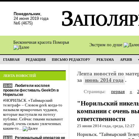
Понедельник
,
24 июня 2019 года
№6 (4675)
Бесконечная красота Поморья
Экстрим по душе
ГЛАВНАЯ
РЕДАКЦИЯ
ПИСЬМО РЕДАКТОРУ
РЕКЛАМА
АРХИВ
Лента новостей по мат
ЛЕНТА НОВОСТЕЙ
за
июнь 2014 года
.
Любители косплея
15:00
провели фестиваль GeekOn в
Страницы:
первая
«
Норильске
#НОРИЛЬСК. «Таймырский
"Норильский никель
телеграф» – Словом geek когда-то
компании с очень в
называли ярмарочных чудаков,
которые выступали на потеху
ответственности
публике. Сейчас гиками называют
людей, очень сильно увлеченных
25 июня 2014 года, среда, 12:27
каким-то…
Норильск. "Таймырский Телег
Региональный оператор не
14:10