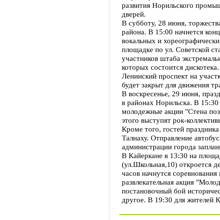
развития Норильского промы
дверей.
В субботу, 28 июня, торжеств
района. В 15:00 начнется кон
вокальных и хореографических
площадке по ул. Советской с
участников штаба экстремаль
которых состоится дискотека.
Ленинский проспект на участк
будет закрыт для движения тра
В воскресенье, 29 июня, пра
в районах Норильска. В 15:30
молодежные акции "Стена пози
этого выступят рок-коллектив
Кроме того, гостей праздника
Талнаху. Отправление автобус
администрации города заплани
В Кайеркане в 13:30 на площ
(ул.Школьная,10) откроется д
часов начнутся соревнования 
развлекательная акция "Моло
постановочный бой историчес
другое. В 19:30 для жителей 