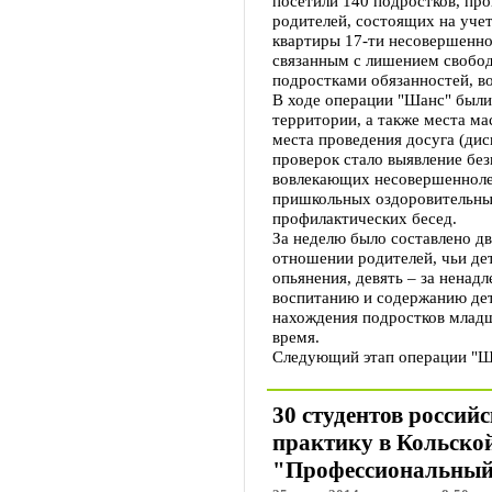
посетили 140 подростков, пр
родителей, состоящих на учет
квартиры 17-ти несовершенно
связанным с лишением свобод
подростками обязанностей, в
В ходе операции "Шанс" были
территории, а также места ма
места проведения досуга (дис
проверок стало выявление без
вовлекающих несовершенноле
пришкольных оздоровительных
профилактических бесед.
За неделю было составлено д
отношении родителей, чьи дет
опьянения, девять – за ненад
воспитанию и содержанию дет
нахождения подростков младш
время.
Следующий этап операции "Ша
30 студентов россий
практику в Кольско
"Профессиональный