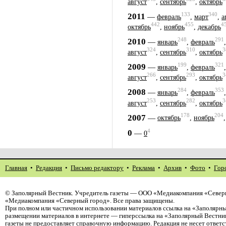
август
,
сентябрь
,
октябрь
133
340
2011
—
февраль
,
март
,
а
442
455
4
октябрь
,
ноябрь
,
декабрь
248
291
2010
—
январь
,
февраль
324
310
3
август
,
сентябрь
,
октябрь
199
321
2009
—
январь
,
февраль
266
293
3
август
,
сентябрь
,
октябрь
284
353
2008
—
январь
,
февраль
253
282
3
август
,
сентябрь
,
октябрь
178
204
2007
—
октябрь
,
ноябрь
4
0
—
0
Главная
•
Редакция
•
Письмо редактору
•
Реклама
•
Архив
•
Фото
•
Гор
©
Заполярный Вестник
. Учредитель газеты — ООО «Медиакомпания «Северн
«Медиакомпания «Северный город». Все права защищены.
При полном или частичном использовании материалов ссылка на «Заполярны
размещении материалов в интернете — гиперссылка на «Заполярный Вестник
газеты не предоставляет справочную информацию. Редакция не несет ответ