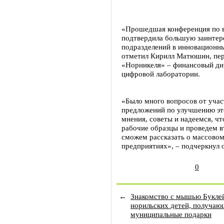
«Прошедшая конференция по 
подтвердила большую заинтер
подразделений в инновационных
отметил Кирилл Матюшин, пер
«Норникеля» – финансовый ди
цифровой лаборатории.
«Было много вопросов от уча
предложений по улучшению это
мнения, советы и надеемся, ч
рабочие образцы и проведем 
сможем рассказать о массовом
предприятиях», – подчеркнул 
0
←
Знакомство с мышью Букле
норильских детей, получа
муниципальные подарки