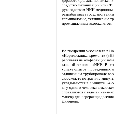
доработок должна появиться к 
средство механизации или СИЗ
руководством НИИ медицины т
разрабатывает государственн
терминологию, технические т
промышленных экзоскелетов.
Во внедрении экзоскелета в Н
«Норильскникельремонт» («ННР
рассказал на конференции зам
главный технолог «ННР» Викто
успехе опытов, проведенных н
задвижки на трубопроводе весо
экзоскелете потратил 3 минут
укладываются в 3 минуты 24 с
кг у одного человека в экзоске
справляются с задачей ненамно
маневр для перераспределения
Диконенко.