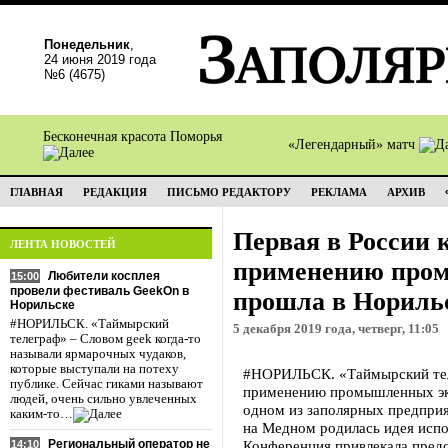
Понедельник
,
24 июня 2019 года
№6 (4675)
Бесконечная красота Поморья
«Легендарный» матч
ГЛАВНАЯ
РЕДАКЦИЯ
ПИСЬМО РЕДАКТОРУ
РЕКЛАМА
АРХИВ
Первая в России 
ЛЕНТА НОВОСТЕЙ
применению пром
Любители косплея
15:00
провели фестиваль GeekOn в
прошла в Нориль
Норильске
#НОРИЛЬСК. «Таймырский
5 декабря 2019 года, четверг, 11:05
телеграф» – Словом geek когда-то
называли ярмарочных чудаков,
которые выступали на потеху
#НОРИЛЬСК. «Таймырский тел
публике. Сейчас гиками называют
применению промышленных эк
людей, очень сильно увлеченных
одном из заполярных предпри
каким-то…
на Медном родилась идея испо
Региональный оператор не
Конференция привлекала предс
14:10