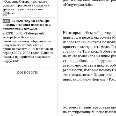
«Освоение Севера: тысяча лет
«Индустрии 4.0».
успеха». Три сотни уникальных
артефактов расскажут свои…
В 2020 году на Таймыре
13:05
планируется рост налоговых и
неналоговых доходов
Некоторые кейсы лаборатории
#НОРИЛЬСК. «Таймырский
примеру, в цехе электролиза 
телеграф» – На сессии
Законодательного собрания края
лабораторией система позволя
депутаты во втором чтении
процессе электролиза меди. Р
приняли бюджет-2020 и плановый
зрения» на Талнахской обогат
период 2021–2022 годов. Один из
на ленте конвейера наличие р
главных приоритетов документа –
строя дробильное оборудовани
…
автономно летать в шахте, ро
реальности, которые помогут з
Все новости
этих технологиях безлюдного 
инвестиционном форуме «Росс
Устройство заинтересовало про
на тестирование многие компа