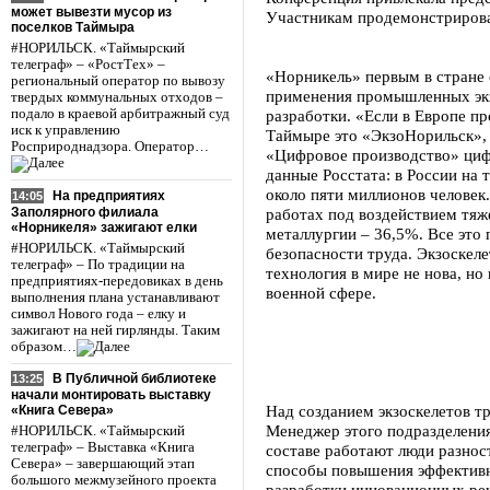
может вывезти мусор из
Участникам продемонстрировал
поселков Таймыра
#НОРИЛЬСК. «Таймырский
телеграф» – «РостТех» –
«Норникель» первым в стране
региональный оператор по вывозу
применения промышленных экз
твердых коммунальных отходов –
подало в краевой арбитражный суд
разработки. «Если в Европе п
иск к управлению
Таймыре это «ЭкзоНорильск», 
Росприроднадзора. Оператор…
«Цифровое производство» циф
данные Росстата: в России на
около пяти миллионов человек
На предприятиях
14:05
Заполярного филиала
работах под воздействием тяж
«Норникеля» зажигают елки
металлургии – 36,5%. Все это
#НОРИЛЬСК. «Таймырский
безопасности труда. Экзоскел
телеграф» – По традиции на
технология в мире не нова, но
предприятиях-передовиках в день
военной сфере.
выполнения плана устанавливают
символ Нового года – елку и
зажигают на ней гирлянды. Таким
образом…
В Публичной библиотеке
13:25
начали монтировать выставку
Над созданием экзоскелетов т
«Книга Севера»
Менеджер этого подразделения
#НОРИЛЬСК. «Таймырский
телеграф» – Выставка «Книга
составе работают люди разност
Севера» – завершающий этап
способы повышения эффективно
большого межмузейного проекта
разработки инновационных ре