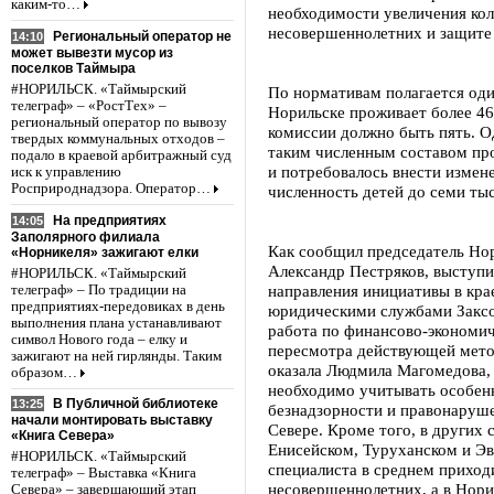
каким-то…
необходимости увеличения кол
несовершеннолетних и защите 
Региональный оператор не
14:10
может вывезти мусор из
поселков Таймыра
#НОРИЛЬСК. «Таймырский
По нормативам полагается оди
телеграф» – «РостТех» –
Норильске проживает более 46
региональный оператор по вывозу
комиссии должно быть пять. О
твердых коммунальных отходов –
таким численным составом про
подало в краевой арбитражный суд
и потребовалось внести измен
иск к управлению
Росприроднадзора. Оператор…
численность детей до семи тыс
На предприятиях
14:05
Заполярного филиала
Как сообщил председатель Нор
«Норникеля» зажигают елки
Александр Пестряков, выступи
#НОРИЛЬСК. «Таймырский
направления инициативы в кра
телеграф» – По традиции на
предприятиях-передовиках в день
юридическими службами Заксо
выполнения плана устанавливают
работа по финансово-экономи
символ Нового года – елку и
пересмотра действующей мет
зажигают на ней гирлянды. Таким
оказала Людмила Магомедова, к
образом…
необходимо учитывать особен
В Публичной библиотеке
13:25
безнадзорности и правонаруш
начали монтировать выставку
Севере. Кроме того, в других 
«Книга Севера»
Енисейском, Туруханском и Эв
#НОРИЛЬСК. «Таймырский
специалиста в среднем приход
телеграф» – Выставка «Книга
несовершеннолетних, а в Нори
Севера» – завершающий этап