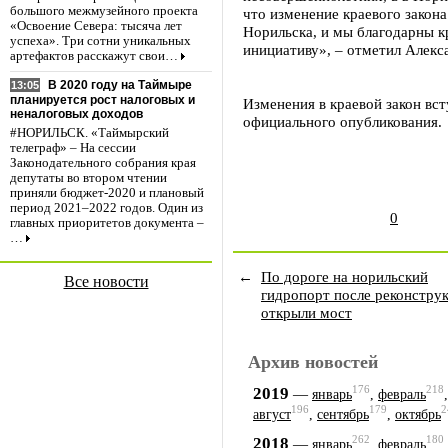
большого межмузейного проекта
что изменение краевого закона
«Освоение Севера: тысяча лет
Норильска, и мы благодарны к
успеха». Три сотни уникальных
инициативу», – отметил Алекс
артефактов расскажут свои…
В 2020 году на Таймыре
13:05
планируется рост налоговых и
Изменения в краевой закон вст
неналоговых доходов
официального опубликования.
#НОРИЛЬСК. «Таймырский
телеграф» – На сессии
Законодательного собрания края
депутаты во втором чтении
приняли бюджет-2020 и плановый
период 2021–2022 годов. Один из
0
главных приоритетов документа –
…
←
По дороге на норильский
Все новости
гидропорт после реконстру
открыли мост
Архив новостей
176
218
2019
—
январь
,
февраль
196
179
2
август
,
сентябрь
,
октябрь
262
180
2018
—
январь
,
февраль