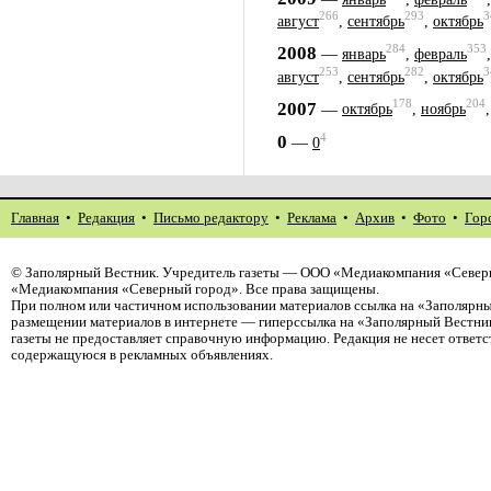
266
293
3
август
,
сентябрь
,
октябрь
284
353
2008
—
январь
,
февраль
253
282
3
август
,
сентябрь
,
октябрь
178
204
2007
—
октябрь
,
ноябрь
4
0
—
0
Главная
•
Редакция
•
Письмо редактору
•
Реклама
•
Архив
•
Фото
•
Гор
©
Заполярный Вестник
. Учредитель газеты — ООО «Медиакомпания «Северн
«Медиакомпания «Северный город». Все права защищены.
При полном или частичном использовании материалов ссылка на «Заполярны
размещении материалов в интернете — гиперссылка на «Заполярный Вестник
газеты не предоставляет справочную информацию. Редакция не несет ответ
содержащуюся в рекламных объявлениях.