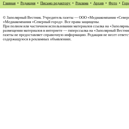
Главная
•
Редакция
•
Письмо редактору
•
Реклама
•
Архив
•
Фото
•
Гор
©
Заполярный Вестник
. Учредитель газеты — ООО «Медиакомпания «Северн
«Медиакомпания «Северный город». Все права защищены.
При полном или частичном использовании материалов ссылка на «Заполярны
размещении материалов в интернете — гиперссылка на «Заполярный Вестник
газеты не предоставляет справочную информацию. Редакция не несет ответ
содержащуюся в рекламных объявлениях.