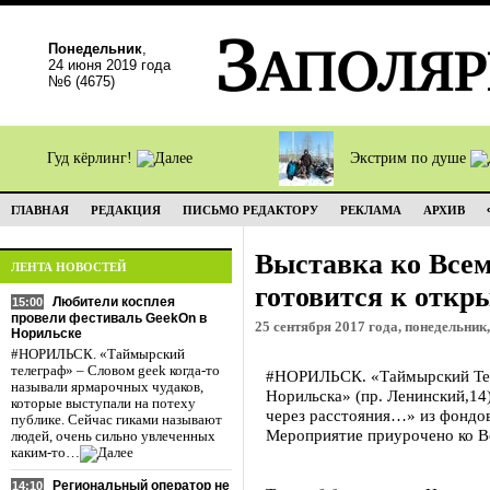
Понедельник
,
24 июня 2019 года
№6 (4675)
Гуд кёрлинг!
Экстрим по душе
ГЛАВНАЯ
РЕДАКЦИЯ
ПИСЬМО РЕДАКТОРУ
РЕКЛАМА
АРХИВ
Выставка ко Все
ЛЕНТА НОВОСТЕЙ
готовится к откр
Любители косплея
15:00
провели фестиваль GeekOn в
25 сентября 2017 года, понедельник,
Норильске
#НОРИЛЬСК. «Таймырский
телеграф» – Словом geek когда-то
#НОРИЛЬСК. «Таймырский Тел
называли ярмарочных чудаков,
Норильска» (пр. Ленинский,14
которые выступали на потеху
через расстояния…» из фондов
публике. Сейчас гиками называют
Мероприятие приурочено ко В
людей, очень сильно увлеченных
каким-то…
Региональный оператор не
14:10