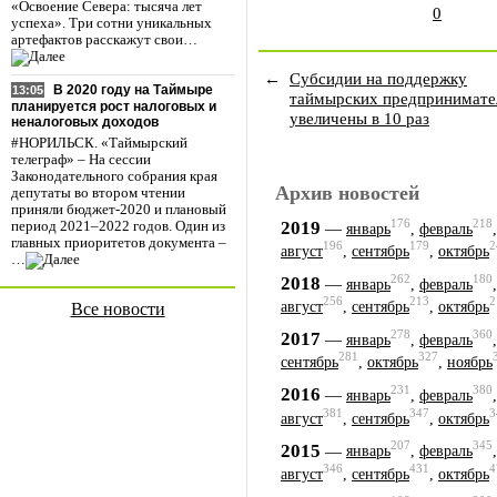
«Освоение Севера: тысяча лет
0
успеха». Три сотни уникальных
артефактов расскажут свои…
←
Субсидии на поддержку
В 2020 году на Таймыре
13:05
таймырских предпринимате
планируется рост налоговых и
увеличены в 10 раз
неналоговых доходов
#НОРИЛЬСК. «Таймырский
телеграф» – На сессии
Законодательного собрания края
Архив новостей
депутаты во втором чтении
приняли бюджет-2020 и плановый
176
218
2019
—
период 2021–2022 годов. Один из
январь
,
февраль
главных приоритетов документа –
196
179
2
август
,
сентябрь
,
октябрь
…
262
180
2018
—
январь
,
февраль
256
213
2
август
,
сентябрь
,
октябрь
Все новости
278
360
2017
—
январь
,
февраль
281
327
сентябрь
,
октябрь
,
ноябрь
231
380
2016
—
январь
,
февраль
381
347
3
август
,
сентябрь
,
октябрь
207
345
2015
—
январь
,
февраль
346
431
4
август
,
сентябрь
,
октябрь