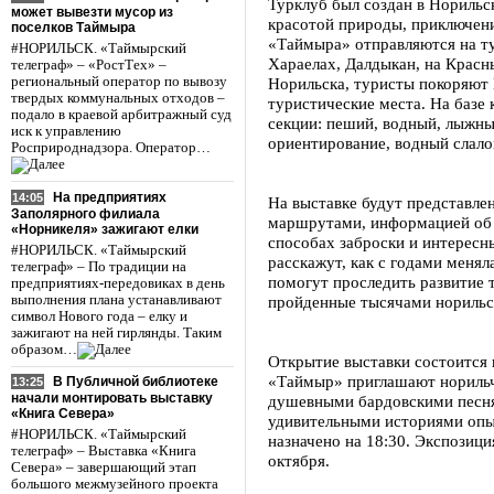
Турклуб был создан в Норильск
может вывезти мусор из
красотой природы, приключен
поселков Таймыра
«Таймыра» отправляются на ту
#НОРИЛЬСК. «Таймырский
Хараелах, Далдыкан, на Красн
телеграф» – «РостТех» –
региональный оператор по вывозу
Норильска, туристы покоряют 
твердых коммунальных отходов –
туристические места. На базе
подало в краевой арбитражный суд
секции: пеший, водный, лыжны
иск к управлению
ориентирование, водный слало
Росприроднадзора. Оператор…
На предприятиях
14:05
На выставке будут представле
Заполярного филиала
маршрутами, информацией об 
«Норникеля» зажигают елки
способах заброски и интересн
#НОРИЛЬСК. «Таймырский
расскажут, как с годами менял
телеграф» – По традиции на
помогут проследить развитие 
предприятиях-передовиках в день
выполнения плана устанавливают
пройденные тысячами норильс
символ Нового года – елку и
зажигают на ней гирлянды. Таким
образом…
Открытие выставки состоится 
«Таймыр» приглашают норильча
В Публичной библиотеке
13:25
начали монтировать выставку
душевными бардовскими песня
«Книга Севера»
удивительными историями опы
#НОРИЛЬСК. «Таймырский
назначено на 18:30. Экспозици
телеграф» – Выставка «Книга
октября.
Севера» – завершающий этап
большого межмузейного проекта