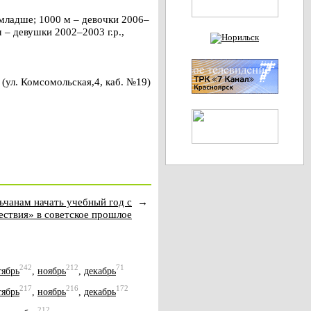
 младше; 1000 м – девочки 2006–
м – девушки 2002–2003 г.р.,
(ул. Комсомольская,4, каб. №19)
ьчанам начать учебный год с
→
ствия» в советское прошлое
242
212
71
тябрь
,
ноябрь
,
декабрь
217
216
172
тябрь
,
ноябрь
,
декабрь
212