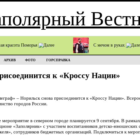
ная красота Поморья
С мечом в руках
АРХИВ
ФОТО
ГОРСПРАВКА
рисоединится к «Кроссу Нации»
раф» – Норильск снова присоединится к «Кроссу Нации». Всерос
инство городов России.
 мероприятие в северном городе планируется 9 сентября. В рамках
тадионе «Заполярник» с участием воспитанников детско-юношеских
келя», сотрудников бюджетных организаций. Подключиться к меро