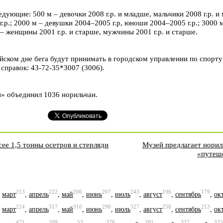
ующие: 500 м – девочки 2008 г.р. и младше, мальчики 2008 г.р. и
г.р.; 2000 м – девушки 2004–2005 г.р, юноши 2004–2005 г.р.; 3000 
– женщины 2001 г.р. и старше, мужчины 2001 г.р. и старше.
йском дне бега будут принимать в городском управлении по спорту 
 справок: 43-72-35*3007 (3006).
» объединил 1036 норильчан.
ее 1,5 тонны осетров и стерляди
Музей предлагает норил
«путеше
213
222
206
207
243
196
179
,
март
,
апрель
,
май
,
июнь
,
июль
,
август
,
сентябрь
,
ок
224
317
310
290
327
256
213
,
март
,
апрель
,
май
,
июнь
,
июль
,
август
,
сентябрь
,
ок
471
209
53
376
281
327
325