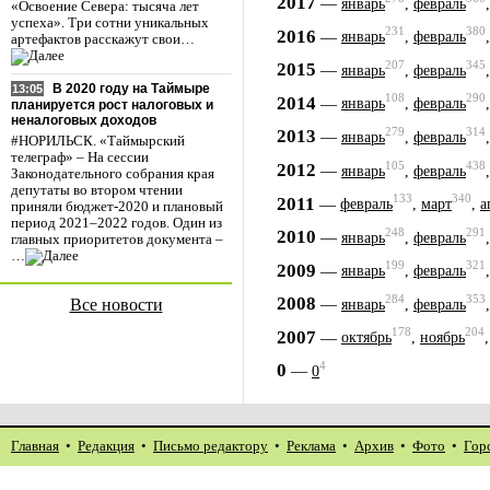
2017
—
январь
,
февраль
«Освоение Севера: тысяча лет
успеха». Три сотни уникальных
231
380
2016
—
январь
,
февраль
артефактов расскажут свои…
207
345
2015
—
январь
,
февраль
В 2020 году на Таймыре
13:05
108
290
2014
—
январь
,
февраль
планируется рост налоговых и
неналоговых доходов
279
314
2013
—
январь
,
февраль
#НОРИЛЬСК. «Таймырский
телеграф» – На сессии
105
438
2012
—
январь
,
февраль
Законодательного собрания края
депутаты во втором чтении
133
340
2011
—
февраль
,
март
,
а
приняли бюджет-2020 и плановый
период 2021–2022 годов. Один из
248
291
2010
—
январь
,
февраль
главных приоритетов документа –
…
199
321
2009
—
январь
,
февраль
284
353
2008
—
Все новости
январь
,
февраль
178
204
2007
—
октябрь
,
ноябрь
4
0
—
0
Главная
•
Редакция
•
Письмо редактору
•
Реклама
•
Архив
•
Фото
•
Гор