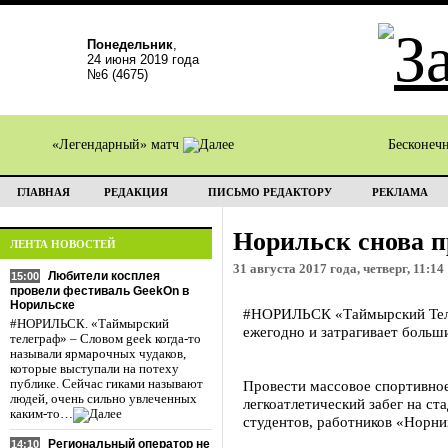
Понедельник
,
24 июня 2019 года
№6 (4675)
«Легендарный» матч
Бесконеч
ГЛАВНАЯ
РЕДАКЦИЯ
ПИСЬМО РЕДАКТОРУ
РЕКЛАМА
Норильск снова п
ЛЕНТА НОВОСТЕЙ
31 августа 2017 года, четверг, 11:14
Любители косплея
15:00
провели фестиваль GeekOn в
Норильске
#НОРИЛЬСК «Таймырский Телег
#НОРИЛЬСК. «Таймырский
ежегодно и затрагивает больш
телеграф» – Словом geek когда-то
называли ярмарочных чудаков,
которые выступали на потеху
публике. Сейчас гиками называют
Провести массовое спортивное
людей, очень сильно увлеченных
легкоатлетический забег на с
каким-то…
студентов, работников «Норни
Региональный оператор не
14:10