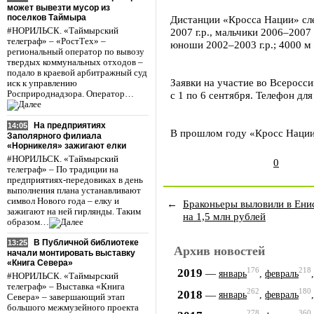
может вывезти мусор из
поселков Таймыра
Дистанции «Кросса Нации» след
#НОРИЛЬСК. «Таймырский
2007 г.р., мальчики 2006–2007 
телеграф» – «РостТех» –
юноши 2002–2003 г.р.; 4000 м 
региональный оператор по вывозу
твердых коммунальных отходов –
подало в краевой арбитражный суд
Заявки на участие во Всеросси
иск к управлению
Росприроднадзора. Оператор…
с 1 по 6 сентября. Телефон для
На предприятиях
14:05
В прошлом году «Кросс Нации
Заполярного филиала
«Норникеля» зажигают елки
#НОРИЛЬСК. «Таймырский
0
телеграф» – По традиции на
предприятиях-передовиках в день
выполнения плана устанавливают
символ Нового года – елку и
←
Браконьеры выловили в Енис
зажигают на ней гирлянды. Таким
на 1,5 млн рублей
образом…
В Публичной библиотеке
13:25
Архив новостей
начали монтировать выставку
«Книга Севера»
176
218
2019
—
январь
,
февраль
#НОРИЛЬСК. «Таймырский
телеграф» – Выставка «Книга
262
180
2018
—
январь
,
февраль
Севера» – завершающий этап
большого межмузейного проекта
278
360