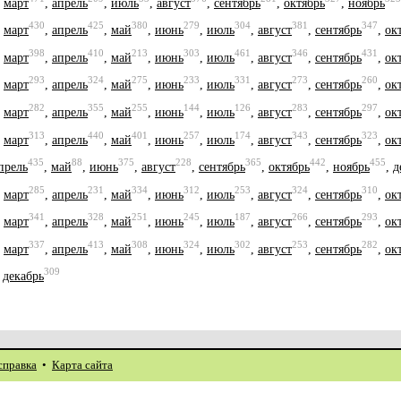
,
март
,
апрель
,
июль
,
август
,
сентябрь
,
октябрь
,
ноябрь
430
425
380
279
304
381
347
,
март
,
апрель
,
май
,
июнь
,
июль
,
август
,
сентябрь
,
ок
398
410
213
303
461
346
431
,
март
,
апрель
,
май
,
июнь
,
июль
,
август
,
сентябрь
,
ок
293
324
275
233
331
273
260
,
март
,
апрель
,
май
,
июнь
,
июль
,
август
,
сентябрь
,
ок
282
355
255
144
126
283
297
,
март
,
апрель
,
май
,
июнь
,
июль
,
август
,
сентябрь
,
ок
313
440
401
257
174
343
323
,
март
,
апрель
,
май
,
июнь
,
июль
,
август
,
сентябрь
,
ок
435
88
375
228
365
442
455
прель
,
май
,
июнь
,
август
,
сентябрь
,
октябрь
,
ноябрь
,
д
285
231
334
312
253
324
310
,
март
,
апрель
,
май
,
июнь
,
июль
,
август
,
сентябрь
,
ок
341
328
251
245
187
266
293
,
март
,
апрель
,
май
,
июнь
,
июль
,
август
,
сентябрь
,
ок
337
413
308
324
302
253
282
,
март
,
апрель
,
май
,
июнь
,
июль
,
август
,
сентябрь
,
ок
309
,
декабрь
справка
•
Карта сайта