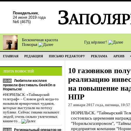
Понедельник
,
24 июня 2019 года
№6 (4675)
Бесконечная красота
Гуд кёрлинг!
Поморья
ГЛАВНАЯ
РЕДАКЦИЯ
ПИСЬМО РЕДАКТОРУ
РЕКЛАМА
АРХИВ
10 газовиков пол
ЛЕНТА НОВОСТЕЙ
реализацию инвес
Любители косплея
15:00
провели фестиваль GeekOn в
на повышение на
Норильске
#НОРИЛЬСК. «Таймырский
НПР
телеграф» – Словом geek когда-то
называли ярмарочных чудаков,
27 января 2017 года, пятница, 10:57
которые выступали на потеху
публике. Сейчас гиками называют
НОРИЛЬСК. "Таймырский Телег
людей, очень сильно увлеченных
состоялась церемония награжд
каким-то…
"Норильскгазпромом", "Таймы
предприятия компании "Норни
Региональный оператор не
14:10