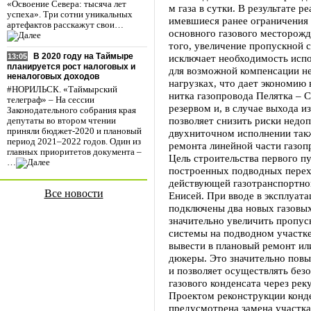
«Освоение Севера: тысяча лет
м газа в сутки. В результате 
успеха». Три сотни уникальных
имевшиеся ранее ограничения 
артефактов расскажут свои…
основного газового месторож
того, увеличение пропускной 
В 2020 году на Таймыре
исключает необходимость испо
13:05
планируется рост налоговых и
для возможной компенсации н
неналоговых доходов
нагрузках, что дает экономию 
#НОРИЛЬСК. «Таймырский
нитка газопровода Пелятка – 
телеграф» – На сессии
резервом и, в случае выхода и
Законодательного собрания края
позволяет снизить риски недо
депутаты во втором чтении
приняли бюджет-2020 и плановый
двухниточном исполнении так
период 2021–2022 годов. Один из
ремонта линейной части газопр
главных приоритетов документа –
Цель строительства первого п
…
построенных подводных перех
действующей газотранспортной
Все новости
Енисей. При вводе в эксплуат
подключены два новых газовых
значительно увеличить пропус
системы на подводном участке
вывести в плановый ремонт ил
дюкеры. Это значительно пов
и позволяет осуществлять без
газового конденсата через ре
Проектом реконструкции конд
предусмотрена замена участк