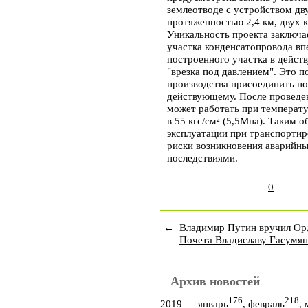
землеотводе с устройством д
протяженностью 2,4 км, двух к
Уникальность проекта заключае
участка конденсатопровода вп
построенного участка в дейст
"врезка под давлением". Это п
производства присоединить но
действующему. После проведе
может работать при температу
в 55 кгс/см² (5,5Мпа). Таким 
эксплуатации при транспортир
риски возникновения аварийны
последствиями.
0
←
Владимир Путин вручил Ор
Почета Владиславу Гасумян
Архив новостей
176
218
2019
—
январь
,
февраль
,