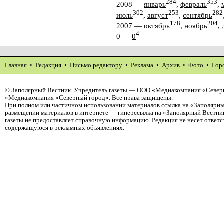
284
353
2008
—
январь
,
февраль
,
302
253
282
июль
,
август
,
сентябрь
178
204
2007
—
октябрь
,
ноябрь
,
4
0
—
0
Главная
•
Редакция
•
Письмо редактору
•
Реклама
•
Архив
•
Фото
•
Гор
©
Заполярный Вестник
. Учредитель газеты — ООО «Медиакомпания «Северн
«Медиакомпания «Северный город». Все права защищены.
При полном или частичном использовании материалов ссылка на «Заполярны
размещении материалов в интернете — гиперссылка на «Заполярный Вестник
газеты не предоставляет справочную информацию. Редакция не несет ответ
содержащуюся в рекламных объявлениях.