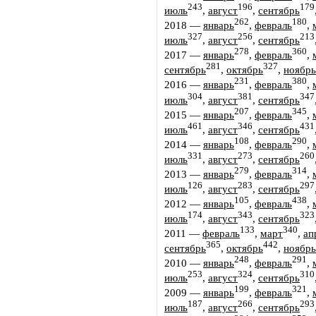
243
196
179
июль
,
август
,
сентябрь
262
180
2018
—
январь
,
февраль
,
327
256
213
июль
,
август
,
сентябрь
278
360
2017
—
январь
,
февраль
,
281
327
сентябрь
,
октябрь
,
ноябрь
231
380
2016
—
январь
,
февраль
,
304
381
347
июль
,
август
,
сентябрь
207
345
2015
—
январь
,
февраль
,
461
346
431
июль
,
август
,
сентябрь
108
290
2014
—
январь
,
февраль
,
331
273
260
июль
,
август
,
сентябрь
279
314
2013
—
январь
,
февраль
,
126
283
297
июль
,
август
,
сентябрь
105
438
2012
—
январь
,
февраль
,
174
343
323
июль
,
август
,
сентябрь
133
340
2011
—
февраль
,
март
,
ап
365
442
сентябрь
,
октябрь
,
ноябрь
248
291
2010
—
январь
,
февраль
,
253
324
310
июль
,
август
,
сентябрь
199
321
2009
—
январь
,
февраль
,
187
266
293
июль
,
август
,
сентябрь