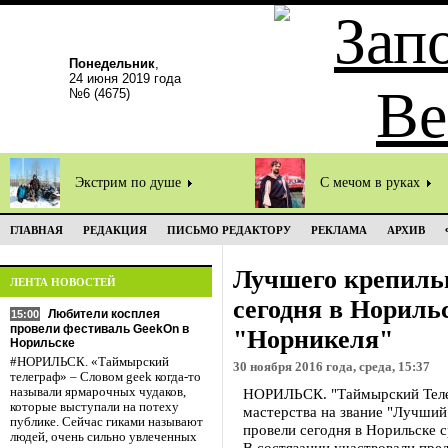
Понедельник
,
24 июня 2019 года
№6 (4675)
Экстрим по душе
С мечом в руках
ГЛАВНАЯ
РЕДАКЦИЯ
ПИСЬМО РЕДАКТОРУ
РЕКЛАМА
АРХИВ
Лучшего крепиль
ЛЕНТА НОВОСТЕЙ
сегодня в Нориль
Любители косплея
15:00
провели фестиваль GeekOn в
"Норникеля"
Норильске
#НОРИЛЬСК. «Таймырский
30 ноября 2016 года, среда, 15:37
телеграф» – Словом geek когда-то
называли ярмарочных чудаков,
НОРИЛЬСК. "Таймырский Теле
которые выступали на потеху
мастерства на звание "Лучший
публике. Сейчас гиками называют
провели сегодня в Норильске 
людей, очень сильно увлеченных
В состязании участвовали пре