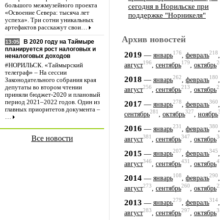
сегодня в Норильске при
большого межмузейного проекта
«Освоение Севера: тысяча лет
поддержке "Норникеля"
успеха». Три сотни уникальных
артефактов расскажут свои…
Архив новостей
В 2020 году на Таймыре
13:05
планируется рост налоговых и
176
218
2019
—
январь
,
февраль
неналоговых доходов
196
179
2
август
,
сентябрь
,
октябрь
#НОРИЛЬСК. «Таймырский
телеграф» – На сессии
262
180
2018
—
январь
,
февраль
Законодательного собрания края
депутаты во втором чтении
256
213
2
август
,
сентябрь
,
октябрь
приняли бюджет-2020 и плановый
период 2021–2022 годов. Один из
278
360
2017
—
январь
,
февраль
главных приоритетов документа –
281
327
сентябрь
,
октябрь
,
ноябрь
…
231
380
2016
—
январь
,
февраль
381
347
3
Все новости
август
,
сентябрь
,
октябрь
207
345
2015
—
январь
,
февраль
346
431
4
август
,
сентябрь
,
октябрь
108
290
2014
—
январь
,
февраль
273
260
2
август
,
сентябрь
,
октябрь
279
314
2013
—
январь
,
февраль
283
297
3
август
,
сентябрь
,
октябрь