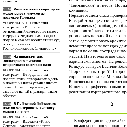
каким-то…
"Таймырский" и треста "Нори
Региональный оператор не
14:10
компании.
может вывезти мусор из
Первым этапом стала проверка
поселков Таймыра
Каждой команде с составе тре
#НОРИЛЬСК. «Таймырский
наставляемых) необходимо бы
телеграф» – «РостТех» –
мероприятий возвести две арк
региональный оператор по вывозу
установить по одной паре жел
твердых коммунальных отходов –
подало в краевой арбитражный суд
затем демонтировать арочную 
иск к управлению
демонстрировали порядок дейс
Росприроднадзора. Оператор…
первой помощи пострадавшему
массы). На втором этапе было
На предприятиях
14:05
вариантами ответов. На решен
Заполярного филиала
«Норникеля» зажигают елки
Конкурс выиграл Василий Коле
#НОРИЛЬСК. «Таймырский
"Норильскшахтстрой". Второе
телеграф» – По традиции на
соревнования занял Михаил Ла
предприятиях-передовиках в день
Бронзовым призером состязани
выполнения плана устанавливают
Конкурсы профессионального м
символ Нового года – елку и
реализации корпоративного пр
зажигают на ней гирлянды. Таким
образом…
0
В Публичной библиотеке
13:25
начали монтировать выставку
«Книга Севера»
#НОРИЛЬСК. «Таймырский
←
Конференция по франчайзин
телеграф» – Выставка «Книга
ярмарка франшиз проходят
Севера» – завершающий этап