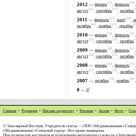
105
438
2012
—
январь
,
февраль
343
323
3
август
,
сентябрь
,
октябрь
133
340
2011
—
февраль
,
март
,
а
442
455
4
октябрь
,
ноябрь
,
декабрь
248
291
2010
—
январь
,
февраль
324
310
3
август
,
сентябрь
,
октябрь
199
321
2009
—
январь
,
февраль
266
293
3
август
,
сентябрь
,
октябрь
284
353
2008
—
январь
,
февраль
253
282
3
август
,
сентябрь
,
октябрь
178
204
2007
—
октябрь
,
ноябрь
4
0
—
0
Главная
•
Редакция
•
Письмо редактору
•
Реклама
•
Архив
•
Фото
•
Гор
©
Заполярный Вестник
. Учредитель газеты — ООО «Медиакомпания «Северн
«Медиакомпания «Северный город». Все права защищены.
При полном или частичном использовании материалов ссылка на «Заполярны