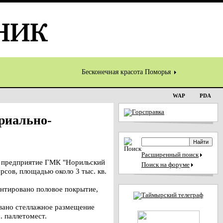
Бесконечная красота Поморья
WAP
PDA
риально-
Расширенный поиск
 предприятие ГМК "Норильский
Поиск на форуме
рсов, площадью около 3 тыс. кв.
онтировано половое покрытие,
овано стеллажное размещение
. паллетомест.