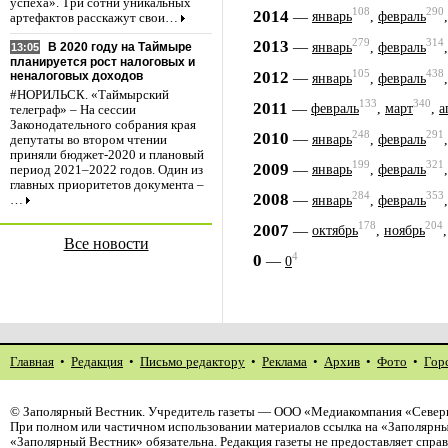
успеха». Три сотни уникальных
108
290
2014
—
январь
,
февраль
артефактов расскажут свои…
279
314
2013
—
январь
,
февраль
В 2020 году на Таймыре
13:05
планируется рост налоговых и
105
438
2012
—
неналоговых доходов
январь
,
февраль
#НОРИЛЬСК. «Таймырский
133
340
2011
—
февраль
,
март
,
а
телеграф» – На сессии
Законодательного собрания края
248
291
2010
—
январь
,
февраль
депутаты во втором чтении
приняли бюджет-2020 и плановый
199
321
2009
—
январь
,
февраль
период 2021–2022 годов. Один из
главных приоритетов документа –
284
353
2008
—
январь
,
февраль
…
178
204
2007
—
октябрь
,
ноябрь
Все новости
4
0
—
0
Главная
•
Редакция
•
Письмо редактору
•
Реклама
•
Архив
•
Фото
•
Гор
©
Заполярный Вестник
. Учредитель газеты — ООО «Медиакомпания «Северн
При полном или частичном использовании материалов ссылка на «Заполярны
«Заполярный Вестник» обязательна. Редакция газеты не предоставляет спр