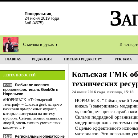
Понедельник
,
24 июня 2019 года
№6 (4675)
С мечом в руках
В четвер
ГЛАВНАЯ
РЕДАКЦИЯ
ПИСЬМО РЕДАКТОРУ
РЕКЛАМА
Кольская ГМК об
ЛЕНТА НОВОСТЕЙ
технических ресу
Любители косплея
15:00
провели фестиваль GeekOn в
24 июня 2016 года, пятница, 15:18
Норильске
#НОРИЛЬСК. «Таймырский
НОРИЛЬСК. "Таймырский Теле
телеграф» – Словом geek когда-то
никель") завершилась модерни
называли ярмарочных чудаков,
м, сообщает пресс-служба ком
которые выступали на потеху
Силами подрядной организации
публике. Сейчас гиками называют
модернизированы системы осв
людей, очень сильно увлеченных
каким-то…
С целью эффективного использ
материалов. Это позволило уве
Региональный оператор не
14:10