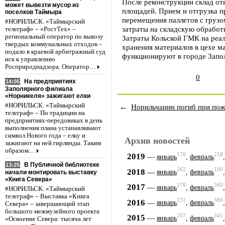
После реконструкции склад о
может вывезти мусор из
площадей. Прием и отгрузка 
поселков Таймыра
перемещения паллетов с грузо
#НОРИЛЬСК. «Таймырский
затраты на складскую обработ
телеграф» – «РостТех» –
региональный оператор по вывозу
Затраты Кольской ГМК на реал
твердых коммунальных отходов –
хранения материалов в цехе м
подало в краевой арбитражный суд
функционируют в городе Запол
иск к управлению
Росприроднадзора. Оператор…
0
На предприятиях
14:05
Заполярного филиала
«Норникеля» зажигают елки
#НОРИЛЬСК. «Таймырский
←
Норильчанин погиб при пож
телеграф» – По традиции на
предприятиях-передовиках в день
выполнения плана устанавливают
символ Нового года – елку и
Архив новостей
зажигают на ней гирлянды. Таким
образом…
176
218
2019
—
январь
,
февраль
В Публичной библиотеке
13:25
262
180
2018
—
январь
,
февраль
начали монтировать выставку
«Книга Севера»
278
360
2017
—
январь
,
февраль
#НОРИЛЬСК. «Таймырский
телеграф» – Выставка «Книга
231
380
2016
—
январь
,
февраль
Севера» – завершающий этап
большого межмузейного проекта
207
345
2015
—
январь
,
февраль
«Освоение Севера: тысяча лет