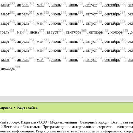
293
324
275
233
331
273
260
,
март
,
апрель
,
май
,
июнь
,
июль
,
август
,
сентябрь
,
ок
282
355
255
144
126
283
297
,
март
,
апрель
,
май
,
июнь
,
июль
,
август
,
сентябрь
,
ок
313
440
401
257
174
343
323
,
март
,
апрель
,
май
,
июнь
,
июль
,
август
,
сентябрь
,
ок
435
88
375
228
365
442
455
прель
,
май
,
июнь
,
август
,
сентябрь
,
октябрь
,
ноябрь
,
д
285
231
334
312
253
324
310
,
март
,
апрель
,
май
,
июнь
,
июль
,
август
,
сентябрь
,
ок
341
328
251
245
187
266
293
,
март
,
апрель
,
май
,
июнь
,
июль
,
август
,
сентябрь
,
ок
337
413
308
324
302
253
282
,
март
,
апрель
,
май
,
июнь
,
июль
,
август
,
сентябрь
,
ок
309
,
декабрь
справка
•
Карта сайта
ый город». Издатель - ООО «Медиакомпания «Северный город». Все права з
й Вестник» обязательна. При размещении материалов в интернете — гиперссы
авочную информацию. Редакция не несет ответственности за информацию, сод