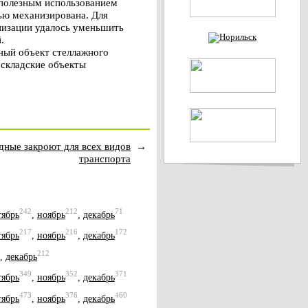
 полезным использованием
ью механизирована. Для
низации удалось уменьшить
.
нный объект стеллажного
 складские объекты
дные закроют для всех видов
→
транспорта
242
212
71
тябрь
,
ноябрь
,
декабрь
217
216
172
тябрь
,
ноябрь
,
декабрь
212
,
декабрь
349
352
371
тябрь
,
ноябрь
,
декабрь
473
376
460
тябрь
,
ноябрь
,
декабрь