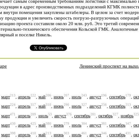
твечает самым современным требованиям логистики с максимально
продукции в адрес производственных подразделений КГМК полност
м внутри помещения закуплены штабелеры. В целом за счет модер
ку продукции и увеличить скорость погрузо-разгрузочных операций
изацию проекта составили около 20 млн. руб. Это третий совреме
атериально-технического обеспечения Кольской ГМК. Аналогичные
ярный и поселке Никель.
аре
Ленинский проспект на выхо
213
222
206
207
243
196
179
,
март
,
апрель
,
май
,
июнь
,
июль
,
август
,
сентябрь
,
ок
224
317
310
290
327
256
213
,
март
,
апрель
,
май
,
июнь
,
июль
,
август
,
сентябрь
,
ок
471
209
53
376
281
327
325
,
март
,
апрель
,
июль
,
август
,
сентябрь
,
октябрь
,
ноябрь
430
425
380
279
304
381
347
,
март
,
апрель
,
май
,
июнь
,
июль
,
август
,
сентябрь
,
ок
398
410
213
303
461
346
431
,
март
,
апрель
,
май
,
июнь
,
июль
,
август
,
сентябрь
,
ок