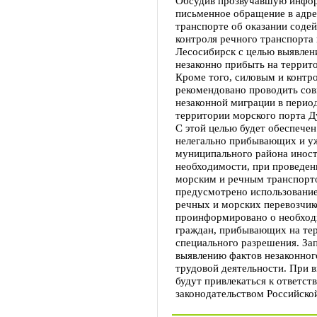
Обсудив прозвучавшую инфо
письменное обращение в адр
транспорте об оказании соде
контроля речного транспорта 
Лесосибирск с целью выявле
незаконно прибыть на террит
Кроме того, силовым и конт
рекомендовано проводить со
незаконной миграции в период
территории морского порта Ду
С этой целью будет обеспече
нелегально прибывающих и у
муниципального района иност
необходимости, при проведе
морским и речным транспорт
предусмотрено использование
речных и морских перевозчик
проинформировано о необход
граждан, прибывающих на те
специального разрешения. За
выявлению фактов незаконног
трудовой деятельности. При 
будут привлекаться к ответст
законодательством Российско