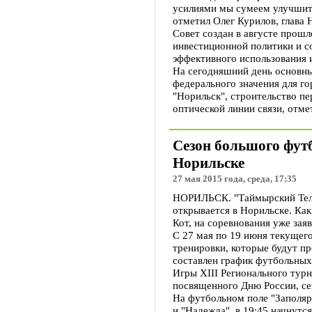
усилиями мы сумеем улучшить
отметил Олег Курилов, глава 
Совет создан в августе прошл
инвестиционной политики и с
эффективного использования 
На сегодняшний день основн
федерального значения для го
"Норильск", строительство пе
оптической линии связи, отме
Сезон большого фут
Норильске
27 мая 2015 года, среда, 17:35
НОРИЛЬСК. "Таймырский Теле
открывается в Норильске. Ка
Кот, на соревнования уже зая
С 27 мая по 19 июня текущег
тренировки, которые будут пр
составлен график футбольных
Игры XIII Регионального тур
посвященного Дню России, се
На футбольном поле "Заполяр
и "Надежда", в 19:45 начнут