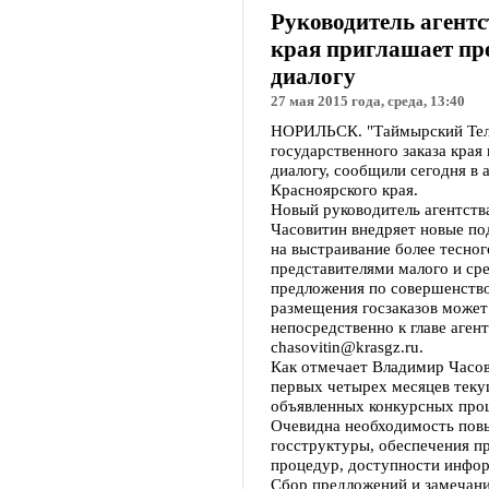
Руководитель агентс
края приглашает пр
диалогу
27 мая 2015 года, среда, 13:40
НОРИЛЬСК. "Таймырский Теле
государственного заказа кра
диалогу, сообщили сегодня в 
Красноярского края.
Новый руководитель агентств
Часовитин внедряет новые по
на выстраивание более тесног
представителями малого и сре
предложения по совершенств
размещения госзаказов может
непосредственно к главе аген
chasovitin@krasgz.ru.
Как отмечает Владимир Часов
первых четырех месяцев текущ
объявленных конкурсных проц
Очевидна необходимость пов
госструктуры, обеспечения п
процедур, доступности инфор
Сбор предложений и замечани