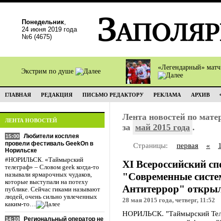
Понедельник
,
24 июня 2019 года
№6 (4675)
«Легендарный» мат
Экстрим по душе
ГЛАВНАЯ
РЕДАКЦИЯ
ПИСЬМО РЕДАКТОРУ
РЕКЛАМА
АРХИВ
Лента новостей по мат
ЛЕНТА НОВОСТЕЙ
за
май 2015 года
.
Любители косплея
15:00
провели фестиваль GeekOn в
Страницы:
первая
«
Норильске
#НОРИЛЬСК. «Таймырский
ХI Всероссийский с
телеграф» – Словом geek когда-то
"Современные систе
называли ярмарочных чудаков,
которые выступали на потеху
Антитеррор" открыл
публике. Сейчас гиками называют
людей, очень сильно увлеченных
28 мая 2015 года, четверг, 11:52
каким-то…
НОРИЛЬСК. "Таймырский Теле
Региональный оператор не
14:10