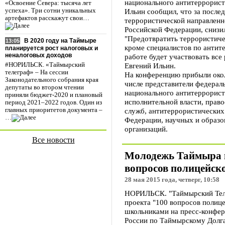
национального антитеррорист
«Освоение Севера: тысяча лет
Ильин сообщил, что за послед
успеха». Три сотни уникальных
артефактов расскажут свои…
террористической направленн
Российской Федерации, снизил
"Предотвратить террористичес
В 2020 году на Таймыре
13:05
кроме специалистов по антите
планируется рост налоговых и
неналоговых доходов
работе будет участвовать все
Евгений Ильин.
#НОРИЛЬСК. «Таймырский
телеграф» – На сессии
На конференцию прибыли окол
Законодательного собрания края
числе представители федерал
депутаты во втором чтении
национального антитеррорист
приняли бюджет-2020 и плановый
исполнительной власти, прав
период 2021–2022 годов. Один из
служб, антитеррористических
главных приоритетов документа –
…
Федерации, научных и образ
организаций.
Все новости
Молодежь Таймыра 
вопросов полицейск
28 мая 2015 года, четверг, 10:58
НОРИЛЬСК. "Таймырский Теле
проекта "100 вопросов полице
школьниками на пресс-конфе
России по Таймырскому Долг