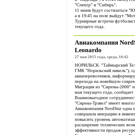
"Спектр" и "Сибирь".
11 июня будут состязаться "Ю
а в 19:45 на поле выйдут "Мо
Турнирные встречи футболист
текущего года.
Авиакомпания NordSt
Leonardo
27 мая 2015 года, среда, 16:42
НОРИЛЬСК. "Таймырский Теле
ГМК "Норильский никель"), 
авиаперевозчиков, информиру
перехода на новейшую совре
Миграция из "Сирены-2000" н
мая текущего года, сообщает 
Взаимовыгодное сотрудничест
"Сирена-Трэвел" имеет много
Авиакомпания NordStar одна 
совершила миграцию в инвент
повысить уровень автоматиза
расширение технических воз
эффективности продаж ресурс