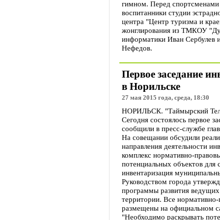
гимном. Перед спортсменами
воспитанники студии эстрадн
центра "Центр туризма и крае
жонглирования из ТМКОУ "Дуд
информатики Иван Сербулев 
Нефедов.
Первое заседание ин
в Норильске
27 мая 2015 года, среда, 18:30
НОРИЛЬСК. "Таймырский Теле
Сегодня состоялось первое за
сообщили в пресс-службе гла
На совещании обсудили реали
направления деятельности ин
комплекс нормативно-правовы
потенциальных объектов для 
инвентаризация муниципальны
Руководством города утвержде
программы развития ведущих
территории. Все нормативно-
размещены на официальном с
"Необходимо раскрывать поте