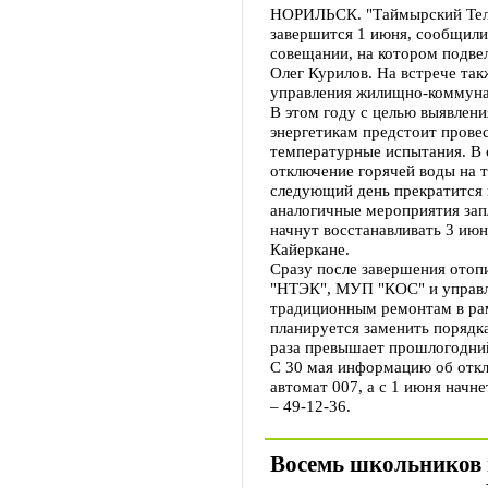
НОРИЛЬСК. "Таймырский Теле
завершится 1 июня, сообщили
совещании, на котором подвел
Олег Курилов. На встрече так
управления жилищно-коммуна
В этом году с целью выявлени
энергетикам предстоит провес
температурные испытания. В с
отключение горячей воды на 
следующий день прекратится 
аналогичные мероприятия зап
начнут восстанавливать 3 июн
Кайеркане.
Сразу после завершения отоп
"НТЭК", МУП "КОС" и управл
традиционным ремонтам в рам
планируется заменить порядка
раза превышает прошлогодний
С 30 мая информацию об откл
автомат 007, а с 1 июня начн
– 49-12-36.
Восемь школьников 