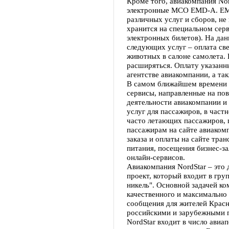
Кроме того, авиакомпания Nor
электронные МСО EMD-A. ЕМD
различных услуг и сборов, не
хранится на специальном сер
электронных билетов). На да
следующих услуг – оплата св
животных в салоне самолета. 
расширяться. Оплату указанн
агентстве авиакомпании, а та
В самом ближайшем времени 
сервисы, направленные на п
деятельности авиакомпании и
услуг для пассажиров, в час
часто летающих пассажиров, 
пассажирам на сайте авиаком
заказа и оплаты на сайте тран
питания, посещения бизнес-за
онлайн-сервисов.
Авиакомпания NordStar – эт
проект, который входит в гр
никель". Основной задачей ко
качественного и максимально
сообщения для жителей Крас
российскими и зарубежными г
NordStar входит в число авиа