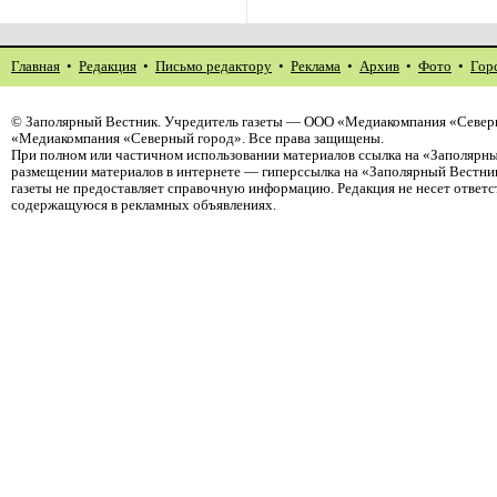
Главная
•
Редакция
•
Письмо редактору
•
Реклама
•
Архив
•
Фото
•
Гор
©
Заполярный Вестник
. Учредитель газеты — ООО «Медиакомпания «Северн
«Медиакомпания «Северный город». Все права защищены.
При полном или частичном использовании материалов ссылка на «Заполярны
размещении материалов в интернете — гиперссылка на «Заполярный Вестник
газеты не предоставляет справочную информацию. Редакция не несет ответ
содержащуюся в рекламных объявлениях.