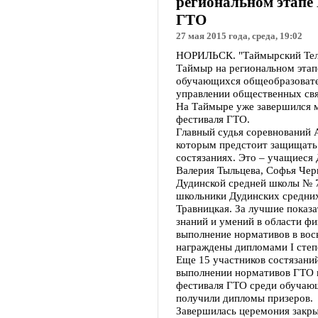
региональном этапе 
ГТО
27 мая 2015 года, среда, 19:02
НОРИЛЬСК. "Таймырский Теле
Таймыр на региональном этап
обучающихся общеобразовател
управлении общественных свя
На Таймыре уже завершился 
фестиваля ГТО.
Главный судья соревнований 
которым предстоит защищать
состязаниях. Это – учащиеся
Валерия Тыльцева, Софья Чер
Дудинской средней школы № 7
школьники Дудинских средних
Травницкая. За лучшие показа
знаний и умений в области фи
выполнение нормативов в вос
награждены дипломами I степ
Еще 15 участников состязаний
выполнении нормативов ГТО 
фестиваля ГТО среди обучаю
получили дипломы призеров.
Завершилась церемония закр