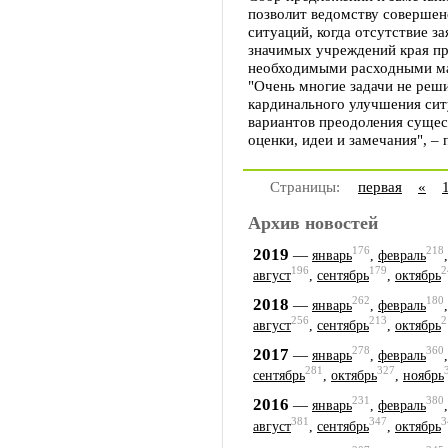
позволит ведомству совершен
ситуаций, когда отсутствие з
значимых учреждений края п
необходимыми расходными м
"Очень многие задачи не реш
кардинального улучшения сит
вариантов преодоления суще
оценки, идеи и замечания", –
Страницы:
первая
«
Архив новостей
176
218
2019
—
январь
,
февраль
196
179
2
август
,
сентябрь
,
октябрь
262
180
2018
—
январь
,
февраль
256
213
2
август
,
сентябрь
,
октябрь
278
360
2017
—
январь
,
февраль
281
327
сентябрь
,
октябрь
,
ноябрь
231
380
2016
—
январь
,
февраль
381
347
3
август
,
сентябрь
,
октябрь