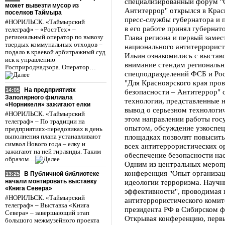
специализированный форум "
может вывезти мусор из
Антитеррор" открылся в Крас
поселков Таймыра
пресс-службы губернатора и 
#НОРИЛЬСК. «Таймырский
в его работе принял губернат
телеграф» – «РостТех» –
Глава региона и первый замес
региональный оператор по вывозу
твердых коммунальных отходов –
национального антитеррорист
подало в краевой арбитражный суд
Ильин ознакомились с выстав
иск к управлению
внимание стендам регионал
Росприроднадзора. Оператор…
спецподразделений ФСБ и Рос
"Для Красноярского края пр
На предприятиях
14:05
безопасности – Антитеррор" 
Заполярного филиала
технологии, представленные н
«Норникеля» зажигают елки
вывод о серьезном технологи
#НОРИЛЬСК. «Таймырский
этом направлении работы гос
телеграф» – По традиции на
опытом, обсуждение узкоспец
предприятиях-передовиках в день
площадках позволят повысить
выполнения плана устанавливают
символ Нового года – елку и
всех антитеррористических ор
зажигают на ней гирлянды. Таким
обеспечение безопасности нас
образом…
Одним из центральных меропр
конференция "Опыт организа
В Публичной библиотеке
13:25
идеологии терроризма. Научн
начали монтировать выставку
«Книга Севера»
эффективности", проводимая
#НОРИЛЬСК. «Таймырский
антитеррористического комит
телеграф» – Выставка «Книга
президента РФ в Сибирском ф
Севера» – завершающий этап
Открывая конференцию, первы
большого межмузейного проекта