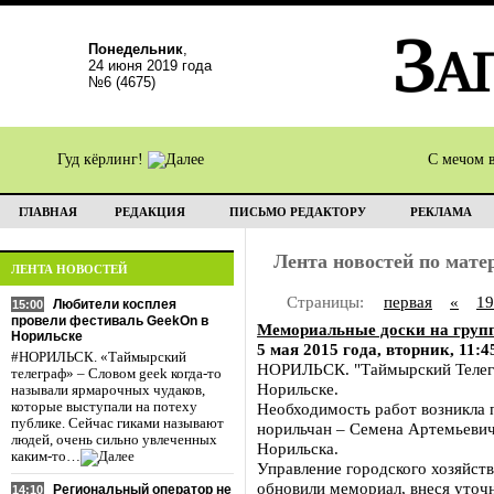
Понедельник
,
24 июня 2019 года
№6 (4675)
Гуд кёрлинг!
С мечом 
ГЛАВНАЯ
РЕДАКЦИЯ
ПИСЬМО РЕДАКТОРУ
РЕКЛАМА
Лента новостей по мат
ЛЕНТА НОВОСТЕЙ
Страницы:
первая
«
19
Любители косплея
15:00
провели фестиваль GeekOn в
Мемориальные доски на групп
Норильске
5 мая 2015 года, вторник, 11:4
#НОРИЛЬСК. «Таймырский
НОРИЛЬСК. "Таймырский Телегр
телеграф» – Словом geek когда-то
Норильске.
называли ярмарочных чудаков,
которые выступали на потеху
Необходимость работ возникла 
публике. Сейчас гиками называют
норильчан – Семена Артемьевич
людей, очень сильно увлеченных
Норильска.
каким-то…
Управление городского хозяйст
обновили мемориал, внеся уточ
Региональный оператор не
14:10