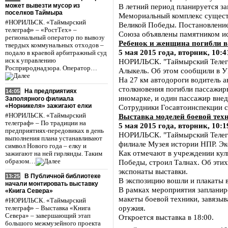
может вывезти мусор из
В летний период планируется з
поселков Таймыра
Мемориальный комплекс существу
#НОРИЛЬСК. «Таймырский
Великой Победы. Постановление
телеграф» – «РостТех» –
Союза объявлены памятником ис
региональный оператор по вывозу
Ребенок и женщина погибли в
твердых коммунальных отходов –
5 мая 2015 года, вторник, 10:4
подало в краевой арбитражный суд
иск к управлению
НОРИЛЬСК. "Таймырский Телегра
Росприроднадзора. Оператор…
Алыкель. Об этом сообщили в 
На 27 км автодороги водитель 
столкновения погибли пассажир
На предприятиях
14:05
иномарке, и один пассажир вне
Заполярного филиала
«Норникеля» зажигают елки
Сотрудники Госавтоинспекции с
#НОРИЛЬСК. «Таймырский
Выставка моделей боевой тех
телеграф» – По традиции на
5 мая 2015 года, вторник, 10:1
предприятиях-передовиках в день
НОРИЛЬСК. "Таймырский Телегра
выполнения плана устанавливают
филиале Музея истории НПР. Эк
символ Нового года – елку и
Как отмечают в учреждении куль
зажигают на ней гирлянды. Таким
образом…
Победы, строил Талнах. Об этих
экспонаты выставки.
В Публичной библиотеке
13:25
В экспозицию вошли и плакаты 
начали монтировать выставку
В рамках мероприятия запланир
«Книга Севера»
макеты боевой техники, завязыв
#НОРИЛЬСК. «Таймырский
оружия.
телеграф» – Выставка «Книга
Севера» – завершающий этап
Откроется выставка в 18:00.
большого межмузейного проекта