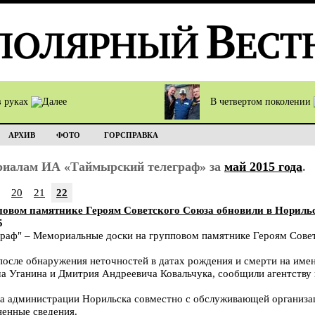
в руках
В четвертом поколении
АРХИВ
ФОТО
ГОРСПРАВКА
ериалам ИА «Таймырский телеграф» за
май 2015 года
.
20
21
22
овом памятнике Героям Советского Союза обновили в Нориль
5
аф" – Мемориальные доски на групповом памятнике Героям Совет
после обнаружения неточностей в датах рождения и смерти на им
а Уганина и Дмитрия Андреевича Ковальчука, сообщили агентству
ва администрации Норильска совместно с обслуживающей организ
ненные сведения.