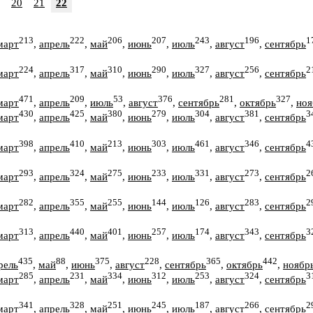
20
21
22
213
222
206
207
243
196
1
март
,
апрель
,
май
,
июнь
,
июль
,
август
,
сентябрь
224
317
310
290
327
256
2
март
,
апрель
,
май
,
июнь
,
июль
,
август
,
сентябрь
471
209
53
376
281
327
март
,
апрель
,
июль
,
август
,
сентябрь
,
октябрь
,
ноя
430
425
380
279
304
381
3
март
,
апрель
,
май
,
июнь
,
июль
,
август
,
сентябрь
398
410
213
303
461
346
4
март
,
апрель
,
май
,
июнь
,
июль
,
август
,
сентябрь
293
324
275
233
331
273
2
март
,
апрель
,
май
,
июнь
,
июль
,
август
,
сентябрь
282
355
255
144
126
283
2
март
,
апрель
,
май
,
июнь
,
июль
,
август
,
сентябрь
313
440
401
257
174
343
3
март
,
апрель
,
май
,
июнь
,
июль
,
август
,
сентябрь
435
88
375
228
365
442
рель
,
май
,
июнь
,
август
,
сентябрь
,
октябрь
,
ноябр
285
231
334
312
253
324
3
март
,
апрель
,
май
,
июнь
,
июль
,
август
,
сентябрь
341
328
251
245
187
266
2
март
,
апрель
,
май
,
июнь
,
июль
,
август
,
сентябрь