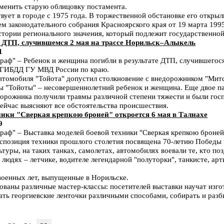
аменить старую облицовку постамента.
ет в городе с 1975 года. В торжественной обстановке его открыли
м законодательного собрания Красноярского края от 19 марта 199
тории регионального значения, который подлежит государственной
 ДТП, случившемся 2 мая на трассе Норильск–Алыкель
1
ф" – Ребенок и женщина погибли в результате ДТП, случившегося
УГИБДД ГУ МВД России по краю.
автомобиля "Тойота" допустил столкновение с внедорожником "Митс
ы "Тойоты" – несовершеннолетний ребенок и женщина. Еще двое п
дорожника получили травмы различной степени тяжести и были гос
ейчас выясняют все обстоятельства происшествия.
ники "Сверкая крепкою броней" откроется 6 мая в Талнахе
9
ф" – Выставка моделей боевой техники "Сверкая крепкою броней"
спозиция техники прошлого столетия посвящена 70-летию Победы 
туры, на таких танках, самолетах, автомобилях воевали те, кто поз
 людях – летчике, водителе легендарной "полуторки", танкисте, ар
военных лет, выпущенные в Норильске.
ованы различные мастер-классы: посетителей выставки научат изго
ать георгиевские ленточки различными способами, собирать и разб