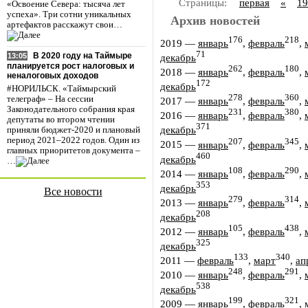
Страницы:
первая
«
19
«Освоение Севера: тысяча лет
успеха». Три сотни уникальных
Архив новостей
артефактов расскажут свои…
176
218
2019
—
январь
,
февраль
,
71
В 2020 году на Таймыре
13:05
декабрь
планируется рост налоговых и
262
180
2018
—
январь
,
февраль
,
неналоговых доходов
172
декабрь
#НОРИЛЬСК. «Таймырский
278
360
телеграф» – На сессии
2017
—
январь
,
февраль
,
Законодательного собрания края
231
380
2016
—
январь
,
февраль
,
депутаты во втором чтении
371
декабрь
приняли бюджет-2020 и плановый
период 2021–2022 годов. Один из
207
345
2015
—
январь
,
февраль
,
главных приоритетов документа –
460
декабрь
…
108
290
2014
—
январь
,
февраль
,
353
декабрь
Все новости
279
314
2013
—
январь
,
февраль
,
208
декабрь
105
438
2012
—
январь
,
февраль
,
325
декабрь
133
340
2011
—
февраль
,
март
,
ап
248
291
2010
—
январь
,
февраль
,
538
декабрь
199
321
2009
—
январь
,
февраль
,