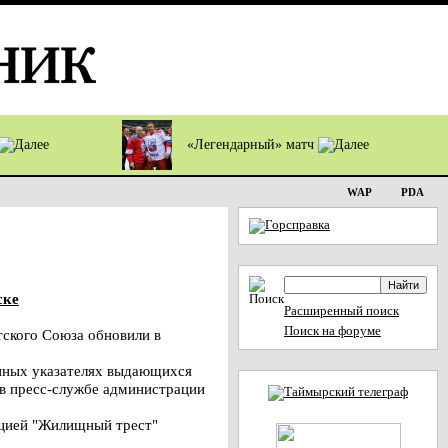
«Легендарный» матч
WAP
PDA
ске
Расширенный поиск
Поиск на форуме
ского Союза обновили в
енных указателях выдающихся
 в пресс-службе администрации
ацией "Жилищный трест"