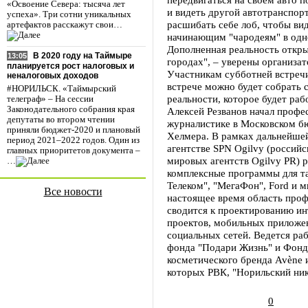
«Освоение Севера: тысяча лет
и видеть другой автотранспор
успеха». Три сотни уникальных
расшибать себе лоб, чтобы вид
артефактов расскажут свои…
начинающим "чародеям" в од
Дополненная реальность откр
В 2020 году на Таймыре
13:05
городах", – уверены организат
планируется рост налоговых и
Участникам субботней встреч
неналоговых доходов
встрече можно будет собрать 
#НОРИЛЬСК. «Таймырский
реальности, которое будет ра
телеграф» – На сессии
Законодательного собрания края
Алексей Резванов начал профе
депутаты во втором чтении
журналистике в Московском б
приняли бюджет-2020 и плановый
Хелмера. В рамках дальнейше
период 2021–2022 годов. Один из
агентстве SPN Ogilvy (россий
главных приоритетов документа –
мировых агентств Ogilvy PR) 
…
комплексные программы для та
Телеком", "МегаФон", Ford и 
Все новости
настоящее время область проф
сводится к проектированию и
проектов, мобильных приложен
социальных сетей. Ведется ра
фонда "Подари Жизнь" и Фонд
косметического бренда Avène 
которых РВК, "Норильский нике
0