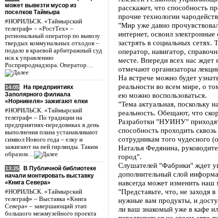
может вывезти мусор из
расскажет, что способность пр
поселков Таймыра
прочие технологии чародейств
#НОРИЛЬСК. «Таймырский
"Мир уже давно прочувствовал
телеграф» – «РостТех» –
интернет, освоил электронные
региональный оператор по вывозу
застрять в социальных сетях. 
твердых коммунальных отходов –
подало в краевой арбитражный суд
оператор, навигатор, справочн
иск к управлению
месте. Впереди всех нас ждет 
Росприроднадзора. Оператор…
отмечают организаторы лекци
На встрече можно будет узнат
реальности во всем мире, о т
На предприятиях
14:05
Заполярного филиала
ею можно воспользоваться.
«Норникеля» зажигают елки
"Тема актуальная, поскольку н
#НОРИЛЬСК. «Таймырский
реальность. Обещают, что скор
телеграф» – По традиции на
Разработки "НУИНУ" приходят
предприятиях-передовиках в день
способность проходить сквозь
выполнения плана устанавливают
сотрудникам того чудесного (о
символ Нового года – елку и
зажигают на ней гирлянды. Таким
Наталья Федянина, руководит
образом…
город".
Слушателей "Фабрики" ждет ув
В Публичной библиотеке
13:25
дополнительный слой информац
начали монтировать выставку
навсегда может изменить наш 
«Книга Севера»
"Представьте, что, не заходя в
#НОРИЛЬСК. «Таймырский
телеграф» – Выставка «Книга
нужные вам продукты, и досту
Севера» – завершающий этап
ли ваш знакомый уже в кафе ил
большого межмузейного проекта
передвигаться на своем авто 