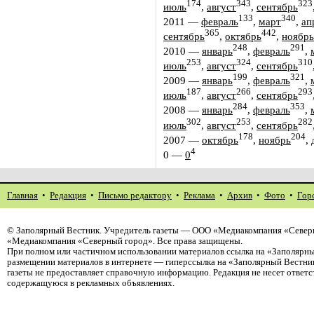
174
343
323
июль
,
август
,
сентябрь
133
340
2011
—
февраль
,
март
,
ап
365
442
сентябрь
,
октябрь
,
ноябрь
248
291
2010
—
январь
,
февраль
,
253
324
310
июль
,
август
,
сентябрь
199
321
2009
—
январь
,
февраль
,
187
266
293
июль
,
август
,
сентябрь
284
353
2008
—
январь
,
февраль
,
302
253
282
июль
,
август
,
сентябрь
178
204
2007
—
октябрь
,
ноябрь
,
4
0
—
0
Главная
•
Редакция
•
Письмо редактору
•
Реклама
•
Архив
•
Фото
•
Гор
©
Заполярный Вестник
. Учредитель газеты — ООО «Медиакомпания «Северн
«Медиакомпания «Северный город». Все права защищены.
При полном или частичном использовании материалов ссылка на «Заполярны
размещении материалов в интернете — гиперссылка на «Заполярный Вестник
газеты не предоставляет справочную информацию. Редакция не несет ответ
содержащуюся в рекламных объявлениях.