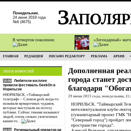
Понедельник
,
24 июня 2019 года
№6 (4675)
В четвертом поколении
«Легендарный» мат
ГЛАВНАЯ
РЕДАКЦИЯ
ПИСЬМО РЕДАКТОРУ
РЕКЛАМА
АРХИВ
Дополненная реал
ЛЕНТА НОВОСТЕЙ
города станет до
Любители косплея
15:00
провели фестиваль GeekOn в
благодаря "Обога
Норильске
#НОРИЛЬСК. «Таймырский
29 июня 2015 года, понедельник, 11:
телеграф» – Словом geek когда-то
называли ярмарочных чудаков,
НОРИЛЬСК. "Таймырский Телег
которые выступали на потеху
интеллектуальном клубе-лекто
публике. Сейчас гиками называют
(гуманитарный проект ГМК "Н
людей, очень сильно увлеченных
"Северный город") пройдет лек
каким-то…
пространстве города".
Региональный оператор не
Алексей Резванов, управляющий
14:10