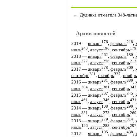
←
Дудинка отметила 348-лети
Архив новостей
176
218
2019
—
январь
,
февраль
,
243
196
179
июль
,
август
,
сентябрь
262
180
2018
—
январь
,
февраль
,
327
256
213
июль
,
август
,
сентябрь
278
360
2017
—
январь
,
февраль
,
281
327
сентябрь
,
октябрь
,
ноябрь
231
380
2016
—
январь
,
февраль
,
304
381
347
июль
,
август
,
сентябрь
207
345
2015
—
январь
,
февраль
,
461
346
431
июль
,
август
,
сентябрь
108
290
2014
—
январь
,
февраль
,
331
273
260
июль
,
август
,
сентябрь
279
314
2013
—
январь
,
февраль
,
126
283
297
июль
,
август
,
сентябрь
105
438
2012
—
январь
,
февраль
,