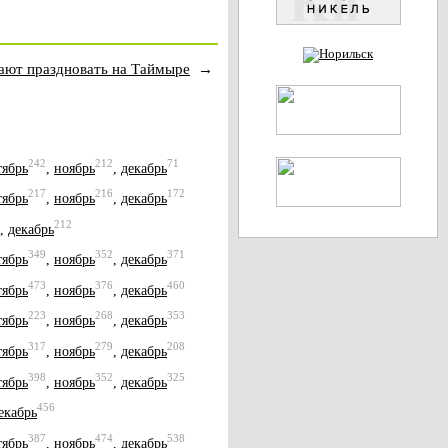
ают праздновать на Таймыре
→
242
212
71
тябрь
,
ноябрь
,
декабрь
217
216
172
тябрь
,
ноябрь
,
декабрь
212
,
декабрь
349
352
371
тябрь
,
ноябрь
,
декабрь
473
376
460
тябрь
,
ноябрь
,
декабрь
223
268
353
тябрь
,
ноябрь
,
декабрь
317
279
208
тябрь
,
ноябрь
,
декабрь
398
352
325
тябрь
,
ноябрь
,
декабрь
456
екабрь
387
474
538
тябрь
,
ноябрь
,
декабрь