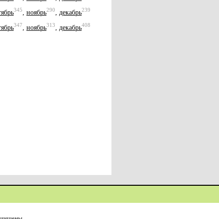
345
290
239
тябрь
,
ноябрь
,
декабрь
347
313
408
тябрь
,
ноябрь
,
декабрь
ащищены.