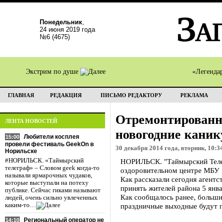
Понедельник
,
24 июня 2019 года
№6 (4675)
Экстрим по душе
«Легенда
ГЛАВНАЯ
РЕДАКЦИЯ
ПИСЬМО РЕДАКТОРУ
РЕКЛАМА
Отремонтированн
ЛЕНТА НОВОСТЕЙ
новогодние кани
Любители косплея
15:00
провели фестиваль GeekOn в
30 декабря 2014 года, вторник, 10:3
Норильске
#НОРИЛЬСК. «Таймырский
НОРИЛЬСК. "Таймырский Телегр
телеграф» – Словом geek когда-то
оздоровительном центре МБУ 
называли ярмарочных чудаков,
Как рассказали сегодня агентс
которые выступали на потеху
принять жителей района 5 янв
публике. Сейчас гиками называют
Как сообщалось ранее, больши
людей, очень сильно увлеченных
каким-то…
праздничные выходные будут п
Региональный оператор не
14:10