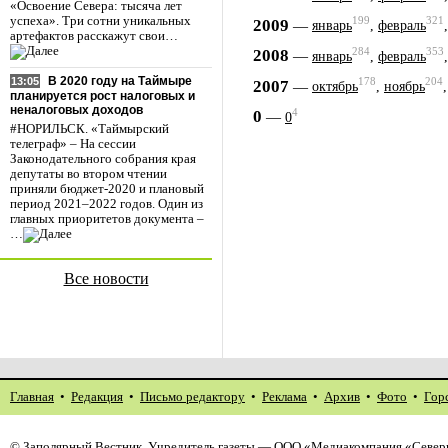
«Освоение Севера: тысяча лет
успеха». Три сотни уникальных
199
321
2009
—
январь
,
февраль
артефактов расскажут свои…
284
353
2008
—
январь
,
февраль
В 2020 году на Таймыре
13:05
178
204
2007
—
октябрь
,
ноябрь
планируется рост налоговых и
неналоговых доходов
4
0
—
0
#НОРИЛЬСК. «Таймырский
телеграф» – На сессии
Законодательного собрания края
депутаты во втором чтении
приняли бюджет-2020 и плановый
период 2021–2022 годов. Один из
главных приоритетов документа –
…
Все новости
Главная
•
Редакция
•
Письмо редактору
•
Реклама
•
Архив
•
Фото
•
Гор
©
Заполярный Вестник
. Учредитель газеты — ООО «Медиакомпания «Северн