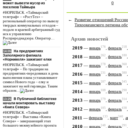
0
может вывезти мусор из
поселков Таймыра
#НОРИЛЬСК. «Таймырский
телеграф» – «РостТех» –
←
Развитие отношений России
региональный оператор по вывозу
Тихоокеанского региона об
твердых коммунальных отходов –
подало в краевой арбитражный суд
иск к управлению
Архив новостей
Росприроднадзора. Оператор…
176
218
2019
—
январь
,
февраль
На предприятиях
14:05
Заполярного филиала
262
180
2018
—
январь
,
февраль
«Норникеля» зажигают елки
278
360
2017
#НОРИЛЬСК. «Таймырский
—
январь
,
февраль
телеграф» – По традиции на
231
380
2016
предприятиях-передовиках в день
—
январь
,
февраль
выполнения плана устанавливают
207
345
символ Нового года – елку и
2015
—
январь
,
февраль
зажигают на ней гирлянды. Таким
образом…
108
290
2014
—
январь
,
февраль
В Публичной библиотеке
13:25
279
314
2013
—
январь
,
февраль
начали монтировать выставку
«Книга Севера»
105
438
2012
—
январь
,
февраль
#НОРИЛЬСК. «Таймырский
133
340
2011
телеграф» – Выставка «Книга
—
февраль
,
март
,
а
Севера» – завершающий этап
248
291
большого межмузейного проекта
2010
—
январь
,
февраль