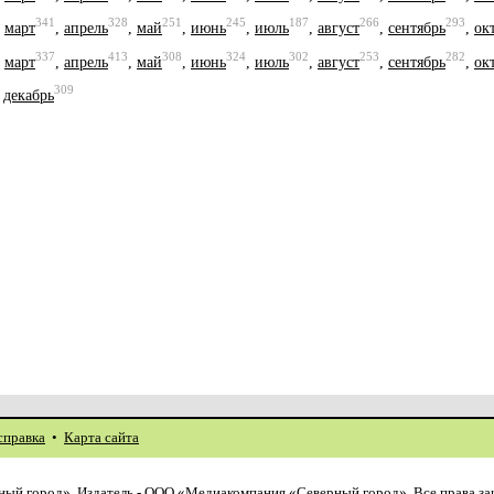
341
328
251
245
187
266
293
,
март
,
апрель
,
май
,
июнь
,
июль
,
август
,
сентябрь
,
ок
337
413
308
324
302
253
282
,
март
,
апрель
,
май
,
июнь
,
июль
,
август
,
сентябрь
,
ок
309
,
декабрь
справка
•
Карта сайта
ый город». Издатель - ООО «Медиакомпания «Северный город». Все права з