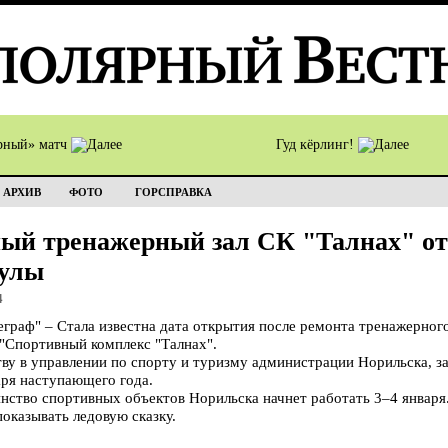
рный» матч
Гуд кёрлинг!
АРХИВ
ФОТО
ГОРСПРАВКА
ый тренажерный зал СК "Талнах" от
кулы
4
аф" – Стала известна дата открытия после ремонта тренажерного 
"Спортивный комплекс "Талнах".
тву в управлении по спорту и туризму администрации Норильска, за
аря наступающего года.
нство спортивных объектов Норильска начнет работать 3–4 января.
оказывать ледовую сказку.