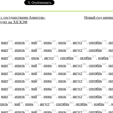
 с государствами Азиатско-
Новый год начин
судят на XII КЭФ
213
222
206
207
243
196
179
,
март
,
апрель
,
май
,
июнь
,
июль
,
август
,
сентябрь
,
ок
224
317
310
290
327
256
213
,
март
,
апрель
,
май
,
июнь
,
июль
,
август
,
сентябрь
,
ок
471
209
53
376
281
327
325
,
март
,
апрель
,
июль
,
август
,
сентябрь
,
октябрь
,
ноябрь
430
425
380
279
304
381
347
,
март
,
апрель
,
май
,
июнь
,
июль
,
август
,
сентябрь
,
ок
398
410
213
303
461
346
431
,
март
,
апрель
,
май
,
июнь
,
июль
,
август
,
сентябрь
,
ок
293
324
275
233
331
273
260
,
март
,
апрель
,
май
,
июнь
,
июль
,
август
,
сентябрь
,
ок
282
355
255
144
126
283
297
,
март
,
апрель
,
май
,
июнь
,
июль
,
август
,
сентябрь
,
ок
313
440
401
257
174
343
323
,
март
,
апрель
,
май
,
июнь
,
июль
,
август
,
сентябрь
,
ок
435
88
375
228
365
442
455
прель
,
май
,
июнь
,
август
,
сентябрь
,
октябрь
,
ноябрь
,
д
285
231
334
312
253
324
310
,
март
,
апрель
,
май
,
июнь
,
июль
,
август
,
сентябрь
,
ок