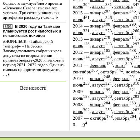
большого межмузейного проекта
304
381
347
июль
,
август
,
сентябрь
«Освоение Севера: тысяча лет
207
345
2015
—
январь
,
февраль
,
успеха». Три сотни уникальных
артефактов расскажут свои…
461
346
431
июль
,
август
,
сентябрь
108
290
2014
—
январь
,
февраль
,
В 2020 году на Таймыре
13:05
331
273
260
планируется рост налоговых и
июль
,
август
,
сентябрь
неналоговых доходов
279
314
2013
—
январь
,
февраль
,
#НОРИЛЬСК. «Таймырский
126
283
297
июль
,
август
,
сентябрь
телеграф» – На сессии
105
438
Законодательного собрания края
2012
—
январь
,
февраль
,
депутаты во втором чтении
174
343
323
июль
,
август
,
сентябрь
приняли бюджет-2020 и плановый
133
340
2011
—
февраль
,
март
,
ап
период 2021–2022 годов. Один из
главных приоритетов документа –
365
442
сентябрь
,
октябрь
,
ноябрь
…
248
291
2010
—
январь
,
февраль
,
253
324
310
июль
,
август
,
сентябрь
Все новости
199
321
2009
—
январь
,
февраль
,
187
266
293
июль
,
август
,
сентябрь
284
353
2008
—
январь
,
февраль
,
302
253
282
июль
,
август
,
сентябрь
178
204
2007
—
октябрь
,
ноябрь
,
4
0
—
0