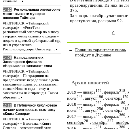
каким-то…
правонарушений. Из них по ли
Региональный оператор не
14:10
375.
может вывезти мусор из
За январь–октябрь участковы
поселков Таймыра
преступления, раскрыли 92.
#НОРИЛЬСК. «Таймырский
телеграф» – «РостТех» –
региональный оператор по вывозу
0
твердых коммунальных отходов –
подало в краевой арбитражный суд
иск к управлению
Росприроднадзора. Оператор…
←
Гонки на тарантасах вновь
пройдут в Дудинке
На предприятиях
14:05
Заполярного филиала
«Норникеля» зажигают елки
#НОРИЛЬСК. «Таймырский
телеграф» – По традиции на
предприятиях-передовиках в день
Архив новостей
выполнения плана устанавливают
символ Нового года – елку и
176
218
2019
—
январь
,
февраль
,
зажигают на ней гирлянды. Таким
243
196
179
образом…
июль
,
август
,
сентябрь
262
180
2018
—
январь
,
февраль
,
В Публичной библиотеке
13:25
327
256
213
июль
,
август
,
сентябрь
начали монтировать выставку
«Книга Севера»
278
360
2017
—
январь
,
февраль
,
#НОРИЛЬСК. «Таймырский
281
327
сентябрь
,
октябрь
,
ноябрь
телеграф» – Выставка «Книга
231
380
Севера» – завершающий этап
2016
—
январь
,
февраль
,