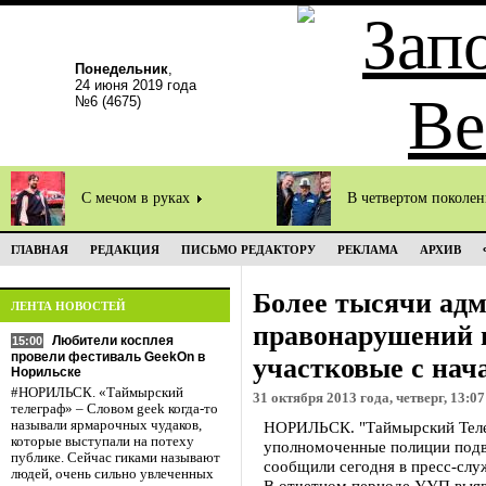
Понедельник
,
24 июня 2019 года
№6 (4675)
С мечом в руках
В четвертом поколе
ГЛАВНАЯ
РЕДАКЦИЯ
ПИСЬМО РЕДАКТОРУ
РЕКЛАМА
АРХИВ
Более тысячи ад
ЛЕНТА НОВОСТЕЙ
правонарушений 
Любители косплея
15:00
провели фестиваль GeekOn в
участковые с нач
Норильске
#НОРИЛЬСК. «Таймырский
31 октября 2013 года, четверг, 13:07
телеграф» – Словом geek когда-то
называли ярмарочных чудаков,
НОРИЛЬСК. "Таймырский Теле
которые выступали на потеху
уполномоченные полиции подве
публике. Сейчас гиками называют
сообщили сегодня в пресс-сл
людей, очень сильно увлеченных
В отчетном периоде УУП выя