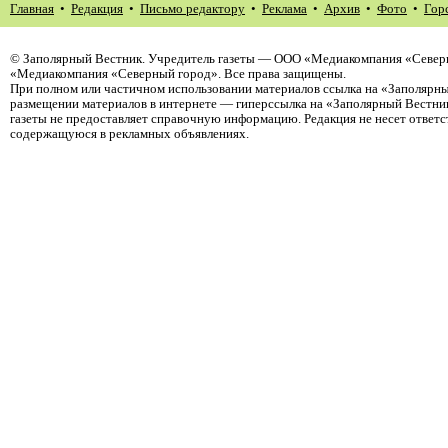
Главная
•
Редакция
•
Письмо редактору
•
Реклама
•
Архив
•
Фото
•
Гор
©
Заполярный Вестник
. Учредитель газеты — ООО «Медиакомпания «Северн
«Медиакомпания «Северный город». Все права защищены.
При полном или частичном использовании материалов ссылка на «Заполярны
размещении материалов в интернете — гиперссылка на «Заполярный Вестник
газеты не предоставляет справочную информацию. Редакция не несет ответ
содержащуюся в рекламных объявлениях.