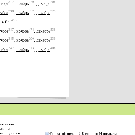
317
279
208
тябрь
,
ноябрь
,
декабрь
398
352
325
тябрь
,
ноябрь
,
декабрь
456
екабрь
387
474
538
тябрь
,
ноябрь
,
декабрь
345
290
239
тябрь
,
ноябрь
,
декабрь
347
313
408
тябрь
,
ноябрь
,
декабрь
ащищены.
лка на
ержащуюся в