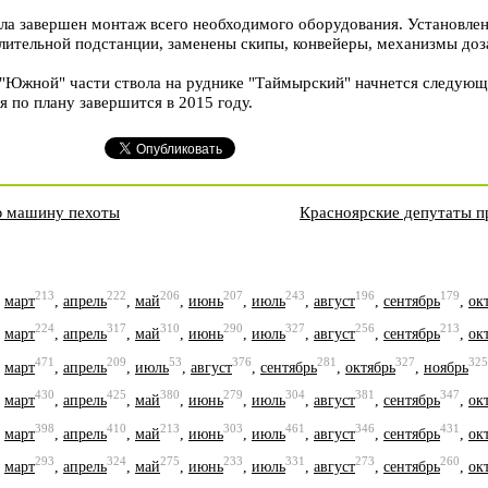
ла завершен монтаж всего необходимого оборудования. Установле
лительной подстанции, заменены скипы, конвейеры, механизмы доза
 "Южной" части ствола на руднике "Таймырский" начнется следующ
я по плану завершится в 2015 году.
ю машину пехоты
Красноярские депутаты п
213
222
206
207
243
196
179
,
март
,
апрель
,
май
,
июнь
,
июль
,
август
,
сентябрь
,
ок
224
317
310
290
327
256
213
,
март
,
апрель
,
май
,
июнь
,
июль
,
август
,
сентябрь
,
ок
471
209
53
376
281
327
325
,
март
,
апрель
,
июль
,
август
,
сентябрь
,
октябрь
,
ноябрь
430
425
380
279
304
381
347
,
март
,
апрель
,
май
,
июнь
,
июль
,
август
,
сентябрь
,
ок
398
410
213
303
461
346
431
,
март
,
апрель
,
май
,
июнь
,
июль
,
август
,
сентябрь
,
ок
293
324
275
233
331
273
260
,
март
,
апрель
,
май
,
июнь
,
июль
,
август
,
сентябрь
,
ок