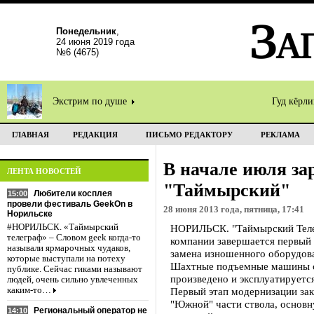
Понедельник
,
24 июня 2019 года
№6 (4675)
Экстрим по душе
Гуд кёрл
ГЛАВНАЯ
РЕДАКЦИЯ
ПИСЬМО РЕДАКТОРУ
РЕКЛАМА
В начале июля за
ЛЕНТА НОВОСТЕЙ
"Таймырский"
Любители косплея
15:00
провели фестиваль GeekOn в
28 июня 2013 года, пятница, 17:41
Норильске
#НОРИЛЬСК. «Таймырский
НОРИЛЬСК. "Таймырский Телег
телеграф» – Словом geek когда-то
компании завершается первый 
называли ярмарочных чудаков,
замена изношенного оборудова
которые выступали на потеху
Шахтные подъемные машины ств
публике. Сейчас гиками называют
произведено и эксплуатируется
людей, очень сильно увлеченных
каким-то…
Первый этап модернизации зак
"Южной" части ствола, основн
Региональный оператор не
14:10