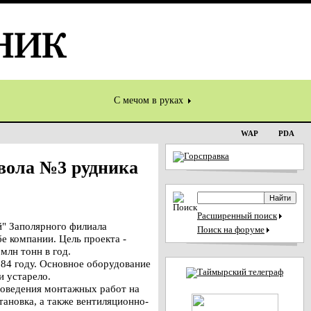
С мечом в руках
WAP
PDA
твола №3 рудника
Расширенный поиск
" Заполярного филиала
Поиск на форуме
е компании. Цель проекта -
млн тонн в год.
84 году. Основное оборудование
и устарело.
роведения монтажных работ на
тановка, а также вентиляционно-