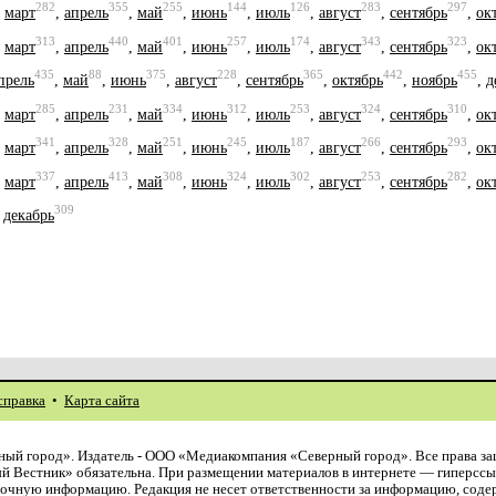
282
355
255
144
126
283
297
,
март
,
апрель
,
май
,
июнь
,
июль
,
август
,
сентябрь
,
ок
313
440
401
257
174
343
323
,
март
,
апрель
,
май
,
июнь
,
июль
,
август
,
сентябрь
,
ок
435
88
375
228
365
442
455
прель
,
май
,
июнь
,
август
,
сентябрь
,
октябрь
,
ноябрь
,
д
285
231
334
312
253
324
310
,
март
,
апрель
,
май
,
июнь
,
июль
,
август
,
сентябрь
,
ок
341
328
251
245
187
266
293
,
март
,
апрель
,
май
,
июнь
,
июль
,
август
,
сентябрь
,
ок
337
413
308
324
302
253
282
,
март
,
апрель
,
май
,
июнь
,
июль
,
август
,
сентябрь
,
ок
309
,
декабрь
справка
•
Карта сайта
ый город». Издатель - ООО «Медиакомпания «Северный город». Все права з
й Вестник» обязательна. При размещении материалов в интернете — гиперссы
авочную информацию. Редакция не несет ответственности за информацию, сод