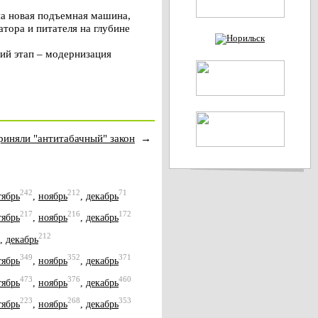
на новая подъемная машина,
тора и питателя на глубине
ий этап – модернизация
риняли "антитабачный" закон
→
242
212
71
тябрь
,
ноябрь
,
декабрь
217
216
172
тябрь
,
ноябрь
,
декабрь
212
,
декабрь
349
352
371
тябрь
,
ноябрь
,
декабрь
473
376
460
тябрь
,
ноябрь
,
декабрь
223
268
353
тябрь
,
ноябрь
,
декабрь