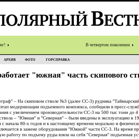
инг!
В четвертом поколении
АРХИВ
ФОТО
ГОРСПРАВКА
работает "южная" часть скипового с
раф" – На скиповом стволе №3 (далее СС-3) рудника "Таймырский
этап модернизации подъемного комплекса, сообщили в пресс-служб
ния с увеличением производительности СС-3 на 500 тыс тонн до 4 
ола – "Южная" и "Северная" – были введены в эксплуатацию в 19
 с начала 80-х годов и к настоящему времени морально и физическ
лючается в замене оборудования "Южной" части СС-3. На время п
ую работу по подъему руды взяла на себя "Северная" подъемная ус