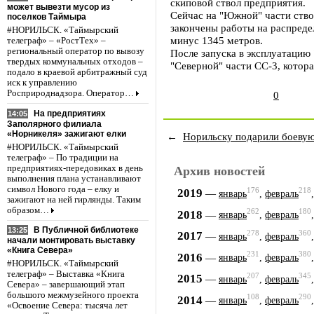
скиповой ствол предприятия.
может вывезти мусор из
Сейчас на "Южной" части ство
поселков Таймыра
закончены работы на распреде
#НОРИЛЬСК. «Таймырский
минус 1345 метров.
телеграф» – «РостТех» –
региональный оператор по вывозу
После запуска в эксплуатацию
твердых коммунальных отходов –
"Северной" части СС-3, котора
подало в краевой арбитражный суд
иск к управлению
Росприроднадзора. Оператор…
0
На предприятиях
14:05
Заполярного филиала
«Норникеля» зажигают елки
←
Норильску подарили боеву
#НОРИЛЬСК. «Таймырский
телеграф» – По традиции на
предприятиях-передовиках в день
Архив новостей
выполнения плана устанавливают
символ Нового года – елку и
176
218
2019
—
январь
,
февраль
зажигают на ней гирлянды. Таким
образом…
262
180
2018
—
январь
,
февраль
В Публичной библиотеке
13:25
278
360
2017
—
январь
,
февраль
начали монтировать выставку
«Книга Севера»
231
380
2016
—
январь
,
февраль
#НОРИЛЬСК. «Таймырский
телеграф» – Выставка «Книга
207
345
2015
—
январь
,
февраль
Севера» – завершающий этап
большого межмузейного проекта
108
290
2014
—
январь
,
февраль
«Освоение Севера: тысяча лет