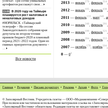
успеха». Три сотни уникальных
279
314
2013
—
январь
,
февраль
артефактов расскажут свои…
105
438
2012
—
январь
,
февраль
В 2020 году на Таймыре
13:05
планируется рост налоговых и
133
340
2011
—
февраль
,
март
,
а
неналоговых доходов
#НОРИЛЬСК. «Таймырский
248
291
2010
—
январь
,
февраль
телеграф» – На сессии
Законодательного собрания края
199
321
2009
—
январь
,
февраль
депутаты во втором чтении
приняли бюджет-2020 и плановый
284
353
2008
—
январь
,
февраль
период 2021–2022 годов. Один из
главных приоритетов документа –
178
204
2007
—
октябрь
,
ноябрь
…
4
0
—
0
Все новости
Главная
•
Редакция
•
Письмо редактору
•
Реклама
•
Архив
•
Фото
•
Гор
©
Заполярный Вестник
. Учредитель газеты — ООО «Медиакомпания «Северн
При полном или частичном использовании материалов ссылка на «Заполярны
«Заполярный Вестник» обязательна. Редакция газеты не предоставляет спр