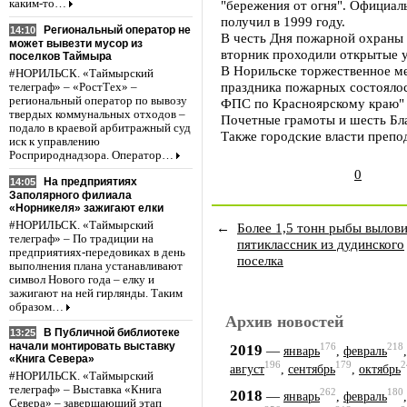
каким-то…
"бережения от огня". Официал
получил в 1999 году.
Региональный оператор не
14:10
В честь Дня пожарной охраны 
может вывезти мусор из
вторник проходили открытые 
поселков Таймыра
В Норильске торжественное м
#НОРИЛЬСК. «Таймырский
праздника пожарных состояло
телеграф» – «РостТех» –
региональный оператор по вывозу
ФПС по Красноярскому краю" 
твердых коммунальных отходов –
Почетные грамоты и шесть Бл
подало в краевой арбитражный суд
Также городские власти преп
иск к управлению
Росприроднадзора. Оператор…
0
На предприятиях
14:05
Заполярного филиала
«Норникеля» зажигают елки
#НОРИЛЬСК. «Таймырский
←
Более 1,5 тонн рыбы вылов
телеграф» – По традиции на
пятиклассник из дудинского
предприятиях-передовиках в день
поселка
выполнения плана устанавливают
символ Нового года – елку и
зажигают на ней гирлянды. Таким
образом…
Архив новостей
В Публичной библиотеке
13:25
начали монтировать выставку
176
218
2019
—
январь
,
февраль
«Книга Севера»
196
179
2
август
,
сентябрь
,
октябрь
#НОРИЛЬСК. «Таймырский
телеграф» – Выставка «Книга
262
180
2018
—
январь
,
февраль
Севера» – завершающий этап