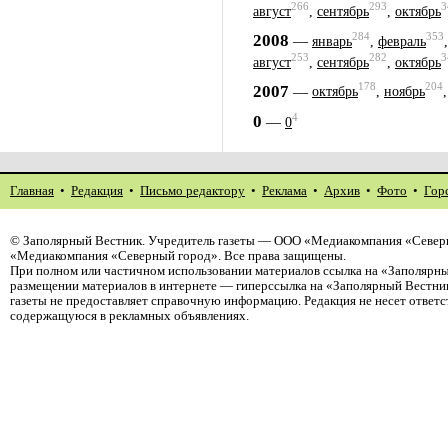
266
293
3
август
,
сентябрь
,
октябрь
284
353
2008
—
январь
,
февраль
253
282
3
август
,
сентябрь
,
октябрь
178
204
2007
—
октябрь
,
ноябрь
4
0
—
0
Главная
•
Редакция
•
Письмо редактору
•
Реклама
•
Архив
•
Фото
•
Гор
©
Заполярный Вестник
. Учредитель газеты — ООО «Медиакомпания «Северн
«Медиакомпания «Северный город». Все права защищены.
При полном или частичном использовании материалов ссылка на «Заполярны
размещении материалов в интернете — гиперссылка на «Заполярный Вестник
газеты не предоставляет справочную информацию. Редакция не несет ответ
содержащуюся в рекламных объявлениях.