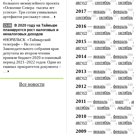
256
213
2
август
,
сентябрь
,
октябрь
большого межмузейного проекта
«Освоение Севера: тысяча лет
278
360
2017
—
январь
,
февраль
успеха». Три сотни уникальных
281
327
артефактов расскажут свои…
сентябрь
,
октябрь
,
ноябрь
231
380
2016
В 2020 году на Таймыре
—
13:05
январь
,
февраль
планируется рост налоговых и
381
347
3
август
,
сентябрь
,
октябрь
неналоговых доходов
#НОРИЛЬСК. «Таймырский
207
345
2015
—
январь
,
февраль
телеграф» – На сессии
346
431
4
август
,
сентябрь
,
октябрь
Законодательного собрания края
депутаты во втором чтении
108
290
2014
—
январь
,
февраль
приняли бюджет-2020 и плановый
273
260
2
период 2021–2022 годов. Один из
август
,
сентябрь
,
октябрь
главных приоритетов документа –
279
314
2013
—
…
январь
,
февраль
283
297
3
август
,
сентябрь
,
октябрь
Все новости
105
438
2012
—
январь
,
февраль
343
323
3
август
,
сентябрь
,
октябрь
133
340
2011
—
февраль
,
март
,
а
442
455
4
октябрь
,
ноябрь
,
декабрь
248
291
2010
—
январь
,
февраль
324
310
3
август
,
сентябрь
,
октябрь
199
321
2009
—
январь
,
февраль