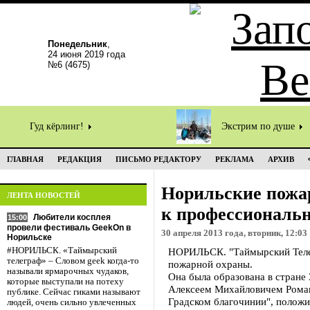
Понедельник
,
24 июня 2019 года
№6 (4675)
Гуд кёрлинг!
Экстрим по душе
ГЛАВНАЯ
РЕДАКЦИЯ
ПИСЬМО РЕДАКТОРУ
РЕКЛАМА
АРХИВ
Норильские пожа
ЛЕНТА НОВОСТЕЙ
к профессиональ
Любители косплея
15:00
провели фестиваль GeekOn в
30 апреля 2013 года, вторник, 12:03
Норильске
#НОРИЛЬСК. «Таймырский
НОРИЛЬСК. "Таймырский Телег
телеграф» – Словом geek когда-то
пожарной охраны.
называли ярмарочных чудаков,
Она была образована в стране 
которые выступали на потеху
Алексеем Михайловичем Роман
публике. Сейчас гиками называют
Градском благочинии", полож
людей, очень сильно увлеченных