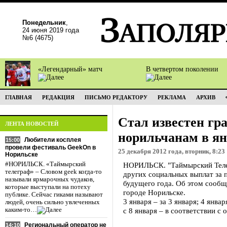
Понедельник
,
24 июня 2019 года
№6 (4675)
«Легендарный» матч
В четвертом поколении
ГЛАВНАЯ
РЕДАКЦИЯ
ПИСЬМО РЕДАКТОРУ
РЕКЛАМА
АРХИВ
Стал известен г
ЛЕНТА НОВОСТЕЙ
норильчанам в ян
Любители косплея
15:00
провели фестиваль GeekOn в
25 декабря 2012 года, вторник, 8:23
Норильске
#НОРИЛЬСК. «Таймырский
НОРИЛЬСК. "Таймырский Телег
телеграф» – Словом geek когда-то
других социальных выплат за 
называли ярмарочных чудаков,
будущего года. Об этом сообщ
которые выступали на потеху
городе Норильске.
публике. Сейчас гиками называют
3 января – за 3 января; 4 января
людей, очень сильно увлеченных
каким-то…
с 8 января – в соответствии с
Региональный оператор не
14:10