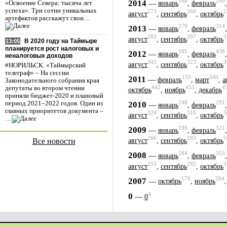
108
290
2014
—
январь
,
февраль
«Освоение Севера: тысяча лет
успеха». Три сотни уникальных
273
260
2
август
,
сентябрь
,
октябрь
артефактов расскажут свои…
279
314
2013
—
январь
,
февраль
283
297
3
август
,
сентябрь
,
октябрь
В 2020 году на Таймыре
13:05
планируется рост налоговых и
105
438
2012
—
январь
,
февраль
неналоговых доходов
343
323
3
август
,
сентябрь
,
октябрь
#НОРИЛЬСК. «Таймырский
телеграф» – На сессии
133
340
2011
—
февраль
,
март
,
а
Законодательного собрания края
442
455
4
депутаты во втором чтении
октябрь
,
ноябрь
,
декабрь
приняли бюджет-2020 и плановый
248
291
2010
период 2021–2022 годов. Один из
—
январь
,
февраль
главных приоритетов документа –
324
310
3
август
,
сентябрь
,
октябрь
…
199
321
2009
—
январь
,
февраль
266
293
3
Все новости
август
,
сентябрь
,
октябрь
284
353
2008
—
январь
,
февраль
253
282
3
август
,
сентябрь
,
октябрь
178
204
2007
—
октябрь
,
ноябрь
4
0
—
0