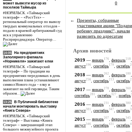
0
может вывезти мусор из
поселков Таймыра
#НОРИЛЬСК. «Таймырский
телеграф» – «РостТех» –
←
Презенты, собранные
региональный оператор по вывозу
участниками акции "Подари
твердых коммунальных отходов –
ребенку праздник!", начали
подало в краевой арбитражный суд
иск к управлению
развозить по адресатам
Росприроднадзора. Оператор…
Архив новостей
На предприятиях
14:05
Заполярного филиала
176
218
2019
—
январь
,
февраль
«Норникеля» зажигают елки
196
179
2
август
,
сентябрь
,
октябрь
#НОРИЛЬСК. «Таймырский
телеграф» – По традиции на
262
180
2018
—
январь
,
февраль
предприятиях-передовиках в день
256
213
2
выполнения плана устанавливают
август
,
сентябрь
,
октябрь
символ Нового года – елку и
278
360
2017
зажигают на ней гирлянды. Таким
—
январь
,
февраль
образом…
281
327
сентябрь
,
октябрь
,
ноябрь
В Публичной библиотеке
13:25
231
380
2016
—
январь
,
февраль
начали монтировать выставку
381
347
3
август
,
сентябрь
,
октябрь
«Книга Севера»
#НОРИЛЬСК. «Таймырский
207
345
2015
—
январь
,
февраль
телеграф» – Выставка «Книга
346
431
4
Севера» – завершающий этап
август
,
сентябрь
,
октябрь
большого межмузейного проекта