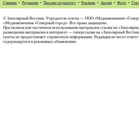
Главная
•
Редакция
•
Письмо редактору
•
Реклама
•
Архив
•
Фото
•
Гор
©
Заполярный Вестник
. Учредитель газеты — ООО «Медиакомпания «Северн
«Медиакомпания «Северный город». Все права защищены.
При полном или частичном использовании материалов ссылка на «Заполярны
размещении материалов в интернете — гиперссылка на «Заполярный Вестник
газеты не предоставляет справочную информацию. Редакция не несет ответ
содержащуюся в рекламных объявлениях.