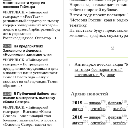
может вывезти мусор из
Норильска, а также дает возм
поселков Таймыра
работы широкой публике.
#НОРИЛЬСК. «Таймырский
В этом году проект посвящен 
телеграф» – «РостТех» –
"История России, края и родн
региональный оператор по вывозу
тематику.
твердых коммунальных отходов –
подало в краевой арбитражный суд
На выставке будут представле
иск к управлению
живопись, графика, скульптура
Росприроднадзора. Оператор…
На предприятиях
14:05
0
Заполярного филиала
«Норникеля» зажигают елки
#НОРИЛЬСК. «Таймырский
←
Антинаркотическая акция "
телеграф» – По традиции на
предприятиях-передовиках в день
за город без наркотиков!"
выполнения плана устанавливают
состоялась в Дудинке
символ Нового года – елку и
зажигают на ней гирлянды. Таким
образом…
Архив новостей
В Публичной библиотеке
13:25
начали монтировать выставку
176
218
2019
«Книга Севера»
—
январь
,
февраль
#НОРИЛЬСК. «Таймырский
196
179
2
август
,
сентябрь
,
октябрь
телеграф» – Выставка «Книга
262
180
Севера» – завершающий этап
2018
—
январь
,
февраль
большого межмузейного проекта
256
213
2
август
,
сентябрь
,
октябрь
«Освоение Севера: тысяча лет