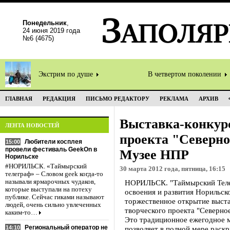
Понедельник
,
24 июня 2019 года
№6 (4675)
Экстрим по душе
В четвертом поколении
ГЛАВНАЯ
РЕДАКЦИЯ
ПИСЬМО РЕДАКТОРУ
РЕКЛАМА
АРХИВ
Выставка-конкурс
ЛЕНТА НОВОСТЕЙ
проекта "Северно
Любители косплея
15:00
провели фестиваль GeekOn в
Музее НПР
Норильске
#НОРИЛЬСК. «Таймырский
30 марта 2012 года, пятница, 16:15
телеграф» – Словом geek когда-то
называли ярмарочных чудаков,
НОРИЛЬСК. "Таймырский Телег
которые выступали на потеху
освоения и развития Норильс
публике. Сейчас гиками называют
торжественное открытие выста
людей, очень сильно увлеченных
творческого проекта "Северное
каким-то…
Это традиционное ежегодное 
Региональный оператор не
14:10
позволяет в полной мере раск