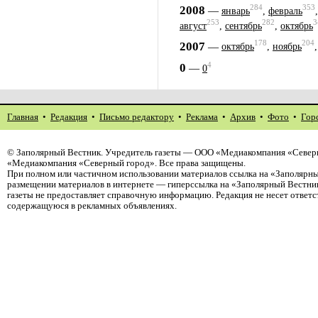
284
353
2008
—
январь
,
февраль
253
282
3
август
,
сентябрь
,
октябрь
178
204
2007
—
октябрь
,
ноябрь
4
0
—
0
Главная
•
Редакция
•
Письмо редактору
•
Реклама
•
Архив
•
Фото
•
Гор
©
Заполярный Вестник
. Учредитель газеты — ООО «Медиакомпания «Северн
«Медиакомпания «Северный город». Все права защищены.
При полном или частичном использовании материалов ссылка на «Заполярны
размещении материалов в интернете — гиперссылка на «Заполярный Вестник
газеты не предоставляет справочную информацию. Редакция не несет ответ
содержащуюся в рекламных объявлениях.