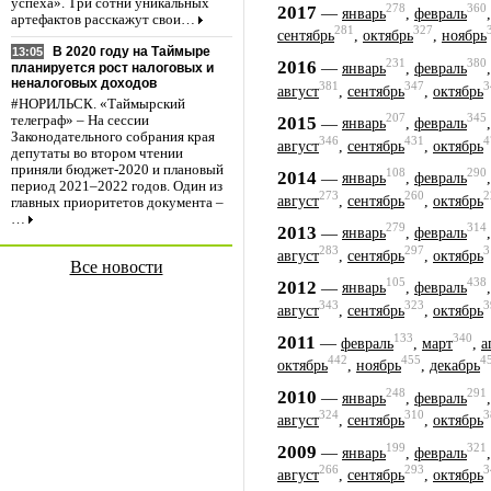
успеха». Три сотни уникальных
278
360
2017
—
январь
,
февраль
артефактов расскажут свои…
281
327
сентябрь
,
октябрь
,
ноябрь
В 2020 году на Таймыре
13:05
231
380
2016
—
январь
,
февраль
планируется рост налоговых и
неналоговых доходов
381
347
3
август
,
сентябрь
,
октябрь
#НОРИЛЬСК. «Таймырский
207
345
2015
—
телеграф» – На сессии
январь
,
февраль
Законодательного собрания края
346
431
4
август
,
сентябрь
,
октябрь
депутаты во втором чтении
приняли бюджет-2020 и плановый
108
290
2014
—
январь
,
февраль
период 2021–2022 годов. Один из
273
260
2
август
,
сентябрь
,
октябрь
главных приоритетов документа –
…
279
314
2013
—
январь
,
февраль
283
297
3
август
,
сентябрь
,
октябрь
Все новости
105
438
2012
—
январь
,
февраль
343
323
3
август
,
сентябрь
,
октябрь
133
340
2011
—
февраль
,
март
,
а
442
455
4
октябрь
,
ноябрь
,
декабрь
248
291
2010
—
январь
,
февраль
324
310
3
август
,
сентябрь
,
октябрь
199
321
2009
—
январь
,
февраль
266
293
3
август
,
сентябрь
,
октябрь