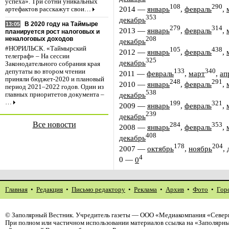
успеха». Три сотни уникальных
108
290
2014
—
январь
,
февраль
,
артефактов расскажут свои…
353
декабрь
В 2020 году на Таймыре
13:05
279
314
2013
—
январь
,
февраль
,
планируется рост налоговых и
208
неналоговых доходов
декабрь
#НОРИЛЬСК. «Таймырский
105
438
2012
—
январь
,
февраль
,
телеграф» – На сессии
325
декабрь
Законодательного собрания края
133
340
депутаты во втором чтении
2011
—
февраль
,
март
,
ап
приняли бюджет-2020 и плановый
248
291
2010
—
январь
,
февраль
,
период 2021–2022 годов. Один из
538
декабрь
главных приоритетов документа –
…
199
321
2009
—
январь
,
февраль
,
239
декабрь
Все новости
284
353
2008
—
январь
,
февраль
,
408
декабрь
178
204
2007
—
октябрь
,
ноябрь
,
4
0
—
0
Главная
•
Редакция
•
Письмо редактору
•
Реклама
•
Архив
•
Фото
•
Гор
©
Заполярный Вестник
. Учредитель газеты — ООО «Медиакомпания «Северн
При полном или частичном использовании материалов ссылка на «Заполярны