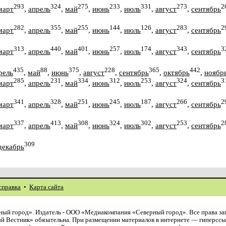
293
324
275
233
331
273
2
март
,
апрель
,
май
,
июнь
,
июль
,
август
,
сентябрь
282
355
255
144
126
283
2
март
,
апрель
,
май
,
июнь
,
июль
,
август
,
сентябрь
313
440
401
257
174
343
3
март
,
апрель
,
май
,
июнь
,
июль
,
август
,
сентябрь
435
88
375
228
365
442
рель
,
май
,
июнь
,
август
,
сентябрь
,
октябрь
,
ноябр
285
231
334
312
253
324
3
март
,
апрель
,
май
,
июнь
,
июль
,
август
,
сентябрь
341
328
251
245
187
266
2
март
,
апрель
,
май
,
июнь
,
июль
,
август
,
сентябрь
337
413
308
324
302
253
2
март
,
апрель
,
май
,
июнь
,
июль
,
август
,
сентябрь
309
декабрь
справка
•
Карта сайта
ый город». Издатель - ООО «Медиакомпания «Северный город». Все права з
й Вестник» обязательна. При размещении материалов в интернете — гиперссы