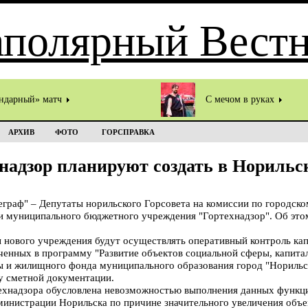
ндарный» матч
С мечом в руках
АРХИВ
ФОТО
ГОРСПРАВКА
надзор планируют создать в Норильс
аф" – Депутаты норильского Горсовета на комиссии по городском
и муниципального бюджетного учреждения "Гортехнадзор". Об это
ы нового учреждения будут осуществлять оперативный контроль ка
енных в программу "Развитие объектов социальной сферы, капита
 и жилищного фонда муниципального образования город "Норильс
у сметной документации.
ехнадзора обусловлена невозможностью выполнения данных функц
инистрации Норильска по причине значительного увеличения объе