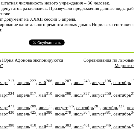
 штатная численность нового учреждения – 36 человек.
 депутатов разделились. Прозвучали предложения данные виды ра
снове.
т документ на XXXII сессии 5 апреля.
ирование капитального ремонта жилых домов Норильска составит о
т.
ка Юрия Афонова экспонируются
Соревнования по лыжным 
и"
Медного 
213
222
206
207
243
196
1
март
,
апрель
,
май
,
июнь
,
июль
,
август
,
сентябрь
224
317
310
290
327
256
2
март
,
апрель
,
май
,
июнь
,
июль
,
август
,
сентябрь
471
209
53
376
281
327
март
,
апрель
,
июль
,
август
,
сентябрь
,
октябрь
,
ноя
430
425
380
279
304
381
3
март
,
апрель
,
май
,
июнь
,
июль
,
август
,
сентябрь
398
410
213
303
461
346
4
март
,
апрель
,
май
,
июнь
,
июль
,
август
,
сентябрь