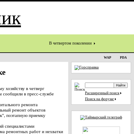
В четвертом поколении
WAP
PDA
ке
у хозяйству в четверг
Расширенный поиск
м сообщили в пресс-службе
Поиск на форуме
питального ремонта
льный ремонт объектов
к", поэтапную приемку
ий специалистами
ма ремонтных работ и нехватки