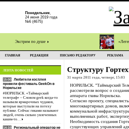
Понедельник
,
24 июня 2019 года
№6 (4675)
Экстрим по душе
«Леге
ГЛАВНАЯ
РЕДАКЦИЯ
ПИСЬМО РЕДАКТОРУ
РЕКЛАМА
Структуру Гортех
ЛЕНТА НОВОСТЕЙ
31 марта 2011 года, четверг, 15:03
Любители косплея
15:00
провели фестиваль GeekOn в
НОРИЛЬСК. "Таймырский Телегр
Норильске
рассмотрели вопрос о создани
#НОРИЛЬСК. «Таймырский
аппарата главы Норильска.
телеграф» – Словом geek когда-то
Согласно проекту, специалист
называли ярмарочных чудаков,
многоквартирных домов, включ
которые выступали на потеху
публике. Сейчас гиками называют
коммунальной инфраструктуры
людей, очень сильно увлеченных
выполненных работ, экспертиз
каким-то…
Необходимость создания Горт
существующих управлений адм
Региональный оператор не
14:10