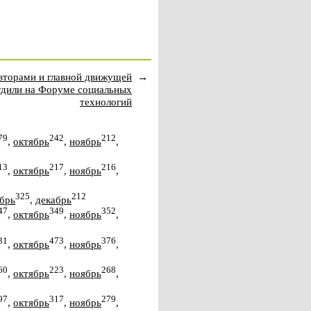
авторами и главной движущей
→
удили на Форуме социальных
технологий
79
242
212
,
октябрь
,
ноябрь
,
13
217
216
,
октябрь
,
ноябрь
,
325
212
брь
,
декабрь
47
349
352
,
октябрь
,
ноябрь
,
31
473
376
,
октябрь
,
ноябрь
,
60
223
268
,
октябрь
,
ноябрь
,
97
317
279
,
октябрь
,
ноябрь
,