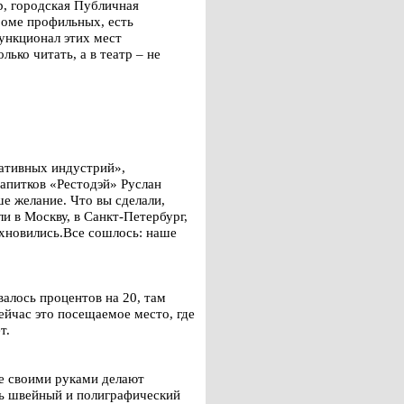
р, городская Публичная
роме профильных, есть
ункционал этих мест
ько читать, а в театр – не
ативных индустрий»,
напитков «Рестодэй» Руслан
ше желание. Что вы сделали,
и в Москву, в Санкт-Петербург,
охновились.Все сошлось: наше
алось процентов на 20, там
ейчас это посещаемое место, где
т.
ые своими руками делают
ть швейный и полиграфический