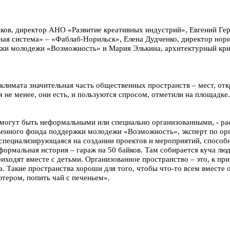
ков, директор АНО «Развитие креативных индустрий», Евгений Ге
ая система» – «Фаблаб-Норильск», Елена Дудченко, директор нори
ки молодежи «Возможность» и Мария Элькина, архитектурный крит
 климата значительная часть общественных пространств – мест, от
 не менее, они есть, и пользуются спросом, отметили на площадке.
могут быть неформальными или специально организованными, - ра
венного фонда поддержки молодежи «Возможность», эксперт по ор
специализирующаяся на создании проектов и мероприятий, способ
формальная история – гараж на 50 байков. Там собирается куча лю
риходят вместе с детьми. Организованное пространство – это, к пр
 Такие пространства хороши для того, чтобы что-то всем вместе о
ютером, попить чай с печеньем».