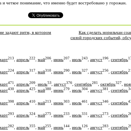
 и четкое понимание, что именно будет востребовано у горожан.
не задают ритм, в котором
Как сделать норильчан со
силой городских событий, обс
213
222
206
207
243
196
1
март
,
апрель
,
май
,
июнь
,
июль
,
август
,
сентябрь
224
317
310
290
327
256
2
март
,
апрель
,
май
,
июнь
,
июль
,
август
,
сентябрь
471
209
53
376
281
327
март
,
апрель
,
июль
,
август
,
сентябрь
,
октябрь
,
ноя
430
425
380
279
304
381
3
март
,
апрель
,
май
,
июнь
,
июль
,
август
,
сентябрь
398
410
213
303
461
346
4
март
,
апрель
,
май
,
июнь
,
июль
,
август
,
сентябрь
293
324
275
233
331
273
2
март
,
апрель
,
май
,
июнь
,
июль
,
август
,
сентябрь
282
355
255
144
126
283
2
март
,
апрель
,
май
,
июнь
,
июль
,
август
,
сентябрь