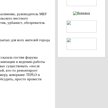
расименко, руководитель МБУ
льского местного
ик, урбанист, обозреватель
крытых для всех жителей города
ссказала гостям форума
ганизации и ведению работы
ных существовать «после
дей, кто-то ремонтирует
имеру, коворкинг TEPLO в
бсудить, просто провести