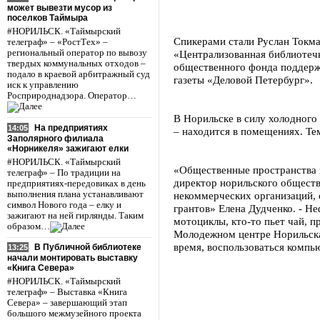
может вывезти мусор из
поселков Таймыра
#НОРИЛЬСК. «Таймырский
Спикерами стали Руслан Токма
телеграф» – «РостТех» –
региональный оператор по вывозу
«Централизованная библиотечн
твердых коммунальных отходов –
общественного фонда поддерж
подало в краевой арбитражный суд
газеты «Деловой Петербург».
иск к управлению
Росприроднадзора. Оператор…
В Норильске в силу холодного
На предприятиях
14:05
– находится в помещениях. Тем
Заполярного филиала
«Норникеля» зажигают елки
#НОРИЛЬСК. «Таймырский
«Общественные пространства 
телеграф» – По традиции на
директор норильского общест
предприятиях-передовиках в день
выполнения плана устанавливают
некоммерческих организаций, 
символ Нового года – елку и
грантов» Елена Дудченко. - Не
зажигают на ней гирлянды. Таким
мотоциклы, кто-то пьет чай, п
образом…
Молодежном центре Норильска.
время, воспользоваться компь
В Публичной библиотеке
13:25
начали монтировать выставку
«Книга Севера»
#НОРИЛЬСК. «Таймырский
телеграф» – Выставка «Книга
Севера» – завершающий этап
большого межмузейного проекта