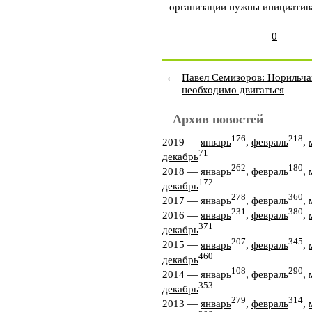
организации нужны инициатива
0
←
Павел Семизоров: Норильча
необходимо двигаться
Архив новостей
176
218
2019
—
январь
,
февраль
,
71
декабрь
262
180
2018
—
январь
,
февраль
,
172
декабрь
278
360
2017
—
январь
,
февраль
,
231
380
2016
—
январь
,
февраль
,
371
декабрь
207
345
2015
—
январь
,
февраль
,
460
декабрь
108
290
2014
—
январь
,
февраль
,
353
декабрь
279
314
2013
—
январь
,
февраль
,