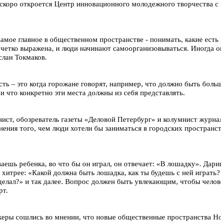
л, скоро откроется Центр инновационного молодежного творчества 
амое главное в общественном пространстве - понимать, какие есть
четко выражена, и люди начинают самоорганизовываться. Иногда он
слан Токмаков.
ть – это когда горожане говорят, например, что должно быть больш
и что конкретно эти места должны из себя представлять.
ист, обозреватель газеты «Деловой Петербург» и колумнист журна
нения того, чем люди хотели бы заниматься в городских пространст
аешь ребенка, во что бы он играл, он отвечает: «В лошадку». Дари
 хитрее: «Какой должна быть лошадка, как ты будешь с ней играть?
делал?» и так далее. Вопрос должен быть увлекающим, чтобы челов
рт.
керы сошлись во мнении, что новые общественные пространства Но