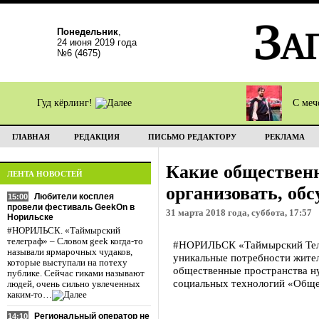
Понедельник
,
24 июня 2019 года
№6 (4675)
Гуд кёрлинг!
С меч
ГЛАВНАЯ
РЕДАКЦИЯ
ПИСЬМО РЕДАКТОРУ
РЕКЛАМА
Какие обществен
ЛЕНТА НОВОСТЕЙ
организовать, об
Любители косплея
15:00
провели фестиваль GeekOn в
31 марта 2018 года, суббота, 17:57
Норильске
#НОРИЛЬСК. «Таймырский
телеграф» – Словом geek когда-то
#НОРИЛЬСК «Таймырский Телегр
называли ярмарочных чудаков,
уникальные потребности жител
которые выступали на потеху
общественные пространства н
публике. Сейчас гиками называют
социальных технологий «Обще
людей, очень сильно увлеченных
каким-то…
Региональный оператор не
14:10