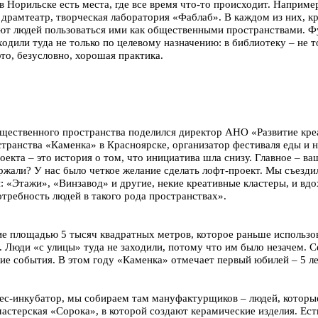
в Норильске есть места, где все время что-то происходит. Наприме
 драмтеатр, творческая лаборатория «Фаблаб». В каждом из них, к
ют людей пользоваться ими как общественными пространствами. Ф
одили туда не только по целевому назначению: в библиотеку – не тол
это, безусловно, хорошая практика.
щественного пространства поделился директор АНО «Развитие кре
странства «Каменка» в Красноярске, организатор фестиваля еды и 
екта – это история о том, что инициатива шла снизу. Главное – ва
жали? У нас было четкое желание сделать лофт-проект. Мы съездил
 «Этажи», «Винзавод» и другие, некие креативные кластеры, и вд
отребность людей в такого рода пространствах».
ие площадью 5 тысяч квадратных метров, которое раньше использов
Люди «с улицы» туда не заходили, потому что им было незачем. С
ие события. В этом году «Каменка» отмечает первый юбилей – 5 ле
нес-инкубатор, мы собираем там мануфактурщиков – людей, котор
астерская «Сорока», в которой создают керамические изделия. Ес