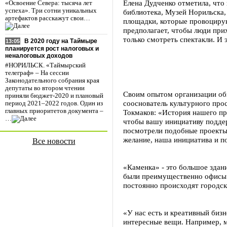
Елена Дудченко отметила, что 
«Освоение Севера: тысяча лет
успеха». Три сотни уникальных
библиотека, Музей Норильска,
артефактов расскажут свои…
площадки, которые провоциру
предполагает, чтобы люди прих
только смотреть спектакли. И 
В 2020 году на Таймыре
13:05
планируется рост налоговых и
неналоговых доходов
#НОРИЛЬСК. «Таймырский
телеграф» – На сессии
Законодательного собрания края
депутаты во втором чтении
Своим опытом организации об
приняли бюджет-2020 и плановый
сооснователь культурного про
период 2021–2022 годов. Один из
главных приоритетов документа –
Токмаков: «История нашего про
…
чтобы вашу инициативу поддер
посмотрели подобные проекты:
желание, наша инициатива и п
Все новости
«Каменка» - это большое здан
были преимущественно офисы. 
постоянно происходят городск
«У нас есть и креативный биз
интересные вещи. Например, м