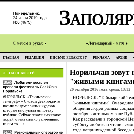
Понедельник
,
24 июня 2019 года
№6 (4675)
С мечом в руках
«Легендарный» матч
ГЛАВНАЯ
РЕДАКЦИЯ
ПИСЬМО РЕДАКТОРУ
РЕКЛАМА
АРХИВ
Норильчан зовут 
ЛЕНТА НОВОСТЕЙ
"живыми книгам
Любители косплея
15:00
провели фестиваль GeekOn в
26 октября 2016 года, среда, 13:12
Норильске
#НОРИЛЬСК. «Таймырский
НОРИЛЬСК. "Таймырский Телег
телеграф» – Словом geek когда-то
"живыми книгами". Очередное
называли ярмарочных чудаков,
общения людей разных социаль
которые выступали на потеху
октября в читальном зале Пуб
публике. Сейчас гиками называют
Как рассказали в городской Ц
людей, очень сильно увлеченных
каким-то…
субботу любители чтения смог
ходе непринужденной беседы в
Региональный оператор не
14:10