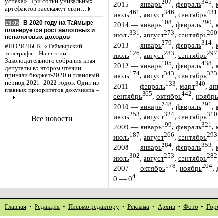
успеха». Три сотни уникальных
207
345
2015
—
январь
,
февраль
,
артефактов расскажут свои…
461
346
431
июль
,
август
,
сентябрь
108
290
В 2020 году на Таймыре
13:05
2014
—
январь
,
февраль
,
планируется рост налоговых и
331
273
260
июль
,
август
,
сентябрь
неналоговых доходов
279
314
2013
—
январь
,
февраль
,
#НОРИЛЬСК. «Таймырский
126
283
297
телеграф» – На сессии
июль
,
август
,
сентябрь
Законодательного собрания края
105
438
2012
—
январь
,
февраль
,
депутаты во втором чтении
174
343
323
июль
,
август
,
сентябрь
приняли бюджет-2020 и плановый
период 2021–2022 годов. Один из
133
340
2011
—
февраль
,
март
,
ап
главных приоритетов документа –
365
442
сентябрь
,
октябрь
,
ноябрь
…
248
291
2010
—
январь
,
февраль
,
253
324
310
июль
,
август
,
сентябрь
Все новости
199
321
2009
—
январь
,
февраль
,
187
266
293
июль
,
август
,
сентябрь
284
353
2008
—
январь
,
февраль
,
302
253
282
июль
,
август
,
сентябрь
178
204
2007
—
октябрь
,
ноябрь
,
4
0
—
0
Главная
•
Редакция
•
Письмо редактору
•
Реклама
•
Архив
•
Фото
•
Гор