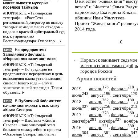
В качестве "живых книг" выст
может вывезти мусор из
ветер" и "Фиеста" Ольга Радун
поселков Таймыра
парикмахер Екатерина Кикоть 
#НОРИЛЬСК. «Таймырский
общины Иван Ульзутуев.
телеграф» – «РостТех» –
региональный оператор по вывозу
Проект "Живая книга" реализу
твердых коммунальных отходов –
2014 года.
подало в краевой арбитражный суд
иск к управлению
Росприроднадзора. Оператор…
0
На предприятиях
14:05
Заполярного филиала
«Норникеля» зажигают елки
←
Норильск занимает седьмое
#НОРИЛЬСК. «Таймырский
место в списке самых добр
телеграф» – По традиции на
городов России
предприятиях-передовиках в день
Архив новостей
выполнения плана устанавливают
символ Нового года – елку и
176
218
зажигают на ней гирлянды. Таким
2019
—
январь
,
февраль
,
образом…
243
196
179
июль
,
август
,
сентябрь
262
180
2018
—
январь
,
февраль
,
В Публичной библиотеке
13:25
начали монтировать выставку
327
256
213
июль
,
август
,
сентябрь
«Книга Севера»
278
360
2017
—
январь
,
февраль
,
#НОРИЛЬСК. «Таймырский
281
327
телеграф» – Выставка «Книга
сентябрь
,
октябрь
,
ноябрь
Севера» – завершающий этап
231
380
2016
—
январь
,
февраль
,
большого межмузейного проекта
304
381
347
июль
,
август
,
сентябрь
«Освоение Севера: тысяча лет