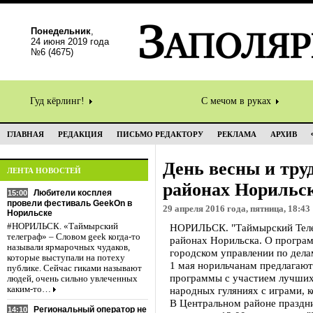
Понедельник
,
24 июня 2019 года
№6 (4675)
Гуд кёрлинг!
С мечом в руках
ГЛАВНАЯ
РЕДАКЦИЯ
ПИСЬМО РЕДАКТОРУ
РЕКЛАМА
АРХИВ
День весны и труд
ЛЕНТА НОВОСТЕЙ
районах Норильс
Любители косплея
15:00
провели фестиваль GeekOn в
29 апреля 2016 года, пятница, 18:43
Норильске
#НОРИЛЬСК. «Таймырский
НОРИЛЬСК. "Таймырский Телег
телеграф» – Словом geek когда-то
районах Норильска. О програ
называли ярмарочных чудаков,
городском управлении по дела
которые выступали на потеху
1 мая норильчанам предлагают
публике. Сейчас гиками называют
программы с участием лучших 
людей, очень сильно увлеченных
каким-то…
народных гуляниях с играми, 
В Центральном районе праздн
Региональный оператор не
14:10