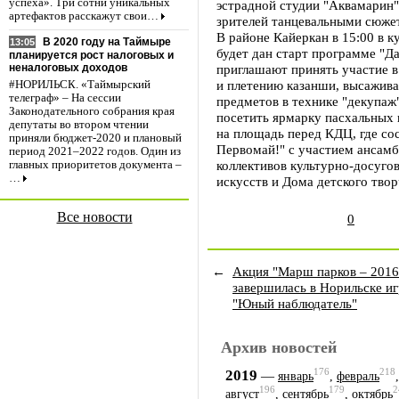
успеха». Три сотни уникальных
эстрадной студии "Аквамарин"
артефактов расскажут свои…
зрителей танцевальными сюже
В районе Кайеркан в 15:00 в 
В 2020 году на Таймыре
13:05
будет дан старт программе "Д
планируется рост налоговых и
приглашают принять участие в
неналоговых доходов
и плетению казанши, высажив
#НОРИЛЬСК. «Таймырский
телеграф» – На сессии
предметов в технике "декупаж
Законодательного собрания края
посетить ярмарку пасхальных 
депутаты во втором чтении
на площадь перед КДЦ, где со
приняли бюджет-2020 и плановый
Первомай!" с участием ансамб
период 2021–2022 годов. Один из
коллективов культурно-досуго
главных приоритетов документа –
…
искусств и Дома детского твор
Все новости
0
←
Акция "Марш парков – 2016
завершилась в Норильске и
"Юный наблюдатель"
Архив новостей
176
218
2019
—
январь
,
февраль
196
179
2
август
,
сентябрь
,
октябрь