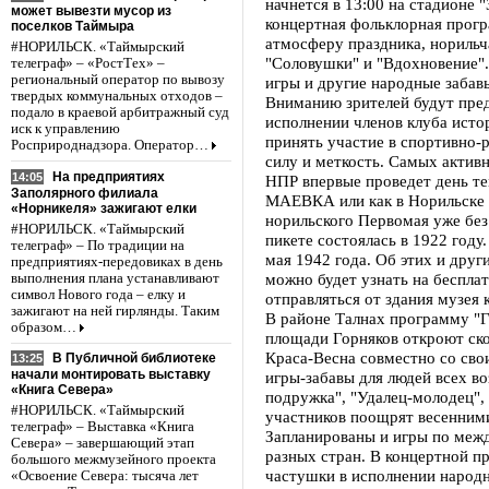
начнется в 13:00 на стадионе 
может вывезти мусор из
концертная фольклорная прогр
поселков Таймыра
атмосферу праздника, норильча
#НОРИЛЬСК. «Таймырский
"Соловушки" и "Вдохновение"
телеграф» – «РостТех» –
региональный оператор по вывозу
игры и другие народные забав
твердых коммунальных отходов –
Вниманию зрителей будут пре
подало в краевой арбитражный суд
исполнении членов клуба ист
иск к управлению
принять участие в спортивно-р
Росприроднадзора. Оператор…
силу и меткость. Самых актив
На предприятиях
14:05
НПР впервые проведет день 
Заполярного филиала
МАЕВКА или как в Норильске 
«Норникеля» зажигают елки
норильского Первомая уже без
#НОРИЛЬСК. «Таймырский
пикете состоялась в 1922 году
телеграф» – По традиции на
мая 1942 года. Об этих и дру
предприятиях-передовиках в день
можно будет узнать на бесплат
выполнения плана устанавливают
символ Нового года – елку и
отправляться от здания музея 
зажигают на ней гирлянды. Таким
В районе Талнах программу "Гу
образом…
площади Горняков откроют ско
Краса-Весна совместно со св
В Публичной библиотеке
13:25
начали монтировать выставку
игры-забавы для людей всех во
«Книга Севера»
подружка", "Удалец-молодец",
#НОРИЛЬСК. «Таймырский
участников поощрят весенним
телеграф» – Выставка «Книга
Запланированы и игры по ме
Севера» – завершающий этап
разных стран. В концертной п
большого межмузейного проекта
частушки в исполнении народн
«Освоение Севера: тысяча лет