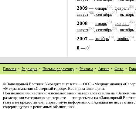
199
321
2009
—
январь
,
февраль
266
293
3
август
,
сентябрь
,
октябрь
284
353
2008
—
январь
,
февраль
253
282
3
август
,
сентябрь
,
октябрь
178
204
2007
—
октябрь
,
ноябрь
4
0
—
0
Главная
•
Редакция
•
Письмо редактору
•
Реклама
•
Архив
•
Фото
•
Гор
©
Заполярный Вестник
. Учредитель газеты — ООО «Медиакомпания «Северн
«Медиакомпания «Северный город». Все права защищены.
При полном или частичном использовании материалов ссылка на «Заполярны
размещении материалов в интернете — гиперссылка на «Заполярный Вестник
газеты не предоставляет справочную информацию. Редакция не несет ответ
содержащуюся в рекламных объявлениях.