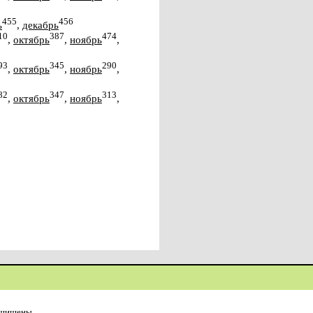
455
456
ь
,
декабрь
10
387
474
,
октябрь
,
ноябрь
,
93
345
290
,
октябрь
,
ноябрь
,
82
347
313
,
октябрь
,
ноябрь
,
ащищены.