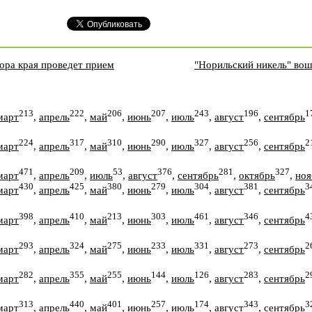
ора края проведет прием
"Норильский никель" во
213
222
206
207
243
196
1
март
,
апрель
,
май
,
июнь
,
июль
,
август
,
сентябрь
224
317
310
290
327
256
2
март
,
апрель
,
май
,
июнь
,
июль
,
август
,
сентябрь
471
209
53
376
281
327
март
,
апрель
,
июль
,
август
,
сентябрь
,
октябрь
,
ноя
430
425
380
279
304
381
3
март
,
апрель
,
май
,
июнь
,
июль
,
август
,
сентябрь
398
410
213
303
461
346
4
март
,
апрель
,
май
,
июнь
,
июль
,
август
,
сентябрь
293
324
275
233
331
273
2
март
,
апрель
,
май
,
июнь
,
июль
,
август
,
сентябрь
282
355
255
144
126
283
2
март
,
апрель
,
май
,
июнь
,
июль
,
август
,
сентябрь
313
440
401
257
174
343
3
март
,
апрель
,
май
,
июнь
,
июль
,
август
,
сентябрь