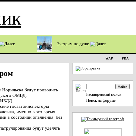
Экстрим по душе
WAP
PDA
ером
 Норильска будут проводить
Расширенный поиск
одского ОМВД.
ГИБДД.
Поиск на форуме
ьские госавтоинспекторы
актика, именно в это время
ми в состоянии опьянения, без
патрулирования будут уделять