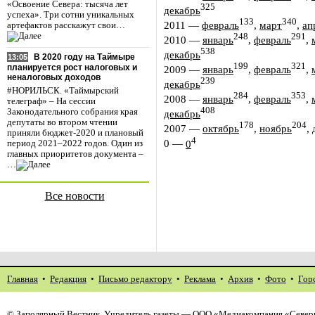
«Освоение Севера: тысяча лет
325
декабрь
успеха». Три сотни уникальных
133
340
2011
—
февраль
,
март
,
ап
артефактов расскажут свои…
248
291
2010
—
январь
,
февраль
,
538
декабрь
В 2020 году на Таймыре
13:05
199
321
планируется рост налоговых и
2009
—
январь
,
февраль
,
неналоговых доходов
239
декабрь
#НОРИЛЬСК. «Таймырский
284
353
2008
—
январь
,
февраль
,
телеграф» – На сессии
408
Законодательного собрания края
декабрь
депутаты во втором чтении
178
204
2007
—
октябрь
,
ноябрь
,
приняли бюджет-2020 и плановый
4
0
—
0
период 2021–2022 годов. Один из
главных приоритетов документа –
…
Все новости
Главная
•
Редакция
•
Письмо редактору
•
Реклама
•
Архив
•
Фото
•
Гор
©
Заполярный Вестник
. Учредитель газеты — ООО «Медиакомпания «Северн