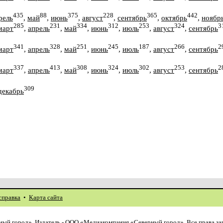
435
88
375
228
365
442
рель
,
май
,
июнь
,
август
,
сентябрь
,
октябрь
,
ноябр
285
231
334
312
253
324
3
март
,
апрель
,
май
,
июнь
,
июль
,
август
,
сентябрь
341
328
251
245
187
266
2
март
,
апрель
,
май
,
июнь
,
июль
,
август
,
сентябрь
337
413
308
324
302
253
2
март
,
апрель
,
май
,
июнь
,
июль
,
август
,
сентябрь
309
декабрь
справка
•
Карта сайта
ый город». Издатель - ООО «Медиакомпания «Северный город». Все права з