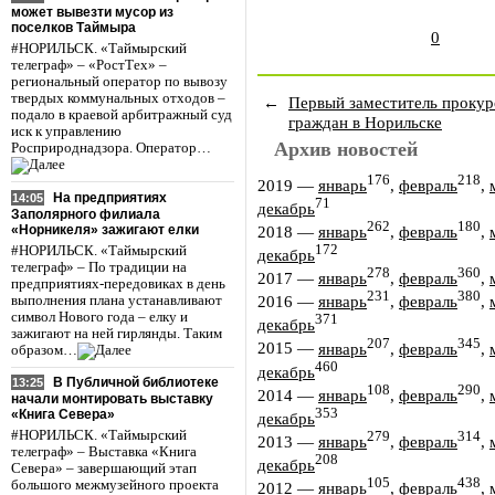
может вывезти мусор из
поселков Таймыра
0
#НОРИЛЬСК. «Таймырский
телеграф» – «РостТех» –
региональный оператор по вывозу
твердых коммунальных отходов –
←
Первый заместитель прокур
подало в краевой арбитражный суд
граждан в Норильске
иск к управлению
Архив новостей
Росприроднадзора. Оператор…
176
218
2019
—
январь
,
февраль
,
На предприятиях
14:05
71
декабрь
Заполярного филиала
262
180
«Норникеля» зажигают елки
2018
—
январь
,
февраль
,
172
#НОРИЛЬСК. «Таймырский
декабрь
телеграф» – По традиции на
278
360
2017
—
январь
,
февраль
,
предприятиях-передовиках в день
231
380
2016
—
январь
,
февраль
,
выполнения плана устанавливают
символ Нового года – елку и
371
декабрь
зажигают на ней гирлянды. Таким
207
345
2015
—
январь
,
февраль
,
образом…
460
декабрь
В Публичной библиотеке
13:25
108
290
2014
—
январь
,
февраль
,
начали монтировать выставку
353
«Книга Севера»
декабрь
#НОРИЛЬСК. «Таймырский
279
314
2013
—
январь
,
февраль
,
телеграф» – Выставка «Книга
208
декабрь
Севера» – завершающий этап
105
438
большого межмузейного проекта
2012
—
январь
,
февраль
,