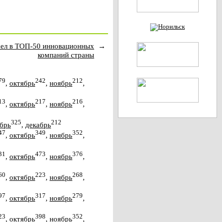
шел в ТОП-50 инновационных
→
компаний страны
79
242
212
,
октябрь
,
ноябрь
,
13
217
216
,
октябрь
,
ноябрь
,
325
212
брь
,
декабрь
47
349
352
,
октябрь
,
ноябрь
,
31
473
376
,
октябрь
,
ноябрь
,
60
223
268
,
октябрь
,
ноябрь
,
97
317
279
,
октябрь
,
ноябрь
,
23
398
352
,
октябрь
,
ноябрь
,