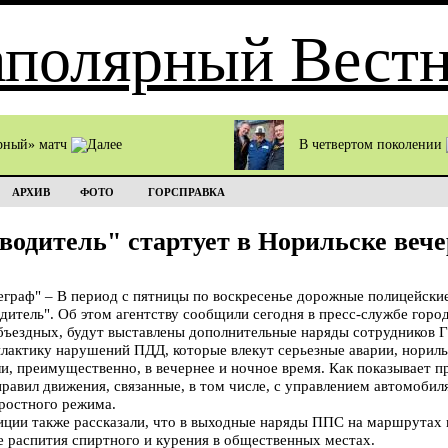
рный» матч
В четвертом поколении
АРХИВ
ФОТО
ГОРСПРАВКА
водитель" стартует в Норильске веч
раф" – В период с пятницы по воскресенье дорожные полицейские
дитель". Об этом агентству сообщили сегодня в пресс-службе гор
объездных, будут выставлены дополнительные наряды сотрудников 
лактику нарушений ПДД, которые влекут серьезные аварии, норил
и, преимущественно, в вечернее и ночное время. Как показывает пр
равил движения, связанные, в том числе, с управлением автомобиля
ростного режима.
иции также рассказали, что в выходные наряды ППС на маршрутах 
 распития спиртного и курения в общественных местах.