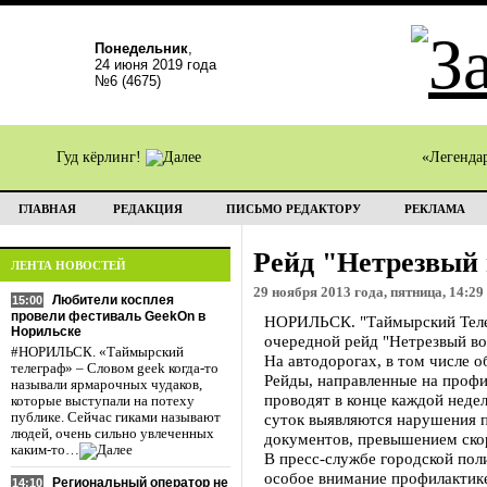
Понедельник
,
24 июня 2019 года
№6 (4675)
Гуд кёрлинг!
«Легенда
ГЛАВНАЯ
РЕДАКЦИЯ
ПИСЬМО РЕДАКТОРУ
РЕКЛАМА
Рейд "Нетрезвый 
ЛЕНТА НОВОСТЕЙ
29 ноября 2013 года, пятница, 14:29
Любители косплея
15:00
провели фестиваль GeekOn в
НОРИЛЬСК. "Таймырский Телег
Норильске
очередной рейд "Нетрезвый во
#НОРИЛЬСК. «Таймырский
На автодорогах, в том числе 
телеграф» – Словом geek когда-то
Рейды, направленные на профи
называли ярмарочных чудаков,
проводят в конце каждой недел
которые выступали на потеху
публике. Сейчас гиками называют
суток выявляются нарушения п
людей, очень сильно увлеченных
документов, превышением ско
каким-то…
В пресс-службе городской пол
особое внимание профилактике
Региональный оператор не
14:10