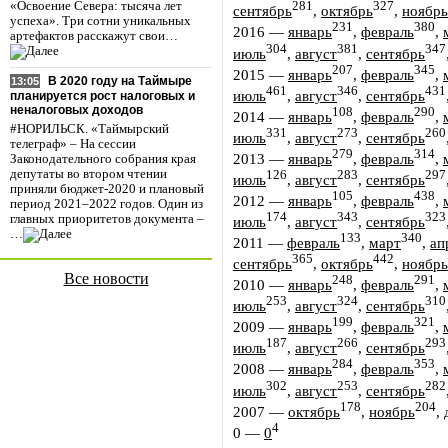
281
327
«Освоение Севера: тысяча лет
сентябрь
,
октябрь
,
ноябрь
успеха». Три сотни уникальных
231
380
2016
—
январь
,
февраль
,
артефактов расскажут свои…
304
381
347
июль
,
август
,
сентябрь
207
345
2015
—
январь
,
февраль
,
В 2020 году на Таймыре
13:05
461
346
431
июль
,
август
,
сентябрь
планируется рост налоговых и
неналоговых доходов
108
290
2014
—
январь
,
февраль
,
#НОРИЛЬСК. «Таймырский
331
273
260
июль
,
август
,
сентябрь
телеграф» – На сессии
279
314
2013
—
январь
,
февраль
,
Законодательного собрания края
депутаты во втором чтении
126
283
297
июль
,
август
,
сентябрь
приняли бюджет-2020 и плановый
105
438
2012
—
январь
,
февраль
,
период 2021–2022 годов. Один из
174
343
323
главных приоритетов документа –
июль
,
август
,
сентябрь
…
133
340
2011
—
февраль
,
март
,
ап
365
442
сентябрь
,
октябрь
,
ноябрь
Все новости
248
291
2010
—
январь
,
февраль
,
253
324
310
июль
,
август
,
сентябрь
199
321
2009
—
январь
,
февраль
,
187
266
293
июль
,
август
,
сентябрь
284
353
2008
—
январь
,
февраль
,
302
253
282
июль
,
август
,
сентябрь
178
204
2007
—
октябрь
,
ноябрь
,
4
0
—
0