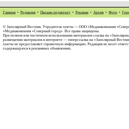
Главная
•
Редакция
•
Письмо редактору
•
Реклама
•
Архив
•
Фото
•
Гор
©
Заполярный Вестник
. Учредитель газеты — ООО «Медиакомпания «Северн
«Медиакомпания «Северный город». Все права защищены.
При полном или частичном использовании материалов ссылка на «Заполярны
размещении материалов в интернете — гиперссылка на «Заполярный Вестник
газеты не предоставляет справочную информацию. Редакция не несет ответ
содержащуюся в рекламных объявлениях.