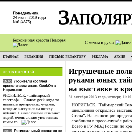
Понедельник
,
24 июня 2019 года
№6 (4675)
Бесконечная красота Поморья
С мечом в руках
ГЛАВНАЯ
РЕДАКЦИЯ
ПИСЬМО РЕДАКТОРУ
РЕКЛАМА
АРХИВ
Игрушечные поли
ЛЕНТА НОВОСТЕЙ
руками юных тай
Любители косплея
15:00
провели фестиваль GeekOn в
на выставке в кр
Норильске
#НОРИЛЬСК. «Таймырский
31 октября 2013 года, четверг, 11:10
телеграф» – Словом geek когда-то
называли ярмарочных чудаков,
НОРИЛЬСК. "Таймырский Телег
которые выступали на потеху
школьников открылась выставк
публике. Сейчас гиками называют
Степа". На экспозиции предст
людей, очень сильно увлеченных
сообщили в пресс-службе райо
каким-то…
Всего в ГУ МВД России по кра
Региональный оператор не
детьми из разных уголков реги
14:10