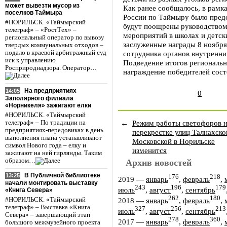
может вывезти мусор из
Как ранее сообщалось, в рамк
поселков Таймыра
России по Таймыру было предс
#НОРИЛЬСК. «Таймырский
будут поощрены руководством
телеграф» – «РостТех» –
мероприятий в школах и детск
региональный оператор по вывозу
заслуженные награды 8 ноября
твердых коммунальных отходов –
подало в краевой арбитражный суд
сотрудника органов внутренни
иск к управлению
Подведение итогов региональн
Росприроднадзора. Оператор…
награждение победителей сост
На предприятиях
14:05
0
Заполярного филиала
«Норникеля» зажигают елки
#НОРИЛЬСК. «Таймырский
←
Режим работы светофоров 
телеграф» – По традиции на
предприятиях-передовиках в день
перекрестке улиц Талнахско
выполнения плана устанавливают
Московской в Норильске
символ Нового года – елку и
изменится
зажигают на ней гирлянды. Таким
образом…
Архив новостей
В Публичной библиотеке
13:25
176
218
2019
—
январь
,
февраль
,
начали монтировать выставку
243
196
179
июль
,
август
,
сентябрь
«Книга Севера»
262
180
2018
—
январь
,
февраль
,
#НОРИЛЬСК. «Таймырский
телеграф» – Выставка «Книга
327
256
213
июль
,
август
,
сентябрь
Севера» – завершающий этап
278
360
2017
—
январь
,
февраль
,
большого межмузейного проекта