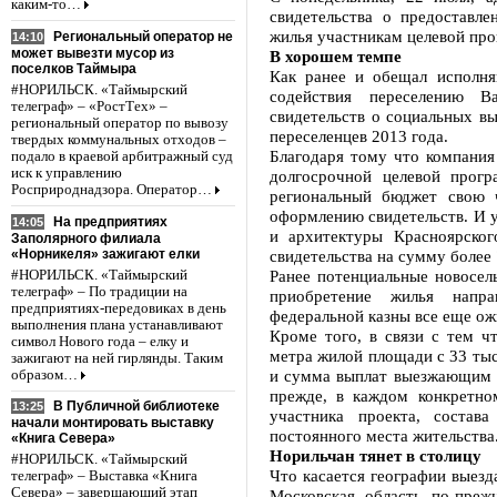
каким-то…
свидетельства о предоставл
жилья участникам целевой про
Региональный оператор не
14:10
может вывезти мусор из
В хорошем темпе
поселков Таймыра
Как ранее и обещал исполня
#НОРИЛЬСК. «Таймырский
содействия переселению 
телеграф» – «РостТех» –
свидетельств о социальных в
региональный оператор по вывозу
переселенцев 2013 года.
твердых коммунальных отходов –
Благодаря тому что компания
подало в краевой арбитражный суд
иск к управлению
долгосрочной целевой прогр
Росприроднадзора. Оператор…
региональный бюджет свою ч
оформлению свидетельств. И у
На предприятиях
14:05
и архитектуры Красноярско
Заполярного филиала
«Норникеля» зажигают елки
свидетельства на сумму более
Ранее потенциальные новоселы
#НОРИЛЬСК. «Таймырский
телеграф» – По традиции на
приобретение жилья напр
предприятиях-передовиках в день
федеральной казны все еще ож
выполнения плана устанавливают
Кроме того, в связи с тем ч
символ Нового года – елку и
метра жилой площади с 33 тыс
зажигают на ней гирлянды. Таким
и сумма выплат выезжающим и
образом…
прежде, в каждом конкретно
В Публичной библиотеке
13:25
участника проекта, состав
начали монтировать выставку
постоянного места жительства
«Книга Севера»
Норильчан тянет в столицу
#НОРИЛЬСК. «Таймырский
Что касается географии выезд
телеграф» – Выставка «Книга
Севера» – завершающий этап
Московская область по-пре