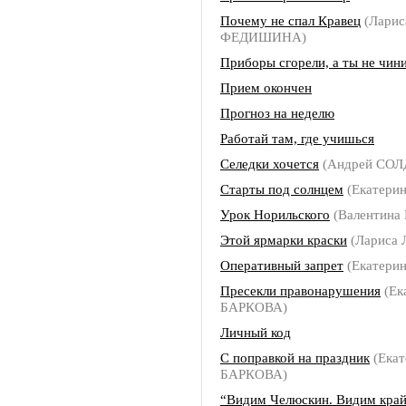
Почему не спал Кравец
(Ларис
ФЕДИШИНА)
Приборы сгорели, а ты не чин
Прием окончен
Прогноз на неделю
Работай там, где учишься
Селедки хочется
(Андрей СО
Старты под солнцем
(Екатери
Урок Норильского
(Валентина
Этой ярмарки краски
(Лариса
Оперативный запрет
(Екатери
Пресекли правонарушения
(Ек
БАРКОВА)
Личный код
С поправкой на праздник
(Екат
БАРКОВА)
“Видим Челюскин. Видим кра