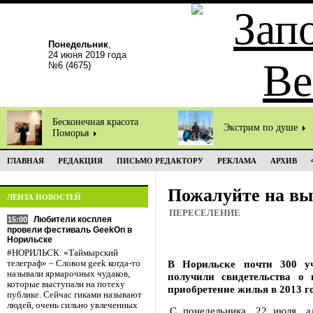
Понедельник
,
24 июня 2019 года
№6 (4675)
Бесконечная красота
Экстрим по душе
Поморья
ГЛАВНАЯ
РЕДАКЦИЯ
ПИСЬМО РЕДАКТОРУ
РЕКЛАМА
АРХИВ
Пожалуйте на вы
ЛЕНТА НОВОСТЕЙ
ПЕРЕСЕЛЕНИЕ
Любители косплея
15:00
провели фестиваль GeekOn в
Норильске
#НОРИЛЬСК. «Таймырский
В Норильске почти 300 у
телеграф» – Словом geek когда-то
называли ярмарочных чудаков,
получили свидетельства о
которые выступали на потеху
приобретение жилья в 2013 го
публике. Сейчас гиками называют
людей, очень сильно увлеченных
С понедельника, 22 июля, а