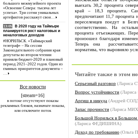
большого межмузейного проекта
выехать 30,2 процента север
«Освоение Севера: тысяча лет
край – 18,3 процента. Сан
успеха». Три сотни уникальных
предпочитают 11,7 процента н
артефактов расскажут свои…
переселенцев поедут в Бел
В 2020 году на Таймыре
13:05
соответственно. На осталь
планируется рост налоговых и
процента отъезжающих. Пере
неналоговых доходов
произошел благодаря измене
#НОРИЛЬСК. «Таймырский
Теперь она рассчитывает
телеграф» – На сессии
норматива, что выровняло усло
Законодательного собрания края
депутаты во втором чтении
приняли бюджет-2020 и плановый
период 2021–2022 годов. Один из
главных приоритетов документа –
Читайте также в этом но
…
Серьезный разговор
(Лариса 
Все новости
Вопрос устойчивости
(Ларис
[stream=16]
Аргиш в никуда
(Андрей СОЛ
в потоке отсутствуют показы
рекламных блоков, назначьте показы,
Запас прочности
(Лариса МИ
или отключите поток
Большой Норильск в Большом
(Лариса ФЕДИШИНА)
Доход по требованию
(Ольга