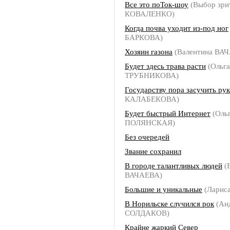
Все это поТок-шоу
(Выбор зрит
КОВАЛЕНКО)
Когда почва уходит из-под ног
БАРКОВА)
Хозяин газона
(Валентина ВА
Будет здесь трава расти
(Ольга
ТРУБНИКОВА)
Государству пора засучить рук
КАЛАБЕКОВА)
Будет быстрый Интернет
(Оль
ПОЛЯНСКАЯ)
Без очередей
Звание сохранил
В городе талантливых людей
(
ВАЧАЕВА)
Большие и уникальные
(Ларис
В Норильске случился рок
(Ан
СОЛДАКОВ)
Крайне жаркий Север