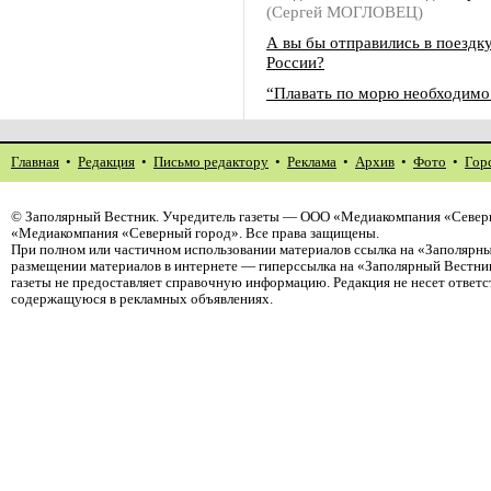
(Сергей МОГЛОВЕЦ)
А вы бы отправились в поездк
России?
“Плавать по морю необходим
Главная
•
Редакция
•
Письмо редактору
•
Реклама
•
Архив
•
Фото
•
Гор
©
Заполярный Вестник
. Учредитель газеты — ООО «Медиакомпания «Северн
«Медиакомпания «Северный город». Все права защищены.
При полном или частичном использовании материалов ссылка на «Заполярны
размещении материалов в интернете — гиперссылка на «Заполярный Вестник
газеты не предоставляет справочную информацию. Редакция не несет ответ
содержащуюся в рекламных объявлениях.