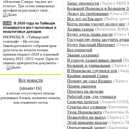
«Освоение Севера: тысяча лет
Запас прочности
(Лариса МИХ
успеха». Три сотни уникальных
Большой Норильск в Большом З
артефактов расскажут свои…
Доход по требованию
(Ольга П
Все это поТок-шоу
(Выбор зрит
Когда почва уходит из-под ног
(
В 2020 году на Таймыре
13:05
планируется рост налоговых и
Хозяин газона
(Валентина ВАЧ
неналоговых доходов
Будет здесь трава расти
(Ольга
#НОРИЛЬСК. «Таймырский
Государству пора засучить рука
телеграф» – На сессии
Будет быстрый Интернет
(Ольг
Законодательного собрания края
Без очередей
депутаты во втором чтении
Звание сохранил
приняли бюджет-2020 и плановый
период 2021–2022 годов. Один из
В городе талантливых людей
(Ва
главных приоритетов документа –
Большие и уникальные
(Лариса
…
В Норильске случился рок
(Анд
Крайне жаркий Север
Все новости
Почему не спал Кравец
(Ларис
Прием окончен
[stream=16]
Прогноз на неделю
в потоке отсутствуют показы
Работай там, где учишься
рекламных блоков, назначьте показы,
Селедки хочется
(Андрей СОЛД
или отключите поток
Старты под солнцем
(Екатерин
Урок Норильского
(Валентина 
Пожалуйте на выезд
(Лариса С
Этой ярмарки краски
(Лариса 
Оперативный запрет
(Екатерин