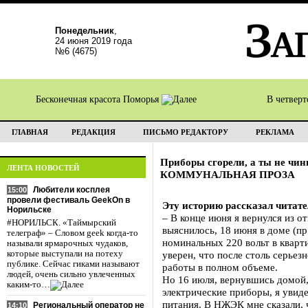
Понедельник
,
24 июня 2019 года
№6 (4675)
Бесконечная красота Поморья
В четвер
ГЛАВНАЯ
РЕДАКЦИЯ
ПИСЬМО РЕДАКТОРУ
РЕКЛАМА
Приборы сгорели, а ты не чин
ЛЕНТА НОВОСТЕЙ
КОММУНАЛЬНАЯ ПРОЗА
Любители косплея
15:00
провели фестиваль GeekOn в
Эту историю рассказал читат
Норильске
– В конце июня я вернулся из о
#НОРИЛЬСК. «Таймырский
выяснилось, 18 июня в доме (пр
телеграф» – Словом geek когда-то
номинальных 220 вольт в кварти
называли ярмарочных чудаков,
которые выступали на потеху
уверен, что после столь серь
публике. Сейчас гиками называют
работы в полном объеме.
людей, очень сильно увлеченных
Но 16 июля, вернувшись домой,
каким-то…
электрические приборы, я увиде
питания. В НЖЭК мне сказали, 
Региональный оператор не
14:10