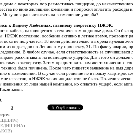
 в доме с некоторых пор разместилась пиццерия, до некачественног
щества по вине жилищной компании и попросил оплатить расходы н
. Могу ли я рассчитывать на возмещение ущерба?
лись к Вадиму Любезных, главному энергетику НЖЭК:
ости кабеля, находящегося в техническом подполье дома. Он был 
ны. НЖЭК постоянно, особенно активно в летнее время, проводит ра
и пока не получается. 18 июня действительно отгорела нулевая жила
ном из подъездов по Ленинскому проспекту, 31. По факту аварии, 
ледование. В любом случае, если ответственность за случившееся
вправе рассчитывать на возмещение ущерба. Для этого он должен 
ависимую экспертизу. Затем предоставить нам акт технического со
ли техника была починена. После чего пишется заявление на имя ди
ние о возмещении. В случае если решение не в пользу квартиросъе
о мне известно, в НЖЭК таких инцидентов не было. По-человечески
 извинения от лица нашей компании, но оплатить ущерб, если апп
аков закон.
А
0
ере:
ТЕЦЕВИЧ)
 ФЕДИШИНА)
АКОВ)