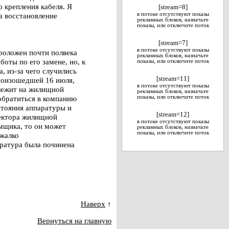
о крепления кабеля. Я
[stream=8]
а восстановление
в потоке отсутствуют показы
рекламных блоков, назначьте
показы, или отключите поток
[stream=7]
в потоке отсутствуют показы
проложен почти полвека
рекламных блоков, назначьте
боты по его замене, но, к
показы, или отключите поток
, из-за чего случились
[stream=11]
произошедшей 16 июля,
в потоке отсутствуют показы
 лежит на жилищной
рекламных блоков, назначьте
обратиться в компанию
показы, или отключите поток
стояния аппаратуры и
[stream=12]
ректора жилищной
в потоке отсутствуют показы
мщика, то он может
рекламных блоков, назначьте
показы, или отключите поток
 жалко
аратура была починена
Наверх
↑
Вернуться на главную