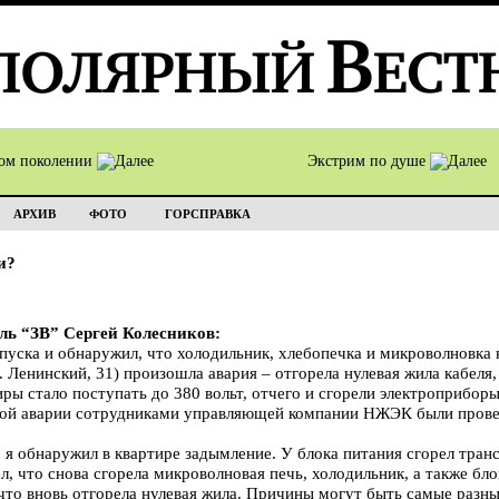
том поколении
Экстрим по душе
АРХИВ
ФОТО
ГОРСПРАВКА
и?
ель “ЗВ” Сергей Колесников:
тпуска и обнаружил, что холодильник, хлебопечка и микроволновка 
. Ленинский, 31) произошла авария – отгорела нулевая жила кабеля,
ры стало поступать до 380 вольт, отчего и сгорели электроприборы
езной аварии сотрудниками управляющей компании НЖЭК были пров
 я обнаружил в квартире задымление. У блока питания сгорел тра
л, что снова сгорела микроволновая печь, холодильник, а также бл
что вновь отгорела нулевая жила. Причины могут быть самые разны