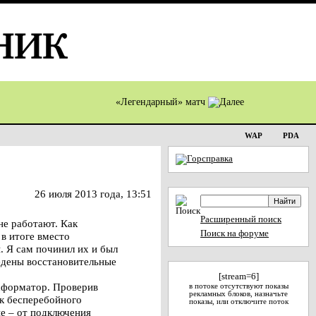
«Легендарный» матч
WAP
PDA
26 июля 2013 года, 13:51
Расширенный поиск
не работают. Как
Поиск на форуме
 в итоге вместо
. Я сам починил их и был
едены восстановительные
[stream=6]
нсформатор. Проверив
в потоке отсутствуют показы
рекламных блоков, назначьте
ок бесперебойного
показы, или отключите поток
е – от подключения