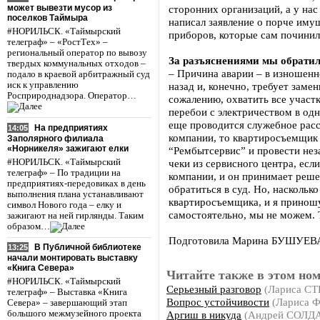
может вывезти мусор из
сторонних организаций, а у нас
поселков Таймыра
написал заявление о порче иму
#НОРИЛЬСК. «Таймырский
приборов, которые сам починил
телеграф» – «РостТех» –
региональный оператор по вывозу
За разъяснениями мы обрати
твердых коммунальных отходов –
– Причина аварии – в изношенн
подало в краевой арбитражный суд
иск к управлению
назад и, конечно, требует заме
Росприроднадзора. Оператор…
сожалению, охватить все участк
перебои с электричеством в од
еще проводится служебное расс
На предприятиях
14:05
компании, то квартиросъемщик 
Заполярного филиала
«Норникеля» зажигают елки
“Рембытсервис” и провести нез
#НОРИЛЬСК. «Таймырский
чеки из сервисного центра, ес
телеграф» – По традиции на
компании, и он принимает реше
предприятиях-передовиках в день
обратиться в суд. Но, наскольк
выполнения плана устанавливают
квартиросъемщика, и я приношу
символ Нового года – елку и
самостоятельно, мы не можем. Т
зажигают на ней гирлянды. Таким
образом…
Подготовила Марина БУШУЕВ
В Публичной библиотеке
13:25
начали монтировать выставку
«Книга Севера»
Читайте также в этом ном
#НОРИЛЬСК. «Таймырский
Серьезный разговор
(Лариса С
телеграф» – Выставка «Книга
Вопрос устойчивости
(Лариса
Севера» – завершающий этап
Аргиш в никуда
(Андрей СОЛД
большого межмузейного проекта