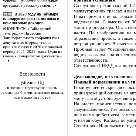
успеха». Три сотни уникальных
Сотрудники региональной ГИ
артефактов расскажут свои…
междугородних трассах и выя
В 2020 году на Таймыре
13:05
В эксперименте использовали 
планируется рост налоговых и
видеокамера. С высоты от 30
неналоговых доходов
монитор оператора. Он, в св
#НОРИЛЬСК. «Таймырский
части. По изображению на м
телеграф» – На сессии
образования пробок, а также
Законодательного собрания края
депутаты во втором чтении
встречную полосу. В качестве
приняли бюджет-2020 и плановый
Пробный вылет “беспилотника
период 2021–2022 годов. Один из
водитель выехал на встречну
главных приоритетов документа –
ответственности.
…
Сотрудники ГИБДД планируют и
Все новости
Дело молодое, но уголовное
Пьяный норильчанин на угна
[stream=16]
В минувшее воскресенье око
в потоке отсутствуют показы
рекламных блоков, назначьте показы,
принадлежащий одному из авт
или отключите поток
минут автобус обнаружили в р
На месте происшествия пол
злоумышленника. Им оказался 
шел по улице Бегичева, замет
угнал автобус. Катаясь по ули
Сотрудники Норильского отдел