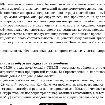
БДД впервые использовали беспилотные летательные аппараты 
вления аварийно-опасных нарушений правил дорожного движения.
беспилотные аппараты специального авиаотряда краевой полиции. 
0 до 4500 метров она фиксирует все, что происходит на дорог
ою очередь, сообщает экипажам дорожно-патрульной службы о во
ониторе инспектор может оценить плотность и среднюю скоро
 зафиксировать транспортные средства, водители которых превы
 доказательства может послужить видеозапись, сообщили в краевой
” доказал свою состоятельность. На участке федеральной трас
ю полосу. Камера записала это нарушение. Теперь автолюбителя
спользовать “беспилотники” для контроля сложных участков доро
нном автобусе повредил три автомобиля.
ло 05.30 в дежурную службу ГИБДД поступило сообщение о том,
отранспортных предприятий города. Без промедлений был объявле
айоне дома 29 по улице Московской.
ицейские собрали необходимые улики, которые впоследствии 
29-летний горожанин. Как было установлено позже, возвращаясь и
ил стоящий автобус и решил на нем прокатиться. Молодой человек 
це Лауреатов, он повредил три припаркованных автомобиля, а затем
а МВД в отношении молодого человека возбудили уголовное дело.