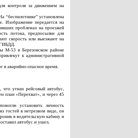
для контроля за движением на
На “беспилотнике” установлена
е. Изображение передается на
зникших проблемах на проезжей
сть потока, предпосылки для
шают скорость или выезжают на
 ГИБДД.
сы М-53 в Березовском районе
 привлекут к административной
г в аварийно-опасное время.
 что угнан рейсовый автобус,
н план «Перехват», и через 45
помогли установить личность
з гостей в нетрезвом виде, он
проник в водительскую кабину и
 оставил автобус и ушел.