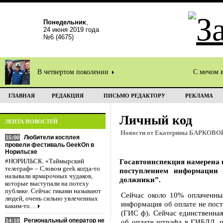
Понедельник
,
24 июня 2019 года
№6 (4675)
В четвертом поколении
С мечом 
ГЛАВНАЯ
РЕДАКЦИЯ
ПИСЬМО РЕДАКТОРУ
РЕКЛАМА
Личный код
ЛЕНТА НОВОСТЕЙ
Новости от Екатерины БАРКОВО
Любители косплея
15:00
провели фестиваль GeekOn в
Норильске
Госавтоинспекция намерена в
#НОРИЛЬСК. «Таймырский
телеграф» – Словом geek когда-то
поступлением информации 
называли ярмарочных чудаков,
должники”.
которые выступали на потеху
публике. Сейчас гиками называют
Сейчас около 10% оплаченны
людей, очень сильно увлеченных
информация об оплате не пос
каким-то…
(ГИС ф). Сейчас единственна
Региональный оператор не
14:10
об оплате штрафа в ГИБДД, ч