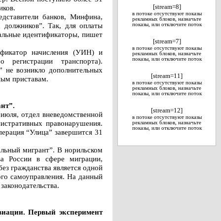
иков.
[stream=8]
в потоке отсутствуют показы
едставители банков, Минфина,
рекламных блоков, назначьте
 должников”. Так, для оплаты
показы, или отключите поток
иальные идентификаторы, пишет
[stream=7]
в потоке отсутствуют показы
фикатор начисления (УИН) и
рекламных блоков, назначьте
показы, или отключите поток
о регистрации транспорта).
” не возникло дополнительных
[stream=11]
ным приставам.
в потоке отсутствуют показы
рекламных блоков, назначьте
показы, или отключите поток
нт”.
[stream=12]
июля, отдел вневедомственной
в потоке отсутствуют показы
инистративных правонарушения.
рекламных блоков, назначьте
показы, или отключите поток
перация “Улица” завершится 31
альный мигрант”. В норильском
ва России в сфере миграции,
ез гражданства является одной
ого самоуправления. На данный
законодательства.
виации. Первый эксперимент