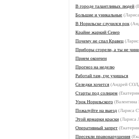
В городе талантливых людей
(
Большие и уникальные
(Ларис
В Норильске случился рок
(Ан
Крайне жаркий Север
Почему не спал Кравец
(Лари
Приборы сгорели, а ты не чин
Прием окончен
Прогноз на неделю
Работай там, где учишься
Селедки хочется
(Андрей СО
Старты под солнцем
(Екатери
Урок Норильского
(Валентина
Пожалуйте на выезд
(Лариса 
Этой ярмарки краски
(Лариса
Оперативный запрет
(Екатери
Пресекли правонарушения
(Ек