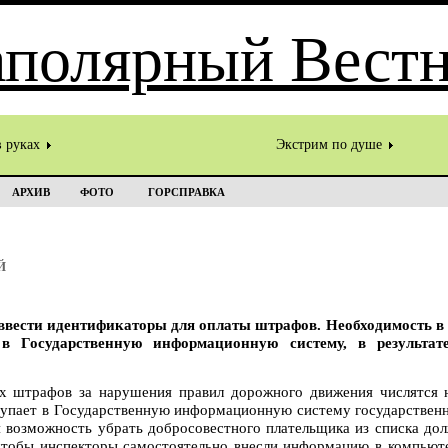
в руках
Экстрим по душе
АРХИВ
ФОТО
ГОРСПРАВКА
Й
вести идентификаторы для оплаты штрафов. Необходимость в э
в Государственную информационную систему, в результат
х штрафов за нарушения правил дорожного движения числятся н
тупает в Государственную информационную систему государствен
я возможность убрать добросовестного плательщика из списка до
тобы инспекторы самостоятельно внесли информацию в компьюте