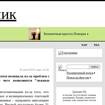
Бесконечная красота Поморья
WAP
PDA
25 июля 2013 года, 13:29
Расширенный поиск
том возникла из-за проблем с
Поиск на форуме
е чего появляются “ложные
еоплаченными из-за того, что
[stream=6]
в потоке отсутствуют показы
ных и муниципальных платежей
рекламных блоков, назначьте
лжников – направить квитанцию
показы, или отключите поток
р. Весной поступило более 31