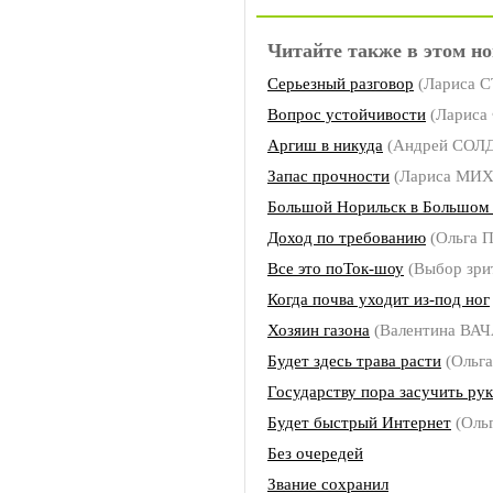
Читайте также в этом но
Серьезный разговор
(Лариса 
Вопрос устойчивости
(Ларис
Аргиш в никуда
(Андрей СОЛ
Запас прочности
(Лариса МИ
Большой Норильск в Большом
Доход по требованию
(Ольга
Все это поТок-шоу
(Выбор зри
Когда почва уходит из-под ног
Хозяин газона
(Валентина ВА
Будет здесь трава расти
(Ольг
Государству пора засучить рук
Будет быстрый Интернет
(Оль
Без очередей
Звание сохранил