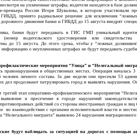
 несмотря на уплаченные штрафы, водители находятся в базе должн
е-премьера России Игоря Шувалова, в котором участвовали пр
и ГИБДД, принято радикальное решение для исключения “ложных
 дорожного движения банки и ГИБДД до 15 августа внедрят спец
тивы, банки будут передавать в ГИС ГМП уникальный иденти
 (номер водительского удостоверения или свидетельства 
ны до 15 августа. До этого срока, чтобы у “ложных должников
, информацию о неуплаченных штрафах не будут передавать судеб
профилактические мероприятия “Улица” и “Нелегальный мигра
ь правонарушения в общественных местах. Операция началась 3 
6 человек личного состава. За две недели они пресекли 53 адм
их дел продолжают патрулировать город и выявлять нарушения. О
т третий этап оперативно-профилактического мероприятия “Нелег
выявление и пресечение в городе нарушений законодательст
противоправных действий со стороны иностранных граждан и лиц б
ии во взаимодействии с органами исполнительной власти и местн
па “Нелегального мигранта” выявлено 24 нарушения миграционного 
кие будут наблюдать за ситуацией на дорогах с помощью а