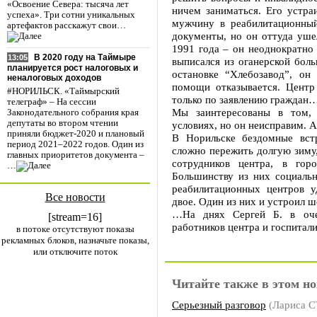
«Освоение Севера: тысяча лет
ничем заниматься. Его устр
успеха». Три сотни уникальных
мужчину в реабилитационны
артефактов расскажут свои…
документы, но он оттуда ушел
1991 года – он неоднократно 
В 2020 году на Таймыре
13:05
выписался из оганерской бол
планируется рост налоговых и
остановке “Хлебозавод”, он
неналоговых доходов
помощи отказывается. Центр
#НОРИЛЬСК. «Таймырский
только по заявлению граждан
телеграф» – На сессии
Мы заинтересованы в том,
Законодательного собрания края
депутаты во втором чтении
условиях, но он неисправим. А
приняли бюджет-2020 и плановый
В Норильске бездомные вст
период 2021–2022 годов. Один из
сложно пережить долгую зиму,
главных приоритетов документа –
сотрудников центра, в гор
…
Большинству из них социаль
реабилитационных центров 
Все новости
двое. Один из них и устроил 
…На днях Сергей Б. в оче
[stream=16]
работников центра и госпитал
в потоке отсутствуют показы
рекламных блоков, назначьте показы,
или отключите поток
Читайте также в этом но
Серьезный разговор
(Лариса 