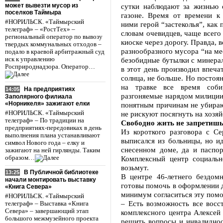
может вывезти мусор из
сутки наблюдают за жизнью 
поселков Таймыра
газоне. Время от времени к
#НОРИЛЬСК. «Таймырский
ними герой “застеколья”, как 
телеграф» – «РостТех» –
словам очевидцев, чаще всего
региональный оператор по вывозу
киоске через дорогу. Правда, 
твердых коммунальных отходов –
разнообразного мусора “на мес
подало в краевой арбитражный суд
иск к управлению
безобидные бутылки с минералк
Росприроднадзора. Оператор…
в этот день производил впеча
солнца, не больше. Но постоя
на травке все время соб
На предприятиях
14:05
разгоняемые нарядом милиции 
Заполярного филиала
«Норникеля» зажигают елки
понятным причинам не убирают
#НОРИЛЬСК. «Таймырский
не рискуют посягнуть на хозяй
телеграф» – По традиции на
Свободно жить не запретиш
предприятиях-передовиках в день
Из короткого разговора с Се
выполнения плана устанавливают
выписался из больницы, но ид
символ Нового года – елку и
снесенном доме, да и паспор
зажигают на ней гирлянды. Таким
образом…
Комплексный центр социальн
возьмут.
В Публичной библиотеке
13:25
В центре 46-летнего бездом
начали монтировать выставку
готовы помочь в оформлении д
«Книга Севера»
минимум согласиться эту пом
#НОРИЛЬСК. «Таймырский
– Есть возможность все восс
телеграф» – Выставка «Книга
Севера» – завершающий этап
комплексного центра Алексей 
большого межмузейного проекта
решить вопросы и инвалидност