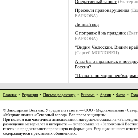
Оперативный запрет
(Екатери
Пресекли правонарушения
(Ек
БАРКОВА)
Личный код
С поправкой на праздник
(Екат
БАРКОВА)
“Видим Челюскин. Видим кра
(Сергей МОГЛОВЕЦ)
А вы бы отправились в поездк
России?
“Плавать по морю необходим
Главная
•
Редакция
•
Письмо редактору
•
Реклама
•
Архив
•
Фото
•
Гор
©
Заполярный Вестник
. Учредитель газеты — ООО «Медиакомпания «Северн
«Медиакомпания «Северный город». Все права защищены.
При полном или частичном использовании материалов ссылка на «Заполярны
размещении материалов в интернете — гиперссылка на «Заполярный Вестник
газеты не предоставляет справочную информацию. Редакция не несет ответ
содержащуюся в рекламных объявлениях.