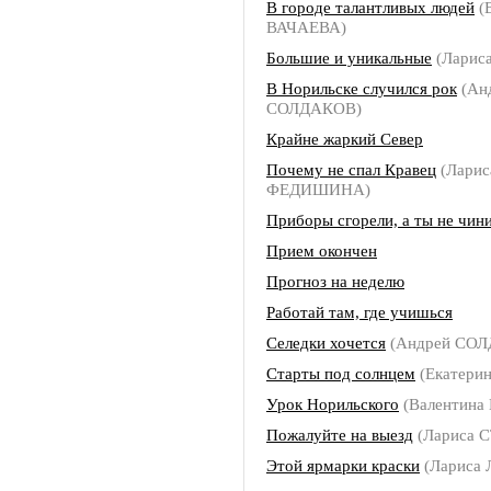
В городе талантливых людей
(
ВАЧАЕВА)
Большие и уникальные
(Ларис
В Норильске случился рок
(Ан
СОЛДАКОВ)
Крайне жаркий Север
Почему не спал Кравец
(Ларис
ФЕДИШИНА)
Приборы сгорели, а ты не чин
Прием окончен
Прогноз на неделю
Работай там, где учишься
Селедки хочется
(Андрей СО
Старты под солнцем
(Екатери
Урок Норильского
(Валентина
Пожалуйте на выезд
(Лариса 
Этой ярмарки краски
(Лариса