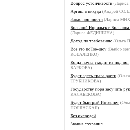
Вопрос устойчивости
(Ларис
Аргиш в никуда
(Андрей СОЛ
Запас прочности
(Лариса МИ
Большой Норильск в Большом
(Лариса ФЕДИШИНА)
Доход по требованию
(Ольга
Все это поТок-шоу
(Выбор зрит
КОВАЛЕНКО)
Когда почва уходит из-под ног
БАРКОВА)
Будет здесь трава расти
(Ольга
ТРУБНИКОВА)
Государству пора засучить рук
КАЛАБЕКОВА)
Будет быстрый Интернет
(Оль
ПОЛЯНСКАЯ)
Без очередей
Звание сохранил