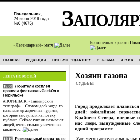
Понедельник
,
24 июня 2019 года
№6 (4675)
Бесконечная красота Пом
«Легендарный» матч
ГЛАВНАЯ
РЕДАКЦИЯ
ПИСЬМО РЕДАКТОРУ
РЕКЛАМА
АРХИВ
Хозяин газона
ЛЕНТА НОВОСТЕЙ
СУДЬБЫ
Любители косплея
15:00
провели фестиваль GeekOn в
Норильске
#НОРИЛЬСК. «Таймырский
Город продолжает плавиться
телеграф» – Словом geek когда-то
называли ярмарочных чудаков,
дней: юбилейные торжеств
которые выступали на потеху
Крайнего Севера, впервые п
публике. Сейчас гиками называют
нас люди, вынужденные след
людей, очень сильно увлеченных
одной программе.
каким-то…
Уже месяц жители домов, чьи 
Региональный оператор не
14:10